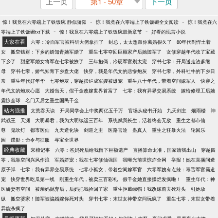
上一页
第1 - 50章
下一页
-
-
惊！我竟在六零端上了铁饭碗 静似骄阳
惊！我竟在六零端上了铁饭碗全文阅读
惊！我竟在六
-
-
零端上了铁饭碗txt下载
惊！我竟在六零端上了铁饭碗最新章节
好看的现言小说
大家在看
六零：冷面军官被科研大佬拿捏了
封总，太太想跟你离婚很久了
80年代剽悍土着
女
搬空钱财：下乡的娇知青她军婚了
重生七零夺回巨额家产后她随军了
女修穿越年代收了宝藏
下乡了
甜蜜军婚女将军在七零被撩了
三年抱俩，冷硬军官别太宠
穿书七零：开局送走渣爹继
母
穿书七零，娇气知青下乡盘大佬
快穿，我是年代文的悲惨炮灰
穿书七零，外科社牛的下乡日
常
重生年代好年华
七零炮灰，穿越摆烂成军嫂被爆宠
重生八十年代，带着空间嫁军人
快穿之
年代文的炮灰心愿
大婚当天，假千金改嫁世界首富了
七零：我有异界交易系统
嫁给修理工后她
震惊全球
名门天后之重生国民千金
站内强推
太荒吞天诀
开局同学会上中奖两亿五千万
官场从秘书开始
九天剑主
烟雨楼
神
武战王
天渊
大明暴君，我为大明续运三百年
系统赋我长生，活着终会无敌
重生之都市仙
尊
鬼吹灯
都市医仙
九天造化诀
剑道之主
医路官途
蛊真人
重生之狂暴火法
轮回乐
园
谍影：命令与征服
寻宝全世界
经典收藏
宋檀记事
六零：爸妈死后给我留下巨额遗产
直播算命太准，国家请我出山
穿越四
零，我靠空间兴风作浪
军婚娇宠：我在七零修仙强国
我曝光前世惊炸全网
举报！她在直播间造
原子弹
七零：我有异界交易系统
七零小孤女，带着空间嫁军官
六零军嫂有点辣：毒舌军官霸道
宠
快穿世界吃瓜第一线
刚重生年代，被卖三百彩礼
假千金她直接摆烂发疯啦！
重生年代：神
医娇妻有空间
被亲妈抛弃后，后妈把我捡回了家
重生拒戴绿帽！我改嫁前夫死对头
引她放
纵
搬空婆家！随军被骗婚嫁你死对头
穿书七零：末世女神带空间玩疯了
重生七零，末世女带着
异能杀疯了