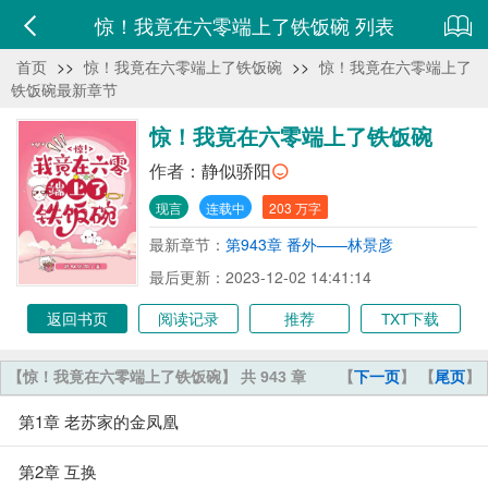
惊！我竟在六零端上了铁饭碗 列表
首页
>>
惊！我竟在六零端上了铁饭碗
>>
惊！我竟在六零端上了
铁饭碗最新章节
惊！我竟在六零端上了铁饭碗
作者：
静似骄阳
现言
连载中
203 万字
最新章节：
第943章 番外——林景彦
最后更新：2023-12-02 14:41:14
返回书页
阅读记录
推荐
TXT下载
【惊！我竟在六零端上了铁饭碗】 共 943 章
【
下一页
】 【
尾页
】
第1章 老苏家的金凤凰
第2章 互换