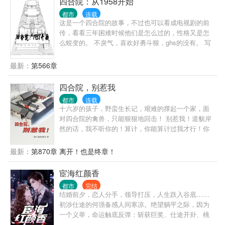
四合院：从1958开始
都市
连载
这是一个四合院的故事，不过也可以看成电视剧的前
传，看看三年困难时候他们是怎么过的，性格又是怎
么蜕变的。 不戾气，喜欢好勇斗狠，ghs的没有。 写
这个也是因为看了太多四合院小说，不过感觉自己都
不大喜欢，众口难调，可以理解，所以编了个故事，
最新：
第566章
希望大家喜欢，也希望能最终写到改开。 5.16，因为
看到站短，小说15万字开始推荐验证，希望改改能带
四合院，别惹我
来好运气：）
都市
连载
十六岁的孩子，野蛮生长记，艰难的撑起一个家，面
对四合院的禽兽，只能狠狠地回击！ 别惹我！道貌岸
然的话，我不听你的！算计，你能算计过我才行！你
敢咒我家，我就揍你大孙子！ 傻柱，你是打不过我
的，别丢人了！
最新：
第870章 离开！也是终章！
宦海红颜香
都市
完结
结婚前夕，恋人分手，领导打压，人生跌入谷底……
初涉仕途的何强备感人间寒凉。绝望躺平之际，因为
一个义举，命运触底反弹：斩获巨奖、仕途开卦、桃
花纷飞……且看一代官场奇才从乡镇办事员到封疆大