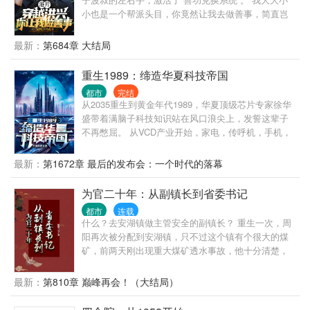
能去，江云市除外。去了，必被抓！”
小也是一个帮派头目，你竟然让我去做善事，简直岂
有此理。 “恭喜你杀死东兴乌鸦，救活众生，奖励善功
100点。” “恭喜你率领小弟做起了正当生意，奖励善功
最新：
第684章 大结局
500点。” “恭喜你资助福利院五百万，奖励善功5000
点。” ...... 在发现善功能够用来兑换各种东西后，沈栋
重生1989：缔造华夏科技帝国
彻底爱上了做善事。 黄志诚：一千万善款？你确定捐
都市
完结
款人是洪兴的扛把子？ 李文彬：很难相信这个与孩子
从2035重生到黄金年代1989，华夏顶级芯片专家徐华
们玩在一起的人是个江湖大佬。 陆启昌：沈栋有慈善
盛带着满脑子科技知识站在风口浪尖上，发誓这辈子
护体，我们动不了他。 ...... 我是洪兴扛把子沈栋，一
不再憋屈。 从VCD产业开始，家电，传呼机，手机，
不留神，从一个古惑仔变成了港岛最有名的大富豪和
芯片，光刻机，互联网，汽车，无人机，新能源，医
大慈善家。
疗器械，火箭，卫星，从自家电子厂开始，徐华盛开
最新：
第1672章 最后的发布会：一个时代的落幕
始打造属于自己的科技帝国，助力华夏重回世界巅。
峰。
为官二十年：从副镇长到省委书记
都市
连载
什么？去安湖镇做主管安全的副镇长？ 重生一次，周
阳再次被分配到安湖镇，只不过这个镇有个很大的煤
矿，前两天刚出现重大煤矿透水事故，他十分清楚，
要是去做了副镇长......
最新：
第810章 巅峰再会！（大结局）