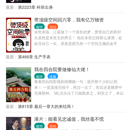
吏的奇妙人生。
最新：
第2223章 科班出身
带顶级空间回六零，我有亿万物资
都市
完结
末世来临，江霖做了一个很长的梦，梦里自己的死对
头居然是末世文的男主！ 他在末世过得那么潇洒，处
处压自己一头，原来是因为有一个空间玉佩的金手
指！ 梦醒，他回到末世前，江霖毫不犹豫地抢了男主
的金手指空间。 绑定空间后，他竟然被商场的货架给
最新：
第466章 生产手表
砸死了！？难道配角就注定不能有主角的金手指嘛？
再次睁眼他居然来到了60年代，看着身边哭泣不止的
我在四合院要做修仙大佬！
小女儿，还有怀着身孕的媳妇儿，江霖很是懵逼！ 刚
都市
连载
刚他还是孤家寡人，现在就成了老婆孩子热炕头的已
看着四合院影视剧就嘴贱一句：放开那个少妇让我
婚人士？ 还好空间还在，他囤了不少物资，商场也被
来！ 一觉直接完犊子，死过一次了，而且还是睡梦中
他收进了空间里！ “江霖，对不起我没能借到粮
无痛那种。 ML没办法了只能既来之，则安之了，本以
食……”媳妇儿哭的梨花带雨，今天可能又要饿肚子
为苦逼的一批，连个金手指都没有，哪承想睡那么一
了。 “爹爹，我好饿……”呆萌的女儿也红了眼睛，可
觉自己竟然梦到大仙，而且还被大仙收为徒弟，然后
最新：
第815章 最后一章大的来结局！
怜巴巴地看着他。 “没事，媳妇儿！我有粮食！”江霖
通过自己一些骚操作，得到了大仙传仙法“霸天决”修
顿时担起了养家重担！他走到屋外打开地窖，放了几
仙，并且得到了一枚逆天的储物神戒，里面海量的修
港片：能看见忠诚值，我丝毫不慌
百斤粮食和众多物资。 看着媳妇儿跟女儿吃上饭后，
炼物资以及还被大仙下的禁忌，从此开启遨游万界之
崇拜的眼神！江霖有了努力的方向！ 他一定要多赚
都市
完结
旅......