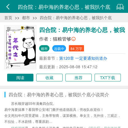
四合院：易中海的养老心思，被我扒个底
首页
>>
都市
>>
四合院：易中海的养老心思，被我扒个底
四合院：易中海的养老心思，被我
扒个底
作者：
猫粮管够
都市
连载中
84 万字
最新章节：
第120章 一定要通知街道办
最后更新：2025-08-08 15:47:12
阅读
收藏
推荐
TXT下载
四合院：易中海的养老心思，被我扒个底小说简介
苏长顺穿越55年满禽四合院。
易中海要搞事？看我带公安堵门撕开他道德面具：劳改队欢迎你！
全文死扣年代背景逻辑，主角带智商，谋算横推。单女主，无外挂，三观正，
不拉扯，不水剧情，尊重原剧…
猫粮管够
是一名出色的小说作者，他的作品包括：《
四合院：易中海的养