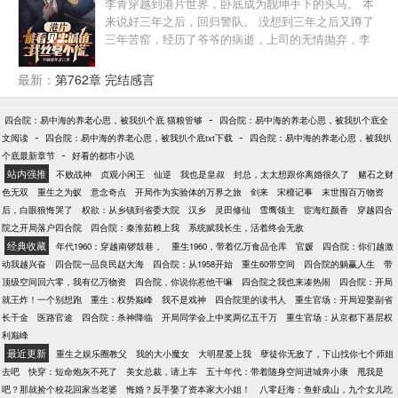
钱！在这个年代实现暴富，走向人生巅峰！买爆四合
李青穿越到港片世界，卧底成为靓坤手下的头马。 本
院！！！
来说好三年之后，回归警队。 没想到三年之后又蹲了
三年苦窑，经历了爷爷的病逝，上司的无情抛弃，李
青心灰意冷。 出狱的前一天，收到了大佬靓坤被杀的
噩耗，从此彻底黑化。 带着张谦蛋、张东秀、封于修
最新：
第762章 完结感言
等一众小弟，在香江、棒子国、湾湾乃至整个东南亚
掀起了一场血雨腥风。 多年以后，他的势力遍及世
-
四合院：易中海的养老心思，被我扒个底 猫粮管够
四合院：易中海的养老心思，被我扒个底全
界，站在高楼上看着自己小弟头上的词条说道：我，
-
-
文阅读
四合院：易中海的养老心思，被我扒个底txt下载
四合院：易中海的养老心思，被我扒
李青有今天的成就，一靠兄弟忠心！二靠女人多！
-
个底最新章节
好看的都市小说
Ps：本文没有女主，只有女人。杀伐果断，圣母请转
站内强推
不败战神
贞观小闲王
仙逆
我也是皇叔
封总，太太想跟你离婚很久了
赌石之财
身！
色无双
重生之为蚁
意念奇点
开局作为实验体的万界之旅
剑来
宋檀记事
末世囤百万物资
后，白眼狼悔哭了
权欲：从乡镇到省委大院
汉乡
灵田修仙
雪鹰领主
宦海红颜香
穿越四合
院之开局落户四合院
四合院：秦淮茹赖上我
系统赋我长生，活着终会无敌
经典收藏
年代1960：穿越南锣鼓巷，
重生1960，带着亿万食品仓库
官媛
四合院：你们越激
动我越兴奋
四合院一品良民赵大海
四合院：从1958开始
重生60带空间
四合院的躺赢人生
带
顶级空间回六零，我有亿万物资
四合院，你说你惹他干嘛
四合院之我也来凑热闹
四合院：开局
就王炸！一个别想跑
重生：权势巅峰
我不是戏神
四合院里的读书人
重生官场：开局迎娶副省
长千金
医路官途
四合院：杀神降临
开局同学会上中奖两亿五千万
重生官场：从京都下基层权
利巅峰
最近更新
重生之娱乐圈教父
我的大小魔女
大明星爱上我
孽徒你无敌了，下山找你七个师姐
去吧
快穿：短命炮灰不死了
美女总裁，请上车
五十年代：带着随身空间进城奔小康
甩我是
吧？那就捡个校花回家当老婆
悔婚？反手娶了资本家大小姐！
八零赶海：鱼虾成山，九个女儿吃