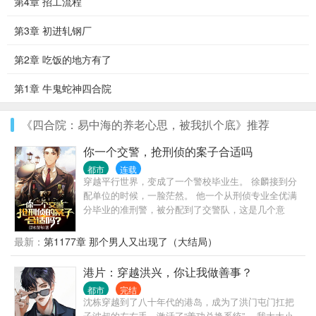
第4章 招工流程
第3章 初进轧钢厂
第2章 吃饭的地方有了
第1章 牛鬼蛇神四合院
《四合院：易中海的养老心思，被我扒个底》推荐
你一个交警，抢刑侦的案子合适吗
都市
连载
穿越平行世界，变成了一个警校毕业生。 徐麟接到分
配单位的时候，一脸茫然。 他一个从刑侦专业全优满
分毕业的准刑警，被分配到了交警队，这是几个意
思？ 不让我干刑侦是吧？ 那好办，我交警也是可以抢
刑侦的活儿的。 上班第一天，连抓7个惯偷，1个绑架
最新：
第1177章 那个男人又出现了（大结局）
杀人犯。 第二天，抓捕一个B通。 第三天，挖出了隐
藏10年的惊天大案主犯。 第四天…… 交警大队队
港片：穿越洪兴，你让我做善事？
长：“祖宗，咱是交警，你咋天天往刑侦那边送人？”
都市
完结
局长：“谁？谁让徐麟去交警队的，给老子站出来。彻
沈栋穿越到了八十年代的港岛，成为了洪门屯门扛把
查，一撸到底！” 罪犯之中流传着一个传说，“哪里都
子波叔的左右手，激活了“善功兑换系统”。 我大大小