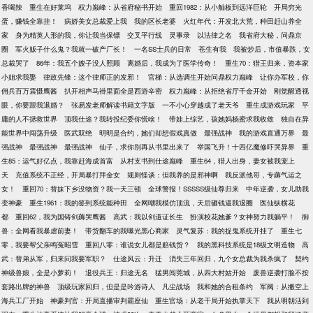
香喝辣
重生在好莱坞
权力巅峰：从省府秘书开始
重回1982：从小舢板到远洋巨轮
开局穷光
蛋，赚钱全靠挂！
病娇美女总裁爱上我
我的区长老婆
火红年代：开发北大荒，种田赶山养全
家
身为精英人形的我，你让我当保镖
交叉平行线
灵事录
以法律之名
我省府大秘，问鼎京
圈
军火贩子什么鬼？我就一破产厂长！
一名SS士兵的日常
苍生有我
我被炒后，市值暴跌，女
总裁哭了
86年：我五个嫂子没人照顾
离婚后，我成为了医学传奇！
重生70：猎王归来，资本家
小姐求我娶
律政先锋：这个律师正的发邪！
官梯：从选调生开始问鼎权力巅峰
让你办军校，你
佣兵百万震慑鹰酱
扒开相声马褂里面全是西游辛密
权力巅峰：从拒绝省厅千金开始
刚觉醒透视
眼，你要跟我退婚？
张易发老师解读书籍文字版
一不小心穿越成了老天爷
重生成游戏玩家
平
庸的人不拯救世界
顶我仕途？我转投纪委你慌啥！
带娃上综艺，孩她妈杨蜜求我收敛
独自在异
能世界中闯荡升级
医武双绝
明明是合约，她们却想假戏真做
最强战神
我的游戏直通万界
最
强战神
最强战神
最强战神
仙子，求你别再从书里出来了
举国飞升！十四亿魔修吓哭异界
重
生85：运气好亿点，我靠赶海成首富
从村支书到仕途巅峰
重生64，猎人出身，妻女被我宠上
天
充值系统不正经，开局暴打拜金女
规则怪谈：但我养的是邪神啊
我反派他哥，专薅气运之
女！
重回70：替妹下乡没物资？我一天三顿
全球警报！SSSSS级仙尊归来
中年逆袭，女儿助我
变神豪
重生1961：我的签到系统能种田
全网嘲我模仿顶流，天后砸钱逼我退圈
医仙纵横花
都
重回62，我为国铸剑薅哭鹰酱
高武：我以剑道证长生
扮演校花她爹？女神努力我躺平！
御
兽：全网看我暴虐前妻！
带货翻车的我曝光黑心商家
灵气复苏：我的捉鬼系统开挂了
重生七
零，我要帮父亲鸣冤昭雪
重回八零：谁说女儿都是赔钱货？
我的黑科技系统是18级文明造物
高
武：替弟从军，归来问我要军职？
仕途风云：升迁
消失三年回归，九个女总裁为我杀疯了
契约
神级兽娘，全是小萝莉！
退役兵王：归途无名
猛男闯莞城，从四大村姑开始
废兽逆袭打脸不按
套路出牌的神兽
顶级玩家回归，但是是吟游诗人
凡尘战场
我和她的合租条约
军阀：从搬空上
海兵工厂开始
神豪判官：开局直播审判霸座仙
重生官场：从老干局开始执掌天下
我从明朝活到