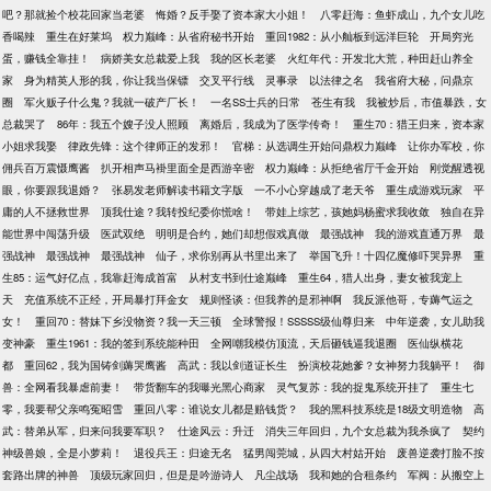
吧？那就捡个校花回家当老婆
悔婚？反手娶了资本家大小姐！
八零赶海：鱼虾成山，九个女儿吃
香喝辣
重生在好莱坞
权力巅峰：从省府秘书开始
重回1982：从小舢板到远洋巨轮
开局穷光
蛋，赚钱全靠挂！
病娇美女总裁爱上我
我的区长老婆
火红年代：开发北大荒，种田赶山养全
家
身为精英人形的我，你让我当保镖
交叉平行线
灵事录
以法律之名
我省府大秘，问鼎京
圈
军火贩子什么鬼？我就一破产厂长！
一名SS士兵的日常
苍生有我
我被炒后，市值暴跌，女
总裁哭了
86年：我五个嫂子没人照顾
离婚后，我成为了医学传奇！
重生70：猎王归来，资本家
小姐求我娶
律政先锋：这个律师正的发邪！
官梯：从选调生开始问鼎权力巅峰
让你办军校，你
佣兵百万震慑鹰酱
扒开相声马褂里面全是西游辛密
权力巅峰：从拒绝省厅千金开始
刚觉醒透视
眼，你要跟我退婚？
张易发老师解读书籍文字版
一不小心穿越成了老天爷
重生成游戏玩家
平
庸的人不拯救世界
顶我仕途？我转投纪委你慌啥！
带娃上综艺，孩她妈杨蜜求我收敛
独自在异
能世界中闯荡升级
医武双绝
明明是合约，她们却想假戏真做
最强战神
我的游戏直通万界
最
强战神
最强战神
最强战神
仙子，求你别再从书里出来了
举国飞升！十四亿魔修吓哭异界
重
生85：运气好亿点，我靠赶海成首富
从村支书到仕途巅峰
重生64，猎人出身，妻女被我宠上
天
充值系统不正经，开局暴打拜金女
规则怪谈：但我养的是邪神啊
我反派他哥，专薅气运之
女！
重回70：替妹下乡没物资？我一天三顿
全球警报！SSSSS级仙尊归来
中年逆袭，女儿助我
变神豪
重生1961：我的签到系统能种田
全网嘲我模仿顶流，天后砸钱逼我退圈
医仙纵横花
都
重回62，我为国铸剑薅哭鹰酱
高武：我以剑道证长生
扮演校花她爹？女神努力我躺平！
御
兽：全网看我暴虐前妻！
带货翻车的我曝光黑心商家
灵气复苏：我的捉鬼系统开挂了
重生七
零，我要帮父亲鸣冤昭雪
重回八零：谁说女儿都是赔钱货？
我的黑科技系统是18级文明造物
高
武：替弟从军，归来问我要军职？
仕途风云：升迁
消失三年回归，九个女总裁为我杀疯了
契约
神级兽娘，全是小萝莉！
退役兵王：归途无名
猛男闯莞城，从四大村姑开始
废兽逆袭打脸不按
套路出牌的神兽
顶级玩家回归，但是是吟游诗人
凡尘战场
我和她的合租条约
军阀：从搬空上