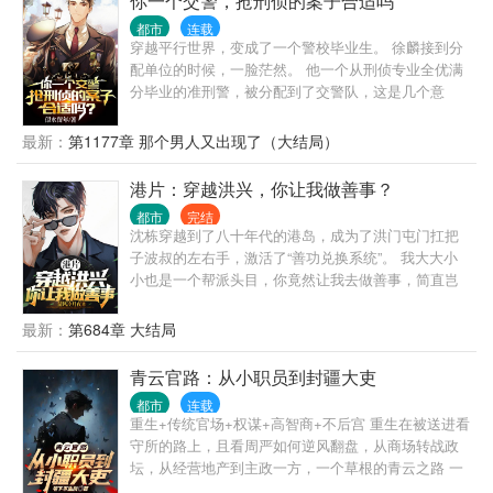
你一个交警，抢刑侦的案子合适吗
头都藏着人与人的勾心斗角，血泪恩仇。
都市
连载
穿越平行世界，变成了一个警校毕业生。 徐麟接到分
配单位的时候，一脸茫然。 他一个从刑侦专业全优满
分毕业的准刑警，被分配到了交警队，这是几个意
思？ 不让我干刑侦是吧？ 那好办，我交警也是可以抢
刑侦的活儿的。 上班第一天，连抓7个惯偷，1个绑架
最新：
第1177章 那个男人又出现了（大结局）
杀人犯。 第二天，抓捕一个B通。 第三天，挖出了隐
藏10年的惊天大案主犯。 第四天…… 交警大队队
港片：穿越洪兴，你让我做善事？
长：“祖宗，咱是交警，你咋天天往刑侦那边送人？”
都市
完结
局长：“谁？谁让徐麟去交警队的，给老子站出来。彻
沈栋穿越到了八十年代的港岛，成为了洪门屯门扛把
查，一撸到底！” 罪犯之中流传着一个传说，“哪里都
子波叔的左右手，激活了“善功兑换系统”。 我大大小
能去，江云市除外。去了，必被抓！”
小也是一个帮派头目，你竟然让我去做善事，简直岂
有此理。 “恭喜你杀死东兴乌鸦，救活众生，奖励善功
100点。” “恭喜你率领小弟做起了正当生意，奖励善功
最新：
第684章 大结局
500点。” “恭喜你资助福利院五百万，奖励善功5000
点。” ...... 在发现善功能够用来兑换各种东西后，沈栋
青云官路：从小职员到封疆大吏
彻底爱上了做善事。 黄志诚：一千万善款？你确定捐
都市
连载
款人是洪兴的扛把子？ 李文彬：很难相信这个与孩子
重生+传统官场+权谋+高智商+不后宫 重生在被送进看
们玩在一起的人是个江湖大佬。 陆启昌：沈栋有慈善
守所的路上，且看周严如何逆风翻盘，从商场转战政
护体，我们动不了他。 ...... 我是洪兴扛把子沈栋，一
坛，从经营地产到主政一方，一个草根的青云之路 一
不留神，从一个古惑仔变成了港岛最有名的大富豪和
个有点腹黑的普通人，一个智商在线，三观端正的小