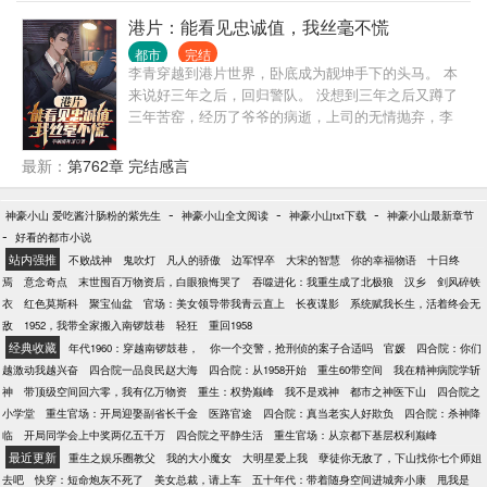
再次睁眼他居然来到了60年代，看着身边哭泣不止的
港片：能看见忠诚值，我丝毫不慌
小女儿，还有怀着身孕的媳妇儿，江霖很是懵逼！ 刚
都市
完结
刚他还是孤家寡人，现在就成了老婆孩子热炕头的已
李青穿越到港片世界，卧底成为靓坤手下的头马。 本
婚人士？ 还好空间还在，他囤了不少物资，商场也被
来说好三年之后，回归警队。 没想到三年之后又蹲了
他收进了空间里！ “江霖，对不起我没能借到粮
三年苦窑，经历了爷爷的病逝，上司的无情抛弃，李
食……”媳妇儿哭的梨花带雨，今天可能又要饿肚子
青心灰意冷。 出狱的前一天，收到了大佬靓坤被杀的
了。 “爹爹，我好饿……”呆萌的女儿也红了眼睛，可
噩耗，从此彻底黑化。 带着张谦蛋、张东秀、封于修
最新：
第762章 完结感言
怜巴巴地看着他。 “没事，媳妇儿！我有粮食！”江霖
等一众小弟，在香江、棒子国、湾湾乃至整个东南亚
顿时担起了养家重担！他走到屋外打开地窖，放了几
掀起了一场血雨腥风。 多年以后，他的势力遍及世
百斤粮食和众多物资。 看着媳妇儿跟女儿吃上饭后，
-
-
-
神豪小山 爱吃酱汁肠粉的紫先生
神豪小山全文阅读
神豪小山txt下载
神豪小山最新章节
界，站在高楼上看着自己小弟头上的词条说道：我，
-
崇拜的眼神！江霖有了努力的方向！ 他一定要多赚
好看的都市小说
李青有今天的成就，一靠兄弟忠心！二靠女人多！
钱！在这个年代实现暴富，走向人生巅峰！买爆四合
站内强推
不败战神
鬼吹灯
凡人的骄傲
边军悍卒
大宋的智慧
你的幸福物语
十日终
Ps：本文没有女主，只有女人。杀伐果断，圣母请转
院！！！
焉
意念奇点
末世囤百万物资后，白眼狼悔哭了
吞噬进化：我重生成了北极狼
汉乡
剑风碎铁
身！
衣
红色莫斯科
聚宝仙盆
官场：美女领导带我青云直上
长夜谍影
系统赋我长生，活着终会无
敌
1952，我带全家搬入南锣鼓巷
轻狂
重回1958
经典收藏
年代1960：穿越南锣鼓巷，
你一个交警，抢刑侦的案子合适吗
官媛
四合院：你们
越激动我越兴奋
四合院一品良民赵大海
四合院：从1958开始
重生60带空间
我在精神病院学斩
神
带顶级空间回六零，我有亿万物资
重生：权势巅峰
我不是戏神
都市之神医下山
四合院之
小学堂
重生官场：开局迎娶副省长千金
医路官途
四合院：真当老实人好欺负
四合院：杀神降
临
开局同学会上中奖两亿五千万
四合院之平静生活
重生官场：从京都下基层权利巅峰
最近更新
重生之娱乐圈教父
我的大小魔女
大明星爱上我
孽徒你无敌了，下山找你七个师姐
去吧
快穿：短命炮灰不死了
美女总裁，请上车
五十年代：带着随身空间进城奔小康
甩我是