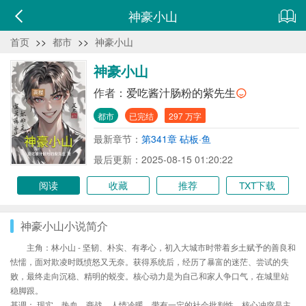
神豪小山
首页
>>
都市
>>
神豪小山
神豪小山
作者：
爱吃酱汁肠粉的紫先生
都市
已完结
297 万字
最新章节：
第341章 砧板·鱼
最后更新：2025-08-15 01:20:22
阅读
收藏
推荐
TXT下载
神豪小山小说简介
主角：林小山 - 坚韧、朴实、有孝心，初入大城市时带着乡土赋予的善良和
怯懦，面对欺凌时既愤怒又无奈。获得系统后，经历了暴富的迷茫、尝试的失
败，最终走向沉稳、精明的蜕变。核心动力是为自己和家人争口气，在城里站
稳脚跟。
基调： 现实、热血、商战、人情冷暖、带有一定的社会批判性。核心冲突是主