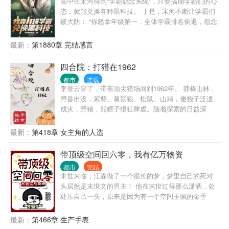
高中生宋河得到“学霸怨念系统”，只要搞崩学霸们的心
态，就能兑换各种黑科技。 于是，宋河不断让学霸们
破大防： “你怒拿年级第一，全体学霸排名倒退，怨念
值＋10000！” “你因科研成果获得特殊津贴，待遇高过
你的老师，怨念值＋1000！” “全班第二丁阳泽得知他
最新：
第1880章 完结感言
暗恋的女神是你的舔狗，心态爆炸，怨念值＋800！”
“你宣布对不友好国家进行技术封锁，怨念值＋4亿！”
四合院：打猎在1962
“你积累的怨念值突破十万点，获得技能过目不忘！”
都市
连载
“你积累的怨念值突破百万点，获得延寿基因技术！”
李登云穿了，带着顶尖猎场回到1962年。 莽榛山林，
“你积累的怨念值突破千万点，获得星际飞船样本！”
野兽出没，紫貂、黄鼠狼、松鼠、山鸡，傻狍子泛滥
宋河难绷，你们学霸这么容易破防的？再这么下去，
成灾，野猪，熊瞎子猖狂肆虐。随着探索的日益深
我可真要无敌了……
入，党参，林蛙，冬虫夏草，野山参，鹿茸，燕窝、
百年灵芝逐渐揭开神秘面纱。 负伤回城的李登云毅然
最新：
第418章 女主角的人选
扛起水连珠，为恓惶年代换个活法…… 治愈系，轻松
向，侠之大者，为国为民！
带顶级空间回六零，我有亿万物资
都市
完结
末世来临，江霖做了一个很长的梦，梦里自己的死对
头居然是末世文的男主！ 他在末世过得那么潇洒，处
处压自己一头，原来是因为有一个空间玉佩的金手
指！ 梦醒，他回到末世前，江霖毫不犹豫地抢了男主
的金手指空间。 绑定空间后，他竟然被商场的货架给
最新：
第466章 生产手表
砸死了！？难道配角就注定不能有主角的金手指嘛？