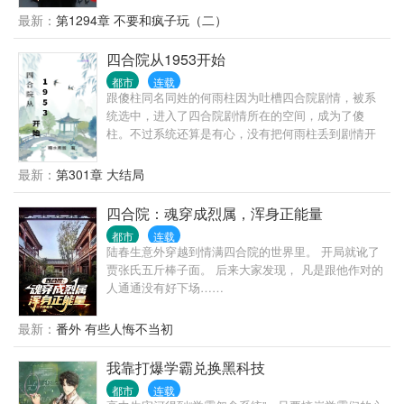
大慈善家。
人物，有着普通人该有的七情六欲，也有着做一番事
最新：
第1294章 不要和疯子玩（二）
业的野望。商海也好，政治也好，做一个能够守住良
知底线的人，就是最大的成功。
四合院从1953开始
都市
连载
跟傻柱同名同姓的何雨柱因为吐槽四合院剧情，被系
统选中，进入了四合院剧情所在的空间，成为了傻
柱。不过系统还算是有心，没有把何雨柱丢到剧情开
始的时候，而是把何雨柱丢到了何大清跟白寡妇跑路
前。 既然来了，既然有系统，我这个何雨柱这辈子不
最新：
第301章 大结局
再被忽悠，不再当舔狗。活出自己，活出潇洒。
四合院：魂穿成烈属，浑身正能量
都市
连载
陆春生意外穿越到情满四合院的世界里。 开局就讹了
贾张氏五斤棒子面。 后来大家发现， 凡是跟他作对的
人通通没有好下场……
最新：
番外 有些人悔不当初
我靠打爆学霸兑换黑科技
都市
连载