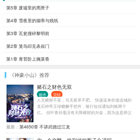
第5章 废墟里的黑匣子
第4章 雪夜里的烟蒂与残纸
第3章 瓦瓮撞碎黎明前
第2章 笼鸟叩见表叔门
第1章 青苔阶上腌菜香
《神豪小山》推荐
赌石之财色无双
都市
完结
人无横财不富，马无夜草不肥。 快递送来价值连城的
龙石种帝王绿貔貅手把件，银行短信通知到账两个
亿。 但叶青丝毫没有天降横财的兴奋，因为这是师父
在求救。 为了报仇，他义无反顾闯进了赌石之都，因
为赌石而产生的恩仇，需要靠赌石来了结。 但赌石从
最新：
第4650章 不讲武德过江龙
来都是一刀天堂，一刀地狱。 石头不骗人，骗人的都
是人。 在赌石的圈子中人心如鬼域。 但是，每一块石