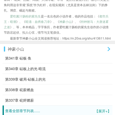
角利用这非常规“系统”作为杠杆，在现实规则（尤其是资本丛林法则）下的挣
扎、博弈、崛起与救赎。
爱吃酱汁肠粉的紫先生
是一名出色的小说作者，他的作品包括：《
都市兵
王：暗潮
》、《
暗涌：血绣春刀录
》、《
神豪小山
》、《
特种驸马：大唐迷雾
之迷
》、等，本本精品，字字珠玑，作者爱吃酱汁肠粉的紫先生创作的小说情
节跌宕起伏、扣人心弦，情节与文笔俱佳。
最新章节神豪小山全文阅读推荐地址：https://m.20xs.org/shu/413611.html
神豪小山
第341章 砧板·鱼
第340章 砧板上的光·暗流
第339章 破局·砧板上的光
第338章 砣薪燃血
第337章 砣烬燃薪
查看全部章节列表......
【展开+】