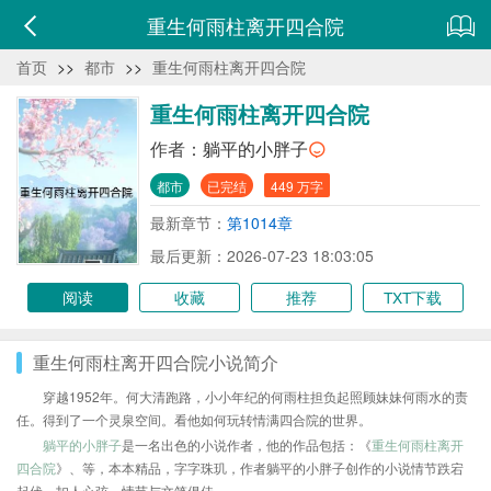
重生何雨柱离开四合院
首页
>>
都市
>>
重生何雨柱离开四合院
重生何雨柱离开四合院
作者：
躺平的小胖子
都市
已完结
449 万字
最新章节：
第1014章
最后更新：2026-07-23 18:03:05
阅读
收藏
推荐
TXT下载
重生何雨柱离开四合院小说简介
穿越1952年。何大清跑路，小小年纪的何雨柱担负起照顾妹妹何雨水的责
任。得到了一个灵泉空间。看他如何玩转情满四合院的世界。
躺平的小胖子
是一名出色的小说作者，他的作品包括：《
重生何雨柱离开
四合院
》、等，本本精品，字字珠玑，作者躺平的小胖子创作的小说情节跌宕
起伏、扣人心弦，情节与文笔俱佳。