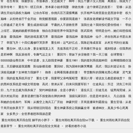
常
苍生有我
我被炒后，市值暴跌，女总裁哭了
86年：我五个嫂子没人照顾
离婚后，我成为了
医学传奇！
重生70：猎王归来，资本家小姐求我娶
律政先锋：这个律师正的发邪！
官梯：从选
调生开始问鼎权力巅峰
让你办军校，你佣兵百万震慑鹰酱
扒开相声马褂里面全是西游辛密
权力
巅峰：从拒绝省厅千金开始
刚觉醒透视眼，你要跟我退婚？
张易发老师解读书籍文字版
一不小
心穿越成了老天爷
重生成游戏玩家
平庸的人不拯救世界
顶我仕途？我转投纪委你慌啥！
带娃
上综艺，孩她妈杨蜜求我收敛
独自在异能世界中闯荡升级
医武双绝
明明是合约，她们却想假戏
真做
最强战神
我的游戏直通万界
最强战神
最强战神
最强战神
仙子，求你别再从书里出来
了
举国飞升！十四亿魔修吓哭异界
重生85：运气好亿点，我靠赶海成首富
从村支书到仕途巅
峰
重生64，猎人出身，妻女被我宠上天
充值系统不正经，开局暴打拜金女
规则怪谈：但我养的
是邪神啊
我反派他哥，专薅气运之女！
重回70：替妹下乡没物资？我一天三顿
全球警报！
SSSSS级仙尊归来
中年逆袭，女儿助我变神豪
重生1961：我的签到系统能种田
全网嘲我模仿顶
流，天后砸钱逼我退圈
医仙纵横花都
重回62，我为国铸剑薅哭鹰酱
高武：我以剑道证长生
扮
演校花她爹？女神努力我躺平！
御兽：全网看我暴虐前妻！
带货翻车的我曝光黑心商家
灵气复
苏：我的捉鬼系统开挂了
重生七零，我要帮父亲鸣冤昭雪
重回八零：谁说女儿都是赔钱货？
我
的黑科技系统是18级文明造物
高武：替弟从军，归来问我要军职？
仕途风云：升迁
消失三年回
归，九个女总裁为我杀疯了
契约神级兽娘，全是小萝莉！
退役兵王：归途无名
猛男闯莞城，从
四大村姑开始
废兽逆袭打脸不按套路出牌的神兽
顶级玩家回归，但是是吟游诗人
凡尘战场
我
和她的合租条约
军阀：从搬空上海兵工厂开始
神豪判官：开局直播审判霸座仙
重生官场：从老
干局开始执掌天下
我从明朝活到现在
重生神豪系统让我躺赢全球
被虐88次，真真少爷心死离
家
女多男少：全世界都想和我谈恋爱
-
-
重生何雨柱离开四合院 躺平的小胖子
重生何雨柱离开四合院txt下载
重生何雨柱离开四合院
-
-
最新章节
重生何雨柱离开四合院全文阅读
好看的都市小说