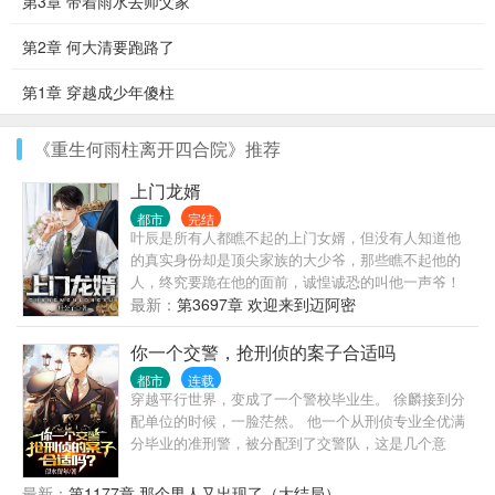
第3章 带着雨水去师父家
第2章 何大清要跑路了
第1章 穿越成少年傻柱
《重生何雨柱离开四合院》推荐
上门龙婿
都市
完结
叶辰是所有人都瞧不起的上门女婿，但没有人知道他
的真实身份却是顶尖家族的大少爷，那些瞧不起他的
人，终究要跪在他的面前，诚惶诚恐的叫他一声爷！
最新：
第3697章 欢迎来到迈阿密
你一个交警，抢刑侦的案子合适吗
都市
连载
穿越平行世界，变成了一个警校毕业生。 徐麟接到分
配单位的时候，一脸茫然。 他一个从刑侦专业全优满
分毕业的准刑警，被分配到了交警队，这是几个意
思？ 不让我干刑侦是吧？ 那好办，我交警也是可以抢
刑侦的活儿的。 上班第一天，连抓7个惯偷，1个绑架
最新：
第1177章 那个男人又出现了（大结局）