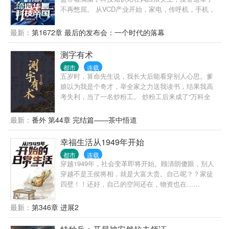
不再憋屈。 从VCD产业开始，家电，传呼机，手机，
芯片，光刻机，互联网，汽车，无人机，新能源，医
疗器械，火箭，卫星，从自家电子厂开始，徐华盛开
最新：
第1672章 最后的发布会：一个时代的落幕
始打造属于自己的科技帝国，助力华夏重回世界巅。
峰。
测字有术
都市
连载
五岁时，算命先生说，我长大后能看穿别人心思。爹
娘以为我是个奇才，举全家之力送我读书，结果我高
考失利，当了一名炒粉工。 炒粉工后来成了“万科全
书”——没有金手指，全得益于“书中自有黄金屋”。你
不是你，你可以成为不一样的烟火。 翻开第一页看一
最新：
番外 第44章 完结篇——茶中悟道
句段评，相当于作品简介。
幸福生活从1949年开始
都市
连载
穿越1949年，社会变革即将开始。顾清朗傻眼，别人
穿越不是王侯将相，就是大富大贵。自己呢？？家徒
四壁！！还好，自己的空间还在，物资也在……
最新：
第346章 进展2