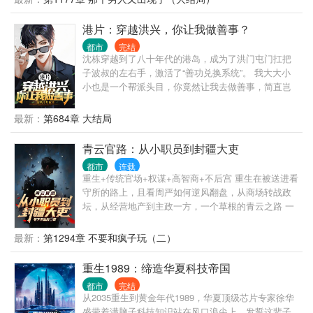
杀人犯。 第二天，抓捕一个B通。 第三天，挖出了隐
藏10年的惊天大案主犯。 第四天…… 交警大队队
港片：穿越洪兴，你让我做善事？
长：“祖宗，咱是交警，你咋天天往刑侦那边送人？”
都市
完结
局长：“谁？谁让徐麟去交警队的，给老子站出来。彻
沈栋穿越到了八十年代的港岛，成为了洪门屯门扛把
查，一撸到底！” 罪犯之中流传着一个传说，“哪里都
子波叔的左右手，激活了“善功兑换系统”。 我大大小
能去，江云市除外。去了，必被抓！”
小也是一个帮派头目，你竟然让我去做善事，简直岂
有此理。 “恭喜你杀死东兴乌鸦，救活众生，奖励善功
100点。” “恭喜你率领小弟做起了正当生意，奖励善功
最新：
第684章 大结局
500点。” “恭喜你资助福利院五百万，奖励善功5000
点。” ...... 在发现善功能够用来兑换各种东西后，沈栋
青云官路：从小职员到封疆大吏
彻底爱上了做善事。 黄志诚：一千万善款？你确定捐
都市
连载
款人是洪兴的扛把子？ 李文彬：很难相信这个与孩子
重生+传统官场+权谋+高智商+不后宫 重生在被送进看
们玩在一起的人是个江湖大佬。 陆启昌：沈栋有慈善
守所的路上，且看周严如何逆风翻盘，从商场转战政
护体，我们动不了他。 ...... 我是洪兴扛把子沈栋，一
坛，从经营地产到主政一方，一个草根的青云之路 一
不留神，从一个古惑仔变成了港岛最有名的大富豪和
个有点腹黑的普通人，一个智商在线，三观端正的小
大慈善家。
人物，有着普通人该有的七情六欲，也有着做一番事
最新：
第1294章 不要和疯子玩（二）
业的野望。商海也好，政治也好，做一个能够守住良
知底线的人，就是最大的成功。
重生1989：缔造华夏科技帝国
都市
完结
从2035重生到黄金年代1989，华夏顶级芯片专家徐华
盛带着满脑子科技知识站在风口浪尖上，发誓这辈子