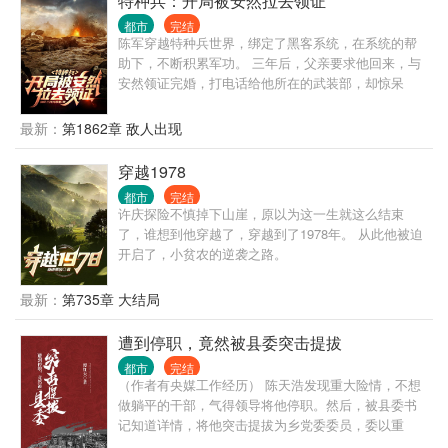
特种兵：开局被安然拉去领证
都市
完结
陈军穿越特种兵世界，绑定了黑客系统，在系统的帮
助下，不断积累军功。 三年后，父亲要求他回来，与
安然领证完婚，打电话给他所在的武装部，却惊呆
了。
最新：
第1862章 敌人出现
穿越1978
都市
完结
许庆探险不慎掉下山崖，原以为这一生就这么结束
了，谁想到他穿越了，穿越到了1978年。 从此他被迫
开启了，小贫农的逆袭之路。
最新：
第735章 大结局
遭到停职，竟然被县委突击提拔
都市
完结
（作者有央媒工作经历） 陈天浩发现重大险情，不想
做躺平的干部，气得领导将他停职。然后，被县委书
记知道详情，将他突击提拔为乡党委委员，委以重
任，又因诚实为人，结识了通天大佬，开启辉煌仕