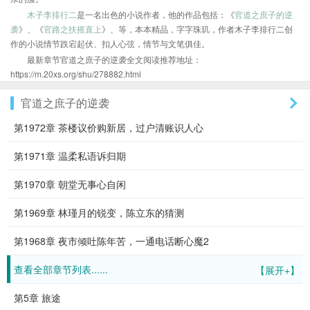
木子李排行二
是一名出色的小说作者，他的作品包括：《
官道之庶子的逆
袭
》、《
官路之扶摇直上
》、等，本本精品，字字珠玑，作者木子李排行二创
作的小说情节跌宕起伏、扣人心弦，情节与文笔俱佳。
最新章节官道之庶子的逆袭全文阅读推荐地址：
https://m.20xs.org/shu/278882.html
官道之庶子的逆袭
第1972章 茶楼议价购新居，过户清账识人心
第1971章 温柔私语诉归期
第1970章 朝堂无事心自闲
第1969章 林瑾月的锐变，陈立东的猜测
第1968章 夜市倾吐陈年苦，一通电话断心魔2
查看全部章节列表......
【展开+】
第5章 旅途