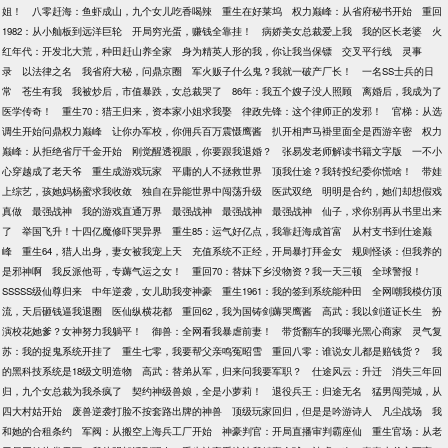
姐！
八零赶海：鱼虾成山，九个女儿吃香喝辣
重生在好莱坞
权力巅峰：从省府秘书开始
重回
1982：从小舢板到远洋巨轮
开局穷光蛋，赚钱全靠挂！
病娇美女总裁爱上我
我的区长老婆
火
红年代：开发北大荒，种田赶山养全家
身为精英人形的我，你让我当保镖
交叉平行线
灵事
录
以法律之名
我省府大秘，问鼎京圈
军火贩子什么鬼？我就一破产厂长！
一名SS士兵的日
常
苍生有我
我被炒后，市值暴跌，女总裁哭了
86年：我五个嫂子没人照顾
离婚后，我成为了
医学传奇！
重生70：猎王归来，资本家小姐求我娶
律政先锋：这个律师正的发邪！
官梯：从选
调生开始问鼎权力巅峰
让你办军校，你佣兵百万震慑鹰酱
扒开相声马褂里面全是西游辛密
权力
巅峰：从拒绝省厅千金开始
刚觉醒透视眼，你要跟我退婚？
张易发老师解读书籍文字版
一不小
心穿越成了老天爷
重生成游戏玩家
平庸的人不拯救世界
顶我仕途？我转投纪委你慌啥！
带娃
上综艺，孩她妈杨蜜求我收敛
独自在异能世界中闯荡升级
医武双绝
明明是合约，她们却想假戏
真做
最强战神
我的游戏直通万界
最强战神
最强战神
最强战神
仙子，求你别再从书里出来
了
举国飞升！十四亿魔修吓哭异界
重生85：运气好亿点，我靠赶海成首富
从村支书到仕途巅
峰
重生64，猎人出身，妻女被我宠上天
充值系统不正经，开局暴打拜金女
规则怪谈：但我养的
是邪神啊
我反派他哥，专薅气运之女！
重回70：替妹下乡没物资？我一天三顿
全球警报！
SSSSS级仙尊归来
中年逆袭，女儿助我变神豪
重生1961：我的签到系统能种田
全网嘲我模仿顶
流，天后砸钱逼我退圈
医仙纵横花都
重回62，我为国铸剑薅哭鹰酱
高武：我以剑道证长生
扮
演校花她爹？女神努力我躺平！
御兽：全网看我暴虐前妻！
带货翻车的我曝光黑心商家
灵气复
苏：我的捉鬼系统开挂了
重生七零，我要帮父亲鸣冤昭雪
重回八零：谁说女儿都是赔钱货？
我
的黑科技系统是18级文明造物
高武：替弟从军，归来问我要军职？
仕途风云：升迁
消失三年回
归，九个女总裁为我杀疯了
契约神级兽娘，全是小萝莉！
退役兵王：归途无名
猛男闯莞城，从
四大村姑开始
废兽逆袭打脸不按套路出牌的神兽
顶级玩家回归，但是是吟游诗人
凡尘战场
我
和她的合租条约
军阀：从搬空上海兵工厂开始
神豪判官：开局直播审判霸座仙
重生官场：从老