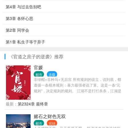
第4章 与过去告别吧
第3章 各怀心思
第2章 同学会
第1章 私生子等于弃子
《官道之庶子的逆袭》推荐
官媛
都市
连载
非绿帽+非种马+无后宫 所有规则的设立，说到底，都
遵循一条根本规则：暴力最强者说了算。这是一条“元
规则”，决定规则的规则。 江湖不是打打杀杀，江湖是
人情世故，官场更是如此。 陈勃因为一个不能不还的
人情，误入了一个无解的棋局。 他以为自己要在监狱
最新：
第2324章 最终章
里呆一辈子，没想到在破局的过程中，自己从棋子变
成了对弈人。
赌石之财色无双
都市
完结