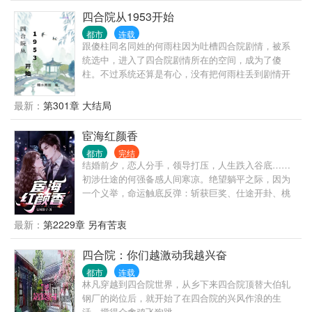
四合院从1953开始
都市
连载
跟傻柱同名同姓的何雨柱因为吐槽四合院剧情，被系
统选中，进入了四合院剧情所在的空间，成为了傻
柱。不过系统还算是有心，没有把何雨柱丢到剧情开
始的时候，而是把何雨柱丢到了何大清跟白寡妇跑路
前。 既然来了，既然有系统，我这个何雨柱这辈子不
最新：
第301章 大结局
再被忽悠，不再当舔狗。活出自己，活出潇洒。
宦海红颜香
都市
完结
结婚前夕，恋人分手，领导打压，人生跌入谷底……
初涉仕途的何强备感人间寒凉。绝望躺平之际，因为
一个义举，命运触底反弹：斩获巨奖、仕途开卦、桃
花纷飞……且看一代官场奇才从乡镇办事员到封疆大
吏的奇妙人生。
最新：
第2229章 另有苦衷
四合院：你们越激动我越兴奋
都市
连载
林凡穿越到四合院世界，从乡下来四合院顶替大伯轧
钢厂的岗位后，就开始了在四合院的兴风作浪的生
活，搅得众禽鸡飞狗跳。