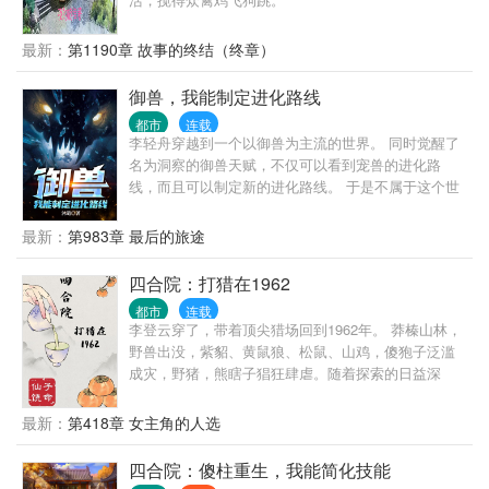
最新：
第1190章 故事的终结（终章）
御兽，我能制定进化路线
都市
连载
李轻舟穿越到一个以御兽为主流的世界。 同时觉醒了
名为洞察的御兽天赋，不仅可以看到宠兽的进化路
线，而且可以制定新的进化路线。 于是不属于这个世
界的宠兽纷纷被制定出来。 长着九条尾巴的狐狸，腾
云驾雾、金刚不坏的猴子，开眼为昼、闭眼为夜的奇
最新：
第983章 最后的旅途
异蛇类生物， 能化身大鱼又能变换为大鸟的巨大生
物........ 人们纷纷震惊，这都是些什么生物，没见过
四合院：打猎在1962
啊！ 深渊中的怪物们纷纷开口:来来来，你们来当怪
都市
连载
物，我们没你们变态啊。
李登云穿了，带着顶尖猎场回到1962年。 莽榛山林，
野兽出没，紫貂、黄鼠狼、松鼠、山鸡，傻狍子泛滥
成灾，野猪，熊瞎子猖狂肆虐。随着探索的日益深
入，党参，林蛙，冬虫夏草，野山参，鹿茸，燕窝、
百年灵芝逐渐揭开神秘面纱。 负伤回城的李登云毅然
最新：
第418章 女主角的人选
扛起水连珠，为恓惶年代换个活法…… 治愈系，轻松
向，侠之大者，为国为民！
四合院：傻柱重生，我能简化技能