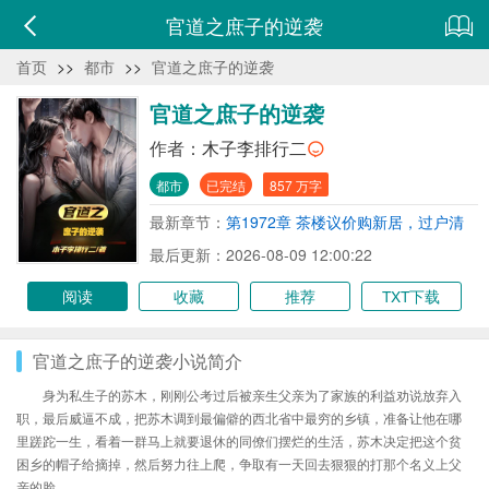
官道之庶子的逆袭
首页
>>
都市
>>
官道之庶子的逆袭
官道之庶子的逆袭
作者：
木子李排行二
都市
已完结
857 万字
最新章节：
第1972章 茶楼议价购新居，过户清
账识人心
最后更新：2026-08-09 12:00:22
阅读
收藏
推荐
TXT下载
官道之庶子的逆袭小说简介
身为私生子的苏木，刚刚公考过后被亲生父亲为了家族的利益劝说放弃入
职，最后威逼不成，把苏木调到最偏僻的西北省中最穷的乡镇，准备让他在哪
里蹉跎一生，看着一群马上就要退休的同僚们摆烂的生活，苏木决定把这个贫
困乡的帽子给摘掉，然后努力往上爬，争取有一天回去狠狠的打那个名义上父
亲的脸。