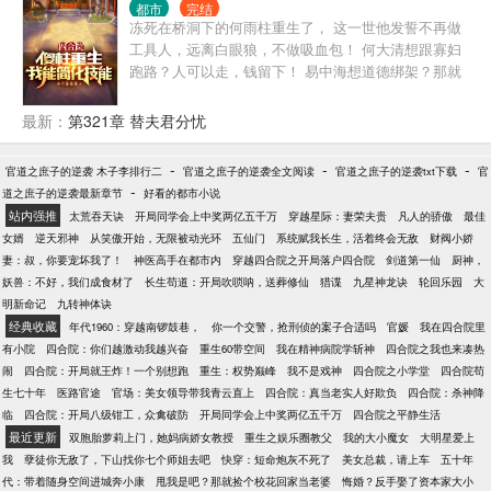
都市
完结
冻死在桥洞下的何雨柱重生了， 这一世他发誓不再做
工具人，远离白眼狼，不做吸血包！ 何大清想跟寡妇
跑路？人可以走，钱留下！ 易中海想道德绑架？那就
别怪我偷袭老同志不讲武德了！ 开局激活简化技能系
统， 别人需要日积月累辛苦学习的各种能力，何雨柱
最新：
第321章 替夫君分忧
一学就会，信手捏来......
-
-
-
官道之庶子的逆袭 木子李排行二
官道之庶子的逆袭全文阅读
官道之庶子的逆袭txt下载
官
-
道之庶子的逆袭最新章节
好看的都市小说
站内强推
太荒吞天诀
开局同学会上中奖两亿五千万
穿越星际：妻荣夫贵
凡人的骄傲
最佳
女婿
逆天邪神
从笑傲开始，无限被动光环
五仙门
系统赋我长生，活着终会无敌
财阀小娇
妻：叔，你要宠坏我了！
神医高手在都市内
穿越四合院之开局落户四合院
剑道第一仙
厨神，
妖兽：不好，我们成食材了
长生苟道：开局吹唢呐，送葬修仙
猎谍
九星神龙诀
轮回乐园
大
明新命记
九转神体诀
经典收藏
年代1960：穿越南锣鼓巷，
你一个交警，抢刑侦的案子合适吗
官媛
我在四合院里
有小院
四合院：你们越激动我越兴奋
重生60带空间
我在精神病院学斩神
四合院之我也来凑热
闹
四合院：开局就王炸！一个别想跑
重生：权势巅峰
我不是戏神
四合院之小学堂
四合院苟
生七十年
医路官途
官场：美女领导带我青云直上
四合院：真当老实人好欺负
四合院：杀神降
临
四合院：开局八级钳工，众禽破防
开局同学会上中奖两亿五千万
四合院之平静生活
最近更新
双胞胎萝莉上门，她妈病娇女教授
重生之娱乐圈教父
我的大小魔女
大明星爱上
我
孽徒你无敌了，下山找你七个师姐去吧
快穿：短命炮灰不死了
美女总裁，请上车
五十年
代：带着随身空间进城奔小康
甩我是吧？那就捡个校花回家当老婆
悔婚？反手娶了资本家大小