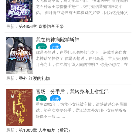
人无横财不富，马无夜草不肥。 快递送来价值连城的
龙石种帝王绿貔貅手把件，银行短信通知到账两个
亿。 但叶青丝毫没有天降横财的兴奋，因为这是师父
在求救。 为了报仇，他义无反顾闯进了赌石之都，因
为赌石而产生的恩仇，需要靠赌石来了结。 但赌石从
最新：
第4656章 直播切帝王绿
来都是一刀天堂，一刀地狱。 石头不骗人，骗人的都
是人。 在赌石的圈子中人心如鬼域。 但是，每一块石
我在精神病院学斩神
头都藏着人与人的勾心斗角，血泪恩仇。
都市
连载
你是否想过，在霓虹璀璨的都市之下，潜藏着来自古
老神话的怪物？ 你是否想过，在那高悬于世人头顶的
月亮之上，伫立着守望人间的神明？ 你是否想过，在
人潮汹涌的现代城市之中，存在代替神明行走人间的
超凡之人？ 人类统治的社会中，潜伏着无数诡异； 在
最新：
番外 红缨的礼物
那些无人问津的生命禁区，居住着古老的神明。 炽天
使米迦勒，冥王哈迪斯，海神波塞冬…… 而属于大夏
官场：分手后，我转身考上省组部
的神明，究竟去了何处？ 在这属于“人”的世界，“神
都市
连载
秘”需要被肃清！
重生2002年，为救小女孩被车撞，遗憾错过公务员面
试，势利女友要分手，梁江涛意外发现小女孩的爷爷
好像不一般........
最新：
第1803章 人生如梦（后记）