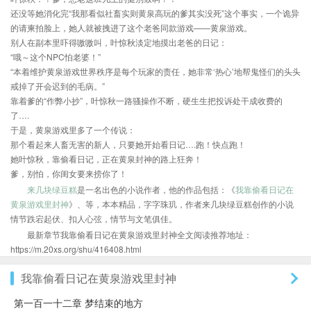
还没等她消化完“我那看似社畜实则黄泉高玩的爹其实没死”这个事实，一个诡异
的请柬拍脸上，她人就被拽进了这个老爸同款游戏——黄泉游戏。
别人在副本里吓得嗷嗷叫，叶惊秋淡定地摸出老爸的日记：
“哦～这个NPC怕老婆！”
“本着维护黄泉游戏世界秩序是每个玩家的责任，她非常‘热心’地帮鬼怪们的头头
戒掉了开会迟到的毛病。”
靠着爹的“作弊小抄”，叶惊秋一路骚操作不断，硬生生把投诉处干成收费的
了….
于是，黄泉游戏里多了一个传说：
那个看起来人畜无害的新人，只要她开始看日记….跑！快点跑！
她叶惊秋，靠偷看日记，正在黄泉封神的路上狂奔！
爹，别怕，你闺女要来捞你了！
来几块绿豆糕
是一名出色的小说作者，他的作品包括：《
我靠偷看日记在
黄泉游戏里封神
》、等，本本精品，字字珠玑，作者来几块绿豆糕创作的小说
情节跌宕起伏、扣人心弦，情节与文笔俱佳。
最新章节我靠偷看日记在黄泉游戏里封神全文阅读推荐地址：
https://m.20xs.org/shu/416408.html
我靠偷看日记在黄泉游戏里封神
第一百一十二章 梦结束的地方