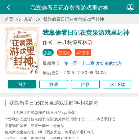
我靠偷看日记在黄泉游戏里封神
首页
>>
悬疑
>>
我靠偷看日记在黄泉游戏里封神
我靠偷看日记在黄泉游戏里封神
作者：
来几块绿豆糕
悬疑
已完结
47 万字
最新章节：
第一百一十二章 梦结束的地方
最后更新：2025-12-30 08:34:05
阅读
收藏
推荐
TXT下载
我靠偷看日记在黄泉游戏里封神小说简介
【无限流中式恐怖游戏/女强/无cp/群像】
叶惊秋的人生转折点始于老爸“意外猝死”后留下的……一本烫手日记
本想缅怀亲爹，结果一翻开，好家伙
黄泉游戏生存指南、NPC弱点大全、薅系统羊毛108式
叶惊秋：？爹，您老这班儿上的挺别致啊？！