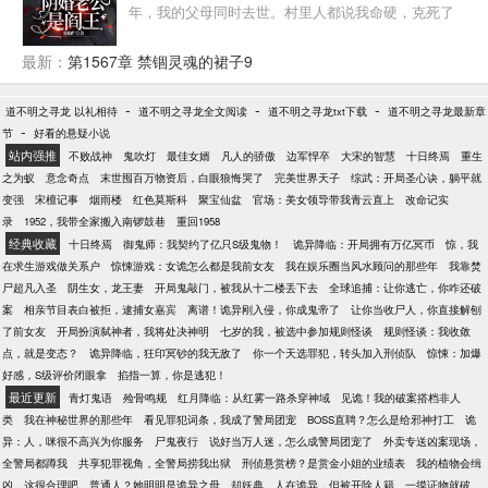
年，我的父母同时去世。村里人都说我命硬，克死了
自己的父母，从此我和姥姥相依为命，三岁时，我意
外的见到了不该见的东西，姥姥跟我说，我是天生的
最新：
第1567章 禁锢灵魂的裙子9
阴阳眼，让我看见可怕的东西，不要声张，后来姥姥
为了养活我，把我带了市内，开了一家纸扎铺……
-
-
-
道不明之寻龙 以礼相待
道不明之寻龙全文阅读
道不明之寻龙txt下载
道不明之寻龙最新章
-
节
好看的悬疑小说
站内强推
不败战神
鬼吹灯
最佳女婿
凡人的骄傲
边军悍卒
大宋的智慧
十日终焉
重生
之为蚁
意念奇点
末世囤百万物资后，白眼狼悔哭了
完美世界天子
综武：开局圣心诀，躺平就
变强
宋檀记事
烟雨楼
红色莫斯科
聚宝仙盆
官场：美女领导带我青云直上
改命记实
录
1952，我带全家搬入南锣鼓巷
重回1958
经典收藏
十日终焉
御鬼师：我契约了亿只S级鬼物！
诡异降临：开局拥有万亿冥币
惊，我
在求生游戏做关系户
惊悚游戏：女诡怎么都是我前女友
我在娱乐圈当风水顾问的那些年
我靠焚
尸超凡入圣
阴生女，龙王妻
开局鬼敲门，被我从十二楼丢下去
全球追捕：让你逃亡，你咋还破
案
相亲节目表白被拒，逮捕女嘉宾
离谱！诡异刚入侵，你成鬼帝了
让你当收尸人，你直接解刨
了前女友
开局扮演弑神者，我将处决神明
七岁的我，被选中参加规则怪谈
规则怪谈：我收敛
点，就是变态？
诡异降临，狂印冥钞的我无敌了
你一个天选罪犯，转头加入刑侦队
惊悚：加爆
好感，S级评价闭眼拿
掐指一算，你是逃犯！
最近更新
青灯鬼语
殓骨鸣规
红月降临：从红雾一路杀穿神域
见诡！我的破案搭档非人
类
我在神秘世界的那些年
看见罪犯词条，我成了警局团宠
BOSS直聘？怎么是给邪神打工
诡
异：人，咪很不高兴为你服务
尸鬼夜行
说好当万人迷，怎么成警局团宠了
外卖专送凶案现场，
全警局都蹲我
共享犯罪视角，全警局捞我出狱
刑侦悬赏榜？是赏金小姐的业绩表
我的植物会缉
凶，这很合理吧
普通人？她明明是诡异之母
却妖典
人在诡异，但被开除人籍
一摸证物就破