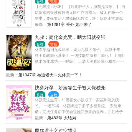
悬疑
完结
【无限流+无CP】 【只要胆子大，游戏是我家。】 自
幼倒霉的银苏被拉进无限生存游戏后，被困在第一个
副本，要死要活无限轮回无数次，终于回到正常游戏
进程。 终于不用面对同一批怪物的银苏泪流满面，决
最新：
第1281章 番外·她回来了
定好好和怪物们交朋友，再也不打他们了。 众人看着
随手捏爆怪物，渣都不剩的银苏：灰都扬了是吧！ 后
九叔：简化金光咒，晒太阳就变强
来游戏里多了一条禁忌：远离银苏，她有病！
悬疑
完结
林洛穿越到九叔世界，成为九叔大弟子。 沉默十年，
终于觉醒简化系统！ 一切技能功法都可简化！ 上清吐
纳术简化成功——呼吸！ 上清大洞真经简化成功——
大口呼吸！ 上清闪电奔雷拳简化成功——摩擦起电！
犹如天书的修炼真诀在林洛面前变得纯粹，简单！ 九
最新：
第1347章 布道诸天～先休息一下！
叔：看见那个小天师了吗？我徒弟！ 四目：一休，让
你徒弟给我师侄当丫鬟，你不亏！ 千鹤：什么！我又
快穿好孕：娇娇靠生子被大佬独宠
要打巅峰赛！还好，这次我有通天代！阿洛救我！ 半
悬疑
连载
碗清水照乾坤，一张灵符命鬼神。 脚踏阴阳八卦步，
林颜无法生育，却因喜欢小孩成了一家福利院的院
手执木剑斩妖魂。 挥泪洒酒英灵地，道气长存天地
长。 一场车祸，林颜绑定了多子多福系统。 系统承
人。 红绳糯米今犹在，不见当年林道人！ 万界祖师九
诺，完成任务后不仅会送她回原来的世界，并且给予
叔又添新弟子——林洛！ —iii—
一个亿的酬劳。 一辈子没有拥有过亲生孩子的林颜只
最新：
第483章 大结局
犹豫了一秒，便答应了。 起初，他们只是利用她，后
来，一整颗心逐渐沦陷。 太后向来看不惯那爬了龙床
屌丝道士之时空错乱