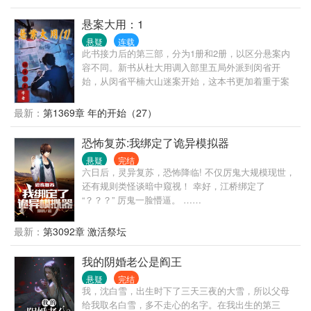
要把路给走歪了。” 导演制作节目的初衷，是为警示大
家不要尝试犯罪，悉知天网恢恢疏而不漏。 可周游的
悬案大用：1
出现，打破了这一切，各个侦破组拿他毫无办法。 节
悬疑
连载
目组为阻击他，不得不四处求援。 樱花国：“恶魔，你
此书接力后的第三部，分为1册和2册，以区分悬案内
不要过来啊...” 泡菜国：“据查，周游的先祖是后来迁移
容不同。新书从杜大用调入部里五局外派到闵省开
到夏国的。” 美丽国：“当初我就说过，不要招惹他。”
始，从闵省平楠大山迷案开始，这本书更加着重于案
件本质，会从更多纬度去剖析案件，也会更多在侦查
学，勘查学，法医学，心理学上进行艺术加工，期盼
最新：
第1369章 年的开始（27）
老粉丝和新读者一起再次见证大用破案！会有五个不
同类型的案件，每个故事都不会很拖沓，尽量会在四
恐怖复苏:我绑定了诡异模拟器
十万字左右写明白一个案件。
悬疑
完结
六日后，灵异复苏，恐怖降临! 不仅厉鬼大规模现世，
还有规则类怪谈暗中窥视！ 幸好，江桥绑定了
“？？？” 厉鬼一脸懵逼。 ……
最新：
第3092章 激活祭坛
我的阴婚老公是阎王
悬疑
完结
我，沈白雪，出生时下了三天三夜的大雪，所以父母
给我取名白雪，多不走心的名字。在我出生的第三