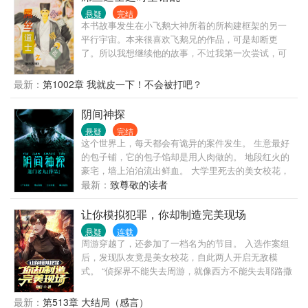
的宫女，一朝孕身被爆，小宫女扶摇直上成了宫中团
悬疑
完结
宠。 太后∶“快把哀家的千年人参拿来补补身子！” 东宫
本书故事发生在小飞鹅大神所着的所构建框架的另一
多年无所出，太子之位岌岌可危。数月之后，太子带
平行宇宙。本来很喜欢飞鹅兄的作品，可是却断更
着尚在襁褓中的婴儿上了大殿，帝王大喜，竟在朝堂
了。所以我想继续他的故事，不过我第一次尝试，可
之上逗弄起孙儿。 太子∶“乖乖，我这颗心只为你跳
能写不好大家谅解一下。主要我纯属无聊才写的。本
动。” 村尾连克两任妻子的鳏夫，娶了多年无所出的二
书主角改名张小龙，又是不一样的冒险之旅。书中有
最新：
第1002章 我就皮一下！不会被打吧？
婚女，所有人都等着看笑话的时候，结果对方直接三
和原着重合的地方，不过故事情节不一样，希望大家
年抱俩。 鳏夫∶“老公挣钱老婆花，老婆负责美美哒！”
积极点评。再次重申，我只是业余爱好，不好勿喷。
阴间神探
悬疑
完结
这个世界上，每天都会有诡异的案件发生。 生意最好
的包子铺，它的包子馅却是用人肉做的。 地段红火的
豪宅，墙上泊泊流出鲜血。 大学里死去的美女校花，
每逢忌日必会带走一人。 医院7号楼僵尸婴儿的传说，
最新：
致尊敬的读者
又是否确有其事？ 中国最后一个仵作，用传承了三千
年的验尸手法，带你直击命案现场：世间本无鬼，妙
让你模拟犯罪，你却制造完美现场
手雪冤屈。 连环杀人魔，性瘾者，吸血症，奸尸癖，
悬疑
连载
妖瞳人群，公安厅奇案通通大解密！
周游穿越了，还参加了一档名为的节目。 入选作案组
后，发现队友竟是美女校花，自此两人开启无敌模
式。 “侦探界不能失去周游，就像西方不能失去耶路撒
冷！” “当初周老师退出侦探圈，我是坚决不同意的。”
“确定了，是掌握杀人技的男人！” “周游，求你一定不
最新：
第513章 大结局（感言）