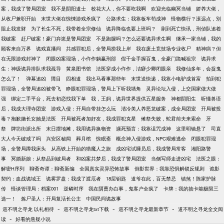
案，我成了警局团宠
我不是阴阳道士
校花大人，你不要吃我啊
欢迎光临幽冥当铺
娇养大佬，
从收尸兼职开始
末世大佬在惊悚游戏杀疯了
公路求生：我靠板车苟成神
怪物横行？滚远点，别
阻止我发财
为了长生不死，我带着全宗修仙
诡异降临也要上班吗？
刷到死亡快讯，刑侦队追着
我破案
赶尸破案！豪门弃崽是警局团宠
不是跑腿吗？怎么还要诡异求生啊
继承一家当铺，我的
顾客来自万界
诡戏直播间
共感罪犯后，全警局捞我上岸
我在废土竞技场专业收尸
精神病？但
在无限游戏封神了
闭眼凶案现场，小仵作躺赢刑部
假千金手握百鬼，全豪门跪喊祖宗
诡异求
生：神级诡异排队求我疏导
黄泉图书馆
法医穿成小仵作，洁癖少卿闭眼亲
我修仙多年，会捉鬼
怎么了！
弹幕追凶
障目
四相道
我出马看事那些年
末世送快递，我靠小电驴成首富
拍到犯
罪现场，全警局追凶被带飞
睁眼犯罪现场，警局上下听我墙角
灵异论坛入侵，上交国家做大做
强
绑定二手平台，死去初恋找我下单
我，王妈，诡异世界提供五星服务
神都阴阳生
听懂兽语
后，我成大理寺团宠
游戏入侵：开局自带挂怎么玩
清冷美人养恶龙破案，成全局团宠
开局被投
毒？抱歉嫡长女她是法医
开局被死者加好友，我成罪犯克星
傩祭失败，蛇君前夫来索命
牙
祭
牌坊街派出所
末日摆地摊，我用诡异换物资
濒死预言：我靠诅咒成神
这里明镜悬了
司直
大人今天破戒了吗
兴安区秘闻
葬月棺
惊眠斋
概念神入侵游戏，NPC艰难逃命
闭眼犯罪现
场，全警局蹲我床头
从高铁上开始的猎魔人之旅
成凶宅试睡员后，我成警局常客
湘阳路警
事
冥婚新娘：从祭品到破局者
和凶案共梦后，我成了警局团宠
当侧写师走进凶宅
法医之眼：
解密H序列
聊斋奇谭：聊斋新编
全国真实灵异恐怖故事
倒影世界：我靠恐惧解锁反规则
诡影
契约：血战诡域王
诡雾罗盘：我成了渡厄者
18层钥匙
道爷在此，百无禁忌
镇煞！陈家护脉
传
怪谈管理局：档案001
逆鳞时序
我在阴曹办白事，鬼客户全疯了
卡牌：我的抽卡能极限三
选一！
炼尸圣人：开局复活长公主
中国民间诡故事
-
-
-
道不明之寻龙 以礼相待
道不明之寻龙txt下载
道不明之寻龙最新章节
道不明之寻龙全文阅
-
读
好看的悬疑小说