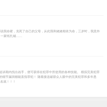
都说我命硬，克死了自己的父母，从此我和姥姥相依为命，三岁时，我意外
了一家纸扎铺……
追诉期内找出凶手，便可获得在犯罪中所使用的各种技能。 模拟完美犯罪
的细节漏洞都能直指罪犯！ 随着接连破获众人眼中的完美犯罪和多年悬
成名就！！！