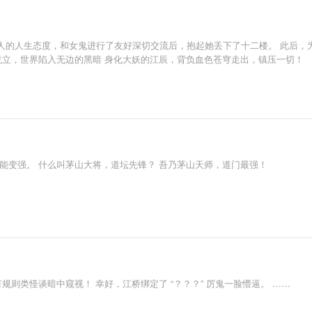
人的人生态度，和女鬼进行了友好深切交流后，抱起她丢下了十二楼。 此后，为
屹立，世界陷入无边的黑暗 身化大妖的江辰，背负血色苍穹走出，镇压一切！
能变强。 什么叫茅山大将，道坛先锋？ 吾乃茅山天师，道门最强！
规则类怪谈暗中窥视！ 幸好，江桥绑定了 “？？？” 厉鬼一脸懵逼。 ……