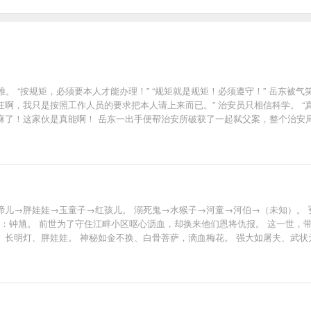
。 “按规矩，必须要本人才能办理！” “规矩就是规矩！必须遵守！” 岳东被
枉啊，我只是按照工作人员的要求把本人请上来而已。” 治安员只相信科学。 
员麻了！这家伙是真能啊！ 岳东一出手便帮治安所破获了一起弑父案，整个治安
夜啼儿→胖娃娃→玉童子→红孩儿。 溺死鬼→水猴子→河童→河伯→（未知）。 
影：钟馗。 前世为了守住江畔小区呕心沥血，却换来他们恩将仇报。 这一世，带
、长明灯、胖娃娃。 神秘如金不换、白骨菩萨，滴血梅花。 强大如屠夫、武状元
人皮嫁衣，穿上就能晋阶花腰新娘…… （无系统，不圣母。不水剧情；装逼打