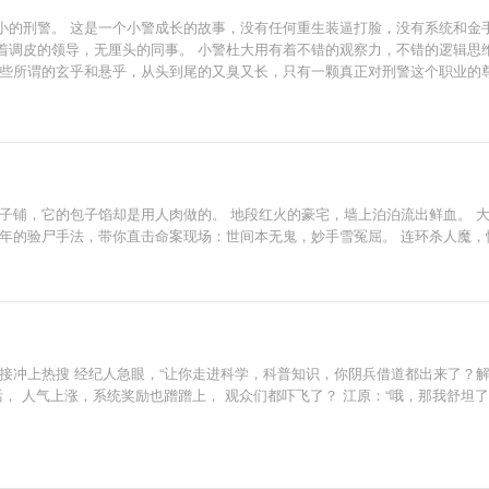
小的刑警。 这是一个小警成长的故事，没有任何重生装逼打脸，没有系统和金
着调皮的领导，无厘头的同事。 小警杜大用有着不错的观察力，不错的逻辑思
那些所谓的玄乎和悬乎，从头到尾的又臭又长，只有一颗真正对刑警这个职业的
子铺，它的包子馅却是用人肉做的。 地段红火的豪宅，墙上泊泊流出鲜血。 
千年的验尸手法，带你直击命案现场：世间本无鬼，妙手雪冤屈。 连环杀人魔
接冲上热搜 经纪人急眼，“让你走进科学，科普知识，你阴兵借道都出来了？解约
， 人气上涨，系统奖励也蹭蹭上， 观众们都吓飞了？ 江原：“哦，那我舒坦了