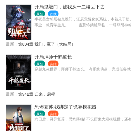
开局鬼敲门，被我从十二楼丢下去
悬疑
连载
半夜美女邻居被鬼敲门，江辰觉醒化妖系统，本着乐于助
事业，教育学生鬼。 …… 当恐怖禁墟降临，一尊尊阴神
最新：
第834章 我们，赢了（大结局）
开局拜师千鹤道长
悬疑
完结
穿越九叔世界，拜师千鹤道长。 有系统傍身，完成任务就
最新：
第942章 归来，启程
恐怖复苏:我绑定了诡异模拟器
悬疑
完结
六日后，灵异复苏，恐怖降临! 不仅厉鬼大规模现世，还有