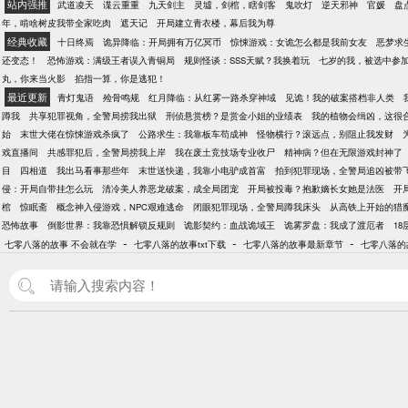
站内强推
武道凌天
谍云重重
九天剑主
灵墟，剑棺，瞎剑客
鬼吹灯
逆天邪神
官媛
盘
年，啃啥树皮我带全家吃肉
遮天记
开局建立青衣楼，幕后我为尊
经典收藏
十日终焉
诡异降临：开局拥有万亿冥币
惊悚游戏：女诡怎么都是我前女友
恶梦求
还变态！
恐怖游戏：满级王者误入青铜局
规则怪谈：SSS天赋？我换着玩
七岁的我，被选中参
丸，你来当火影
掐指一算，你是逃犯！
最近更新
青灯鬼语
殓骨鸣规
红月降临：从红雾一路杀穿神域
见诡！我的破案搭档非人类
蹲我
共享犯罪视角，全警局捞我出狱
刑侦悬赏榜？是赏金小姐的业绩表
我的植物会缉凶，这很
始
末世大佬在惊悚游戏杀疯了
公路求生：我靠板车苟成神
怪物横行？滚远点，别阻止我发财
戏直播间
共感罪犯后，全警局捞我上岸
我在废土竞技场专业收尸
精神病？但在无限游戏封神了
目
四相道
我出马看事那些年
末世送快递，我靠小电驴成首富
拍到犯罪现场，全警局追凶被带
侵：开局自带挂怎么玩
清冷美人养恶龙破案，成全局团宠
开局被投毒？抱歉嫡长女她是法医
开
棺
惊眠斋
概念神入侵游戏，NPC艰难逃命
闭眼犯罪现场，全警局蹲我床头
从高铁上开始的猎
恐怖故事
倒影世界：我靠恐惧解锁反规则
诡影契约：血战诡域王
诡雾罗盘：我成了渡厄者
18
-
-
-
七零八落的故事 不会就在学
七零八落的故事txt下载
七零八落的故事最新章节
七零八落的