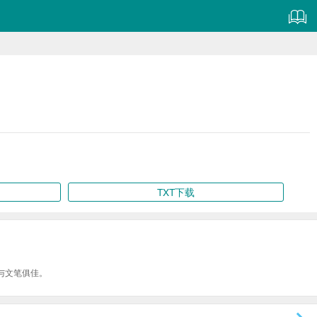
TXT下载
与文笔俱佳。