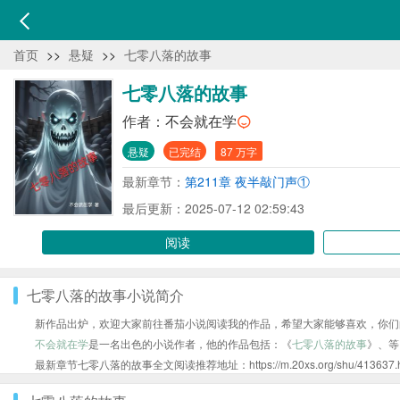
首页
>>
悬疑
>>
七零八落的故事
七零八落的故事
作者：
不会就在学
悬疑
已完结
87 万字
最新章节：
第211章 夜半敲门声①
最后更新：2025-07-12 02:59:43
阅读
七零八落的故事小说简介
新作品出炉，欢迎大家前往番茄小说阅读我的作品，希望大家能够喜欢，你们
不会就在学
是一名出色的小说作者，他的作品包括：《
七零八落的故事
》、等
最新章节七零八落的故事全文阅读推荐地址：https://m.20xs.org/shu/413637.h