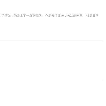
了变强，他走上了一条不归路。 化身知名庸医，救治病死鬼。 投身教学