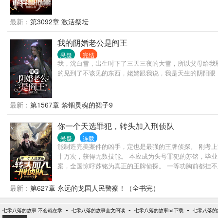
最新：
第3092章 激活祭坛
我的阴婚老公是阎王
悬疑
完结
我，沈白雪，出生时下了三天三夜的大雪，所以父母给我
的见到了不该见的东西，姥姥跟我说，我是天生的阴阳眼
最新：
第1567章 禁锢灵魂的裙子9
你一个天选罪犯，转头加入刑侦队
悬疑
连载
能制造完美案件的凶手，定也是最强的王牌侦探。 刚考
十万次，获得无数技能。 本应成为头号罪犯的苏铭，毕
案，全国惊呼苏铭为真正的王牌侦探。 一等功胸前都挂不
最新：
第627章 永远的龙国人民警察！（全书完）
-
-
-
七零八落的故事 不会就在学
七零八落的故事全文阅读
七零八落的故事txt下载
七零八落的