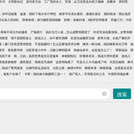
中河
大明新命记
混沌吞天诀
工厂里的女人
官场：从卫生院走向权力巅峰
花蝶杀
穿到荒
，你咋还破案
盗墓：我拆了格尔木疗养院
相亲节目表白被拒，逮捕女嘉宾
规则怪谈：我比诡异
转头加入刑侦队
惊悚游戏：身为庸医我很抱歉
惊悚：加爆好感，S级评价闭眼拿
穿越三代：大蛇
，咪很不高兴为你服务
尸鬼夜行
说好当万人迷，怎么成警局团宠了
外卖专送凶案现场，全警局都
局团宠
我不是阴阳道士
校花大人，你不要吃我啊
欢迎光临幽冥当铺
娇养大佬，从收尸兼职开
案！豪门弃崽是警局团宠
不是跑腿吗？怎么还要诡异求生啊
继承一家当铺，我的顾客来自万界
诡
疏导
黄泉图书馆
法医穿成小仵作，洁癖少卿闭眼亲
我修仙多年，会捉鬼怎么了！
弹幕追凶
障
找我下单
我，王妈，诡异世界提供五星服务
神都阴阳生
听懂兽语后，我成大理寺团宠
游戏入
用诡异换物资
濒死预言：我靠诅咒成神
这里明镜悬了
司直大人今天破戒了吗
兴安区秘闻
葬月
，我成了警局团宠
当侧写师走进凶宅
法医之眼：解密H序列
聊斋奇谭：聊斋新编
全国真实灵异
事，鬼客户全疯了
卡牌：我的抽卡能极限三选一！
炼尸圣人：开局复活长公主
中国民间诡故事
搜索