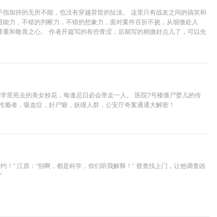
手指加持的无所不能，也没有穿越异世的扯淡。 这里只有战友之间的搞笑和
维能力，不错的判断力，不错的想象力，面对案件百折不挠，从细微处入
尊重和敬畏之心。 作者开篇写的有些青涩，后期写的稍微好点儿了，可以先
大学里死去的美女校花，每逢忌日必会带走一人。 医院7号楼僵尸婴儿的传
，性瘾者，吸血症，奸尸癖，妖瞳人群，公安厅奇案通通大解密！
！” 江原：“别啊，都是科学，你们听我解释！” 督查找上门，让他调查凶
”