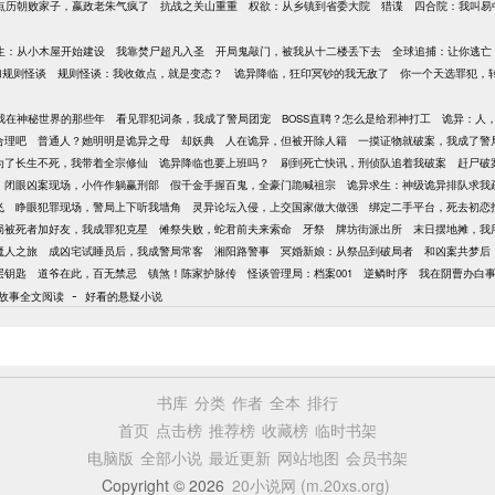
点历朝败家子，嬴政老朱气疯了
抗战之关山重重
权欲：从乡镇到省委大院
猎谍
四合院：我叫易
生：从小木屋开始建设
我靠焚尸超凡入圣
开局鬼敲门，被我从十二楼丢下去
全球追捕：让你逃亡
加规则怪谈
规则怪谈：我收敛点，就是变态？
诡异降临，狂印冥钞的我无敌了
你一个天选罪犯，
我在神秘世界的那些年
看见罪犯词条，我成了警局团宠
BOSS直聘？怎么是给邪神打工
诡异：人
合理吧
普通人？她明明是诡异之母
却妖典
人在诡异，但被开除人籍
一摸证物就破案，我成了警
为了长生不死，我带着全宗修仙
诡异降临也要上班吗？
刷到死亡快讯，刑侦队追着我破案
赶尸破
闭眼凶案现场，小仵作躺赢刑部
假千金手握百鬼，全豪门跪喊祖宗
诡异求生：神级诡异排队求我
飞
睁眼犯罪现场，警局上下听我墙角
灵异论坛入侵，上交国家做大做强
绑定二手平台，死去初恋
局被死者加好友，我成罪犯克星
傩祭失败，蛇君前夫来索命
牙祭
牌坊街派出所
末日摆地摊，我
魔人之旅
成凶宅试睡员后，我成警局常客
湘阳路警事
冥婚新娘：从祭品到破局者
和凶案共梦后
层钥匙
道爷在此，百无禁忌
镇煞！陈家护脉传
怪谈管理局：档案001
逆鳞时序
我在阴曹办白
-
故事全文阅读
好看的悬疑小说
书库
分类
作者
全本
排行
首页
点击榜
推荐榜
收藏榜
临时书架
电脑版
全部小说
最近更新
网站地图
会员书架
Copyright © 2026
20小说网 (m.20xs.org)