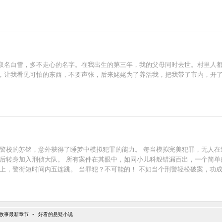
取名白雪，多不走心的名字。在我出生的第三年，我的父母同时去世。村里人
，让我看见可怕的东西，不要声张，后来姥姥为了养活我，把我带了市内，开
上警校的苏铭，意外获得了睡梦中模拟犯罪的能力。 每当模拟完美犯罪，无人在
业后转身加入刑侦大队。 所有案件在其眼中，如同小儿科般错漏百出，一个简单
上，警衔短时间内五连跳。 当罪犯？不可能的！ 不如当个刑警轻松破案，功
-
故事最新章节
好看的悬疑小说