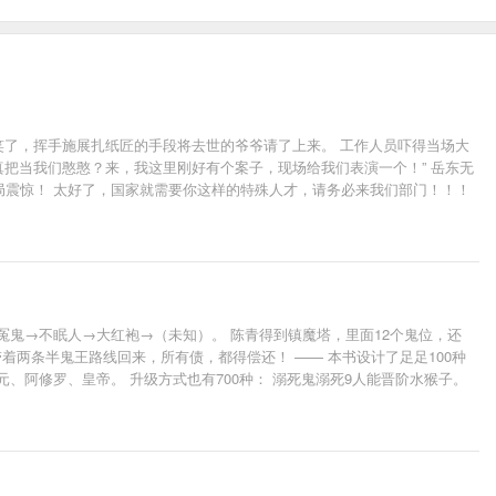
气笑了，挥手施展扎纸匠的手段将去世的爷爷请了上来。 工作人员吓得当场大
“真把当我们憨憨？来，我这里刚好有个案子，现场给我们表演一个！” 岳东无
局震惊！ 太好了，国家就需要你这样的特殊人才，请务必来我们部门！！！
冤鬼→不眠人→大红袍→（未知）。 陈青得到镇魔塔，里面12个鬼位，还
着两条半鬼王路线回来，所有债，都得偿还！ —— 本书设计了足足100种
、阿修罗、皇帝。 升级方式也有700种： 溺死鬼溺死9人能晋阶水猴子。
脸合情合理；绝无莫名其妙机缘；更无反派无脑骑脸；感情不会拖拖拉拉；打