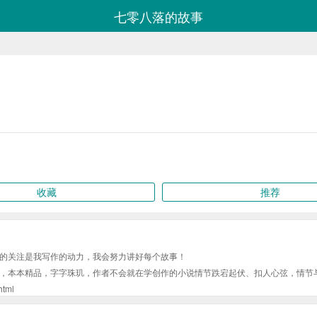
七零八落的故事
收藏
推荐
的关注是我写作的动力，我会努力讲好每个故事！
，本本精品，字字珠玑，作者不会就在学创作的小说情节跌宕起伏、扣人心弦，情节
tml