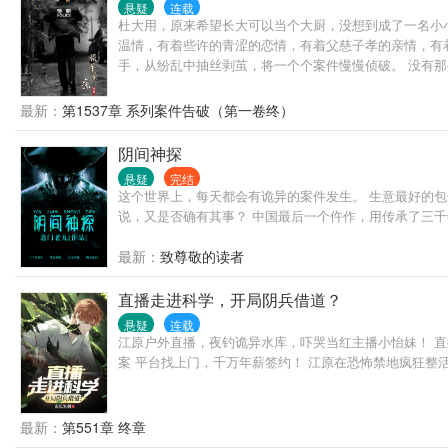
悬疑
连载
杜大用，原来希望长大可以当个大厨，没想到成了一名小
温情，有着些许的青涩的恋情，有着父慈子孝的亲情，有
手，从纷乱中抽丝剥茧，将一个个案件慢慢侦破。 没有
看评论再看书，如果还不满意，那也是我的错。
最新：
第1537章 系列案件告破（第一卷终）
阴间神探
悬疑
完结
这个世界上，每天都会有诡异的案件发生。 生意最好的包
说，又是否确有其事？ 中国最后一个仵作，用传承了三
最新：
致尊敬的读者
直播走进科学，开局阴兵借道？
悬疑
连载
江原户外直播，夜钓诡异水库，吓哭当红主播小怡妹！ 直
案 平台找上门，千万年薪签约！ 江原在恐怖禁地疯狂整活
最新：
第551章 终章