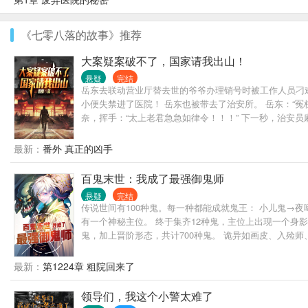
《七零八落的故事》推荐
大案疑案破不了，国家请我出山！
悬疑
完结
岳东去联动营业厅替去世的爷爷办理销号时被工作人员刁难
小便失禁进了医院！ 岳东也被带去了治安所。 岳东：“冤
奈，挥手：“太上老君急急如律令！！！” 下一秒，治安
最新：
番外 真正的凶手
百鬼末世：我成了最强御鬼师
悬疑
完结
传说世间有100种鬼。每一种都能成就鬼王： 小儿鬼→
有一个神秘主位。 终于集齐12种鬼，主位上出现一个身
鬼，加上晋阶形态，共计700种鬼。 诡异如画皮、入殓师
武夫得到皇帝册封，就能晋阶武状元。 绣花姑娘缝制好
架永远不超一章；如果这些是你想看到的，请放心食用）
最新：
第1224章 粗院回来了
领导们，我这个小警太难了