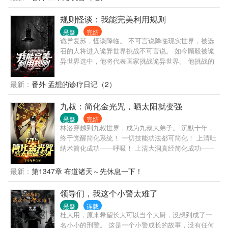
于活下来，他却发现，这一切跟他想的大不一样……
诡舍，原来并不是诅咒，而是……
规则怪谈：我能完美利用规则
悬疑
完结
诡异复苏，怪谈降临。 不可言说降临现实世界，被选
召的人将进入诡异世界挑战不可言说。 如今顾毅被诡
异世界选中，他将代表国家挑战诡异世界。 他挑战的
第一个世界，就是死亡率百分之九十九的崇山医院！
1、每天早中晚按时吃药。 2、请随时保持病房整洁。
最新：
番外 孟想的诊疗日记（2）
3、戴鸟嘴面具的人是医生或护士，请谨遵医嘱。 4、
如果看见走廊天花板滴血，请不要惊慌，这是正常情
九叔：简化金光咒，晒太阳就变强
况。 5、如果看见任何设备损坏，请立刻联系戴大象面
悬疑
完结
具的人进行修理。 6、特护病房里始终有两个人，请牢
林洛穿越到九叔世界，成为九叔大弟子。 沉默十年，
记这点。 背面血字： “不要吃他们给出的任何药品，
终于觉醒简化系统！ 一切技能功法都可简化！ 上清吐
他们是一群魔鬼，他们会将你引入深渊。”
纳术简化成功——呼吸！ 上清大洞真经简化成功——
大口呼吸！ 上清闪电奔雷拳简化成功——摩擦起电！
犹如天书的修炼真诀在林洛面前变得纯粹，简单！ 九
最新：
第1347章 布道诸天～先休息一下！
叔：看见那个小天师了吗？我徒弟！ 四目：一休，让
你徒弟给我师侄当丫鬟，你不亏！ 千鹤：什么！我又
领导们，我这个小警太难了
要打巅峰赛！还好，这次我有通天代！阿洛救我！ 半
悬疑
连载
碗清水照乾坤，一张灵符命鬼神。 脚踏阴阳八卦步，
杜大用，原来希望长大可以当个大厨，没想到成了一
手执木剑斩妖魂。 挥泪洒酒英灵地，道气长存天地
名小小的刑警。 这是一个小警成长的故事，没有任何