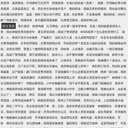
就变强
诡异降临：开局拥有万亿冥币
惊悚游戏：女鬼们的软饭？真香！
破案：开局融合警犬嗅
秘。
觉基因
北派盗墓笔记
惊，我在求生游戏做关系户
规则怪谈：我能完美利用规则
我在娱乐圈当
风水顾问的那些年
盗墓：我拆了格尔木疗养院
老弟，你是警察，不是暴徒啊
规则怪谈：SSS天
赋？我换着玩
惊悚游戏：身为庸医我很抱歉
化身禁忌墓地，成就邪神山岭
最近更新
青灯鬼语
殓骨鸣规
红月降临：从红雾一路杀穿神域
见诡！我的破案搭档非人
类
我在神秘世界的那些年
看见罪犯词条，我成了警局团宠
BOSS直聘？怎么是给邪神打工
诡
异：人，咪很不高兴为你服务
尸鬼夜行
说好当万人迷，怎么成警局团宠了
外卖专送凶案现场，
全警局都蹲我
共享犯罪视角，全警局捞我出狱
刑侦悬赏榜？是赏金小姐的业绩表
我的植物会缉
凶，这很合理吧
普通人？她明明是诡异之母
却妖典
人在诡异，但被开除人籍
一摸证物就破
案，我成了警局团宠
我不是阴阳道士
校花大人，你不要吃我啊
欢迎光临幽冥当铺
娇养大佬，
从收尸兼职开始
末世大佬在惊悚游戏杀疯了
公路求生：我靠板车苟成神
怪物横行？滚远点，别
阻止我发财
为了长生不死，我带着全宗修仙
诡异降临也要上班吗？
刷到死亡快讯，刑侦队追着
我破案
赶尸破案！豪门弃崽是警局团宠
不是跑腿吗？怎么还要诡异求生啊
继承一家当铺，我的
顾客来自万界
诡戏直播间
共感罪犯后，全警局捞我上岸
我在废土竞技场专业收尸
精神病？但
在无限游戏封神了
闭眼凶案现场，小仵作躺赢刑部
假千金手握百鬼，全豪门跪喊祖宗
诡异求
生：神级诡异排队求我疏导
黄泉图书馆
法医穿成小仵作，洁癖少卿闭眼亲
我修仙多年，会捉鬼
怎么了！
弹幕追凶
障目
四相道
我出马看事那些年
末世送快递，我靠小电驴成首富
拍到犯
罪现场，全警局追凶被带飞
睁眼犯罪现场，警局上下听我墙角
灵异论坛入侵，上交国家做大做
强
绑定二手平台，死去初恋找我下单
我，王妈，诡异世界提供五星服务
神都阴阳生
听懂兽语
后，我成大理寺团宠
游戏入侵：开局自带挂怎么玩
清冷美人养恶龙破案，成全局团宠
开局被投
毒？抱歉嫡长女她是法医
开局被死者加好友，我成罪犯克星
傩祭失败，蛇君前夫来索命
牙
祭
牌坊街派出所
末日摆地摊，我用诡异换物资
濒死预言：我靠诅咒成神
这里明镜悬了
司直