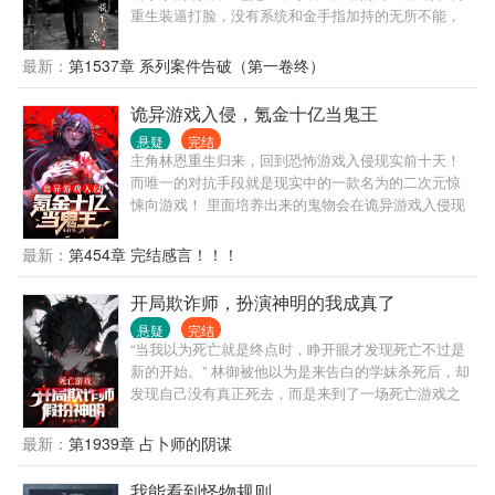
人。 红绳糯米今犹在，不见当年林道人！ 万界祖师九
重生装逼打脸，没有系统和金手指加持的无所不能，
叔又添新弟子——林洛！ —iii—
也没有穿越异世的扯淡。 这里只有战友之间的搞笑和
温情，有着些许的青涩的恋情，有着父慈子孝的亲
最新：
第1537章 系列案件告破（第一卷终）
情，有着调皮的领导，无厘头的同事。 小警杜大用有
着不错的观察力，不错的逻辑思维能力，不错的判断
诡异游戏入侵，氪金十亿当鬼王
力，不错的想象力，面对案件百折不挠，从细微处入
悬疑
完结
手，从纷乱中抽丝剥茧，将一个个案件慢慢侦破。 没
主角林恩重生归来，回到恐怖游戏入侵现实前十天！
有那些所谓的玄乎和悬乎，从头到尾的又臭又长，只
而唯一的对抗手段就是现实中的一款名为的二次元惊
有一颗真正对刑警这个职业的尊重和敬畏之心。 作者
悚向游戏！ 里面培养出来的鬼物会在诡异游戏入侵现
开篇写的有些青涩，后期写的稍微好点儿了，可以先
实时，出现在林恩身边，并且保护林恩！ 于是林恩在
看评论再看书，如果还不满意，那也是我的错。
诡异入侵之前，开始疯狂抽卡氪金养鬼物，什么红嫁
最新：
第454章 完结感言！！！
衣啊，雪女啊，哥特萝莉啊，小恶魔之类的鬼物全都
养起来！ 十天之后，诡异入侵现实！ 所有人都懵逼
开局欺诈师，扮演神明的我成真了
了！ “原来这个往游戏里充值十个亿的大冤种竟然是大
悬疑
完结
佬！” “我之前还嘲笑他，现在大冤种竟然是我自己！”
“当我以为死亡就是终点时，睁开眼才发现死亡不过是
“大佬还缺腿部挂件吗？” 就连入侵现实的鬼物见到林
新的开始。” 林御被他以为是来告白的学妹杀死后，却
恩都是头皮发麻，凭什么这家伙身边站着这么多s级女
发现自己没有真正死去，而是来到了一场死亡游戏之
鬼啊！ 而林恩只是微微一笑:“你有什么冤屈吗，我来
中！ 只有赢家，才能获得“重活一次”的机会。 幸好，
替你申冤了。”
林御觉醒了“唯一职业·欺诈师”—— 看着其他茫然的玩
最新：
第1939章 占卜师的阴谋
家，林御为了胜利，选择在游戏中假扮神明！ “欢迎来
到我的游戏——羔羊们！” 而在接踵而至、一场又一场
我能看到怪物规则