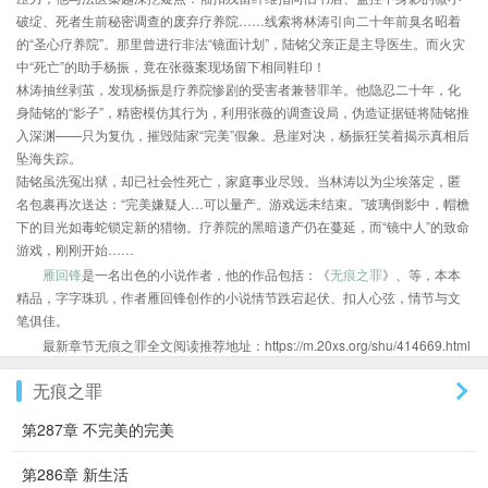
破绽、死者生前秘密调查的废弃疗养院……线索将林涛引向二十年前臭名昭着
的“圣心疗养院”。那里曾进行非法“镜面计划”，陆铭父亲正是主导医生。而火灾
中“死亡”的助手杨振，竟在张薇案现场留下相同鞋印！
林涛抽丝剥茧，发现杨振是疗养院惨剧的受害者兼替罪羊。他隐忍二十年，化
身陆铭的“影子”，精密模仿其行为，利用张薇的调查设局，伪造证据链将陆铭推
入深渊——只为复仇，摧毁陆家“完美”假象。悬崖对决，杨振狂笑着揭示真相后
坠海失踪。
陆铭虽洗冤出狱，却已社会性死亡，家庭事业尽毁。当林涛以为尘埃落定，匿
名包裹再次送达：“完美嫌疑人…可以量产。游戏远未结束。”玻璃倒影中，帽檐
下的目光如毒蛇锁定新的猎物。疗养院的黑暗遗产仍在蔓延，而“镜中人”的致命
游戏，刚刚开始……
雁回锋
是一名出色的小说作者，他的作品包括：《
无痕之罪
》、等，本本
精品，字字珠玑，作者雁回锋创作的小说情节跌宕起伏、扣人心弦，情节与文
笔俱佳。
最新章节无痕之罪全文阅读推荐地址：https://m.20xs.org/shu/414669.html
无痕之罪
第287章 不完美的完美
第286章 新生活