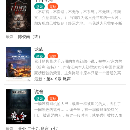
悬疑
完结
（不后宫，不套路，不无敌，不系统，不无脑，不爽
文，介意者慎入。） 当我以为这只是寻常的一天时，
却发现自己被捉到了终焉之地。 当我以为只需要不断
的参加死亡游戏就可以逃脱时，却发现众人开始觉醒
超自然之力。 当我以为这里是「造神之地」时，一切
最新：
陈俊南（终）
却又奔着湮灭走去。
龙族
悬疑
完结
累计销售量达千万册的青春幻想小说，被誉为“东方的
《哈利·波特》”，作者江南本人获得2013年中国作家富
豪榜榜首的荣誉。主角路明非原本只是一个普通的高
中生，在申请留学的时候收到了来自屠龙学院——卡
最新：
第419章 尾声
塞尔学院的来信，从此开启了他不平凡的人生，在伙
伴陈墨瞳、楚子航、恺撒等人的帮助下，属于龙族的
诡舍
神秘世界逐渐在他们面前展开，路明非神秘莫测的身
悬疑
完结
世也慢慢浮出水面。
一辆没有司机的大巴，载着一群被诅咒的人，去往了
一间黑色的诡舍…… 诡舍里，有一扇被鲜血染红的
门。 被诅咒的人，每过一段时间，就要强行被拉入血
门之后的可怕世界完成恐怖事件…… 当宁秋水在诡舍
之中经历了一个又一个恐怖猎奇的故事，九死一生终
最新：
番外 二十九 良言（七）