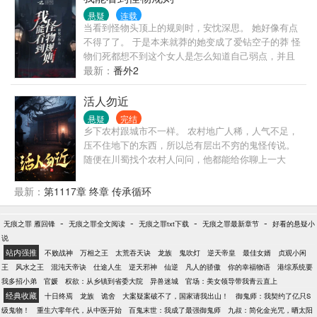
的死亡游戏中…… 林御也最终依靠着，成为了真正的
悬疑
连载
神明！
当看到怪物头顶上的规则时，安忱深思。 她好像有点
不得了了。 于是本来就莽的她变成了爱钻空子的莽 怪
物们死都想不到这个女人是怎么知道自己弱点，并且
无伤通关的。 ———— 在怪物纵横的规则领域里，安
最新：
番外2
忱不懂怎么通过规则找到规则领域的生成点，她只知
道这些怪物肯定知道些什么。 于是，在怪物们都享受
活人勿近
人类对自己的恐惧时，看见了一名挥着大刀的女孩站
悬疑
完结
在自己面前。 “知道些什么，都吐出来。” 怪物：“……”
乡下农村跟城市不一样。 农村地广人稀，人气不足，
你好像很狂啊。 正要给她一个教训时，安忱甚至都没
压不住地下的东西，所以总有层出不穷的鬼怪传说。
有动刀就让它差点死掉。 “再不说我弄死你。”
随便在川蜀找个农村人问问，他都能给你聊上一大
堆，关于以往年代，山间地头发生过的灵异往事。 有
些奇异经历的人会信以为真。 受过高等教育的人，在
最新：
第1117章 终章 传承循环
听完总是不免扣一个迷信的帽子。 过往的一切也无法
再深究，因为真相早隐没在岁月之中了。 在如今这个
-
-
-
-
无痕之罪 雁回锋
无痕之罪全文阅读
无痕之罪txt下载
无痕之罪最新章节
好看的悬疑小
时代，再去探究没了意义，更没有必要。 于我而言，
说
华夏的玄学文化，在我整个人生当中，都留下了沉重
站内强推
不败战神
万相之王
太荒吞天诀
龙族
鬼吹灯
逆天帝皇
最佳女婿
贞观小闲
的一笔。 偏远山村的邪神恶鬼，尸变的死人，原始森
王
风水之王
混沌天帝诀
仕途人生
逆天邪神
仙逆
凡人的骄傲
你的幸福物语
港综系统要
林中的精怪，清代地主古墓…… 身处那段峥嵘岁月，
我多招小弟
官媛
权欲：从乡镇到省委大院
异兽迷城
官场：美女领导带我青云直上
我将会把过往经历过的事情，用文学戏剧的形式来装
经典收藏
十日终焉
龙族
诡舍
大案疑案破不了，国家请我出山！
御鬼师：我契约了亿只S
饰一番，全部写下来。 以一个经历者的角度，以我所
级鬼物！
重生六零年代，从中医开始
百鬼末世：我成了最强御鬼师
九叔：简化金光咒，晒太阳
知道的真相，给诸位仔细解释一下灵异世界的那层神