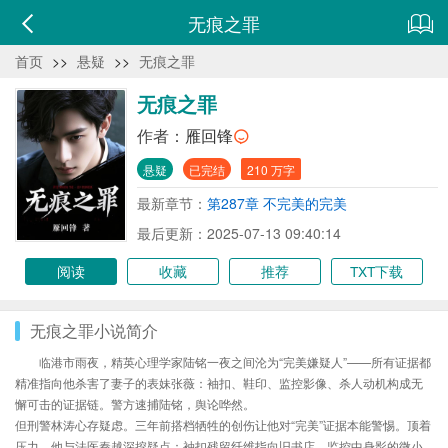
无痕之罪
首页
>>
悬疑
>>
无痕之罪
无痕之罪
作者：
雁回锋
悬疑
已完结
210 万字
最新章节：
第287章 不完美的完美
最后更新：2025-07-13 09:40:14
阅读
收藏
推荐
TXT下载
无痕之罪小说简介
临港市雨夜，精英心理学家陆铭一夜之间沦为“完美嫌疑人”——所有证据都
精准指向他杀害了妻子的表妹张薇：袖扣、鞋印、监控影像、杀人动机构成无
懈可击的证据链。警方速捕陆铭，舆论哗然。
但刑警林涛心存疑虑。三年前搭档牺牲的创伤让他对“完美”证据本能警惕。顶着
压力，他与法医秦越深挖疑点：袖扣残留纤维指向旧书店、监控中身影的微小