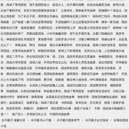
案，我成了警局团宠
我不是阴阳道士
校花大人，你不要吃我啊
欢迎光临幽冥当铺
娇养大佬，
从收尸兼职开始
末世大佬在惊悚游戏杀疯了
公路求生：我靠板车苟成神
怪物横行？滚远点，别
阻止我发财
为了长生不死，我带着全宗修仙
诡异降临也要上班吗？
刷到死亡快讯，刑侦队追着
我破案
赶尸破案！豪门弃崽是警局团宠
不是跑腿吗？怎么还要诡异求生啊
继承一家当铺，我的
顾客来自万界
诡戏直播间
共感罪犯后，全警局捞我上岸
我在废土竞技场专业收尸
精神病？但
在无限游戏封神了
闭眼凶案现场，小仵作躺赢刑部
假千金手握百鬼，全豪门跪喊祖宗
诡异求
生：神级诡异排队求我疏导
黄泉图书馆
法医穿成小仵作，洁癖少卿闭眼亲
我修仙多年，会捉鬼
怎么了！
弹幕追凶
障目
四相道
我出马看事那些年
末世送快递，我靠小电驴成首富
拍到犯
罪现场，全警局追凶被带飞
睁眼犯罪现场，警局上下听我墙角
灵异论坛入侵，上交国家做大做
强
绑定二手平台，死去初恋找我下单
我，王妈，诡异世界提供五星服务
神都阴阳生
听懂兽语
后，我成大理寺团宠
游戏入侵：开局自带挂怎么玩
清冷美人养恶龙破案，成全局团宠
开局被投
毒？抱歉嫡长女她是法医
开局被死者加好友，我成罪犯克星
傩祭失败，蛇君前夫来索命
牙
祭
牌坊街派出所
末日摆地摊，我用诡异换物资
濒死预言：我靠诅咒成神
这里明镜悬了
司直
大人今天破戒了吗
兴安区秘闻
葬月棺
惊眠斋
概念神入侵游戏，NPC艰难逃命
闭眼犯罪现
场，全警局蹲我床头
从高铁上开始的猎魔人之旅
成凶宅试睡员后，我成警局常客
湘阳路警
事
冥婚新娘：从祭品到破局者
和凶案共梦后，我成了警局团宠
当侧写师走进凶宅
法医之眼：
解密H序列
聊斋奇谭：聊斋新编
全国真实灵异恐怖故事
倒影世界：我靠恐惧解锁反规则
诡影
契约：血战诡域王
诡雾罗盘：我成了渡厄者
18层钥匙
道爷在此，百无禁忌
镇煞！陈家护脉
传
怪谈管理局：档案001
逆鳞时序
我在阴曹办白事，鬼客户全疯了
卡牌：我的抽卡能极限三
选一！
炼尸圣人：开局复活长公主
中国民间诡故事
-
-
-
-
水不暖月 谁解沉舟
水不暖月txt下载
水不暖月最新章节
水不暖月全文阅读
好看的悬疑
小说