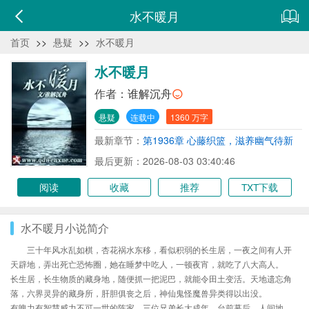
水不暖月
首页
>>
悬疑
>>
水不暖月
水不暖月
作者：
谁解沉舟
悬疑
连载中
1360 万字
最新章节：
第1936章 心藤织篮，滋养幽气待新
生
最后更新：2026-08-03 03:40:46
阅读
收藏
推荐
TXT下载
水不暖月小说简介
三十年风水乱如棋，杏花祸水东移，看似积弱的长生居，一夜之间有人开
天辟地，弄出死亡恐怖圈，她在睡梦中吃人，一顿夜宵，就吃了八大高人。
长生居，长生物质的藏身地，随便抓一把泥巴，就能令田土变活。天地遗忘角
落，六界灵异的藏身所，肝胆俱丧之后，神仙鬼怪魔兽异类得以出没。
有魄力有智慧威力不可一世的陈家，三位兄弟长大成年，台前幕后，人间地