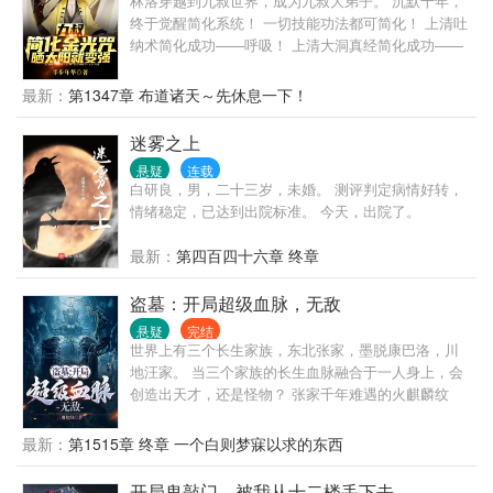
林洛穿越到九叔世界，成为九叔大弟子。 沉默十年，
终于觉醒简化系统！ 一切技能功法都可简化！ 上清吐
纳术简化成功——呼吸！ 上清大洞真经简化成功——
大口呼吸！ 上清闪电奔雷拳简化成功——摩擦起电！
犹如天书的修炼真诀在林洛面前变得纯粹，简单！ 九
最新：
第1347章 布道诸天～先休息一下！
叔：看见那个小天师了吗？我徒弟！ 四目：一休，让
你徒弟给我师侄当丫鬟，你不亏！ 千鹤：什么！我又
迷雾之上
要打巅峰赛！还好，这次我有通天代！阿洛救我！ 半
悬疑
连载
碗清水照乾坤，一张灵符命鬼神。 脚踏阴阳八卦步，
白研良，男，二十三岁，未婚。 测评判定病情好转，
手执木剑斩妖魂。 挥泪洒酒英灵地，道气长存天地
情绪稳定，已达到出院标准。 今天，出院了。
人。 红绳糯米今犹在，不见当年林道人！ 万界祖师九
叔又添新弟子——林洛！ —iii—
最新：
第四百四十六章 终章
盗墓：开局超级血脉，无敌
悬疑
完结
世界上有三个长生家族，东北张家，墨脱康巴洛，川
地汪家。 当三个家族的长生血脉融合于一人身上，会
创造出天才，还是怪物？ 张家千年难遇的火麒麟纹
身，究竟藏着什么样的秘密？ 张起灵：我本名张小
官，白则是我哥！ 张启山：白则的高度我永远达不
最新：
第1515章 终章 一个白则梦寐以求的东西
到！ 张日山：佛爷确实打不过白则！ 九门：我们愿为
白则俯首！ 当张家开始没落，陷入内乱，九门之间明
开局鬼敲门，被我从十二楼丢下去