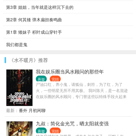
第3章 姐姐，当年就是这样沉下去的
第2章 何其矮 弹木扁担奏鸣曲
第1章 矮妹子 积叶成山穿针手
我们都是鬼
《水不暖月》推荐
我在娱乐圈当风水顾问的那些年
悬疑
完结
尸油口红，养小鬼，请狐仙，刺符，为了红，为了
火，一些明星无所不用其极。 我叫陈天，是一名混迹
在娱乐圈的风水顾问，专门替这些以特殊手段火起来
的明星处理善后事宜。
最新：
番外 月初闲聊
九叔：简化金光咒，晒太阳就变强
悬疑
完结