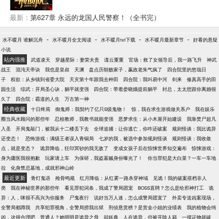
便可获得在犯罪中所使用的各种技能。 模拟完美犯罪
十万次，获得无数技能。 本应成为头号罪犯的苏铭，
最新：
第627章 永远的龙国人民警察！（全书完）
毕业后转身加入刑侦大队。 所有案件在其眼中，如同
小儿科般错漏百出，一个简单的细节漏洞都能直指罪
-
-
-
-
水不暖月 谁解沉舟
水不暖月全文阅读
水不暖月txt下载
水不暖月最新章节
好看的悬疑
犯！ 随着接连破获众人眼中的完美犯罪和多年悬案，
小说
全国惊呼苏铭为真正的王牌侦探。 一等功胸前都挂不
站内强推
武道凌天
穿越星际：妻荣夫贵
谍云重重
官场：救了女领导后，我一路飞升
神武
上，警衔短时间内五连跳。 当罪犯？不可能的！ 不如
战王
混沌天帝诀
我也是皇叔
天渊
盘点历朝败家子，嬴政老朱气疯了
四合院里的悠哉日
当个刑警轻松破案，功成名就！！！
子
权欲：从乡镇到省委大院
天灾第十年跟我去种田
四合院：我叫易中河
剑来
修真高手的田
园生活
综武：开局圣心诀，躺平就变强
四合院：带着娄晓娥提前躺平
封总，太太想跟你离婚很
久了
四合院：霸道的人生
万古第一神
经典收藏
十日终焉
御鬼师：我契约了亿只S级鬼物！
惊，我在求生游戏做关系户
我在娱乐
圈当风水顾问的那些年
忍校教师，我教书就能变强
恶梦求生：从小木屋开始建设
我靠焚尸超凡
入圣
开局鬼敲门，被我从十二楼丢下去
全球追捕：让你逃亡，你咋还破案
规则怪谈：我比诡异
还变态！
恐怖游戏：满级王者误入青铜局
七岁的我，被选中参加规则怪谈
规则怪谈：我收敛
点，就是变态？
诡异降临，狂印冥钞的我无敌了
变成女孩子后在惊悚世界知交遍布
惊悚游戏：
身为庸医我很抱歉
玩家请上车
为保研，我盗墓贼身份曝光了！
你当罪犯是大白菜？一车一车地
拉
化身禁忌墓地，成就邪神山岭
最近更新
青灯鬼语
殓骨鸣规
红月降临：从红雾一路杀穿神域
见诡！我的破案搭档非人
类
我在神秘世界的那些年
看见罪犯词条，我成了警局团宠
BOSS直聘？怎么是给邪神打工
诡
异：人，咪很不高兴为你服务
尸鬼夜行
说好当万人迷，怎么成警局团宠了
外卖专送凶案现场，
全警局都蹲我
共享犯罪视角，全警局捞我出狱
刑侦悬赏榜？是赏金小姐的业绩表
我的植物会缉
凶，这很合理吧
普通人？她明明是诡异之母
却妖典
人在诡异，但被开除人籍
一摸证物就破