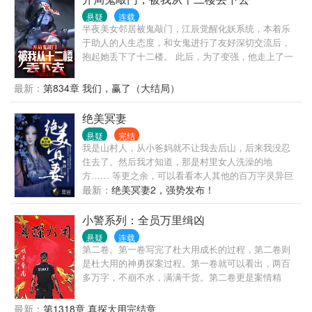
争暗斗，白则带着张起灵强势归来……
悬疑
连载
半夜美女邻居被鬼敲门，江辰觉醒化妖系统，本着乐
于助人的人生态度，和女鬼进行了友好深切交流后，
抱起她丢下了十二楼。 此后，为了变强，他走上了一
条不归路。 化身知名庸医，救治病死鬼。 投身教学事
业，教育学生鬼。 …… 当恐怖禁墟降临，一尊尊阴神
最新：
第834章 我们，赢了（大结局）
屹立，世界陷入无边的黑暗 身化大妖的江辰，背负血
色苍穹走出，镇压一切！
绝美冥妻
悬疑
完结
我是山村人，从小爸妈就不让我去后山，后来我没忍
住去了。然后我才知道，那是村里女人洗澡的地
方…… 等更之余，可以看看本人其他的百万字灵异巨
著：《漂流教室》《奉邪之命》
最新：
绝美冥妻2，强势发布！
小警系列：全员万里缉凶
悬疑
连载
第二卷。第一卷写完了杜大用成长的过程，第二卷则
是杜大用的神勇探案过程。第一卷就可以看出，两百
多万字，不崩不水，满满干货。第二卷更是案情精
彩，质量一定超过第一卷。
最新：
第1318章 真探大用完结章