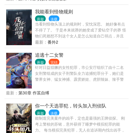
我能看到怪物规则
悬疑
连载
当看到怪物头顶上的规则时，安忱深思。 她好像有点
不得了了。 于是本来就莽的她变成了爱钻空子的莽 怪
物们死都想不到这个女人是怎么知道自己弱点，并且
无伤通关的。 ———— 在怪物纵横的规则领域里，安
最新：
番外2
忱不懂怎么通过规则找到规则领域的生成点，她只知
道这些怪物肯定知道些什么。 于是，在怪物们都享受
追逃十二女警
人类对自己的恐惧时，看见了一名挥着大刀的女孩站
悬疑
完结
在自己面前。 “知道些什么，都吐出来。” 怪物：“……”
针对日益猖獗的女性犯罪，市公安厅组织了由十二名
你好像很狂啊。 正要给她一个教训时，安忱甚至都没
女刑警组成的女子刑警队全力追捕犯罪分子，她们是
有动刀就让它差点死掉。 “再不说我弄死你。”
警界女神、猛女神捕、霹雳娇娃、虎胆辣妹、辣手警
花、暴力师姐、公安女侠、铁腕女警、追逃御姐、巾
帼战警、金盾女王、鹰眼玫瑰！ ”前排预警:全书十二
最新：
第30章 作茧自缚
女主，无男主，对手戏也无男人” ”大型女性犯罪侦破
题材，2024版红蜘蛛、红罂粟、红问号、红蝎子……”
你一个天选罪犯，转头加入刑侦队
”最懂女逃犯的，还得是女警察”
悬疑
连载
能制造完美案件的凶手，定也是最强的王牌侦探。 刚
考上警校的苏铭，意外获得了睡梦中模拟犯罪的能
力。 每当模拟完美犯罪，无人在追诉期内找出凶手，