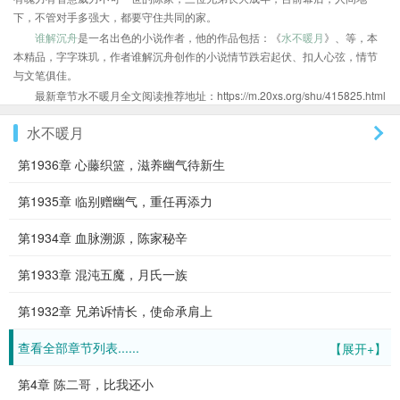
下，不管对手多强大，都要守住共同的家。
谁解沉舟
是一名出色的小说作者，他的作品包括：《
水不暖月
》、等，本
本精品，字字珠玑，作者谁解沉舟创作的小说情节跌宕起伏、扣人心弦，情节
与文笔俱佳。
最新章节水不暖月全文阅读推荐地址：https://m.20xs.org/shu/415825.html
水不暖月
第1936章 心藤织篮，滋养幽气待新生
第1935章 临别赠幽气，重任再添力
第1934章 血脉溯源，陈家秘辛
第1933章 混沌五魔，月氏一族
第1932章 兄弟诉情长，使命承肩上
查看全部章节列表......
【展开+】
第4章 陈二哥，比我还小