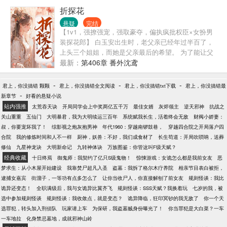
为了养活我，把我带了市内，开了一家纸扎铺……
折探花
悬疑
完结
【1v1，强撩强宠，强取豪夺，偏执疯批权臣×女扮男
装探花郎】 白玉安出生时，老父亲已经年过半百了，
上头三个姐姐，而她是父亲最后的希望。 为了能让父
亲没有遗憾，母亲将她从小当作了男子，成了家里的
最新：
第406章 番外沈鸢
独苗苗。 高中探花那年，白玉安站在登高楼上，凭栏
了望着京城烟云，已做好将一生都献于朝廷。 而隔江
-
-
-
君上，你没搞错 颗颗
君上，你没搞错全文阅读
君上，你没搞错txt下载
君上，你没搞错最
立于窗前对望的年轻权臣沈珏，却早已蛰伏在了暗
-
新章节
好看的悬疑小说
处，隐秘的窥探着那清正风雅下的媚色。 他要折了她
站内强推
太荒吞天诀
开局同学会上中奖两亿五千万
最佳女婿
灰烬领主
逆天邪神
抗战之
的傲骨，要让那白衣雅正的探花郎，心甘情愿的承
关山重重
五仙门
大明暴君，我为大明续运三百年
系统赋我长生，活着终会无敌
财阀小娇妻：
欢。 即便是不心甘情愿，他也有耐心一寸寸击溃她的
叔，你要宠坏我了！
综影视之炮灰抱男神
年代1960：穿越南锣鼓巷，
穿越四合院之开局落户四
防线，让她不得不成为他的掌中笼雀，承受他的肆意
合院
我的修炼时间和人不一样
厨神，妖兽：不好，我们成食材了
长生苟道：开局吹唢呐，送葬
宠爱。
修仙
九星神龙诀
大明新命记
九转神体诀
万族图鉴：你管这叫F级天赋？
经典收藏
十日终焉
御鬼师：我契约了亿只S级鬼物！
惊悚游戏：女诡怎么都是我前女友
恶
梦求生：从小木屋开始建设
我靠焚尸超凡入圣
盗墓：我拆了格尔木疗养院
相亲节目表白被拒，
逮捕女嘉宾
街溜子，一等功有点多怎么了
让你当收尸人，你直接解刨了前女友
规则怪谈：我比
诡异还变态！
全职满级后，我与女诡异比翼齐飞
规则怪谈：SSS天赋？我换着玩
七岁的我，被
选中参加规则怪谈
规则怪谈：我收敛点，就是变态？
诡异降临，狂印冥钞的我无敌了
你一个天
选罪犯，转头加入刑侦队
玩家请上车
为保研，我盗墓贼身份曝光了！
你当罪犯是大白菜？一车
一车地拉
化身禁忌墓地，成就邪神山岭