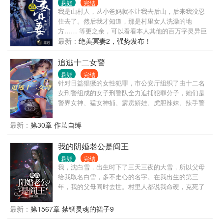
悬疑
完结
我是山村人，从小爸妈就不让我去后山，后来我没忍
住去了。然后我才知道，那是村里女人洗澡的地
方…… 等更之余，可以看看本人其他的百万字灵异巨
著：《漂流教室》《奉邪之命》
最新：
绝美冥妻2，强势发布！
追逃十二女警
悬疑
完结
针对日益猖獗的女性犯罪，市公安厅组织了由十二名
女刑警组成的女子刑警队全力追捕犯罪分子，她们是
警界女神、猛女神捕、霹雳娇娃、虎胆辣妹、辣手警
花、暴力师姐、公安女侠、铁腕女警、追逃御姐、巾
帼战警、金盾女王、鹰眼玫瑰！ ”前排预警:全书十二
最新：
第30章 作茧自缚
女主，无男主，对手戏也无男人” ”大型女性犯罪侦破
题材，2024版红蜘蛛、红罂粟、红问号、红蝎子……”
我的阴婚老公是阎王
”最懂女逃犯的，还得是女警察”
悬疑
完结
我，沈白雪，出生时下了三天三夜的大雪，所以父母
给我取名白雪，多不走心的名字。在我出生的第三
年，我的父母同时去世。村里人都说我命硬，克死了
自己的父母，从此我和姥姥相依为命，三岁时，我意
外的见到了不该见的东西，姥姥跟我说，我是天生的
最新：
第1567章 禁锢灵魂的裙子9
阴阳眼，让我看见可怕的东西，不要声张，后来姥姥