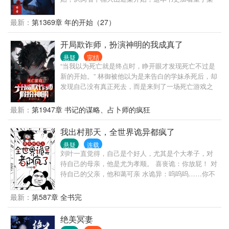
的威亚？” “手搓掌心雷，身上绑根电线，你告诉我们
件本质，会从更多纬度去剖析案件，也会更多在侦查
是触电？” “道长别装了，你就是借着直播算命，施展
学，勘查学，法医学，心理学上进行艺术加工，期盼
最新：
第1369章 年的开始（27）
仙法！”
老粉丝和新读者一起再次见证大用破案！会有五个不
同类型的案件，每个故事都不会很拖沓，尽量会在四
开局欺诈师，扮演神明的我成真了
十万字左右写明白一个案件。
悬疑
完结
“当我以为死亡就是终点时，睁开眼才发现死亡不过是
新的开始。” 林御被他以为是来告白的学妹杀死后，却
发现自己没有真正死去，而是来到了一场死亡游戏之
中！ 只有赢家，才能获得“重活一次”的机会。 幸好，
林御觉醒了“唯一职业·欺诈师”—— 看着其他茫然的玩
最新：
第1947章 书记的谋略、占卜师的疯狂
家，林御为了胜利，选择在游戏中假扮神明！ “欢迎来
到我的游戏——羔羊们！” 而在接踵而至、一场又一场
我出村那天，全世界诡异都疯了
的死亡游戏中…… 林御也最终依靠着，成为了真正的
悬疑
连载
神明！
刘叶一直觉得，自己是个好人，尤其是个大孝子，对
待自己的母亲，他是尤为孝顺。 喜丧诡：你放屁！ 对
待自己的父亲，他和蔼可亲 水诡异：呜呜呜……你不
要过来！你过来我就死给你看！ 对朋友，他两肋插刀
其他诡异：是插我们两刀吧。 总之刘叶感觉自己就是
最新：
第587章 全书完
一个幸福的人。 众诡异：你的幸福不就是我们的血泪
史吗？
绝美冥妻