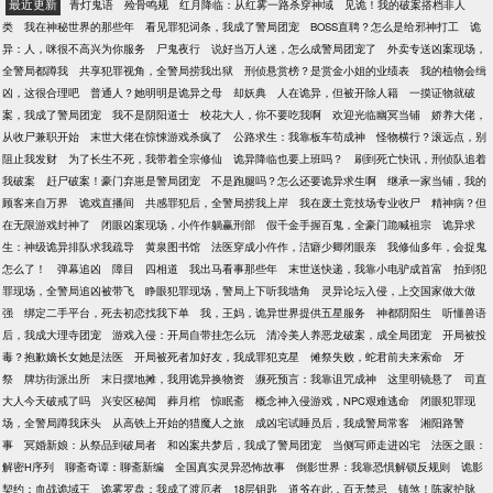
最近更新
青灯鬼语
殓骨鸣规
红月降临：从红雾一路杀穿神域
见诡！我的破案搭档非人
类
我在神秘世界的那些年
看见罪犯词条，我成了警局团宠
BOSS直聘？怎么是给邪神打工
诡
异：人，咪很不高兴为你服务
尸鬼夜行
说好当万人迷，怎么成警局团宠了
外卖专送凶案现场，
全警局都蹲我
共享犯罪视角，全警局捞我出狱
刑侦悬赏榜？是赏金小姐的业绩表
我的植物会缉
凶，这很合理吧
普通人？她明明是诡异之母
却妖典
人在诡异，但被开除人籍
一摸证物就破
案，我成了警局团宠
我不是阴阳道士
校花大人，你不要吃我啊
欢迎光临幽冥当铺
娇养大佬，
从收尸兼职开始
末世大佬在惊悚游戏杀疯了
公路求生：我靠板车苟成神
怪物横行？滚远点，别
阻止我发财
为了长生不死，我带着全宗修仙
诡异降临也要上班吗？
刷到死亡快讯，刑侦队追着
我破案
赶尸破案！豪门弃崽是警局团宠
不是跑腿吗？怎么还要诡异求生啊
继承一家当铺，我的
顾客来自万界
诡戏直播间
共感罪犯后，全警局捞我上岸
我在废土竞技场专业收尸
精神病？但
在无限游戏封神了
闭眼凶案现场，小仵作躺赢刑部
假千金手握百鬼，全豪门跪喊祖宗
诡异求
生：神级诡异排队求我疏导
黄泉图书馆
法医穿成小仵作，洁癖少卿闭眼亲
我修仙多年，会捉鬼
怎么了！
弹幕追凶
障目
四相道
我出马看事那些年
末世送快递，我靠小电驴成首富
拍到犯
罪现场，全警局追凶被带飞
睁眼犯罪现场，警局上下听我墙角
灵异论坛入侵，上交国家做大做
强
绑定二手平台，死去初恋找我下单
我，王妈，诡异世界提供五星服务
神都阴阳生
听懂兽语
后，我成大理寺团宠
游戏入侵：开局自带挂怎么玩
清冷美人养恶龙破案，成全局团宠
开局被投
毒？抱歉嫡长女她是法医
开局被死者加好友，我成罪犯克星
傩祭失败，蛇君前夫来索命
牙
祭
牌坊街派出所
末日摆地摊，我用诡异换物资
濒死预言：我靠诅咒成神
这里明镜悬了
司直
大人今天破戒了吗
兴安区秘闻
葬月棺
惊眠斋
概念神入侵游戏，NPC艰难逃命
闭眼犯罪现
场，全警局蹲我床头
从高铁上开始的猎魔人之旅
成凶宅试睡员后，我成警局常客
湘阳路警
事
冥婚新娘：从祭品到破局者
和凶案共梦后，我成了警局团宠
当侧写师走进凶宅
法医之眼：
解密H序列
聊斋奇谭：聊斋新编
全国真实灵异恐怖故事
倒影世界：我靠恐惧解锁反规则
诡影
契约：血战诡域王
诡雾罗盘：我成了渡厄者
18层钥匙
道爷在此，百无禁忌
镇煞！陈家护脉