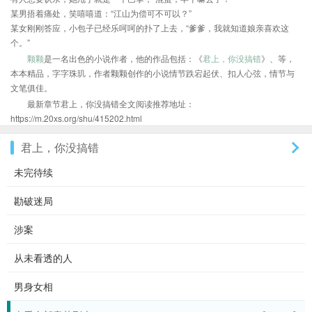
某男捂着痛处，笑嘻嘻道：“江山为偿可不可以？”
某女刚刚答应，小包子已经乐呵呵的扑了上去，“爹爹，我就知道娘亲喜欢这
个。”
颗颗
是一名出色的小说作者，他的作品包括：《
君上，你没搞错
》、等，
本本精品，字字珠玑，作者颗颗创作的小说情节跌宕起伏、扣人心弦，情节与
文笔俱佳。
最新章节君上，你没搞错全文阅读推荐地址：
https://m.20xs.org/shu/415202.html
君上，你没搞错
未完待续
勘破迷局
涉案
从未看透的人
男身女相