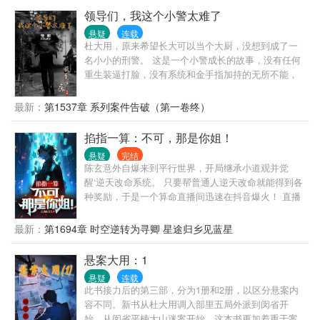
领导们，我这个小警太难了
悬疑
连载
杜大用，原来希望长大可以当个大厨，没想到成了一
名小小的刑警。 这是一个小警成长的故事，没有任何
重生装逼打脸，没有系统和金手指加持的无所不能，
也没有穿越异世的扯淡。 这里只有战友之间的搞笑和
温情，有着些许的青涩的恋情，有着父慈子孝的亲
最新：
第1537章 系列案件告破（第一卷终）
情，有着调皮的领导，无厘头的同事。 小警杜大用有
着不错的观察力，不错的逻辑思维能力，不错的判断
掐指一算：不可，那是你姐！
力，不错的想象力，面对案件百折不挠，从细微处入
悬疑
完结
手，从纷乱中抽丝剥茧，将一个个案件慢慢侦破。 没
陈玄意外自爆来到平行世界，开局继承小道观并觉
有那些所谓的玄乎和悬乎，从头到尾的又臭又长，只
醒‘逆天改命系统。 只要帮普通人逆天改命就能得到各
有一颗真正对刑警这个职业的尊重和敬畏之心。 作者
种奖励，于是一个算命直播间迅速在抖音爆火！ 直播
开篇写的有些青涩，后期写的稍微好点儿了，可以先
间内。 “道长救命，白天我只要想哪个妹子晚上做梦必
看评论再看书，如果还不满意，那也是我的错。
定鼓掌掌，开始很刺激现在我要死了啊！” 陈玄：“今
最新：
第1694章 时空逆转为寻卿 星途归乡见蓝星
晚和你妻子要个小孩，那些仙家盯上了你孩子的名
额。” “道长，我和女朋友很恩爱，但两家父母都以死
悬案大用：1
相逼让我们马上分手，我们准备出国远走高飞！” 陈
悬疑
连载
玄：“不可，那是你姐！” 道长我家的边牧大半夜偷摸
此书接力后的第三部，分为1册和2册，以区分悬案内
照镜子，还发出嘿嘿嘿的笑声…… 获得获得获得 “山
容不同。新书从杜大用调入部里五局外派到闵省开
上飞到山下身上绑根钓鱼线，道长，你跟我们说是吊
始，从闵省平楠大山迷案开始，这本书更加着重于案