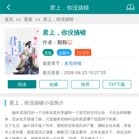
君上，你没搞错
首页
>>
悬疑
>>
君上，你没搞错
君上，你没搞错
作者：
颗颗
悬疑
连载中
73 万字
最新章节：
未完待续
最后更新：2026-04-23 10:27:33
阅读
收藏
推荐
TXT下载
君上，你没搞错小说简介
她本是现代的一个法医却意外穿越到一个架空的古代社会，不仅从棺材醒
来，还从此升级做了娘，只是她有些纳闷这到底是哪个混蛋种下的果。
为了生活，她不得不做了仵作，期间经历张燕氏碎尸案，捕蛇女自杀案，郑老
夫人意外案，观音流泪之谜案，柳家灭门谋反案等，从而名扬天下，却在这时
有人想要认亲，她甩手就是一个巴掌，“混蛋，早干嘛去了！”