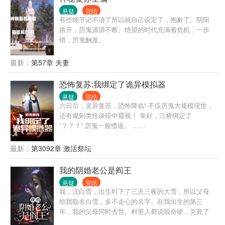
悬疑
完结
有些细节记不清了所以就自己设定了，抱歉了。阴阳
路开，厉鬼源源不断。绝望的时代充满着危机，一步
错，厉鬼触发。
最新：
第57章 夫妻
恐怖复苏:我绑定了诡异模拟器
悬疑
完结
六日后，灵异复苏，恐怖降临! 不仅厉鬼大规模现世，
还有规则类怪谈暗中窥视！ 幸好，江桥绑定了
“？？？” 厉鬼一脸懵逼。 ……
最新：
第3092章 激活祭坛
我的阴婚老公是阎王
悬疑
完结
我，沈白雪，出生时下了三天三夜的大雪，所以父母
给我取名白雪，多不走心的名字。在我出生的第三
年，我的父母同时去世。村里人都说我命硬，克死了
自己的父母，从此我和姥姥相依为命，三岁时，我意