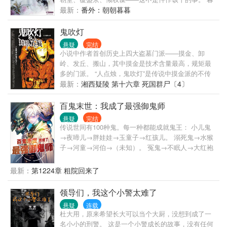
了，国家就需要你这样的特殊人才，请务必来我们部
青也干了。 可她剖得了死人，剖得了活人，剖得了这
最新：
番外：朝朝暮暮
门！！！
铁血王朝，如何剖解此生真情？ 待山河裂，烽烟起，
她一袭烈衣卷入千军万马，“我求一生完整的感情，不
鬼吹灯
欺不弃。欺我者，我永弃！” 风雷动，四海惊，天下
悬疑
完结
倾，属于她一生的传奇，此刻，开启——
小说中作者首创历史上四大盗墓门派——摸金、卸
岭、发丘、搬山，其中摸金是技术含量最高，规矩最
多的门派。 “人点烛，鬼吹灯”是传说中摸金派的不传
之秘，意为进入古墓之中先在东南角点燃一支蜡烛才
最新：
湘西疑陵 第十六章 死国群尸〔4〕
能开棺，如果蜡烛熄灭，须速速退出，不可取一物。
相传这是祖师爷所定的一条活人与死人的契约，千年
百鬼末世：我成了最强御鬼师
传承，不得破。 有谚为证：发丘印，摸金符，搬山卸
悬疑
完结
岭寻龙诀； 人点蜡，鬼吹灯，勘舆倒斗觅星峰； 水银
传说世间有100种鬼。每一种都能成就鬼王： 小儿鬼
癍，养明器，龙楼宝殿去无数； 窨沉棺，青铜椁，八
→夜啼儿→胖娃娃→玉童子→红孩儿。 溺死鬼→水猴
字不硬莫近前。
子→河童→河伯→（未知）。 冤鬼→不眠人→大红袍
→（未知）。 陈青得到镇魔塔，里面12个鬼位，还有
一个神秘主位。 终于集齐12种鬼，主位上出现一个身
最新：
第1224章 粗院回来了
影：钟馗。 前世为了守住江畔小区呕心沥血，却换来
他们恩将仇报。 这一世，带着两条半鬼王路线回来，
领导们，我这个小警太难了
所有债，都得偿还！ —— 本书设计了足足100种鬼，
悬疑
连载
加上晋阶形态，共计700种鬼。 诡异如画皮、入殓
杜大用，原来希望长大可以当个大厨，没想到成了一
师、长明灯、胖娃娃。 神秘如金不换、白骨菩萨，滴
名小小的刑警。 这是一个小警成长的故事，没有任何