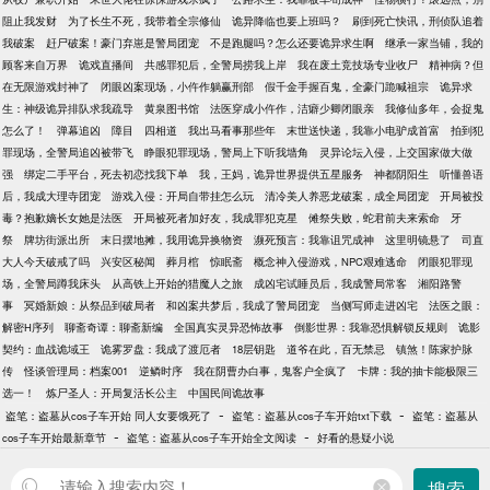
阻止我发财
为了长生不死，我带着全宗修仙
诡异降临也要上班吗？
刷到死亡快讯，刑侦队追着
我破案
赶尸破案！豪门弃崽是警局团宠
不是跑腿吗？怎么还要诡异求生啊
继承一家当铺，我的
顾客来自万界
诡戏直播间
共感罪犯后，全警局捞我上岸
我在废土竞技场专业收尸
精神病？但
在无限游戏封神了
闭眼凶案现场，小仵作躺赢刑部
假千金手握百鬼，全豪门跪喊祖宗
诡异求
生：神级诡异排队求我疏导
黄泉图书馆
法医穿成小仵作，洁癖少卿闭眼亲
我修仙多年，会捉鬼
怎么了！
弹幕追凶
障目
四相道
我出马看事那些年
末世送快递，我靠小电驴成首富
拍到犯
罪现场，全警局追凶被带飞
睁眼犯罪现场，警局上下听我墙角
灵异论坛入侵，上交国家做大做
强
绑定二手平台，死去初恋找我下单
我，王妈，诡异世界提供五星服务
神都阴阳生
听懂兽语
后，我成大理寺团宠
游戏入侵：开局自带挂怎么玩
清冷美人养恶龙破案，成全局团宠
开局被投
毒？抱歉嫡长女她是法医
开局被死者加好友，我成罪犯克星
傩祭失败，蛇君前夫来索命
牙
祭
牌坊街派出所
末日摆地摊，我用诡异换物资
濒死预言：我靠诅咒成神
这里明镜悬了
司直
大人今天破戒了吗
兴安区秘闻
葬月棺
惊眠斋
概念神入侵游戏，NPC艰难逃命
闭眼犯罪现
场，全警局蹲我床头
从高铁上开始的猎魔人之旅
成凶宅试睡员后，我成警局常客
湘阳路警
事
冥婚新娘：从祭品到破局者
和凶案共梦后，我成了警局团宠
当侧写师走进凶宅
法医之眼：
解密H序列
聊斋奇谭：聊斋新编
全国真实灵异恐怖故事
倒影世界：我靠恐惧解锁反规则
诡影
契约：血战诡域王
诡雾罗盘：我成了渡厄者
18层钥匙
道爷在此，百无禁忌
镇煞！陈家护脉
传
怪谈管理局：档案001
逆鳞时序
我在阴曹办白事，鬼客户全疯了
卡牌：我的抽卡能极限三
选一！
炼尸圣人：开局复活长公主
中国民间诡故事
-
-
盗笔：盗墓从cos子车开始 同人女要饿死了
盗笔：盗墓从cos子车开始txt下载
盗笔：盗墓从
-
-
cos子车开始最新章节
盗笔：盗墓从cos子车开始全文阅读
好看的悬疑小说
搜索