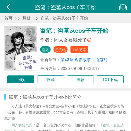
盗笔：盗墓从cos子车开始
首页
>>
悬疑
>>
盗笔：盗墓从cos子车开始
盗笔：盗墓从cos子车开始
作者：
同人女要饿死了
悬疑
已完结
118 万字
最新章节：
第43章 观影故事（悟篇7）
最后更新：2025-09-06 14:33:17
阅读
收藏
推荐
TXT下载
盗笔：盗墓从cos子车开始小说简介
万人迷（男女都迷）+百变女主+自带小弟（勉强算水仙）正文全暧昧可能
不会在一起，有性转注意避雷，ooc肯定会有一点啦，从子车甫昭开始的奇妙盗
墓之旅
同人女要饿死了
是一名出色的小说作者，他的作品包括：《
盗笔：盗墓从
cos子车开始
》、等，本本精品，字字珠玑，作者同人女要饿死了创作的小说情