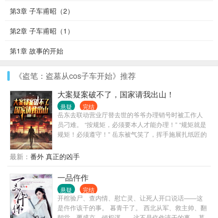
第3章 子车甫昭（2）
第2章 子车甫昭（1）
第1章 故事的开始
《盗笔：盗墓从cos子车开始》推荐
大案疑案破不了，国家请我出山！
悬疑
完结
岳东去联动营业厅替去世的爷爷办理销号时被工作人
员刁难。 “按规矩，必须要本人才能办理！” “规矩就是
规矩！必须遵守！” 岳东被气笑了，挥手施展扎纸匠的
手段将去世的爷爷请了上来。 工作人员吓得当场大小
便失禁进了医院！ 岳东也被带去了治安所。 岳
最新：
番外 真正的凶手
东：“冤枉啊，我只是按照工作人员的要求把本人请上
来而已。” 治安员只相信科学。 “真把当我们憨憨？
一品仵作
来，我这里刚好有个案子，现场给我们表演一个！” 岳
悬疑
完结
东无奈，挥手：“太上老君急急如律令！！！” 下一
开棺验尸、查内情、慰亡灵、让死人开口说话——这
秒，治安员麻了！这家伙是真能啊！ 岳东一出手便帮
是仵作该干的事。 暮青干了。 西北从军、救主帅、翻
治安所破获了一起弑父案，整个治安局震惊！ 太好
朝堂、覆盛京、倾权谋——这不是仵作该干的事。 暮