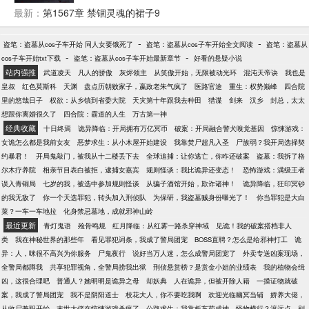
外的见到了不该见的东西，姥姥跟我说，我是天生的
最新：
第1567章 禁锢灵魂的裙子9
阴阳眼，让我看见可怕的东西，不要声张，后来姥姥
为了养活我，把我带了市内，开了一家纸扎铺……
-
-
盗笔：盗墓从cos子车开始 同人女要饿死了
盗笔：盗墓从cos子车开始全文阅读
盗笔：盗墓从
-
-
cos子车开始txt下载
盗笔：盗墓从cos子车开始最新章节
好看的悬疑小说
站内强推
武道凌天
凡人的骄傲
灰烬领主
从笑傲开始，无限被动光环
混沌天帝诀
我也是
皇叔
红色莫斯科
天渊
盘点历朝败家子，嬴政老朱气疯了
医路官途
重生：权势巅峰
四合院
里的悠哉日子
权欲：从乡镇到省委大院
天灾第十年跟我去种田
猎谍
剑来
汉乡
封总，太太
想跟你离婚很久了
四合院：霸道的人生
万古第一神
经典收藏
十日终焉
诡异降临：开局拥有万亿冥币
破案：开局融合警犬嗅觉基因
惊悚游戏：
女诡怎么都是我前女友
恶梦求生：从小木屋开始建设
我靠焚尸超凡入圣
尸族弱？我开局选择契
约暴君！
开局鬼敲门，被我从十二楼丢下去
全球追捕：让你逃亡，你咋还破案
盗墓：我拆了格
尔木疗养院
相亲节目表白被拒，逮捕女嘉宾
规则怪谈：我比诡异还变态！
恐怖游戏：满级王者
误入青铜局
七岁的我，被选中参加规则怪谈
从骗子酒馆开始，欺诈诸神！
诡异降临，狂印冥钞
的我无敌了
你一个天选罪犯，转头加入刑侦队
为保研，我盗墓贼身份曝光了！
你当罪犯是大白
菜？一车一车地拉
化身禁忌墓地，成就邪神山岭
最近更新
青灯鬼语
殓骨鸣规
红月降临：从红雾一路杀穿神域
见诡！我的破案搭档非人
类
我在神秘世界的那些年
看见罪犯词条，我成了警局团宠
BOSS直聘？怎么是给邪神打工
诡
异：人，咪很不高兴为你服务
尸鬼夜行
说好当万人迷，怎么成警局团宠了
外卖专送凶案现场，
全警局都蹲我
共享犯罪视角，全警局捞我出狱
刑侦悬赏榜？是赏金小姐的业绩表
我的植物会缉
凶，这很合理吧
普通人？她明明是诡异之母
却妖典
人在诡异，但被开除人籍
一摸证物就破
案，我成了警局团宠
我不是阴阳道士
校花大人，你不要吃我啊
欢迎光临幽冥当铺
娇养大佬，
从收尸兼职开始
末世大佬在惊悚游戏杀疯了
公路求生：我靠板车苟成神
怪物横行？滚远点，别