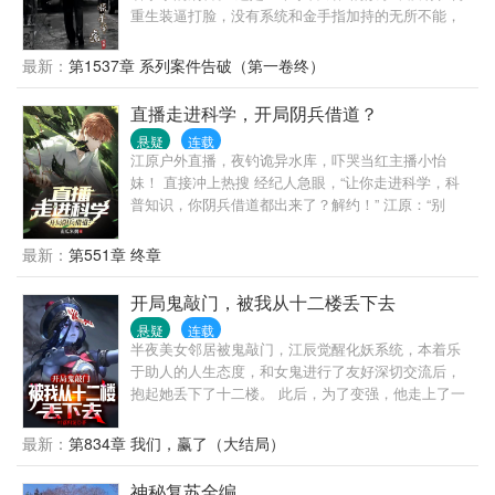
血梅花。 强大如屠夫、武状元、阿修罗、皇帝。 升级
重生装逼打脸，没有系统和金手指加持的无所不能，
方式也有700种： 溺死鬼溺死9人能晋阶水猴子。 武夫
也没有穿越异世的扯淡。 这里只有战友之间的搞笑和
得到皇帝册封，就能晋阶武状元。 绣花姑娘缝制好人
温情，有着些许的青涩的恋情，有着父慈子孝的亲
最新：
第1537章 系列案件告破（第一卷终）
皮嫁衣，穿上就能晋阶花腰新娘…… （无系统，不圣
情，有着调皮的领导，无厘头的同事。 小警杜大用有
母。不水剧情；装逼打脸合情合理；绝无莫名其妙机
着不错的观察力，不错的逻辑思维能力，不错的判断
直播走进科学，开局阴兵借道？
缘；更无反派无脑骑脸；感情不会拖拖拉拉；打架永
力，不错的想象力，面对案件百折不挠，从细微处入
远不超一章；如果这些是你想看到的，请放心食用）
悬疑
连载
手，从纷乱中抽丝剥茧，将一个个案件慢慢侦破。 没
江原户外直播，夜钓诡异水库，吓哭当红主播小怡
有那些所谓的玄乎和悬乎，从头到尾的又臭又长，只
妹！ 直接冲上热搜 经纪人急眼，“让你走进科学，科
有一颗真正对刑警这个职业的尊重和敬畏之心。 作者
普知识，你阴兵借道都出来了？解约！” 江原：“别
开篇写的有些青涩，后期写的稍微好点儿了，可以先
啊，都是科学，你们听我解释！” 督查找上门，让他调
看评论再看书，如果还不满意，那也是我的错。
查凶案 平台找上门，千万年薪签约！ 江原在恐怖禁地
最新：
第551章 终章
疯狂整活， 人气上涨，系统奖励也蹭蹭上， 观众们都
吓飞了？ 江原：“哦，那我舒坦了”
开局鬼敲门，被我从十二楼丢下去
悬疑
连载
半夜美女邻居被鬼敲门，江辰觉醒化妖系统，本着乐
于助人的人生态度，和女鬼进行了友好深切交流后，
抱起她丢下了十二楼。 此后，为了变强，他走上了一
条不归路。 化身知名庸医，救治病死鬼。 投身教学事
业，教育学生鬼。 …… 当恐怖禁墟降临，一尊尊阴神
最新：
第834章 我们，赢了（大结局）
屹立，世界陷入无边的黑暗 身化大妖的江辰，背负血
色苍穹走出，镇压一切！
神秘复苏全编