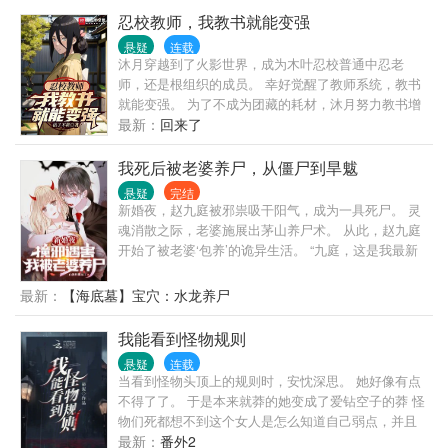
色苍穹走出，镇压一切！
忍校教师，我教书就能变强
悬疑
连载
沐月穿越到了火影世界，成为木叶忍校普通中忍老
师，还是根组织的成员。 幸好觉醒了教师系统，教书
就能变强。 为了不成为团藏的耗材，沐月努力教书增
强实力。 “第一次完成评级为a的教学，获得奖励——
最新：
回来了
火属性查克拉性质变化精通。” “在你的教导下宇智波
止水努力修炼，综合实力有着较大提升，获得奖励
我死后被老婆养尸，从僵尸到旱魃
——仙人体！” 在沐月的教导下，止水明白了村子的敌
悬疑
完结
人不一定是其他大国，也可能在村内，火之意志说得
新婚夜，赵九庭被邪祟吸干阳气，成为一具死尸。 灵
头头是道的人不一定会去按照火之意志行动。 带土在
魂消散之际，老婆施展出茅山养尸术。 从此，赵九庭
忍校就摆脱了吊车尾的称号，迈特凯更早成为体术达
开始了被老婆‘包养’的诡异生活。 “九庭，这是我最新
人…… （ps：有高定两万178万字精品火影老书，品
调配的养尸灵液，喝了它，你就能变成飞尸了。” “九
质保证）
庭，这是我为你精选的豪宅，千年古墓。” “九庭，你
最新：
【海底墓】宝穴：水龙养尸
已经成为传说中的旱魃了，我们圆房吧！” …… 僵
尸、毛僵、行尸、不化骨、血尸、灵尸、飞尸、尸
我能看到怪物规则
仙、旱魃……越变越强！ 他，已然是大恐怖。 ……
悬疑
连载
当看到怪物头顶上的规则时，安忱深思。 她好像有点
不得了了。 于是本来就莽的她变成了爱钻空子的莽 怪
物们死都想不到这个女人是怎么知道自己弱点，并且
无伤通关的。 ———— 在怪物纵横的规则领域里，安
最新：
番外2