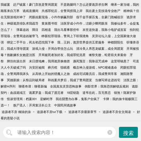
我破案
赶尸破案！豪门弃崽是警局团宠
不是跑腿吗？怎么还要诡异求生啊
继承一家当铺，我的
顾客来自万界
诡戏直播间
共感罪犯后，全警局捞我上岸
我在废土竞技场专业收尸
精神病？但
在无限游戏封神了
闭眼凶案现场，小仵作躺赢刑部
假千金手握百鬼，全豪门跪喊祖宗
诡异求
生：神级诡异排队求我疏导
黄泉图书馆
法医穿成小仵作，洁癖少卿闭眼亲
我修仙多年，会捉鬼
怎么了！
弹幕追凶
障目
四相道
我出马看事那些年
末世送快递，我靠小电驴成首富
拍到犯
罪现场，全警局追凶被带飞
睁眼犯罪现场，警局上下听我墙角
灵异论坛入侵，上交国家做大做
强
绑定二手平台，死去初恋找我下单
我，王妈，诡异世界提供五星服务
神都阴阳生
听懂兽语
后，我成大理寺团宠
游戏入侵：开局自带挂怎么玩
清冷美人养恶龙破案，成全局团宠
开局被投
毒？抱歉嫡长女她是法医
开局被死者加好友，我成罪犯克星
傩祭失败，蛇君前夫来索命
牙
祭
牌坊街派出所
末日摆地摊，我用诡异换物资
濒死预言：我靠诅咒成神
这里明镜悬了
司直
大人今天破戒了吗
兴安区秘闻
葬月棺
惊眠斋
概念神入侵游戏，NPC艰难逃命
闭眼犯罪现
场，全警局蹲我床头
从高铁上开始的猎魔人之旅
成凶宅试睡员后，我成警局常客
湘阳路警
事
冥婚新娘：从祭品到破局者
和凶案共梦后，我成了警局团宠
当侧写师走进凶宅
法医之眼：
解密H序列
聊斋奇谭：聊斋新编
全国真实灵异恐怖故事
倒影世界：我靠恐惧解锁反规则
诡影
契约：血战诡域王
诡雾罗盘：我成了渡厄者
18层钥匙
道爷在此，百无禁忌
镇煞！陈家护脉
传
怪谈管理局：档案001
逆鳞时序
我在阴曹办白事，鬼客户全疯了
卡牌：我的抽卡能极限三
选一！
炼尸圣人：开局复活长公主
中国民间诡故事
-
-
-
-
追源者不弃 糊涂的涂
追源者不弃txt下载
追源者不弃最新章节
追源者不弃全文阅读
好
看的悬疑小说
搜索