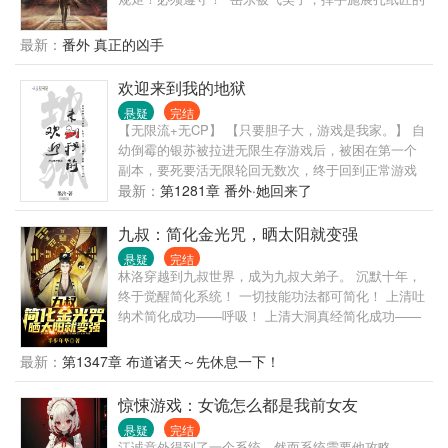
手段将去世的爷爷请了上来。 工作人员吓得当场大小
便失禁进了医院！ 岳东也被带去了治安所。 岳
最新：
番外 真正的凶手
东：“冤枉啊，我只是按照工作人员的要求把本人请上
来而已。” 治安员只相信科学。 “真把当我们憨憨？
欢迎来到我的地狱
来，我这里刚好有个案子，现场给我们表演一个！” 岳
悬疑
完结
东无奈，挥手：“太上老君急急如律令！！！” 下一
【无限流+无CP】 【只要胆子大，游戏是我家。】 自
秒，治安员麻了！这家伙是真能啊！ 岳东一出手便帮
幼倒霉的银苏被拉进无限生存游戏后，被困在第一个
治安所破获了一起弑父案，整个治安局震惊！ 太好
副本，要死要活无限轮回无数次，终于回到正常游戏
了，国家就需要你这样的特殊人才，请务必来我们部
进程。 终于不用面对同一批怪物的银苏泪流满面，决
最新：
第1281章 番外·她回来了
门！！！
定好好和怪物们交朋友，再也不打他们了。 众人看着
随手捏爆怪物，渣都不剩的银苏：灰都扬了是吧！ 后
九叔：简化金光咒，晒太阳就变强
来游戏里多了一条禁忌：远离银苏，她有病！
悬疑
完结
林洛穿越到九叔世界，成为九叔大弟子。 沉默十年，
终于觉醒简化系统！ 一切技能功法都可简化！ 上清吐
纳术简化成功——呼吸！ 上清大洞真经简化成功——
大口呼吸！ 上清闪电奔雷拳简化成功——摩擦起电！
犹如天书的修炼真诀在林洛面前变得纯粹，简单！ 九
最新：
第1347章 布道诸天～先休息一下！
叔：看见那个小天师了吗？我徒弟！ 四目：一休，让
你徒弟给我师侄当丫鬟，你不亏！ 千鹤：什么！我又
惊悚游戏：女诡怎么都是我前女友
要打巅峰赛！还好，这次我有通天代！阿洛救我！ 半
悬疑
完结
碗清水照乾坤，一张灵符命鬼神。 脚踏阴阳八卦步，
江诚意外得到了一个系统，然而系统需要他攻略……