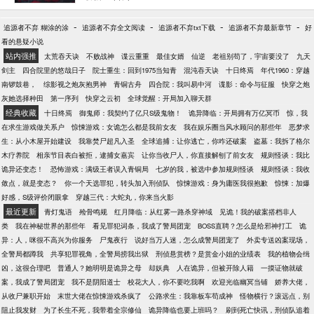
忱不懂怎么通过规则找到规则领域的生成点，她只知
道这些怪物肯定知道些什么。 于是，在怪物们都享受
-
-
-
-
追源者不弃 糊涂的涂
追源者不弃全文阅读
追源者不弃txt下载
追源者不弃最新章节
好
人类对自己的恐惧时，看见了一名挥着大刀的女孩站
看的悬疑小说
在自己面前。 “知道些什么，都吐出来。” 怪物：“……”
站内强推
太荒吞天诀
不败战神
谍云重重
最佳女婿
仙逆
老祖别苟了，宇宙要没了
九天
你好像很狂啊。 正要给她一个教训时，安忱甚至都没
剑主
四合院里的悠哉日子
院士重生：回到1975当知青
混沌吞天诀
十日终焉
年代1960：穿越
有动刀就让它差点死掉。 “再不说我弄死你。”
南锣鼓巷，
综影视之炮灰抱男神
青铜古舟
四合院：我叫易中河
谍影：命令与征服
快穿之炮
灰她选择种田
第一序列
快穿之云初
全球觉醒：开局加入聊天群
经典收藏
十日终焉
御鬼师：我契约了亿只S级鬼物！
诡异降临：开局拥有万亿冥币
惊，我
在求生游戏做关系户
惊悚游戏：女诡怎么都是我前女友
我在娱乐圈当风水顾问的那些年
恶梦求
生：从小木屋开始建设
我靠焚尸超凡入圣
全球追捕：让你逃亡，你咋还破案
盗墓：我拆了格尔
木疗养院
相亲节目表白被拒，逮捕女嘉宾
让你当收尸人，你直接解刨了前女友
规则怪谈：我比
诡异还变态！
恐怖游戏：满级王者误入青铜局
七岁的我，被选中参加规则怪谈
规则怪谈：我收
敛点，就是变态？
你一个天选罪犯，转头加入刑侦队
惊悚游戏：身为庸医我很抱歉
惊悚：加爆
好感，S级评价闭眼拿
穿越三代：大蛇丸，你来当火影
最近更新
青灯鬼语
殓骨鸣规
红月降临：从红雾一路杀穿神域
见诡！我的破案搭档非人
类
我在神秘世界的那些年
看见罪犯词条，我成了警局团宠
BOSS直聘？怎么是给邪神打工
诡
异：人，咪很不高兴为你服务
尸鬼夜行
说好当万人迷，怎么成警局团宠了
外卖专送凶案现场，
全警局都蹲我
共享犯罪视角，全警局捞我出狱
刑侦悬赏榜？是赏金小姐的业绩表
我的植物会缉
凶，这很合理吧
普通人？她明明是诡异之母
却妖典
人在诡异，但被开除人籍
一摸证物就破
案，我成了警局团宠
我不是阴阳道士
校花大人，你不要吃我啊
欢迎光临幽冥当铺
娇养大佬，
从收尸兼职开始
末世大佬在惊悚游戏杀疯了
公路求生：我靠板车苟成神
怪物横行？滚远点，别
阻止我发财
为了长生不死，我带着全宗修仙
诡异降临也要上班吗？
刷到死亡快讯，刑侦队追着