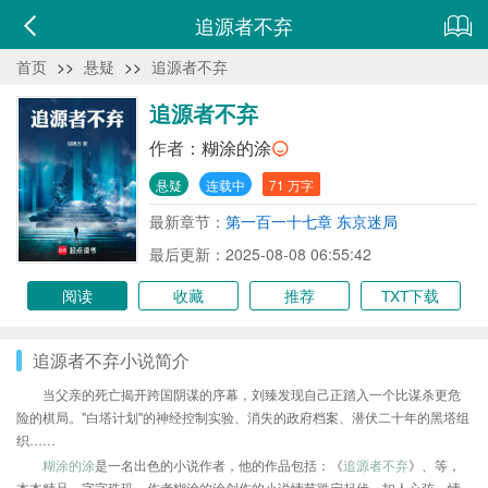
追源者不弃
首页
>>
悬疑
>>
追源者不弃
追源者不弃
作者：
糊涂的涂
悬疑
连载中
71 万字
最新章节：
第一百一十七章 东京迷局
最后更新：2025-08-08 06:55:42
阅读
收藏
推荐
TXT下载
追源者不弃小说简介
当父亲的死亡揭开跨国阴谋的序幕，刘臻发现自己正踏入一个比谋杀更危
险的棋局。"白塔计划"的神经控制实验、消失的政府档案、潜伏二十年的黑塔组
织……
糊涂的涂
是一名出色的小说作者，他的作品包括：《
追源者不弃
》、等，
本本精品，字字珠玑，作者糊涂的涂创作的小说情节跌宕起伏、扣人心弦，情