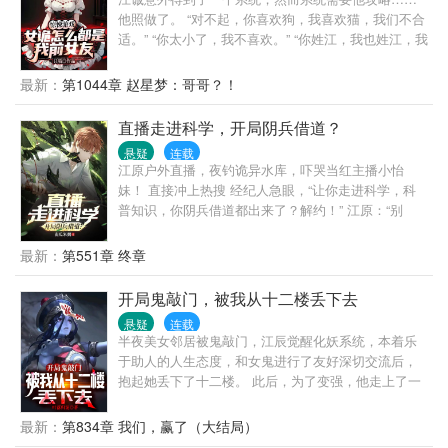
手执木剑斩妖魂。 挥泪洒酒英灵地，道气长存天地
他照做了。 “对不起，你喜欢狗，我喜欢猫，我们不合
人。 红绳糯米今犹在，不见当年林道人！ 万界祖师九
适。” “你太小了，我不喜欢。” “你姓江，我也姓江，我
叔又添新弟子——林洛！ —iii—
们村不允许同姓结婚。” 然而，当江诚全部攻略成功的
时候，以前攻略的女生都因各种意外而去世。 然而，
最新：
第1044章 赵星梦：哥哥？！
等他全部攻略成功以后，系统彻底消失了，直到诡异
复苏，惊悚游戏降临世间…… "听闻封魂村的那位嫁衣
直播走进科学，开局阴兵借道？
诡王美艳绝伦。" "听说江城的红衣诡王特别漂亮。" 江
悬疑
连载
诚懵了，他好像都认识？
江原户外直播，夜钓诡异水库，吓哭当红主播小怡
妹！ 直接冲上热搜 经纪人急眼，“让你走进科学，科
普知识，你阴兵借道都出来了？解约！” 江原：“别
啊，都是科学，你们听我解释！” 督查找上门，让他调
查凶案 平台找上门，千万年薪签约！ 江原在恐怖禁地
最新：
第551章 终章
疯狂整活， 人气上涨，系统奖励也蹭蹭上， 观众们都
吓飞了？ 江原：“哦，那我舒坦了”
开局鬼敲门，被我从十二楼丢下去
悬疑
连载
半夜美女邻居被鬼敲门，江辰觉醒化妖系统，本着乐
于助人的人生态度，和女鬼进行了友好深切交流后，
抱起她丢下了十二楼。 此后，为了变强，他走上了一
条不归路。 化身知名庸医，救治病死鬼。 投身教学事
业，教育学生鬼。 …… 当恐怖禁墟降临，一尊尊阴神
最新：
第834章 我们，赢了（大结局）
屹立，世界陷入无边的黑暗 身化大妖的江辰，背负血