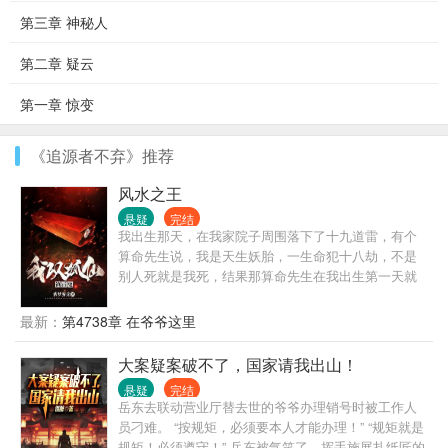
第三章 神秘人
第二章 疑云
第一章 惊变
《追源者不弃》推荐
风水之王
悬疑
完结
我出生那天，在我家院子周围落下了十九道雷，有个
算命先生说，我是天生妖胎，一生命犯十八劫，不是
别人死就是我死，结果那算命先生在我出生第一天就
应了我的劫，抱着我刚出了村口就突然暴毙！
最新：
第4738章 在爷爷这里
大案疑案破不了，国家请我出山！
悬疑
完结
岳东去联动营业厅替去世的爷爷办理销号时被工作人
员刁难。 “按规矩，必须要本人才能办理！” “规矩就是
规矩！必须遵守！” 岳东被气笑了，挥手施展扎纸匠的