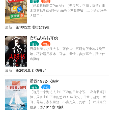
都市
完结
（想看吃糠咽菜的勿进）（无戾气，空间，搞笑）李
来福穿越到南锣鼓巷 88号？不是应该……？难道95号
人满了？
最新：
第1882章 哎哎奶奶在
官场从秘书开始
都市
完结
否极则泰，小往大来，张俊从中医研究所坐冷板凳开
始，巧妙运用权术、官谋、世情，步步高升，踏上仕
途巅峰！
最新：
第2656章 处罚决定
重回1982小渔村
都市
连载
【这是一个海边人上山下海的日常小说！ 没有装逼打
脸，只有上山下海的悠闲！ 年代文，日常，赶海，种
田，养娃，家长里短，不喜勿入，勿喷！】 叶耀东只
是睡不着觉，想着去甲板上吹吹风，尿个尿，没想到
最新：
第1811章 后续
掉海里回到了1982年。 还是那个熟悉的小渔村，只是