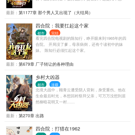
思？ 不让我干刑侦是吧？ 那好办，我交警也是可以抢
刑侦的活儿的。 上班第一天，连抓7个惯偷，1个绑架
最新：
第1177章 那个男人又出现了（大结局）
杀人犯。 第二天，抓捕一个B通。 第三天，挖出了隐
藏10年的惊天大案主犯。 第四天…… 交警大队队
四合院：我要扛起这个家
长：“祖宗，咱是交警，你咋天天往刑侦那边送人？”
都市
完结
局长：“谁？谁让徐麟去交警队的，给老子站出来。彻
看完四合院电视剧的陈知行，睁开眼来到1965年的四
查，一撸到底！” 罪犯之中流传着一个传说，“哪里都
合院。 开局没了爹，母亲病倒，还有个读初中的妹
能去，江云市除外。去了，必被抓！”
妹。 陈知行必须扛起这个家。
最新：
第679章 厂子转让的各种理由
乡村大凶器
都市
连载
北境大战中，顾青云遭受阴人背刺，身受重伤。他在
生命最后时光，本想回村祭拜父亲，可万万没想到居
然柳暗花明又一村……
最新：
第270章 出路
四合院：打猎在1962