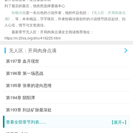
到了最后的最后，他依然选择遵循本心
恰碗冷面
是一名出色的小说作者，他的作品包括：《
无人区：开局肉身点
满
》、等，本本精品，字字珠玑，作者恰碗冷面创作的小说情节跌宕起伏、扣
人心弦，情节与文笔俱佳。
最新章节无人区：开局肉身点满全文阅读推荐地址：
https://m.20xs.org/shu/416225.html
无人区：开局肉身点满
第197章 血月现世
第196章 第一场恶战
第195章 张寒的逆向思维
第194章 阴阳潭
第193章 到达矿脉最深处
查看全部章节列表......
【展开+】