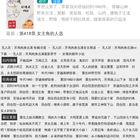
都市
连载
李登云穿了，带着顶尖猎场回到1962年。 莽榛山林，
野兽出没，紫貂、黄鼠狼、松鼠、山鸡，傻狍子泛滥
成灾，野猪，熊瞎子猖狂肆虐。随着探索的日益深
入，党参，林蛙，冬虫夏草，野山参，鹿茸，燕窝、
百年灵芝逐渐揭开神秘面纱。 负伤回城的李登云毅然
最新：
第418章 女主角的人选
扛起水连珠，为恓惶年代换个活法…… 治愈系，轻松
向，侠之大者，为国为民！
-
-
无人区：开局肉身点满 恰碗冷面
无人区：开局肉身点满全文阅读
无人区：开局肉身点满txt
-
-
下载
无人区：开局肉身点满最新章节
好看的都市小说
站内强推
不败战神
万相之王
龙族
太荒吞天诀
鬼吹灯
逆天帝皇
最佳女婿
混沌天帝
诀
贞观小闲王
风水之王
仕途人生
逆天邪神
仙逆
凡人的骄傲
谍云重重
边军悍卒
封
总，太太想跟你离婚很久了
年代1960：穿越南锣鼓巷，
重生60带空间
凌霄花上
经典收藏
年代1960：穿越南锣鼓巷，
重回1982小渔村
重生60年代，开局就上山下乡
院士重
生：回到1975当知青
你一个交警，抢刑侦的案子合适吗
四合院里的悠哉日子
穿越四合院之开局
落户四合院
四合院：最强主角
重生1960，带着亿万食品仓库
仕途人生
重生1989：缔造华夏科
技帝国
官场从秘书开始
官媛
我在四合院里有小院
四合院：我要扛起这个家
四合院的钓鱼
佬
四合院一品良民赵大海
四合院：继承小酒馆，嫂子徐慧真
都市之神医下山
四合院：真当老
实人好欺负
最近更新
重生之娱乐圈教父
我的大小魔女
大明星爱上我
孽徒你无敌了，下山找你七个师姐
去吧
快穿：短命炮灰不死了
美女总裁，请上车
五十年代：带着随身空间进城奔小康
甩我是
吧？那就捡个校花回家当老婆
悔婚？反手娶了资本家大小姐！
八零赶海：鱼虾成山，九个女儿吃
香喝辣
重生在好莱坞
权力巅峰：从省府秘书开始
重回1982：从小舢板到远洋巨轮
开局穷光