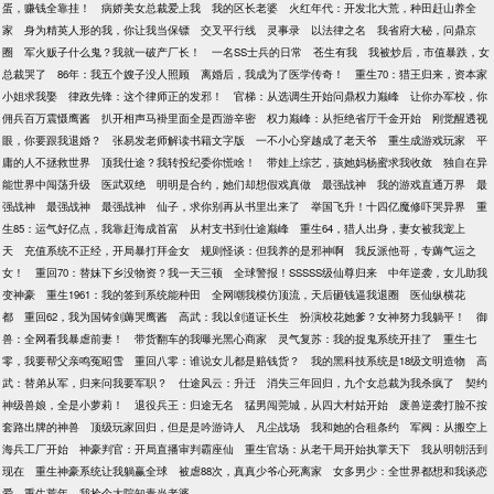
蛋，赚钱全靠挂！
病娇美女总裁爱上我
我的区长老婆
火红年代：开发北大荒，种田赶山养全
家
身为精英人形的我，你让我当保镖
交叉平行线
灵事录
以法律之名
我省府大秘，问鼎京
圈
军火贩子什么鬼？我就一破产厂长！
一名SS士兵的日常
苍生有我
我被炒后，市值暴跌，女
总裁哭了
86年：我五个嫂子没人照顾
离婚后，我成为了医学传奇！
重生70：猎王归来，资本家
小姐求我娶
律政先锋：这个律师正的发邪！
官梯：从选调生开始问鼎权力巅峰
让你办军校，你
佣兵百万震慑鹰酱
扒开相声马褂里面全是西游辛密
权力巅峰：从拒绝省厅千金开始
刚觉醒透视
眼，你要跟我退婚？
张易发老师解读书籍文字版
一不小心穿越成了老天爷
重生成游戏玩家
平
庸的人不拯救世界
顶我仕途？我转投纪委你慌啥！
带娃上综艺，孩她妈杨蜜求我收敛
独自在异
能世界中闯荡升级
医武双绝
明明是合约，她们却想假戏真做
最强战神
我的游戏直通万界
最
强战神
最强战神
最强战神
仙子，求你别再从书里出来了
举国飞升！十四亿魔修吓哭异界
重
生85：运气好亿点，我靠赶海成首富
从村支书到仕途巅峰
重生64，猎人出身，妻女被我宠上
天
充值系统不正经，开局暴打拜金女
规则怪谈：但我养的是邪神啊
我反派他哥，专薅气运之
女！
重回70：替妹下乡没物资？我一天三顿
全球警报！SSSSS级仙尊归来
中年逆袭，女儿助我
变神豪
重生1961：我的签到系统能种田
全网嘲我模仿顶流，天后砸钱逼我退圈
医仙纵横花
都
重回62，我为国铸剑薅哭鹰酱
高武：我以剑道证长生
扮演校花她爹？女神努力我躺平！
御
兽：全网看我暴虐前妻！
带货翻车的我曝光黑心商家
灵气复苏：我的捉鬼系统开挂了
重生七
零，我要帮父亲鸣冤昭雪
重回八零：谁说女儿都是赔钱货？
我的黑科技系统是18级文明造物
高
武：替弟从军，归来问我要军职？
仕途风云：升迁
消失三年回归，九个女总裁为我杀疯了
契约
神级兽娘，全是小萝莉！
退役兵王：归途无名
猛男闯莞城，从四大村姑开始
废兽逆袭打脸不按
套路出牌的神兽
顶级玩家回归，但是是吟游诗人
凡尘战场
我和她的合租条约
军阀：从搬空上
海兵工厂开始
神豪判官：开局直播审判霸座仙
重生官场：从老干局开始执掌天下
我从明朝活到
现在
重生神豪系统让我躺赢全球
被虐88次，真真少爷心死离家
女多男少：全世界都想和我谈恋
爱
重生荒年，我捡个大院知青当老婆