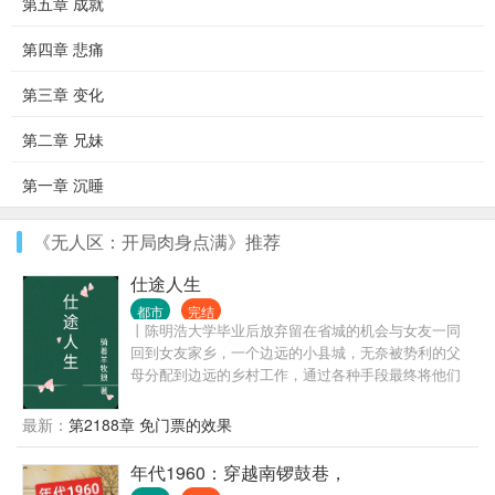
第五章 成就
第四章 悲痛
第三章 变化
第二章 兄妹
第一章 沉睡
《无人区：开局肉身点满》推荐
仕途人生
都市
完结
丨陈明浩大学毕业后放弃留在省城的机会与女友一同
回到女友家乡，一个边远的小县城，无奈被势利的父
母分配到边远的乡村工作，通过各种手段最终将他们
拆散了。但他们不知道的是陈明浩有着强大的背景，
在背景的支持和自己的努力之下，一路披荆斩棘，仕
最新：
第2188章 免门票的效果
途高歌，做到了封疆大吏，实现了他仕途之初许下
的“当官不为民做主，不如回家卖红薯”的初心誓言。
年代1960：穿越南锣鼓巷，