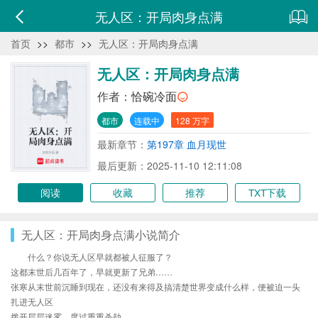
无人区：开局肉身点满
首页
>>
都市
>>
无人区：开局肉身点满
无人区：开局肉身点满
作者：
恰碗冷面
都市
连载中
128 万字
最新章节：
第197章 血月现世
最后更新：2025-11-10 12:11:08
阅读
收藏
推荐
TXT下载
无人区：开局肉身点满小说简介
什么？你说无人区早就都被人征服了？
这都末世后几百年了，早就更新了兄弟……
张寒从末世前沉睡到现在，还没有来得及搞清楚世界变成什么样，便被迫一头
扎进无人区
拨开层层迷雾，度过重重杀劫