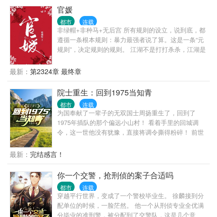
他已经不是年轻时候的他了。 混账了半辈子，这回他
官媛
想好好来过的，只是怎么一个个都不相信呢…… 上辈
都市
连载
子没出息，这辈子他也没什么大理想大志向，只想挽
非绿帽+非种马+无后宫 所有规则的设立，说到底，都
回遗憾，跟老婆好好过日子，一家子平安喜乐就好。
遵循一条根本规则：暴力最强者说了算。这是一条“元
【说明一下，改笔名了，原来是叫“一杯冰柠檬水”，现
规则”，决定规则的规则。 江湖不是打打杀杀，江湖是
在改为“米饭的米”】
人情世故，官场更是如此。 陈勃因为一个不能不还的
人情，误入了一个无解的棋局。 他以为自己要在监狱
最新：
第2324章 最终章
里呆一辈子，没想到在破局的过程中，自己从棋子变
成了对弈人。
院士重生：回到1975当知青
都市
连载
为国奉献了一辈子的无双国士周扬重生了，回到了
1975年插队的那个偏远小山村！ 看着手里的回城调
令，这一世他没有犹豫，直接将调令撕得粉碎！ 前世
的他猪油蒙心，为了回城抛弃妻女，眼睁睁的看着李
幼薇母女蒙难惨死。 重活一世，周扬只想老婆孩子热
最新：
完结感言！
炕头，宠妻宠女无度！ 偶尔，顺便调教一下这个野蛮
的时代！
你一个交警，抢刑侦的案子合适吗
都市
连载
穿越平行世界，变成了一个警校毕业生。 徐麟接到分
配单位的时候，一脸茫然。 他一个从刑侦专业全优满
分毕业的准刑警，被分配到了交警队，这是几个意