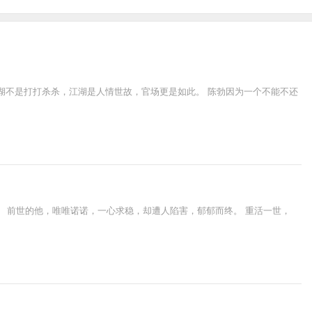
江湖不是打打杀杀，江湖是人情世故，官场更是如此。 陈勃因为一个不能不还
 前世的他，唯唯诺诺，一心求稳，却遭人陷害，郁郁而终。 重活一世，