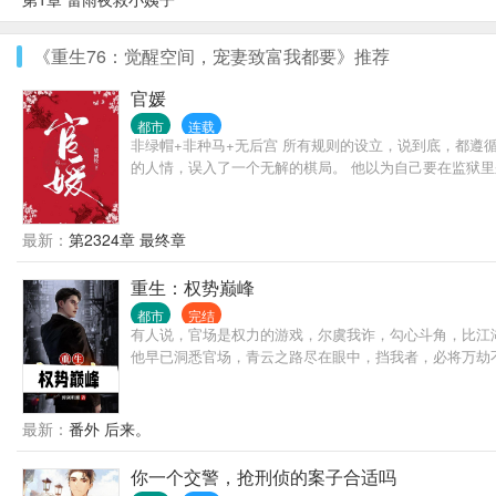
《重生76：觉醒空间，宠妻致富我都要》推荐
官媛
都市
连载
非绿帽+非种马+无后宫 所有规则的设立，说到底，都遵
的人情，误入了一个无解的棋局。 他以为自己要在监狱
最新：
第2324章 最终章
重生：权势巅峰
都市
完结
有人说，官场是权力的游戏，尔虞我诈，勾心斗角，比江
他早已洞悉官场，青云之路尽在眼中，挡我者，必将万劫
最新：
番外 后来。
你一个交警，抢刑侦的案子合适吗