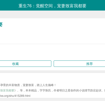
重生76：觉醒空间，宠妻致富我都要
要
收藏
推荐
间孕育的丰富物质，宠妻致富，踏上人生巅峰！
妻致富我都要
》、等，本本精品，字字珠玑，作者明日之星创作的小说情节跌宕起伏、
/shu/415289.html