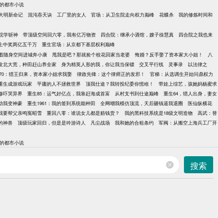
的都市小说
大明新命记
混沌吞天诀
工厂里的女人
官场：从卫生院走向权力巅峰
花蝶杀
我的修炼时间和
院学斩神
带顶级空间回六零，我有亿万物资
四合院：继承小酒馆，嫂子徐慧真
四合院之我也来
上中奖两亿五千万
重生官场：从京都下基层权利巅峰
着随身空间进城奔小康
甩我是吧？那就捡个校花回家当老婆
悔婚？反手娶了资本家大小姐！
八
发北大荒，种田赶山养全家
身为精英人形的我，你让我当保镖
交叉平行线
灵事录
以法律之
70：猎王归来，资本家小姐求我娶
律政先锋：这个律师正的发邪！
官梯：从选调生开始问鼎权力
重生成游戏玩家
平庸的人不拯救世界
顶我仕途？我转投纪委你慌啥！
带娃上综艺，孩她妈杨蜜求
修吓哭异界
重生85：运气好亿点，我靠赶海成首富
从村支书到仕途巅峰
重生64，猎人出身，妻女
助我变神豪
重生1961：我的签到系统能种田
全网嘲我模仿顶流，天后砸钱逼我退圈
医仙纵横花
我要帮父亲鸣冤昭雪
重回八零：谁说女儿都是赔钱货？
我的黑科技系统是18级文明造物
高武：替
的神兽
顶级玩家回归，但是是吟游诗人
凡尘战场
我和她的合租条约
军阀：从搬空上海兵工厂开
的都市小说
搜索