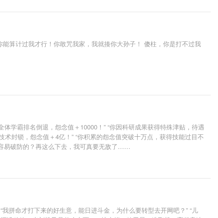
你能算计过我才行！你敢咒我家，我就揍你大孙子！ 傻柱，你是打不过我
体学霸排名倒退，怨念值＋10000！” “你因科研成果获得特殊津贴，待遇
行技术封锁，怨念值＋4亿！” “你积累的怨念值突破十万点，获得技能过目不
这么容易破防的？再这么下去，我可真要无敌了……
我拼命才打下来的好生意，能日进斗金，为什么要转型去开网吧？” “儿