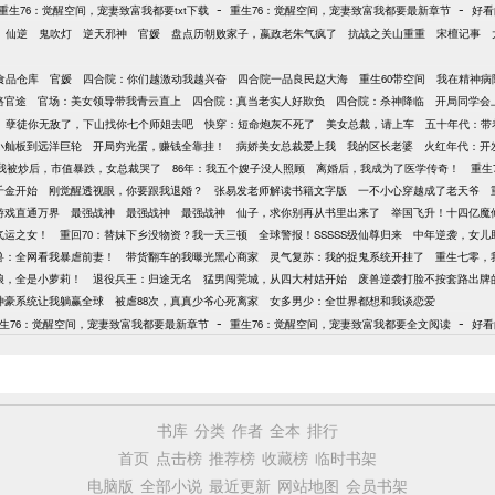
-
-
重生76：觉醒空间，宠妻致富我都要txt下载
重生76：觉醒空间，宠妻致富我都要最新章节
好看
仙逆
鬼吹灯
逆天邪神
官媛
盘点历朝败家子，嬴政老朱气疯了
抗战之关山重重
宋檀记事
万食品仓库
官媛
四合院：你们越激动我越兴奋
四合院一品良民赵大海
重生60带空间
我在精神病
路官途
官场：美女领导带我青云直上
四合院：真当老实人好欺负
四合院：杀神降临
开局同学会
孽徒你无敌了，下山找你七个师姐去吧
快穿：短命炮灰不死了
美女总裁，请上车
五十年代：带
从小舢板到远洋巨轮
开局穷光蛋，赚钱全靠挂！
病娇美女总裁爱上我
我的区长老婆
火红年代：开
我被炒后，市值暴跌，女总裁哭了
86年：我五个嫂子没人照顾
离婚后，我成为了医学传奇！
重生
千金开始
刚觉醒透视眼，你要跟我退婚？
张易发老师解读书籍文字版
一不小心穿越成了老天爷
游戏直通万界
最强战神
最强战神
最强战神
仙子，求你别再从书里出来了
举国飞升！十四亿魔
气运之女！
重回70：替妹下乡没物资？我一天三顿
全球警报！SSSSS级仙尊归来
中年逆袭，女儿
兽：全网看我暴虐前妻！
带货翻车的我曝光黑心商家
灵气复苏：我的捉鬼系统开挂了
重生七零，
娘，全是小萝莉！
退役兵王：归途无名
猛男闯莞城，从四大村姑开始
废兽逆袭打脸不按套路出牌
神豪系统让我躺赢全球
被虐88次，真真少爷心死离家
女多男少：全世界都想和我谈恋爱
-
-
生76：觉醒空间，宠妻致富我都要最新章节
重生76：觉醒空间，宠妻致富我都要全文阅读
好看
书库
分类
作者
全本
排行
首页
点击榜
推荐榜
收藏榜
临时书架
电脑版
全部小说
最近更新
网站地图
会员书架