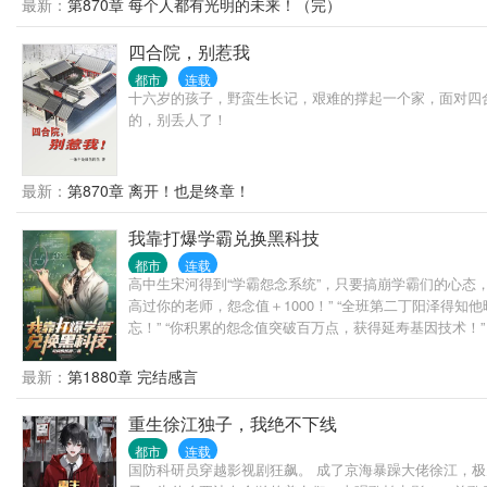
最新：
第870章 每个人都有光明的未来！（完）
四合院，别惹我
都市
连载
十六岁的孩子，野蛮生长记，艰难的撑起一个家，面对四
的，别丢人了！
最新：
第870章 离开！也是终章！
我靠打爆学霸兑换黑科技
都市
连载
高中生宋河得到“学霸怨念系统”，只要搞崩学霸们的心态，
高过你的老师，怨念值＋1000！” “全班第二丁阳泽得知
忘！” “你积累的怨念值突破百万点，获得延寿基因技术！
最新：
第1880章 完结感言
重生徐江独子，我绝不下线
都市
连载
国防科研员穿越影视剧狂飙。 成了京海暴躁大佬徐江，极