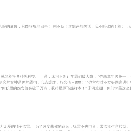
合院的禽兽，只能狠狠地回击！ 别惹我！道貌岸然的话，我不听你的！算计，
就能兑换各种黑科技。 于是，宋河不断让学霸们破大防： “你怒拿年级第一，全
他暗恋的女神是你的舔狗，心态爆炸，怨念值＋800！” “你宣布对不友好国家进
” “你积累的怨念值突破千万点，获得星际飞船样本！” 宋河难绷，你们学霸
为宠爱的独子徐雷。 为了改变悲催的命运，徐雷不去电鱼，带徐江生意转型。 “