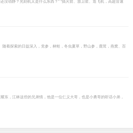
还没动静？光刻机又是什么东西？” “搞火箭、放卫星、造飞机，高超音速
虐。随着探索的日益深入，党参，林蛙，冬虫夏草，野山参，鹿茸，燕窝、百
陈耀东，江林这些的兄弟情，他是一位仁义大哥，也是小勇哥的听话小弟，