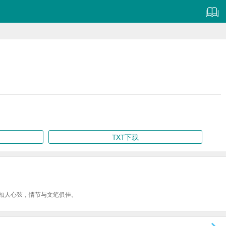
TXT下载
扣人心弦，情节与文笔俱佳。