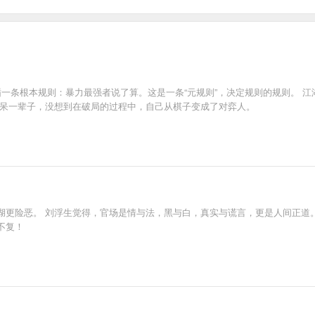
循一条根本规则：暴力最强者说了算。这是一条“元规则”，决定规则的规则。 
里呆一辈子，没想到在破局的过程中，自己从棋子变成了对弈人。
湖更险恶。 刘浮生觉得，官场是情与法，黑与白，真实与谎言，更是人间正道。
不复！