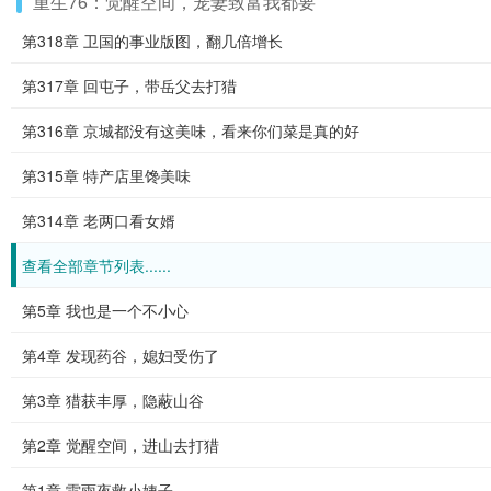
重生76：觉醒空间，宠妻致富我都要
第318章 卫国的事业版图，翻几倍增长
第317章 回屯子，带岳父去打猎
第316章 京城都没有这美味，看来你们菜是真的好
第315章 特产店里馋美味
第314章 老两口看女婿
查看全部章节列表......
第5章 我也是一个不小心
第4章 发现药谷，媳妇受伤了
第3章 猎获丰厚，隐蔽山谷
第2章 觉醒空间，进山去打猎
第1章 雷雨夜救小姨子