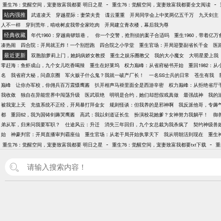
-
-
重生76：觉醒空间，宠妻致富我都要 明日之星
重生76：觉醒空间，宠妻致富我都要全文阅读
站内强推
武道凌天
穿越星际：妻荣夫贵
谍云重重
开局同学会上中奖两亿五千万
九天剑主
人不一样
穿到荒年，啃啥树皮我带全家吃肉
开局建立青衣楼，幕后我为尊
经典收藏
年代1960：穿越南锣鼓巷，
你一个交警，抢刑侦的案子合适吗
重生1960，带着亿
凑热闹
四合院：开局就王炸！一个别想跑
四合院之小学堂
重生官场：开局迎娶副省长千金
医
最近更新
双胞胎萝莉上门，她妈病娇女教授
重生之娱乐圈教父
我的大小魔女
大明星爱上我
零赶海：鱼虾成山，九个女儿吃香喝辣
重生在好莱坞
权力巅峰：从省府秘书开始
重回1982：
名
我省府大秘，问鼎京圈
军火贩子什么鬼？我就一破产厂长！
一名SS士兵的日常
苍生有我
巅峰
让你办军校，你佣兵百万震慑鹰酱
扒开相声马褂里面全是西游辛密
权力巅峰：从拒绝省厅
我收敛
独自在异能世界中闯荡升级
医武双绝
明明是合约，她们却想假戏真做
最强战神
我的
被我宠上天
充值系统不正经，开局暴打拜金女
规则怪谈：但我养的是邪神啊
我反派他哥，专薅
都
重回62，我为国铸剑薅哭鹰酱
高武：我以剑道证长生
扮演校花她爹？女神努力我躺平！
御
弟从军，归来问我要军职？
仕途风云：升迁
消失三年回归，九个女总裁为我杀疯了
契约神级兽
始
神豪判官：开局直播审判霸座仙
重生官场：从老干局开始执掌天下
我从明朝活到现在
重生
-
-
重生76：觉醒空间，宠妻致富我都要 明日之星
重生76：觉醒空间，宠妻致富我都要txt下载
重