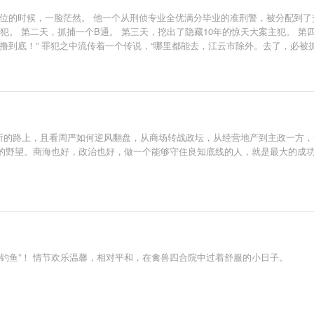
位的时候，一脸茫然。 他一个从刑侦专业全优满分毕业的准刑警，被分配到了
犯。 第二天，抓捕一个B通。 第三天，挖出了隐藏10年的惊天大案主犯。 第
撸到底！” 罪犯之中流传着一个传说，“哪里都能去，江云市除外。去了，必被抓
守所的路上，且看周严如何逆风翻盘，从商场转战政坛，从经营地产到主政一方
的野望。商海也好，政治也好，做一个能够守住良知底线的人，就是最大的成
“钓鱼”！ 情节欢乐温馨，相对平和，在禽兽四合院中过着舒服的小日子。