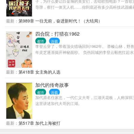
子，为什么要让白金瀚的美女们，去唱歌拍电影？一首歌卖
导弹，察打一体无人机……你到底还有多少高科技武器瞒着
最新：
第989章 一往无前，奋进新时代！（大结局）
四合院：打猎在1962
都市
连载
李登云穿了，带着顶尖猎场回到1962年。 莽榛山林，
年灵芝逐渐揭开神秘面纱。 负伤回城的李登云毅然扛起
最新：
第418章 女主角的人选
加代的传奇故事
都市
连载
加代原名任家忠，一代仁义大哥，江湖天花板，人称深圳
这里讲述加代大哥的江湖。
最新：
第517章 加代上海被打