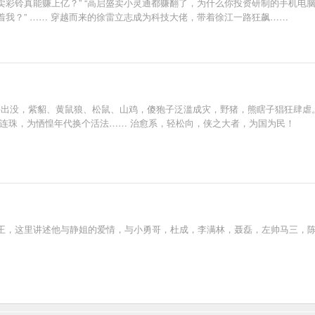
彩铃真能赚上亿？” “高启盛卖小灵通都赚翻了，为什么你投资研制的手机电脑
我？” …… 穿越而来的徐雷立志成为科技大佬，带着徐江一路狂飙……
野兽出没，紫貂、黄鼠狼、松鼠、山鸡，傻狍子泛滥成灾，野猪，熊瞎子猖狂肆
水连珠，为恓惶年代换个活法…… 治愈系，轻松向，侠之大者，为国为民！
王，这里讲述他与静姐的爱情，与小勇哥，杜成，李满林，聂磊，左帅马三，