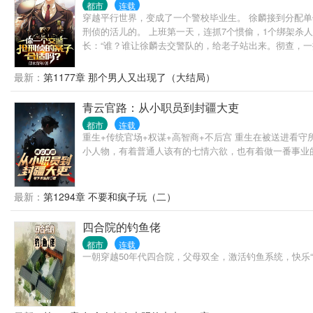
都市
连载
穿越平行世界，变成了一个警校毕业生。 徐麟接到分配单
刑侦的活儿的。 上班第一天，连抓7个惯偷，1个绑架杀人
长：“谁？谁让徐麟去交警队的，给老子站出来。彻查，一
最新：
第1177章 那个男人又出现了（大结局）
青云官路：从小职员到封疆大吏
都市
连载
重生+传统官场+权谋+高智商+不后宫 重生在被送进看
小人物，有着普通人该有的七情六欲，也有着做一番事业
最新：
第1294章 不要和疯子玩（二）
四合院的钓鱼佬
都市
连载
一朝穿越50年代四合院，父母双全，激活钓鱼系统，快乐