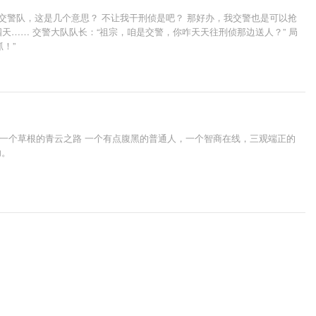
交警队，这是几个意思？ 不让我干刑侦是吧？ 那好办，我交警也是可以抢
四天…… 交警大队队长：“祖宗，咱是交警，你咋天天往刑侦那边送人？” 局
！”
，一个草根的青云之路 一个有点腹黑的普通人，一个智商在线，三观端正的
功。