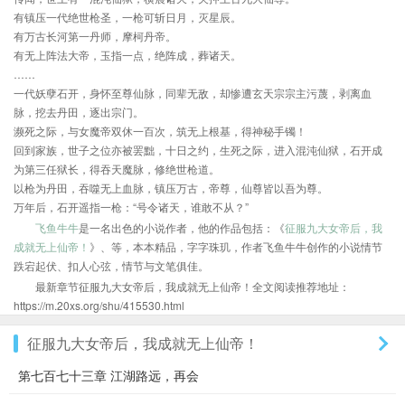
有镇压一代绝世枪圣，一枪可斩日月，灭星辰。
有万古长河第一丹师，摩柯丹帝。
有无上阵法大帝，玉指一点，绝阵成，葬诸天。
……
一代妖孽石开，身怀至尊仙脉，同辈无敌，却惨遭玄天宗宗主污蔑，剥离血
脉，挖去丹田，逐出宗门。
濒死之际，与女魔帝双休一百次，筑无上根基，得神秘手镯！
回到家族，世子之位亦被罢黜，十日之约，生死之际，进入混沌仙狱，石开成
为第三任狱长，得吞天魔脉，修绝世枪道。
以枪为丹田，吞噬无上血脉，镇压万古，帝尊，仙尊皆以吾为尊。
万年后，石开遥指一枪：“号令诸天，谁敢不从？”
飞鱼牛牛
是一名出色的小说作者，他的作品包括：《
征服九大女帝后，我
成就无上仙帝！
》、等，本本精品，字字珠玑，作者飞鱼牛牛创作的小说情节
跌宕起伏、扣人心弦，情节与文笔俱佳。
最新章节征服九大女帝后，我成就无上仙帝！全文阅读推荐地址：
https://m.20xs.org/shu/415530.html
征服九大女帝后，我成就无上仙帝！
第七百七十三章 江湖路远，再会