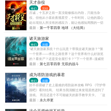
天才杂役
奇幻
完结
吕诚，十五岁之前一直没能修炼出内劲，只能当杂
役。但他从小喜欢夜视星空，十年时间，让他的眉心
处出现别人所没有的感应力，能让他感知周围的一切
事务，并且修炼出内劲，踏入武者行列。从此，这个
最新：
第一千零四章 地球 （大结局）
普通的杂役进阶为天才武者。学心法，进展神速；练
武技，无师能自通；易容变声，惟妙惟肖。在这个武
诸天旅游家
者为尊的世界，最终一步步成为睥睨天下的至尊强
奇幻
连载
者！
“诸天旅游家系统？什么玩意？带我去诸天旅游？”“第
一个世界——求生之路世界？这个世界有什么好游览
的？看丧尸？还是安全屋打卡？”“下一个世界--漫威世
界，这个世界给力啊！想想我是先去托尼斯塔克工业
最新：
第七百零四章 无双的战斗
大厦拍照留念，还是去美国队长纪念馆参观浏览
呢？...
成为塔防游戏的暴君
奇幻
连载
好不容易破了史上最难的塔防副本攻略 RPG 《守护帝
国吧》看到结局。 结果当我清醒过来发现居然进到了
游戏。 而且还是个不可能破关的新手教学关卡。 「这
该死的粪GAME，我一定会破给你看……！」 (看到这
最新：
永久停更
个作品的人别走先,先看一下,才决定要不要弃)
这个巫师他就不科学