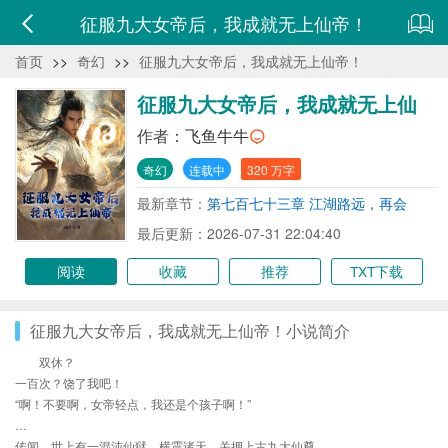
征服九大女帝后，我成就无上仙帝！
首页
>>
奇幻
>>
征服九大女帝后，我成就无上仙帝！
征服九大女帝后，我成就无上仙
帝！
作者：
飞鱼牛牛
奇幻
连载中
320 万字
最新章节：
第七百七十三章 江湖路远，再会
最后更新：2026-07-31 22:04:40
阅读
收藏
推荐
TXT下载
征服九大女帝后，我成就无上仙帝！小说简介
双休？
一百次？饶了我吧！
“啊！不要啊，女帝轻点，我还是个孩子啊！”
…
传闻，世上有一混沌仙狱，横震诸天，关押上古九大仙尊。