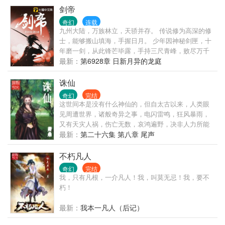
剑帝
奇幻
连载
九州大陆，万族林立，天骄并存。 传说修为高深的修
士，能够搬山填海，手握日月。 少年因神秘剑匣，十
年磨一剑，从此锋芒毕露，手持三尺青峰，败尽万千
天骄。
最新：
第6928章 日新月异的龙庭
诛仙
奇幻
完结
这世间本是没有什么神仙的，但自太古以来，人类眼
见周遭世界，诸般奇异之事，电闪雷鸣，狂风暴雨，
又有天灾人祸，伤亡无数，哀鸿遍野，决非人力所能
为，所能抵挡。遂以为九天之上，有诸般神灵，九幽
最新：
第二十六集 第八章 尾声
之下，亦是阴魂归处，阎罗殿堂。于是神仙之说，流
传于世。无数人类子民，诚心叩拜，向着自己臆想创
不朽凡人
造出的各种神明顶礼膜拜，祈福诉苦，香火鼎盛……
奇幻
完结
方今之世，正道大昌，邪魔退避......
我，只有凡根，一介凡人！我，叫莫无忌！我，要不
朽！
最新：
我本一凡人（后记）