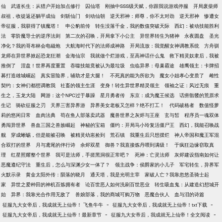
仙
武道长生：从猎户开始加点修行
囚仙塔
刚抽中SSS级天赋，你跟我说游戏停服
开局废柴师
叔祖，收徒返还躺平成仙
剑斩仙门
剑动仙朝
逆天邪神：师尊，你不太对劲
逆天邪神
惨遭女
帝征服，我获得了镇魔塔！
申公豹前传
转生没落千金，我的数值突破天际
西幻：被动技能胜利
法
零阶魔导士的逆序法则
第二次的召唤，开局拿下小公主
异世界转生为猪神
永夜圆盘
圣光
净化？我的哥布林会电磁炮
大航海时代下的法师成神路
开局流放：我觉醒女神调教系统
方舟驯
龙师在异世界掀起恐龙狂潮
金海仙宗
我就做个烂游戏，至高神话什么鬼
救下精灵奴隶后，我被
推倒了
涅盘！世界再度重置
吞噬技能竟被认为最垃圾
虫临异界：母巢霸途
雄鹰领主：卡牌招
募打造雄城崛起
真实冒险界，辅助才是大腿！
不死真的能为所欲为
魔女小姐孝心变质了
雌性
契约：女神们都想调教我
社畜的领主生涯
变身！转生异世界精灵领主
领袖之证：风过无痕
重
生之，玉龙大陆
网游：这个NPC过于暴躁
星月勇者传
东京：成为魔王候选
话痨骷髅的荒原求
生记
骑砍征服之刃
天界三害异界游
异界美女老板又怎样？绝不打工！
代码破格者
数值怪萝
莉的悠闲日常
血肉法典
苟在鱼人部落卖武器
魔兽世界之灰烬与王座
玄与皙
程序员一魂双体
勇闯异世界
兽血三国之兽族崛起
神秘的宝箱
僵约：开局马小玲复活僵尸王
西幻，我能召唤战
舰
穿成蜥蜴，但是能被召唤
被精灵幼崽捡到
荒石镇
我重生后只想摆烂
神人帝国和魔王军混
合双打的世界
月与鸢尾的伴行诗
余烬双星
御兽？我直接炼丹喂到满级！
于疯狂边缘窃取真
理
红星照耀整个世界
我可是法师，手搓黑洞很正常吧？
死神：亡灵法师
灰烬建设指南如何让
恶魔遵纪守法
重生后，怎么与深渊少女一体了？
领主战争：侯爵家的小儿子
军宅转生，异界军
火默示录
黄金太阳外传：陨落的晓月
通天塔，我是光明主宰
家破人亡？我靠忽悠圣骑士起
家
异世之爱种田的神机百炼拥有者
论百世恶人如何洗刷百世恶业
转生吸血鬼：从建造幻想城开
始
异界：我靠光合作用无敌了
兽娘部落，我的商城可购万物
恶魔合伙人
血与泪的诗篇
-
-
征服九大女帝后，我成就无上仙帝！ 飞鱼牛牛
征服九大女帝后，我成就无上仙帝！txt下载
-
-
征服九大女帝后，我成就无上仙帝！最新章节
征服九大女帝后，我成就无上仙帝！全文阅读