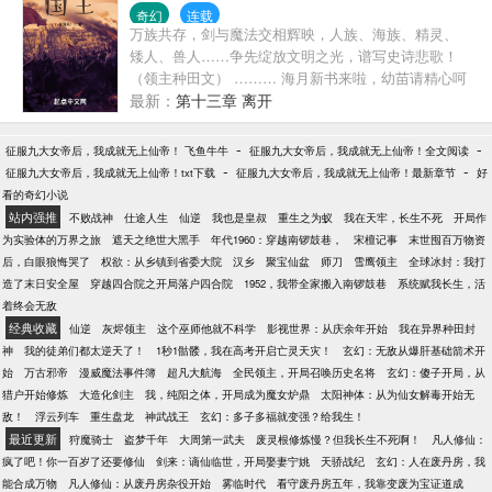
天大帝。 《战天诀》，天战斗地，盖世无敌，练到大
奇幻
连载
成，战力提升256倍，拳破寰宇，弹指灭星辰。 气吞
万族共存，剑与魔法交相辉映，人族、海族、精灵、
寰宇的黄泉大帝。 惊才绝艳的虚空大帝。 ……
矮人、兽人……争先绽放文明之光，谱写史诗悲歌！
（领主种田文） ……… 海月新书来啦，幼苗请精心呵
护！ 书荒的朋友请移步《逐道在诸天》、《神圣罗马
最新：
第十三章 离开
帝国》、《地中海霸主之路》
-
-
征服九大女帝后，我成就无上仙帝！ 飞鱼牛牛
征服九大女帝后，我成就无上仙帝！全文阅读
-
-
征服九大女帝后，我成就无上仙帝！txt下载
征服九大女帝后，我成就无上仙帝！最新章节
好
看的奇幻小说
站内强推
不败战神
仕途人生
仙逆
我也是皇叔
重生之为蚁
我在天牢，长生不死
开局作
为实验体的万界之旅
遮天之绝世大黑手
年代1960：穿越南锣鼓巷，
宋檀记事
末世囤百万物资
后，白眼狼悔哭了
权欲：从乡镇到省委大院
汉乡
聚宝仙盆
师刀
雪鹰领主
全球冰封：我打
造了末日安全屋
穿越四合院之开局落户四合院
1952，我带全家搬入南锣鼓巷
系统赋我长生，活
着终会无敌
经典收藏
仙逆
灰烬领主
这个巫师他就不科学
影视世界：从庆余年开始
我在异界种田封
神
我的徒弟们都太逆天了！
1秒1骷髅，我在高考开启亡灵天灾！
玄幻：无敌从爆肝基础箭术开
始
万古邪帝
漫威魔法事件簿
超凡大航海
全民领主，开局召唤历史名将
玄幻：傻子开局，从
猎户开始修炼
大造化剑主
我，纯阳之体，开局成为魔女炉鼎
太阳神体：从为仙女解毒开始无
敌！
浮云列车
重生盘龙
神武战王
玄幻：多子多福就变强？给我生！
最近更新
狩魔骑士
盗梦千年
大周第一武夫
废灵根修炼慢？但我长生不死啊！
凡人修仙：
疯了吧！你一百岁了还要修仙
剑来：谪仙临世，开局娶妻宁姚
天骄战纪
玄幻：人在废丹房，我
能合成万物
凡人修仙：从废丹房杂役开始
雾临时代
看守废丹房五年，我靠变废为宝证道成