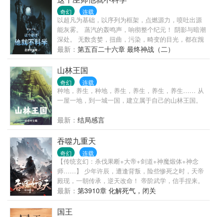
奇幻
连载
以超凡为基础，以序列为框架，点燃源力，喷吐出源
能灰雾。 蒸汽的轰鸣声，响彻整个纪元！ 阴影与暗潮
深处。 无数贪婪，扭曲，污染，畸变的目光，都在觊
觎着这个轰鸣的新世界。 世界开始变得热闹！ 而某个
最新：
第五百二十六章 最终神战（二）
巫师，则是悄无声息的苟在角落内。 “我喜欢发育！”
“那，这些魔王的头颅，邪神的骸骨是怎么回事？” “我
山林王国
说了，我喜欢发育，这就是妨碍我发育的下场！”
奇幻
连载
种地，养生，种地，养生，养生，养生，养生…… 从
一屋一地，到一城一国，建立属于自己的山林王国。
最新：
结局感言
吞噬九重天
奇幻
连载
【传统玄幻：杀伐果断+大帝+剑道+神魔煅体+神念
师……】 少年许辰，遭逢背叛，险些惨死之时，天帝
殿现，一朝传承，逆天改命！ 帝阶武学，信手捏来。
…… 世间一直有天帝殿的传说。 殿中有绝世大帝传
最新：
第3910章 化解死气，闭关
承。 镇古绝今的噬天大帝。 《吞噬帝诀》，噬天噬地
噬万物，练至大成，连大道都可吞噬。 战天斗地的战
国王