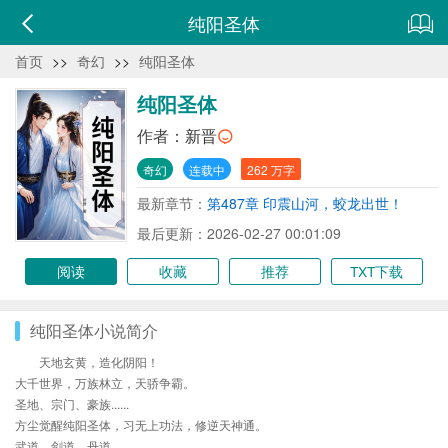
纯阳圣体
首页
>>
奇幻
>>
纯阳圣体
纯阳圣体
作者：
新晋
奇幻
连载中
262 万字
最新章节：
第487章 印震山河，蛟龙出世！
最后更新：2026-02-27 00:01:09
阅读
收藏
推荐
TXT下载
纯阳圣体小说简介
天地玄黄，造化阴阳！
大千世界，万族林立，天骄争霸。
圣地、宗门、豪族......
方尘觉醒纯阳圣体，习无上功法，修逆天神通。
武道、剑道、丹道......