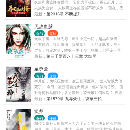
妖族和魔族降临世间， 它们力可拔山，吞云赶月，以
人族为血食， 人族可生存的区域不断减少， 现在，天
下九片大陆仅剩一域， 人族武者用血肉筑成城墙，抵
最新：
第2016章 不断提升
御异族， 在危急存亡之际， 获得圣人传承的武者江尘
迈入战场， 开启无敌之路，斩妖吞噬， 杀气纵横百万
无敌血脉
里，一剑光寒十九州！ 江尘，要为人族杀出个未来，
奇幻
完结
屠杀妖族天骄如屠狗，独享逆天机缘，终登绝巅！ 那
无垠宇宙，血脉为尊！出生决定一切，超品血脉者，
时，他才发现了隐藏在圣人传承中的秘密， 登天之
生有神通，移山填海，捉星拿月，十品废脉者，寿不
路，只有向前，一旦踏上，也许，再也无法回头...
过百，前途灰暗，蝼蚁一生！少年杨帆，七星宗一普
通杂役，注定碌碌一生，怎知偶有奇遇，得至宝吞
最新：
第三千两百八十三章 大结局
噬，吞无尽血脉，成无上圣脉，无敌天下，谁人不
服？......
至尊鼎
奇幻
连载
半月前，为镇压兽潮，凌云跌落魔渊。 世人皆以为他
死了。 今日，凌云活着走出魔渊，但却修为尽毁。 面
对青梅竹马悔婚，各方欺压，凌云该如何应对？ 投必
读票加更！
最新：
第1879章 九界众生，凌家三代
负鼎
奇幻
连载
相传女娲补天所炼的三万六千五百零一块五彩石并未
用尽，剩下最后一块遗于汤谷。铸器师“子君”将其炼制