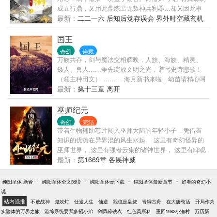
成五行鼎，又用此鼎练出无数神兵利器…却又因此事
遭奸人陷害，临死前将五行鼎藏在了世俗之中…掌鼎
最新：
二二一六 后知后觉存误会 界外时空藏玄机
者，掌天下寸拳之中。负鼎者，负天下命脉咽喉！我
本无意驭鼎，奈何藏鼎于身，引起天地异动！我本无
国王
意驭鼎，只因藏鼎于身，牵连宗毁人亡！一掌，鼎
奇幻
连载
现！二掌，鼎出！我已魂消魄散身在异乡，为何这尘
万族共存，剑与魔法交相辉映，人族、海族、精灵、
世仍要与我牵扯不清？难道…一切早有预谋？取我性
矮人、兽人……争先绽放文明之光，谱写史诗悲歌！
命埋故事，地府百年愈伤痕。算计年少智谋浅，魂魄
（领主种田文） ……… 海月新书来啦，幼苗请精心呵
归来胜海深！打住！再编就剧透了…剧情结构严谨，
护！ 书荒的朋友请移步《逐道在诸天》、《神圣罗马
最新：
第十三章 离开
人物联系意外！没有无缘因果，有坑皆有土埋！以
帝国》、《地中海霸主之路》
上。
巫师纪元
奇幻
完结
带着生物辅助芯片闯入巫师大陆的年轻小子，凭借着
知识的优势在异界混的风生水起。 这里有奇幻怪异的
巫师世界， 这里有强者云集的诸神世界， 这里有睥睨
众生的巨龙位面， 这里有轰隆隆的地精大帝国， 当
最新：
第1669章 各展神威
然，这里更多的则是充满离奇和玄幻的奇异世界……
从此，多元宇宙在这里出现了拐点，一个新的历史在
-
-
-
-
纯阳圣体 新晋
纯阳圣体全文阅读
纯阳圣体txt下载
纯阳圣体最新章节
好看的奇幻小
这里延伸， 巫师纪元！ ………………………… 老狼
说
联系方式： 扣扣：12061033 微信号：mikelwf 书友
站内强推
不败战神
鬼吹灯
仕途人生
仙逆
我也是皇叔
青铜古舟
在大唐苟活
开局作为
群：524235411
实验体的万界之旅
港综系统要我多招小弟
剑风碎铁衣
红色莫斯科
重回1982小渔村
万历新