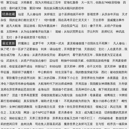
明
聚宝仙盆
大明暴君，我为大明续运三百年
宦海红颜香
大一实习，你跑去749收容怪物
四
合院：垂钓诸天万物
重回1958
我在娱乐圈当风水顾问的那些年
经典收藏
仙逆
凡人修仙传
灰烬领主
这个巫师他就不科学
影视世界：从庆余年开始
天才
杂役
我的徒弟们都太逆天了！
1秒1骷髅，我在高考开启亡灵天灾！
万古邪帝
漫威魔法事件
簿
超凡大航海
国运游戏：我为华夏战神！
四合院卖气运
玄幻：傻子开局，从猎户开始修
炼
太阳神体：从为仙女解毒开始无敌！
诡秘：从知识荒野走出
浮云列车
巫师纪元
神武战
王
玄幻：多子多福就变强？给我生！
最近更新
狩魔骑士
盗梦千年
大周第一武夫
废灵根修炼慢？但我长生不死啊！
凡人修仙：
疯了吧！你一百岁了还要修仙
剑来：谪仙临世，开局娶妻宁姚
天骄战纪
玄幻：人在废丹房，我
能合成万物
凡人修仙：从废丹房杂役开始
雾临时代
看守废丹房五年，我靠变废为宝证道成
仙
武道长生：从猎户开始加点修行
囚仙塔
刚抽中SSS级天赋，你跟我说游戏停服
开局废柴师
叔祖，收徒返还躺平成仙
剑斩仙门
剑动仙朝
逆天邪神：师尊，你不太对劲
逆天邪神
惨遭女
帝征服，我获得了镇魔塔！
申公豹前传
转生没落千金，我的数值突破天际
西幻：被动技能胜利
法
零阶魔导士的逆序法则
第二次的召唤，开局拿下小公主
异世界转生为猪神
永夜圆盘
圣光
净化？我的哥布林会电磁炮
大航海时代下的法师成神路
开局流放：我觉醒女神调教系统
方舟驯
龙师在异世界掀起恐龙狂潮
金海仙宗
我就做个烂游戏，至高神话什么鬼
救下精灵奴隶后，我被
推倒了
涅盘！世界再度重置
吞噬技能竟被认为最垃圾
虫临异界：母巢霸途
雄鹰领主：卡牌招
募打造雄城崛起
真实冒险界，辅助才是大腿！
不死真的能为所欲为
魔女小姐孝心变质了
雌性
契约：女神们都想调教我
社畜的领主生涯
变身！转生异世界精灵领主
领袖之证：风过无痕
重
生之，玉龙大陆
网游：这个NPC过于暴躁
星月勇者传
东京：成为魔王候选
话痨骷髅的荒原求
生记
骑砍征服之刃
天界三害异界游
异界美女老板又怎样？绝不打工！
代码破格者
数值怪萝
莉的悠闲日常
血肉法典
苟在鱼人部落卖武器
魔兽世界之灰烬与王座
玄与皙
程序员一魂双体