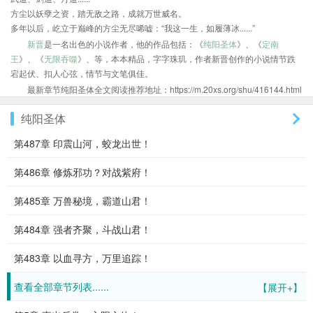
方尘以妖孽之资，踏无敌之路，成就万世威名。
多年以后，屹立于巅峰的方尘无尽唏嘘：“我这一生，如履薄冰......”
新晋
是一名出色的小说作者，他的作品包括：《
纯阳圣体
》、《
定南
王
》、《
无限吞噬
》、等，本本精品，字字珠玑，作者新晋创作的小说情节跌
宕起伏、扣人心弦，情节与文笔俱佳。
最新章节纯阳圣体全文阅读推荐地址：https://m.20xs.org/shu/416144.html
纯阳圣体
第487章 印震山河，蛟龙出世！
第486章 修炼邪功？对战紫府！
第485章 万兽秘境，霸道山君！
第484章 强者齐聚，斗战山君！
第483章 以血寻方，万里追踪！
查看全部章节列表......
【展开+】