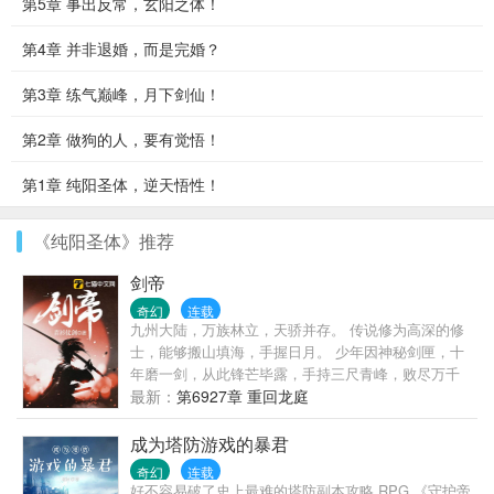
第5章 事出反常，玄阳之体！
第4章 并非退婚，而是完婚？
第3章 练气巅峰，月下剑仙！
第2章 做狗的人，要有觉悟！
第1章 纯阳圣体，逆天悟性！
《纯阳圣体》推荐
剑帝
奇幻
连载
九州大陆，万族林立，天骄并存。 传说修为高深的修
士，能够搬山填海，手握日月。 少年因神秘剑匣，十
年磨一剑，从此锋芒毕露，手持三尺青峰，败尽万千
天骄。
最新：
第6927章 重回龙庭
成为塔防游戏的暴君
奇幻
连载
好不容易破了史上最难的塔防副本攻略 RPG 《守护帝