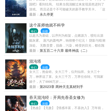
国吧》看到结局。 结果当我清醒过来发现居然进到了
游戏。 而且还是个不可能破关的新手教学关卡。 「这
该死的粪GAME，我一定会破给你看……！」 (看到这
最新：
永久停更
个作品的人别走先,先看一下,才决定要不要弃)
这个巫师他就不科学
奇幻
连载
以超凡为基础，以序列为框架，点燃源力，喷吐出源
能灰雾。 蒸汽的轰鸣声，响彻整个纪元！ 阴影与暗潮
深处。 无数贪婪，扭曲，污染，畸变的目光，都在觊
觎着这个轰鸣的新世界。 世界开始变得热闹！ 而某个
最新：
第五百二十六章 最终神战（二）
巫师，则是悄无声息的苟在角落内。 “我喜欢发育！”
“那，这些魔王的头颅，邪神的骸骨是怎么回事？” “我
混沌塔
说了，我喜欢发育，这就是妨碍我发育的下场！”
奇幻
连载
女大三，抱金砖。女大三千，位列仙班。女大三十
万，神界说了算。女大三千万，万界任你转。可我家
娘子，大了9999万岁……
最新：
第2023章 两种天玄真材到手
吞天混沌经：开局先吞圣女修为
奇幻
连载
【热血】【无敌】【情感丰富，不喜勿入】 万年前，