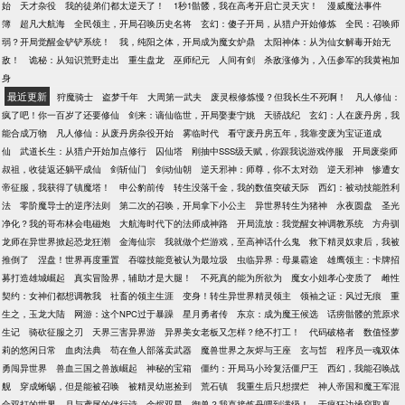
始
天才杂役
我的徒弟们都太逆天了！
1秒1骷髅，我在高考开启亡灵天灾！
漫威魔法事件
簿
超凡大航海
全民领主，开局召唤历史名将
玄幻：傻子开局，从猎户开始修炼
全民：召唤师
弱？开局觉醒金铲铲系统！
我，纯阳之体，开局成为魔女炉鼎
太阳神体：从为仙女解毒开始无
敌！
诡秘：从知识荒野走出
重生盘龙
巫师纪元
人间有剑
杀敌涨修为，入伍参军的我黄袍加
身
最近更新
狩魔骑士
盗梦千年
大周第一武夫
废灵根修炼慢？但我长生不死啊！
凡人修仙：
疯了吧！你一百岁了还要修仙
剑来：谪仙临世，开局娶妻宁姚
天骄战纪
玄幻：人在废丹房，我
能合成万物
凡人修仙：从废丹房杂役开始
雾临时代
看守废丹房五年，我靠变废为宝证道成
仙
武道长生：从猎户开始加点修行
囚仙塔
刚抽中SSS级天赋，你跟我说游戏停服
开局废柴师
叔祖，收徒返还躺平成仙
剑斩仙门
剑动仙朝
逆天邪神：师尊，你不太对劲
逆天邪神
惨遭女
帝征服，我获得了镇魔塔！
申公豹前传
转生没落千金，我的数值突破天际
西幻：被动技能胜利
法
零阶魔导士的逆序法则
第二次的召唤，开局拿下小公主
异世界转生为猪神
永夜圆盘
圣光
净化？我的哥布林会电磁炮
大航海时代下的法师成神路
开局流放：我觉醒女神调教系统
方舟驯
龙师在异世界掀起恐龙狂潮
金海仙宗
我就做个烂游戏，至高神话什么鬼
救下精灵奴隶后，我被
推倒了
涅盘！世界再度重置
吞噬技能竟被认为最垃圾
虫临异界：母巢霸途
雄鹰领主：卡牌招
募打造雄城崛起
真实冒险界，辅助才是大腿！
不死真的能为所欲为
魔女小姐孝心变质了
雌性
契约：女神们都想调教我
社畜的领主生涯
变身！转生异世界精灵领主
领袖之证：风过无痕
重
生之，玉龙大陆
网游：这个NPC过于暴躁
星月勇者传
东京：成为魔王候选
话痨骷髅的荒原求
生记
骑砍征服之刃
天界三害异界游
异界美女老板又怎样？绝不打工！
代码破格者
数值怪萝
莉的悠闲日常
血肉法典
苟在鱼人部落卖武器
魔兽世界之灰烬与王座
玄与皙
程序员一魂双体
勇闯异世界
兽血三国之兽族崛起
神秘的宝箱
僵约：开局马小玲复活僵尸王
西幻，我能召唤战
舰
穿成蜥蜴，但是能被召唤
被精灵幼崽捡到
荒石镇
我重生后只想摆烂
神人帝国和魔王军混
合双打的世界
月与鸢尾的伴行诗
余烬双星
御兽？我直接炼丹喂到满级！
于疯狂边缘窃取真