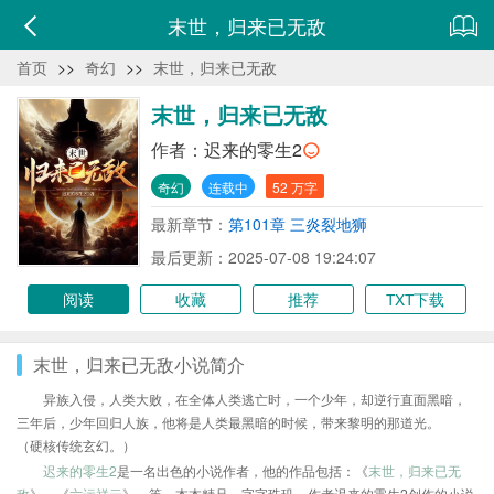
末世，归来已无敌
首页
>>
奇幻
>>
末世，归来已无敌
末世，归来已无敌
作者：
迟来的零生2
奇幻
连载中
52 万字
最新章节：
第101章 三炎裂地狮
最后更新：2025-07-08 19:24:07
阅读
收藏
推荐
TXT下载
末世，归来已无敌小说简介
异族入侵，人类大败，在全体人类逃亡时，一个少年，却逆行直面黑暗，
三年后，少年回归人族，他将是人类最黑暗的时候，带来黎明的那道光。
（硬核传统玄幻。）
迟来的零生2
是一名出色的小说作者，他的作品包括：《
末世，归来已无
敌
》、《
六运祥云
》、等，本本精品，字字珠玑，作者迟来的零生2创作的小说