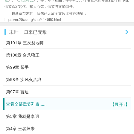
情节跌宕起伏、扣人心弦，情节与文笔俱佳。
最新章节末世，归来已无敌全文阅读推荐地址：
https://m.20xs.org/shu/414050.html
末世，归来已无敌
第101章 三炎裂地狮
第100章 合杀狼王
第99章 帮手
第98章 疾风火爪狼
第97章 曹迪
查看全部章节列表......
【展开+】
第5章 我就是李明
第4章 王者归来