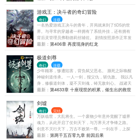
之下，亦是阴魂归处，阎罗殿堂。于是神仙之说，流
传于世。无数人类子民，诚心叩拜，向着自己臆想创
游戏王：决斗者的奇幻冒险
造出的各种神明顶礼膜拜，祈福诉苦，香火鼎盛……
奇幻
连载
方今之世，正道大昌，邪魔退避......
一名热爱游戏王决斗的青年，开局就来到了5DS的世
界。与寻常的穿越者一样拥有了系统外挂，还有拥有
背后灵管理员弗勒德莉丝辅佐。 剧情按照原作正常发
展，但是这些世界里却被名叫“普罗米修斯”的组织所渗
最新：
第406章 再度现身的红龙
透。剧情正在发生剧烈的改变，以及不断出现的前所
未见的强大敌人。 为了与这股势力战斗，游暮踏上了
极道剑尊
他在各大决斗世界的旅程。 然而更大的阴谋在等待着
奇幻
连载
他。 （因为很难顾及卡片效果与剧情决斗完美搭配，
少年顾寒，惨遭陷害，背负弑父恶名。 濒死之际唤醒
因此无法完全百分百的确定卡片效果处理的正确，因
神秘剑道传承。 一人一剑，报父仇，斩仇敌。 我以凡
此本作不可避免的会出现效果与现实效果不一样的“口
身，修极道剑体，凝不灭剑魂，铸无敌剑心。 战诸天
胡”现象。）
万界,败无上天骄。 一剑起，九幽黄泉崩。 一剑落，
最新：
第4633章 十座现世的积累，催生出的救世
大道轮回灭。 问鼎极道，我为剑尊！
之主！
剑墟
奇幻
完结
万妖临世，大乱将生。一个废物少年意外觉醒了墟界
魂力，从此开启了仗剑天下，与万界天才争锋之路。
剑意不灭行天下，万古不败第一尊。一剑在手，上探
九霄，下闯幽府，争霸异界，让天下万剑朝宗！
最新：
第两千五百零九章 前因后果