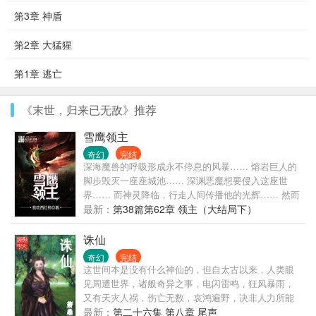
第3章 神盾
第2章 大猛猩
第1章 逃亡
《末世，归来已无敌》推荐
雪鹰领主
奇幻
完结
深海魔兽的呼吸形成永不停息的风暴…… 熔岩巨人的
脚步毁灭一座座城池…… 深渊恶魔想要侵入这座世
界…… 而神灵降临，行走人间传播他的光辉…… 然而
整个世界由夏族帝国‘龙山帝国’统治，这是人类的帝
最新：
第38篇第62章 领主（大结局下）
国，知识渊博的法师们埋首于法师塔中百年千年，骑
士们巡守天空大地海洋…… 在帝国的安阳行省，有一
诛仙
个很小很不起眼的贵族领地，叫——雪鹰领！ 故事，
奇幻
完结
就从这里开始！ ****** 继《莽荒纪》《吞噬星空》
这世间本是没有什么神仙的，但自太古以来，人类眼
《九鼎记》《盘龙》《星辰变》《寸芒》《星峰传
见周遭世界，诸般奇异之事，电闪雷鸣，狂风暴雨，
说》后，番茄的第八本小说！
又有天灾人祸，伤亡无数，哀鸿遍野，决非人力所能
为，所能抵挡。遂以为九天之上，有诸般神灵，九幽
最新：
第二十六集 第八章 尾声