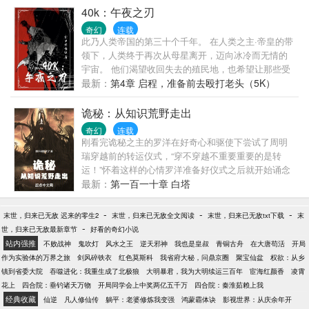
40k：午夜之刃
奇幻
连载
此乃人类帝国的第三十个千年。 在人类之主·帝皇的带
领下，人类终于再次从母星离开，迈向冰冷而无情的
宇宙。 他们渴望收回失去的殖民地，也希望让那些受
着痛苦折磨的人们回到帝皇的光辉之下。 此时此刻，
最新：
第4章 启程，准备前去殴打老头（5K）
人类还对未来怀揣着美好的愿景。 此时此刻，没人知
道未来会发生什么。 而故事，则开始于一个名为诺斯
诡秘：从知识荒野走出
特拉莫的偏远星球之上。 卡里尔·洛哈尔斯。 你应该
奇幻
连载
记住这个名字。 （战锤同人。）
刚看完诡秘之主的罗洋在好奇心和驱使下尝试了周明
瑞穿越前的转运仪式，“穿不穿越不重要重要的是转
运！”怀着这样的心情罗洋准备好仪式之后就开始诵念
起了愚者的尊名：不属于这个时代的愚者；灰雾之上
最新：
第一百一十章 白塔
的神秘主宰；执掌好运的黄黑之王... 坏消息：转运仪
式并不能转运 更坏的消息：转运仪式真的可以让人穿
-
-
-
末世，归来已无敌 迟来的零生2
末世，归来已无敌全文阅读
末世，归来已无敌txt下载
末
越
-
世，归来已无敌最新章节
好看的奇幻小说
站内强推
不败战神
鬼吹灯
风水之王
逆天邪神
我也是皇叔
青铜古舟
在大唐苟活
开局
作为实验体的万界之旅
剑风碎铁衣
红色莫斯科
我省府大秘，问鼎京圈
聚宝仙盆
权欲：从乡
镇到省委大院
吞噬进化：我重生成了北极狼
大明暴君，我为大明续运三百年
宦海红颜香
凌霄
花上
四合院：垂钓诸天万物
开局同学会上中奖两亿五千万
四合院：秦淮茹赖上我
经典收藏
仙逆
凡人修仙传
躺平：老婆修炼我变强
鸿蒙霸体诀
影视世界：从庆余年开