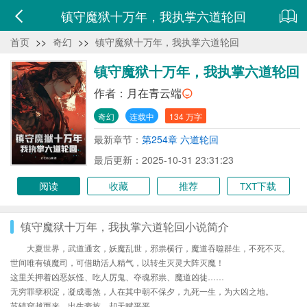
镇守魔狱十万年，我执掌六道轮回
首页
>>
奇幻
>>
镇守魔狱十万年，我执掌六道轮回
镇守魔狱十万年，我执掌六道轮回
作者：
月在青云端
奇幻
连载中
134 万字
最新章节：
第254章 六道轮回
最后更新：2025-10-31 23:31:23
阅读
收藏
推荐
TXT下载
镇守魔狱十万年，我执掌六道轮回小说简介
大夏世界，武道通玄，妖魔乱世，邪祟横行，魔道吞噬群生，不死不灭。
世间唯有镇魔司，可借助活人精气，以转生灭灵大阵灭魔！
这里关押着凶恶妖怪、吃人厉鬼、夺魂邪祟、魔道凶徒……
无穷罪孽积淀，凝成毒煞，人在其中朝不保夕，九死一生，为大凶之地。
苏镇穿越而来，出生豪族，却天赋平平。