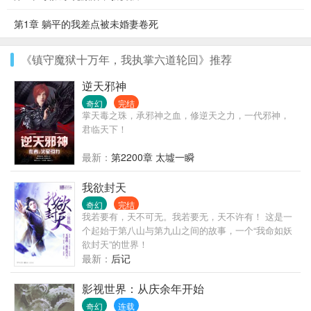
第1章 躺平的我差点被未婚妻卷死
《镇守魔狱十万年，我执掌六道轮回》推荐
逆天邪神
奇幻
完结
掌天毒之珠，承邪神之血，修逆天之力，一代邪神，
君临天下！
最新：
第2200章 太墟一瞬
我欲封天
奇幻
完结
我若要有，天不可无。我若要无，天不许有！ 这是一
个起始于第八山与第九山之间的故事，一个“我命如妖
欲封天”的世界！
最新：
后记
影视世界：从庆余年开始
奇幻
连载