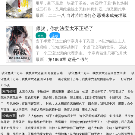
用尽，剩下最后一块遗于汤谷。铸器师“子君”将其炼制
成五行鼎，又用此鼎练出无数神兵利器…却又因此事
遭奸人陷害，临死前将五行鼎藏在了世俗之中…掌鼎
最新：
二二一八 自讨苦吃道何必 恶祸未成先埋藏
者，掌天下寸拳之中。负鼎者，负天下命脉咽喉！我
本无意驭鼎，奈何藏鼎于身，引起天地异动！我本无
师叔，你的法宝太不正经了
意驭鼎，只因藏鼎于身，牵连宗毁人亡！一掌，鼎
奇幻
连载
现！二掌，鼎出！我已魂消魄散身在异乡，为何这尘
当了半辈子道士的李寒舟中了彩票，本以为能走上人
世仍要与我牵扯不清？难道…一切早有预谋？取我性
生巅峰，谁知却穿越到了一个道门没落的世界。 还成
命埋故事，地府百年愈伤痕。算计年少智谋浅，魂魄
了一个三流道观的代理宗主。 李寒舟猜测只要飞升就
归来胜海深！打住！再编就剧透了…剧情结构严谨，
能回到地球，奈何自身资质太差，只能寄希望于弟子
最新：
第1866章 这是个假的
人物联系意外！没有无缘因果，有坑皆有土埋！以
身上。 李寒舟：江湖险恶，我给你们炼制点法宝丹
上。
药，帮助你们修炼。 大弟子：师叔，摄魂铃本应动人
-
-
镇守魔狱十万年，我执掌六道轮回 月在青云端
镇守魔狱十万年，我执掌六道轮回全文阅读
镇
心神，怎么你的摄魂铃让魔门集体小便失禁？ 二弟
-
-
守魔狱十万年，我执掌六道轮回txt下载
镇守魔狱十万年，我执掌六道轮回最新章节
好看的奇
子：师叔，七宝葫芦只收人兵器，怎么你的七宝葫芦
幻小说
专收人衣服？太玄圣地的圣女被人看光了。 三弟子：
站内强推
太荒吞天诀
不败战神
谍云重重
最佳女婿
仙逆
老祖别苟了，宇宙要没了
四合
师叔，你炼制的神力丹号称吃了以一敌四，真精准
院里的悠哉日子
红色莫斯科
四合院：最强主角
院士重生：回到1975当知青
十日终焉
五仙
啊，真只能打四个，少一个人都打不过！ 李寒舟：真
门
年代1960：穿越南锣鼓巷，
封总，太太想跟你离婚很久了
四合院：我叫易中河
谍影：命令
奇怪，我是按照说明书炼制的呀！ 众弟子：师叔，别
与征服
在大唐苟活
快穿之炮灰她选择种田
快穿之云初
重生之为蚁
炼了，我们带你飞升吧，人间没脸待了。
经典收藏
仙逆
凡人修仙传
躺平：老婆修炼我变强
这个巫师他就不科学
影视世界：从庆余
年开始
吞天圣帝
我在异界种田封神
雪鹰领主
我的徒弟们都太逆天了！
1秒1骷髅，我在高考
开启亡灵天灾！
漫威魔法事件簿
武神：从攒经验值开始无敌
超凡大航海
玄幻：诸天最强系
统
我，纯阳之体，开局成为魔女炉鼎
太阳神体：从为仙女解毒开始无敌！
诡秘：从知识荒野走