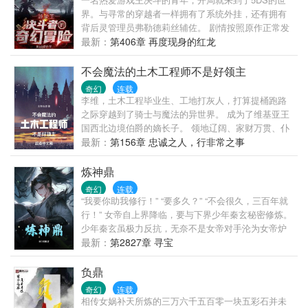
界。与寻常的穿越者一样拥有了系统外挂，还有拥有
背后灵管理员弗勒德莉丝辅佐。 剧情按照原作正常发
展，但是这些世界里却被名叫“普罗米修斯”的组织所渗
最新：
第406章 再度现身的红龙
透。剧情正在发生剧烈的改变，以及不断出现的前所
未见的强大敌人。 为了与这股势力战斗，游暮踏上了
不会魔法的土木工程师不是好领主
他在各大决斗世界的旅程。 然而更大的阴谋在等待着
奇幻
连载
他。 （因为很难顾及卡片效果与剧情决斗完美搭配，
李维，土木工程毕业生、工地打灰人，打算提桶跑路
因此无法完全百分百的确定卡片效果处理的正确，因
之际穿越到了骑士与魔法的异世界。 成为了维基亚王
此本作不可避免的会出现效果与现实效果不一样的“口
国西北边境伯爵的嫡长子。 领地辽阔、家财万贯、仆
胡”现象。）
役成群、兵强马壮。 英俊潇洒、爱民如子、兄友弟
最新：
第156章 忠诚之人，行非常之事
恭、父慈子孝。 穿越标准之高起点罕有。 可惜，已经
是兽人的俘虏啦！ 本书又名《土木狗穿越异世界》
炼神鼎
《荆棘领打灰人》 标签：领主、种田、低魔、欢乐向
奇幻
连载
“我要你助我修行！” “要多久？” “不会很久，三百年就
行！” 女帝自上界降临，要与下界少年秦玄秘密修炼。
少年秦玄虽极力反抗，无奈不是女帝对手沦为女帝炉
鼎，整整三百年！ 绝望之际，女帝以星辰为骨，混沌
最新：
第2827章 寻宝
为肉，为秦玄重塑无敌之身，得太荒神器，自此少年
鱼飞龙门，鲸吞天地！ “我有一尊炼神炉，可炼妖、炼
负鼎
仙，熔炼乾坤万物！”
奇幻
连载
相传女娲补天所炼的三万六千五百零一块五彩石并未