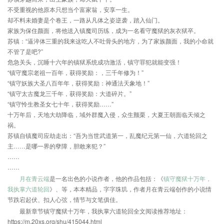
不受重视的他原本只想当个富家翁，安享一生。
却不料未婚妻是个卷王，一路从凡体之姿逆袭，踏入仙门。
家族为保住颜面，将他送入镇魔司历练，成为一名看守魔狱的灰衣狱卒。
苏镇：“逼淬体三重的我来这吃人不吐骨头的地方，为了家族颜面，我的小命就
不管了是吧?”
危急关头，沉睡十六年的镇狱系统成功激活，镇守罪犯就能变强！
“镇守魔宗老祖一百年，获得奖励：，三千年修为！”
“镇守妖族大圣八百年年，获得奖励：神通法天象地！”
“镇守太古魔龙三千年，获得奖励：大道碎片。”
“镇守怜生教圣女七十年，获得奖励……”
十万年后，天地大劫降临，域外群魔入侵，众生颤栗，大夏王朝面临天倾之
祸。
苏镇自镇魔司应劫走出：“吾为当世武道第一，乱魔纪元第一仙，六道轮回之
主……是哪一界的孽障，胆敢来犯？”
……
……
月在青云端
是一名出色的小说作者，他的作品包括：《
镇守魔狱十万年，
我执掌六道轮回
》、等，本本精品，字字珠玑，作者月在青云端创作的小说情
节跌宕起伏、扣人心弦，情节与文笔俱佳。
最新章节镇守魔狱十万年，我执掌六道轮回全文阅读推荐地址：
https://m.20xs.org/shu/415044.html