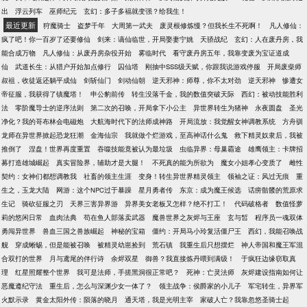
出
浮云列车
巫师纪元
玄幻：多子多福就变强？给我生！
最近更新
狩魔骑士
盗梦千年
大周第一武夫
废灵根修炼慢？但我长生不死啊！
凡人修仙：
疯了吧！你一百岁了还要修仙
剑来：谪仙临世，开局娶妻宁姚
天骄战纪
玄幻：人在废丹房，我
能合成万物
凡人修仙：从废丹房杂役开始
雾临时代
看守废丹房五年，我靠变废为宝证道成
仙
武道长生：从猎户开始加点修行
囚仙塔
刚抽中SSS级天赋，你跟我说游戏停服
开局废柴师
叔祖，收徒返还躺平成仙
剑斩仙门
剑动仙朝
逆天邪神：师尊，你不太对劲
逆天邪神
惨遭女
帝征服，我获得了镇魔塔！
申公豹前传
转生没落千金，我的数值突破天际
西幻：被动技能胜利
法
零阶魔导士的逆序法则
第二次的召唤，开局拿下小公主
异世界转生为猪神
永夜圆盘
圣光
净化？我的哥布林会电磁炮
大航海时代下的法师成神路
开局流放：我觉醒女神调教系统
方舟驯
龙师在异世界掀起恐龙狂潮
金海仙宗
我就做个烂游戏，至高神话什么鬼
救下精灵奴隶后，我被
推倒了
涅盘！世界再度重置
吞噬技能竟被认为最垃圾
虫临异界：母巢霸途
雄鹰领主：卡牌招
募打造雄城崛起
真实冒险界，辅助才是大腿！
不死真的能为所欲为
魔女小姐孝心变质了
雌性
契约：女神们都想调教我
社畜的领主生涯
变身！转生异世界精灵领主
领袖之证：风过无痕
重
生之，玉龙大陆
网游：这个NPC过于暴躁
星月勇者传
东京：成为魔王候选
话痨骷髅的荒原求
生记
骑砍征服之刃
天界三害异界游
异界美女老板又怎样？绝不打工！
代码破格者
数值怪萝
莉的悠闲日常
血肉法典
苟在鱼人部落卖武器
魔兽世界之灰烬与王座
玄与皙
程序员一魂双体
勇闯异世界
兽血三国之兽族崛起
神秘的宝箱
僵约：开局马小玲复活僵尸王
西幻，我能召唤战
舰
穿成蜥蜴，但是能被召唤
被精灵幼崽捡到
荒石镇
我重生后只想摆烂
神人帝国和魔王军混
合双打的世界
月与鸢尾的伴行诗
余烬双星
御兽？我直接炼丹喂到满级！
于疯狂边缘窃取真
理
红星照耀整个世界
我可是法师，手搓黑洞很正常吧？
死神：亡灵法师
灰烬建设指南如何让
恶魔遵纪守法
重生后，怎么与深渊少女一体了？
领主战争：侯爵家的小儿子
军宅转生，异界军
火默示录
黄金太阳外传：陨落的晓月
通天塔，我是光明主宰
家破人亡？我靠忽悠圣骑士起