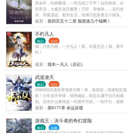
庆余年，剑神重现，一剑当抵三千甲！仙剑奇侠，在
世罗汉，大威天龙压魔尊！罚罪、异物录……玄幻史
诗、罪案谍战、都市生活，张傅只想多要几个镜头。
最新：
第四百五十二章 脸面值几个钱啊！
不朽凡人
奇幻
完结
我，只有凡根，一介凡人！我，叫莫无忌！我，要不
朽！
最新：
我本一凡人（后记）
武道凌天
奇幻
完结
2596022武道世界强者为尊！拳，权相连，强者制定规
则！少年逆天争锋，强势崛起，制定出属于自己的规
则。没有什么事情是一剑摆不平的，一剑不行，就两
剑！蛰龙已惊眠，一吼动千山！圣血在身，剑道在
最新：
第6171章 命运反噬
身，踩着万界天才崛起，不服就战，这就是不一样的
道！
游戏王：决斗者的奇幻冒险
奇幻
连载
一名热爱游戏王决斗的青年，开局就来到了5DS的世