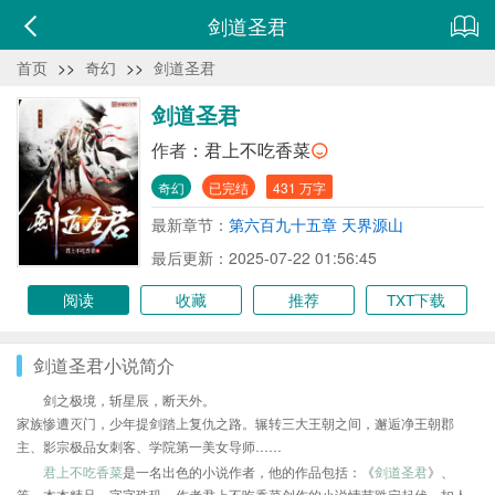
剑道圣君
首页
>>
奇幻
>>
剑道圣君
剑道圣君
作者：
君上不吃香菜
奇幻
已完结
431 万字
最新章节：
第六百九十五章 天界源山
最后更新：2025-07-22 01:56:45
阅读
收藏
推荐
TXT下载
剑道圣君小说简介
剑之极境，斩星辰，断天外。
家族惨遭灭门，少年提剑踏上复仇之路。辗转三大王朝之间，邂逅净王朝郡
主、影宗极品女刺客、学院第一美女导师……
君上不吃香菜
是一名出色的小说作者，他的作品包括：《
剑道圣君
》、
等，本本精品，字字珠玑，作者君上不吃香菜创作的小说情节跌宕起伏、扣人