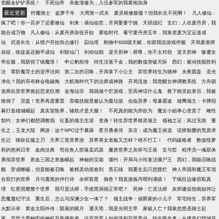
觉醒金铲铲系统！
不死仙帝
杀敌涨修为，入伍参军的我黄袍加身
最近更新
狩魔骑士
盗梦千年
大周第一武夫
废灵根修炼慢？但我长生不死啊！
凡人修仙：
疯了吧！你一百岁了还要修仙
剑来：谪仙临世，开局娶妻宁姚
天骄战纪
玄幻：人在废丹房，我
能合成万物
凡人修仙：从废丹房杂役开始
雾临时代
看守废丹房五年，我靠变废为宝证道成
仙
武道长生：从猎户开始加点修行
囚仙塔
刚抽中SSS级天赋，你跟我说游戏停服
开局废柴师
叔祖，收徒返还躺平成仙
剑斩仙门
剑动仙朝
逆天邪神：师尊，你不太对劲
逆天邪神
惨遭女
帝征服，我获得了镇魔塔！
申公豹前传
转生没落千金，我的数值突破天际
西幻：被动技能胜利
法
零阶魔导士的逆序法则
第二次的召唤，开局拿下小公主
异世界转生为猪神
永夜圆盘
圣光
净化？我的哥布林会电磁炮
大航海时代下的法师成神路
开局流放：我觉醒女神调教系统
方舟驯
龙师在异世界掀起恐龙狂潮
金海仙宗
我就做个烂游戏，至高神话什么鬼
救下精灵奴隶后，我被
推倒了
涅盘！世界再度重置
吞噬技能竟被认为最垃圾
虫临异界：母巢霸途
雄鹰领主：卡牌招
募打造雄城崛起
真实冒险界，辅助才是大腿！
不死真的能为所欲为
魔女小姐孝心变质了
雌性
契约：女神们都想调教我
社畜的领主生涯
变身！转生异世界精灵领主
领袖之证：风过无痕
重
生之，玉龙大陆
网游：这个NPC过于暴躁
星月勇者传
东京：成为魔王候选
话痨骷髅的荒原求
生记
骑砍征服之刃
天界三害异界游
异界美女老板又怎样？绝不打工！
代码破格者
数值怪萝
莉的悠闲日常
血肉法典
苟在鱼人部落卖武器
魔兽世界之灰烬与王座
玄与皙
程序员一魂双体
勇闯异世界
兽血三国之兽族崛起
神秘的宝箱
僵约：开局马小玲复活僵尸王
西幻，我能召唤战
舰
穿成蜥蜴，但是能被召唤
被精灵幼崽捡到
荒石镇
我重生后只想摆烂
神人帝国和魔王军混
合双打的世界
月与鸢尾的伴行诗
余烬双星
御兽？我直接炼丹喂到满级！
于疯狂边缘窃取真
理
红星照耀整个世界
我可是法师，手搓黑洞很正常吧？
死神：亡灵法师
灰烬建设指南如何让
恶魔遵纪守法
重生后，怎么与深渊少女一体了？
领主战争：侯爵家的小儿子
军宅转生，异界军
火默示录
黄金太阳外传：陨落的晓月
通天塔，我是光明主宰
家破人亡？我靠忽悠圣骑士起
家
异世之爱种田的神机百炼拥有者
论百世恶人如何洗刷百世恶业
转生吸血鬼：从建造幻想城开