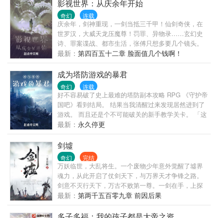
影视世界：从庆余年开始
奇幻
连载
庆余年，剑神重现，一剑当抵三千甲！仙剑奇侠，在
世罗汉，大威天龙压魔尊！罚罪、异物录……玄幻史
诗、罪案谍战、都市生活，张傅只想多要几个镜头。
最新：
第四百五十二章 脸面值几个钱啊！
成为塔防游戏的暴君
奇幻
连载
好不容易破了史上最难的塔防副本攻略 RPG 《守护帝
国吧》看到结局。 结果当我清醒过来发现居然进到了
游戏。 而且还是个不可能破关的新手教学关卡。 「这
该死的粪GAME，我一定会破给你看……！」 (看到这
最新：
永久停更
个作品的人别走先,先看一下,才决定要不要弃)
剑墟
奇幻
完结
万妖临世，大乱将生。一个废物少年意外觉醒了墟界
魂力，从此开启了仗剑天下，与万界天才争锋之路。
剑意不灭行天下，万古不败第一尊。一剑在手，上探
九霄，下闯幽府，争霸异界，让天下万剑朝宗！
最新：
第两千五百零九章 前因后果
多子多福：我的孩子都是大帝之资