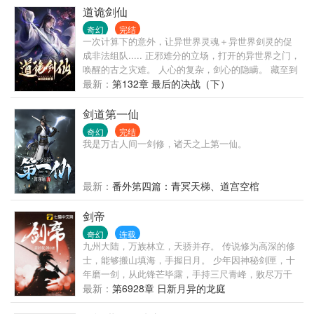
道诡剑仙
奇幻
完结
一次计算下的意外，让异世界灵魂＋异世界剑灵的促
成非法组队..... 正邪难分的立场，打开的异世界之门，
唤醒的古之灾难。 人心的复杂，剑心的隐瞒。 藏至到
最后的真相令人崩溃..... 穆青最终决定湮灭诸天
最新：
第132章 最后的决战（下）
剑道第一仙
奇幻
完结
我是万古人间一剑修，诸天之上第一仙。
最新：
番外第四篇：青冥天梯、道宫空棺
剑帝
奇幻
连载
九州大陆，万族林立，天骄并存。 传说修为高深的修
士，能够搬山填海，手握日月。 少年因神秘剑匣，十
年磨一剑，从此锋芒毕露，手持三尺青峰，败尽万千
天骄。
最新：
第6928章 日新月异的龙庭