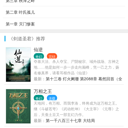
第三章 秋泽之畔
第二章 叶氏孤儿
第一章 灭门惨案
《剑道圣君》推荐
仙逆
奇幻
完结
夺基大法、杀人夺宝、尸阴秘宗、域外战场、古神之
地……他是如何一步一步走向巅峰，凭一己之力，扬
名修真界，请看耳根作品《仙逆》
最新：
第十三卷 灯火阑珊 第2088章 蓦然回首（全
书完）
万相之王
奇幻
连载
天地间，有万相。而我李洛，终将成为这万相之王。
继《斗破苍穹》《武动乾坤》《大主宰》《元尊》之
后，天蚕土豆又一部玄幻力作。
最新：
第一千八百三十七章 大结局