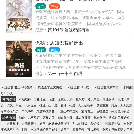
奇幻
完结
宋毅穿越到神界大陆，北域一个小门派天玄宗。因为
资质差，达不到筑基境界，被遣返至小世界林，为宗
门物色天赋禀异的修炼苗子。 因为觉醒多子多福系
统，只要生孩子就能获得奖励。 而且生的孩子都是拥
最新：
第194章 连这都能有用
有大帝模板资质。 宋毅在一个小世界林，生下宋昊，
宋炎两个儿子，获得了至尊骨、异火等专属武器功
诡秘：从知识荒野走出
法。并且带着两个儿子，前往天玄宗弟子阁上交。 准
奇幻
连载
备利用宗门资源培养自己的儿子。 在天赋测试的时
刚看完诡秘之主的罗洋在好奇心和驱使下尝试了周明
候，意外结仇先天后期的张继，并且两个儿子天赋测
瑞穿越前的转运仪式，“穿不穿越不重要重要的是转
试出现异常。 值守长老发现异状，便将宋毅两个儿子
运！”怀着这样的心情罗洋准备好仪式之后就开始诵念
待到宗主处查看，宗主一眼看出两小儿拥有逆天资
起了愚者的尊名：不属于这个时代的愚者；灰雾之上
最新：
第一百一十章 白塔
质，收为关门弟子。 而宋毅回去等待一天之后，再次
的神秘主宰；执掌好运的黄黑之王... 坏消息：转运仪
前往弟子阁。而之前碰到的筑基期弟子，却在宋毅离
式并不能转运 更坏的消息：转运仪式真的可以让人穿
-
-
-
-
剑道圣君 君上不吃香菜
剑道圣君全文阅读
剑道圣君txt下载
剑道圣君最新章节
好看的
开的时候潜入他所在的小世界。 等宋毅到了弟子阁，
越
奇幻小说
执法长老当众宣布宋毅物色的两个苗子也就是宋毅的
站内强推
不败战神
万相之王
龙族
太荒吞天诀
鬼吹灯
逆天帝皇
最佳女婿
混沌天帝
两个儿子，资质底下不符合招收条件。但是因为性格
诀
贞观小闲王
风水之王
仕途人生
逆天邪神
仙逆
凡人的骄傲
谍云重重
封总，太太想跟
聪慧，被宗主所喜，收为童子。
你离婚很久了
年代1960：穿越南锣鼓巷，
重生60带空间
凌霄花上
吞噬星空：开局签到帝经
经典收藏
仙逆
六环巫师
万相之王
剑道第一仙
凡人修仙传
氪命修行：从锦衣卫开始长
生
逆天邪神
太荒吞天诀
躺平：老婆修炼我变强
凡人的骄傲
灰烬领主
鸿蒙霸体诀
这个巫
师他就不科学
剑帝
当上赘婿的我只好读书成圣了
吞天圣帝
万古邪帝
全民：召唤师弱？开局