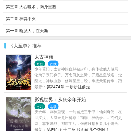
第三章 大吞噬术，肉身重塑
第二章 神魂不灭
第一章 断肠人，在天涯
《大至尊》推荐
太古神族
奇幻
连载
少年莫阳，太古神族血脉被封印，身体被他人做局，
沦为了宗门弃子。万念俱灰之际，开启星皇战塔，觉
醒太古神族血脉，修炼星皇古经，承接天道传承，踏
上一条复仇的逆天之路。我若成魔，谁敢成佛！
最新：
第2474章 一步步往前走
影视世界：从庆余年开始
奇幻
连载
庆余年，剑神重现，一剑当抵三千甲！仙剑奇侠，在
世罗汉，大威天龙压魔尊！罚罪、异物录……玄幻史
诗、罪案谍战、都市生活，张傅只想多要几个镜头。
最新：
第四百五十二章 脸面值几个钱啊！