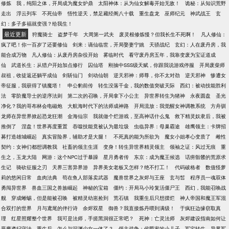
修炼
我，纯阳之体，开局成为魔女炉鼎
太阳神体：从为仙女解毒开始无敌！
诡秘：从知识荒野
走出
浮云列车
不死仙帝
悟性逆天，禁足藏经阁八十载
重生盘龙
巫师纪元
神武战王
玄
幻：多子多福就变强？给我生！
最近更新
狩魔骑士
盗梦千年
大周第一武夫
废灵根修炼慢？但我长生不死啊！
凡人修仙：
疯了吧！你一百岁了还要修仙
剑来：谪仙临世，开局娶妻宁姚
天骄战纪
玄幻：人在废丹房，我
能合成万物
凡人修仙：从废丹房杂役开始
雾临时代
看守废丹房五年，我靠变废为宝证道成
仙
武道长生：从猎户开始加点修行
囚仙塔
刚抽中SSS级天赋，你跟我说游戏停服
开局废柴师
叔祖，收徒返还躺平成仙
剑斩仙门
剑动仙朝
逆天邪神：师尊，你不太对劲
逆天邪神
惨遭女
帝征服，我获得了镇魔塔！
申公豹前传
转生没落千金，我的数值突破天际
西幻：被动技能胜利
法
零阶魔导士的逆序法则
第二次的召唤，开局拿下小公主
异世界转生为猪神
永夜圆盘
圣光
净化？我的哥布林会电磁炮
大航海时代下的法师成神路
开局流放：我觉醒女神调教系统
方舟驯
龙师在异世界掀起恐龙狂潮
金海仙宗
我就做个烂游戏，至高神话什么鬼
救下精灵奴隶后，我被
推倒了
涅盘！世界再度重置
吞噬技能竟被认为最垃圾
虫临异界：母巢霸途
雄鹰领主：卡牌招
募打造雄城崛起
真实冒险界，辅助才是大腿！
不死真的能为所欲为
魔女小姐孝心变质了
雌性
契约：女神们都想调教我
社畜的领主生涯
变身！转生异世界精灵领主
领袖之证：风过无痕
重
生之，玉龙大陆
网游：这个NPC过于暴躁
星月勇者传
东京：成为魔王候选
话痨骷髅的荒原求
生记
骑砍征服之刃
天界三害异界游
异界美女老板又怎样？绝不打工！
代码破格者
数值怪萝
莉的悠闲日常
血肉法典
苟在鱼人部落卖武器
魔兽世界之灰烬与王座
玄与皙
程序员一魂双体
勇闯异世界
兽血三国之兽族崛起
神秘的宝箱
僵约：开局马小玲复活僵尸王
西幻，我能召唤战
舰
穿成蜥蜴，但是能被召唤
被精灵幼崽捡到
荒石镇
我重生后只想摆烂
神人帝国和魔王军混
合双打的世界
月与鸢尾的伴行诗
余烬双星
御兽？我直接炼丹喂到满级！
于疯狂边缘窃取真
理
红星照耀整个世界
我可是法师，手搓黑洞很正常吧？
死神：亡灵法师
灰烬建设指南如何让
恶魔遵纪守法
重生后，怎么与深渊少女一体了？
领主战争：侯爵家的小儿子
军宅转生，异界军