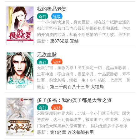
我的极品老婆
奇幻
连载
一个小小的快递员，身负巨债，却在这个纸醉金迷的
都市里坚持着自己内心最初的那份执着和底线。他抛
的开物质的欲望，却斩不断感情的千丝万缕。最终在
红颜的情愫中苦苦挣扎……
最新：
第3762章 完结
无敌血脉
奇幻
完结
无垠宇宙，血脉为尊！出生决定一切，超品血脉者，
生有神通，移山填海，捉星拿月，十品废脉者，寿不
过百，前途灰暗，蝼蚁一生！少年杨帆，七星宗一普
通杂役，注定碌碌一生，怎知偶有奇遇，得至宝吞
最新：
第三千两百八十三章 大结局
噬，吞无尽血脉，成无上圣脉，无敌天下，谁人不
服？......
多子多福：我的孩子都是大帝之资
奇幻
完结
宋毅穿越到神界大陆，北域一个小门派天玄宗。因为
资质差，达不到筑基境界，被遣返至小世界林，为宗
门物色天赋禀异的修炼苗子。 因为觉醒多子多福系
统，只要生孩子就能获得奖励。 而且生的孩子都是拥
最新：
第194章 连这都能有用
有大帝模板资质。 宋毅在一个小世界林，生下宋昊，