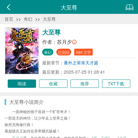
大至尊
首页
>>
奇幻
>>
大至尊
大至尊
作者：
苏月夕
奇幻
已完结
580 万字
最新章节：
番外之笨笨天才篇
最后更新：2025-07-25 01:28:41
阅读
收藏
推荐
TXT下载
大至尊小说简介
一面神秘的镜子造就一个旷世奇才！
一部逆天的神功，让少年走上世界之巅！
纵死无悔修行路！
看超级兵王如何在异界耀武扬威！
苏月夕
是一名出色的小说作者，他的作品包括：《
第一天骄
》、《
大至