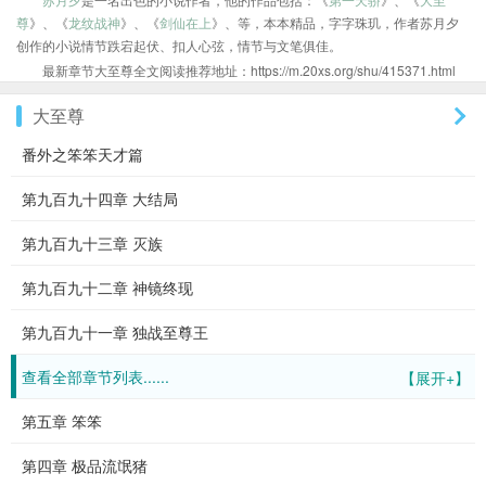
尊
》、《
龙纹战神
》、《
剑仙在上
》、等，本本精品，字字珠玑，作者苏月夕
创作的小说情节跌宕起伏、扣人心弦，情节与文笔俱佳。
最新章节大至尊全文阅读推荐地址：https://m.20xs.org/shu/415371.html
大至尊
番外之笨笨天才篇
第九百九十四章 大结局
第九百九十三章 灭族
第九百九十二章 神镜终现
第九百九十一章 独战至尊王
查看全部章节列表......
【展开+】
第五章 笨笨
第四章 极品流氓猪