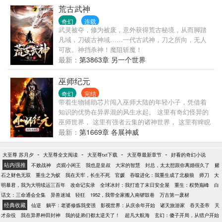
宋炎两个儿子，获得了至尊骨、异火等专属武器功
荒古武神
法。并且带着两个儿子，前往天玄宗弟子阁上交。 准
奇幻
连载
备利用宗门资源培养自己的儿子。 在天赋测试的时
武灵被夺，修为被废，意外获得荒古秘境，从而脚踏
候，意外结仇先天后期的张继，并且两个儿子天赋测
凡域，刀破古神域……一代古武神，刀之所向，无人
试出现异常。 值守长老发现异状，便将宋毅两个儿子
可敌。神挡杀神！魔阻斩魔！
待到宗主处查看，宗主一眼看出两小儿拥有逆天资
最新：
第3863章 另一个世界
质，收为关门弟子。 而宋毅回去等待一天之后，再次
前往弟子阁。而之前碰到的筑基期弟子，却在宋毅离
巫师纪元
开的时候潜入他所在的小世界。 等宋毅到了弟子阁，
奇幻
完结
执法长老当众宣布宋毅物色的两个苗子也就是宋毅的
带着生物辅助芯片闯入巫师大陆的年轻小子，凭借着
两个儿子，资质底下不符合招收条件。但是因为性格
知识的优势在异界混的风生水起。 这里有奇幻怪异的
聪慧，被宗主所喜，收为童子。
巫师世界， 这里有强者云集的诸神世界， 这里有睥睨
众生的巨龙位面， 这里有轰隆隆的地精大帝国， 当
最新：
第1669章 各展神威
然，这里更多的则是充满离奇和玄幻的奇异世界……
从此，多元宇宙在这里出现了拐点，一个新的历史在
-
-
-
-
大至尊 苏月夕
大至尊全文阅读
大至尊txt下载
大至尊最新章节
好看的奇幻小说
这里延伸， 巫师纪元！ ………………………… 老狼
站内强推
不败战神
贞观小闲王
我也是皇叔
大宋的智慧
封总，太太想跟你离婚很久了
赌
联系方式： 扣扣：12061033 微信号：mikelwf 书友
石之财色无双
重生之为蚁
我在天牢，长生不死
官媛
吞噬进化：我重生成了北极狼
师刀
大
群：524235411
明暴君，我为大明续运三百年
改命记实录
全球冰封：我打造了末日安全屋
重生：权势巅峰
白
话文：三命通会全集
异兽迷城
轻狂
1952，我带全家搬入南锣鼓巷
万古第一废材
经典收藏
仙逆
躺平：老婆修炼我变强
影视世界：从庆余年开始
诸天旅游家
吞天圣帝
天
才杂役
我在异界种田封神
我的徒弟们都太逆天了！
超凡大航海
玄幻：傻子开局，从猎户开始