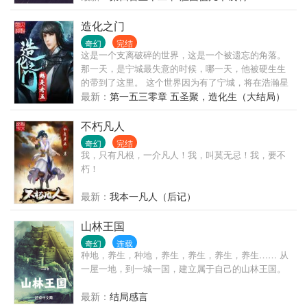
造化之门
奇幻
完结
这是一个支离破碎的世界，这是一个被遗忘的角落。
那一天，是宁城最失意的时候，哪一天，他被硬生生
的带到了这里。 这个世界因为有了宁城，将在浩瀚星
空中留名，将在无尽宇宙中闪耀！
最新：
第一五三零章 五圣聚，造化生（大结局）
不朽凡人
奇幻
完结
我，只有凡根，一介凡人！我，叫莫无忌！我，要不
朽！
最新：
我本一凡人（后记）
山林王国
奇幻
连载
种地，养生，种地，养生，养生，养生，养生…… 从
一屋一地，到一城一国，建立属于自己的山林王国。
最新：
结局感言