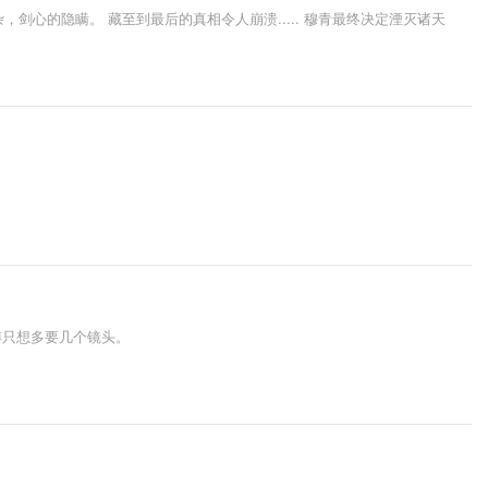
剑心的隐瞒。 藏至到最后的真相令人崩溃..... 穆青最终决定湮灭诸天
傅只想多要几个镜头。