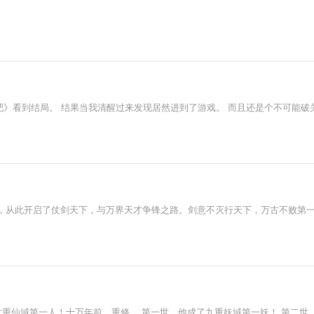
吧》看到结局。 结果当我清醒过来发现居然进到了游戏。 而且还是个不可能破关
，从此开启了仗剑天下，与万界天才争锋之路。剑意不灭行天下，万古不败第
六重仙域第一人！十万年前，重修。 第一世，他成了九重妖域第一妖！ 第二世