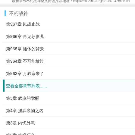
最新章节不朽战神全文阅读推荐地址：https://m.20xs.org/shu/413750.html
不朽战神
第967章 以战止战
第966章 再见苏影儿
第965章 陆休的背景
第964章 不可能放过
第963章 月独宗来了
查看全部章节列表......
第5章 武魂的觉醒
第4章 摒弃废物之名
第3章 内忧外患