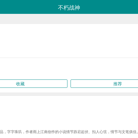
不朽战神
收藏
推荐
品，字字珠玑，作者雨上江南创作的小说情节跌宕起伏、扣人心弦，情节与文笔俱佳