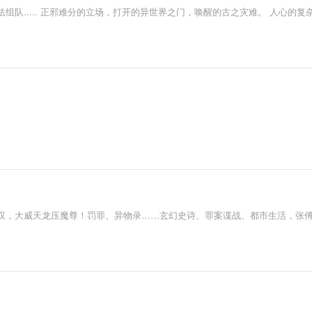
..... 正邪难分的立场，打开的异世界之门，唤醒的古之灾难。 人心的复杂，
汉，大威天龙压魔尊！罚罪、异物录……玄幻史诗、罪案谍战、都市生活，张