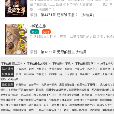
成了鬼窟域境..... 四处留下了他的无敌传说.... .
刻.....他归来了！
最新：
第4471章 还有谁不服？（大结局）
神秘之旅
奇幻
完结
穿越到落后异世界，有着可以增加属性的天赋异能，罗靖
最新：
第1377章 无限的新生 大结局
-
-
-
-
不朽战神 雨上江南
不朽战神全文阅读
不朽战神txt下载
不朽战神最新章节
好看的奇幻
站内强推
不败战神
龙族
万相之王
太荒吞天诀
鬼吹灯
仕途人生
风水之王
逆天帝皇
经典收藏
仙逆
六环巫师
万相之王
剑道第一仙
凡人修仙传
氪命修行：从锦衣卫开始长生
密码
不死仙帝
最近更新
狩魔骑士
盗梦千年
大周第一武夫
废灵根修炼慢？但我长生不死啊！
凡人修仙：
道长生：从猎户开始加点修行
囚仙塔
刚抽中SSS级天赋，你跟我说游戏停服
开局废柴师叔祖，
导士的逆序法则
第二次的召唤，开局拿下小公主
异世界转生为猪神
永夜圆盘
圣光净化？我的
世界再度重置
吞噬技能竟被认为最垃圾
虫临异界：母巢霸途
雄鹰领主：卡牌招募打造雄城崛起
游：这个NPC过于暴躁
星月勇者传
东京：成为魔王候选
话痨骷髅的荒原求生记
骑砍征服之刃
兽族崛起
神秘的宝箱
僵约：开局马小玲复活僵尸王
西幻，我能召唤战舰
穿成蜥蜴，但是能被