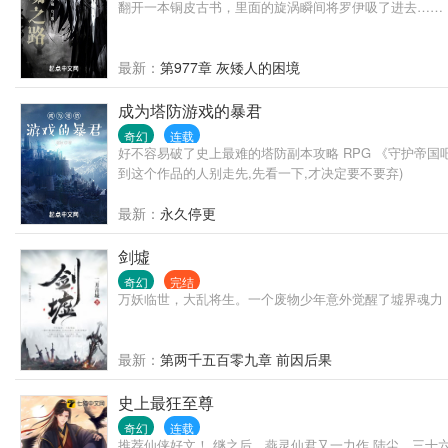
翻开一本铜皮古书，里面的旋涡瞬间将罗伊吸了进去……
最新：
第977章 灰矮人的困境
成为塔防游戏的暴君
奇幻
连载
好不容易破了史上最难的塔防副本攻略 RPG 《守护帝国
到这个作品的人别走先,先看一下,才决定要不要弃)
最新：
永久停更
剑墟
奇幻
完结
万妖临世，大乱将生。一个废物少年意外觉醒了墟界魂力
最新：
第两千五百零九章 前因后果
史上最狂至尊
奇幻
连载
推荐仙侠好文！ 继之后，燕灵仙君又一力作 陆尘，三十