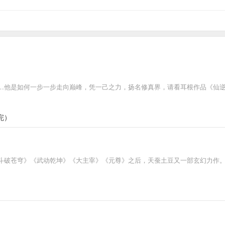
…他是如何一步一步走向巅峰，凭一己之力，扬名修真界，请看耳根作品《仙
完）
斗破苍穹》《武动乾坤》《大主宰》《元尊》之后，天蚕土豆又一部玄幻力作