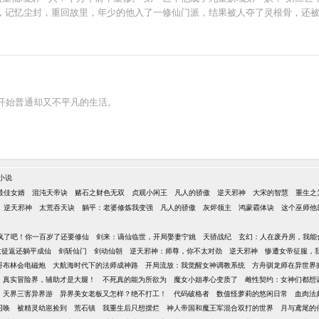
... 第九世，记忆尘封，重回故里，年少的他入了一修仙门派，结果被人夺了灵根骨，
开始普通却又不平凡的生活。
小说
最佳女婿
混沌天帝诀
赌石之财色无双
贞观小闲王
凡人的骄傲
逆天邪神
大宋的智慧
重生之
逆天邪神
太荒吞天诀
躺平：老婆修炼我变强
凡人的骄傲
灰烬领主
鸿蒙霸体诀
这个巫师他
疯了吧！你一百岁了还要修仙
剑来：谪仙临世，开局娶妻宁姚
天骄战纪
玄幻：人在废丹房，我能
收徒返还躺平成仙
剑斩仙门
剑动仙朝
逆天邪神：师尊，你不太对劲
逆天邪神
惨遭女帝征服，
哥布林会电磁炮
大航海时代下的法师成神路
开局流放：我觉醒女神调教系统
方舟驯龙师在异世界
真实冒险界，辅助才是大腿！
不死真的能为所欲为
魔女小姐孝心变质了
雌性契约：女神们都想
天界三害异界游
异界美女老板又怎样？绝不打工！
代码破格者
数值怪萝莉的悠闲日常
血肉法
召唤
被精灵幼崽捡到
荒石镇
我重生后只想摆烂
神人帝国和魔王军混合双打的世界
月与鸢尾的