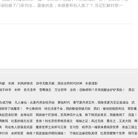
还被诬陷偷了门派功法... 最惨的是，未婚妻和别人跑了？ 当记忆解封那一
为蚁
剑来
剑风碎铁衣
掠夺无数天赋，我在全民时代封神
长夜谍影
就不科学
剑帝
吞天圣帝
雪鹰领主
万古邪帝
全民：召唤师弱？开局觉醒金铲铲系统！
黑石
合成万物
凡人修仙：从废丹房杂役开始
雾临时代
看守废丹房五年，我靠变废为宝证道成仙
武
我获得了镇魔塔！
申公豹前传
转生没落千金，我的数值突破天际
西幻：被动技能胜利法
零阶魔
掀起恐龙狂潮
金海仙宗
我就做个烂游戏，至高神话什么鬼
救下精灵奴隶后，我被推倒了
涅盘！
调教我
社畜的领主生涯
变身！转生异世界精灵领主
领袖之证：风过无痕
重生之，玉龙大陆
网
典
苟在鱼人部落卖武器
魔兽世界之灰烬与王座
玄与皙
程序员一魂双体勇闯异世界
兽血三国之
伴行诗
余烬双星
御兽？我直接炼丹喂到满级！
于疯狂边缘窃取真理
红星照耀整个世界
我可是