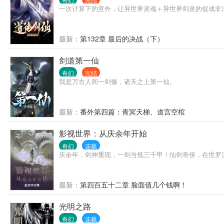
一次计算下的意外，让异世界灵魂＋异世界剑灵的促成非法组队
最新：
第132章 最后的决战（下）
剑道第一仙
奇幻
完结
我是万古人间一剑修，诸天之上第一仙。
最新：
番外第四篇：青冥天梯、道宫空棺
影视世界：从庆余年开始
奇幻
连载
庆余年，剑神重现，一剑当抵三千甲！仙剑奇侠，在世罗
最新：
第四百五十二章 脸面值几个钱啊！
光明之路
奇幻
连载