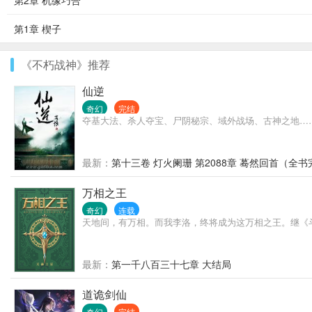
第2章 机缘巧合
第1章 楔子
《不朽战神》推荐
仙逆
奇幻
完结
夺基大法、杀人夺宝、尸阴秘宗、域外战场、古神之地…
最新：
第十三卷 灯火阑珊 第2088章 蓦然回首（全书
万相之王
奇幻
连载
天地间，有万相。而我李洛，终将成为这万相之王。继《
最新：
第一千八百三十七章 大结局
道诡剑仙
奇幻
完结