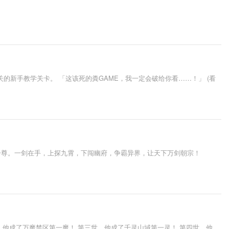
的新手教学关卡。 「这该死的粪GAME，我一定会破给你看……！」 (看
一尊。一剑在手，上探九霄，下闯幽府，争霸异界，让天下万剑朝宗！
，他成了万魔禁区第一魔！ 第三世，他成了千灵山域第一灵！ 第四世，他