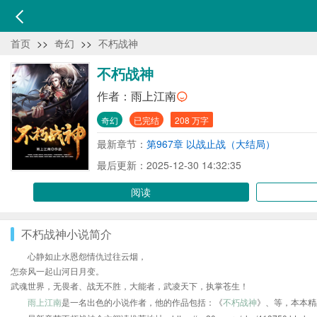
首页
>>
奇幻
>>
不朽战神
不朽战神
作者：
雨上江南
奇幻
已完结
208 万字
最新章节：
第967章 以战止战（大结局）
最后更新：2025-12-30 14:32:35
阅读
不朽战神小说简介
心静如止水恩怨情仇过往云烟，
怎奈风一起山河日月变。
武魂世界，无畏者、战无不胜，大能者，武凌天下，执掌苍生！
雨上江南
是一名出色的小说作者，他的作品包括：《
不朽战神
》、等，本本精