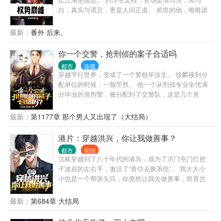
白，真实与谎言，更是人间正道。 前世的他，唯唯诺
诺，一心求稳，却遭人陷害，郁郁而终。 重活一世，
他早已洞悉官场，青云之路尽在眼中，挡我者，必将
最新：
番外 后来。
万劫不复！
你一个交警，抢刑侦的案子合适吗
都市
连载
穿越平行世界，变成了一个警校毕业生。 徐麟接到分
配单位的时候，一脸茫然。 他一个从刑侦专业全优满
分毕业的准刑警，被分配到了交警队，这是几个意
思？ 不让我干刑侦是吧？ 那好办，我交警也是可以抢
刑侦的活儿的。 上班第一天，连抓7个惯偷，1个绑架
最新：
第1177章 那个男人又出现了（大结局）
杀人犯。 第二天，抓捕一个B通。 第三天，挖出了隐
藏10年的惊天大案主犯。 第四天…… 交警大队队
港片：穿越洪兴，你让我做善事？
长：“祖宗，咱是交警，你咋天天往刑侦那边送人？”
都市
完结
局长：“谁？谁让徐麟去交警队的，给老子站出来。彻
沈栋穿越到了八十年代的港岛，成为了洪门屯门扛把
查，一撸到底！” 罪犯之中流传着一个传说，“哪里都
子波叔的左右手，激活了“善功兑换系统”。 我大大小
能去，江云市除外。去了，必被抓！”
小也是一个帮派头目，你竟然让我去做善事，简直岂
有此理。 “恭喜你杀死东兴乌鸦，救活众生，奖励善功
100点。” “恭喜你率领小弟做起了正当生意，奖励善功
最新：
第684章 大结局
500点。” “恭喜你资助福利院五百万，奖励善功5000
点。” ...... 在发现善功能够用来兑换各种东西后，沈栋