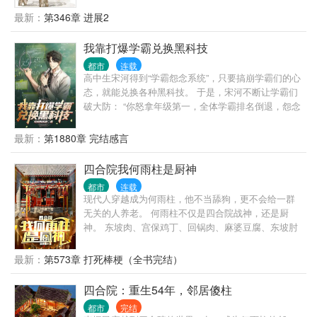
最新：
第346章 进展2
我靠打爆学霸兑换黑科技
都市
连载
高中生宋河得到“学霸怨念系统”，只要搞崩学霸们的心
态，就能兑换各种黑科技。 于是，宋河不断让学霸们
破大防： “你怒拿年级第一，全体学霸排名倒退，怨念
值＋10000！” “你因科研成果获得特殊津贴，待遇高过
你的老师，怨念值＋1000！” “全班第二丁阳泽得知他
最新：
第1880章 完结感言
暗恋的女神是你的舔狗，心态爆炸，怨念值＋800！”
“你宣布对不友好国家进行技术封锁，怨念值＋4亿！”
四合院我何雨柱是厨神
“你积累的怨念值突破十万点，获得技能过目不忘！”
都市
连载
“你积累的怨念值突破百万点，获得延寿基因技术！”
现代人穿越成为何雨柱，他不当舔狗，更不会给一群
“你积累的怨念值突破千万点，获得星际飞船样本！”
无关的人养老。 何雨柱不仅是四合院战神，还是厨
宋河难绷，你们学霸这么容易破防的？再这么下去，
神。 东坡肉、宫保鸡丁、回锅肉、麻婆豆腐、东坡肘
我可真要无敌了……
子、夫妻肺片…… 香真香，馋死你们一院子禽兽。
最新：
第573章 打死棒梗（全书完结）
四合院：重生54年，邻居傻柱
都市
完结