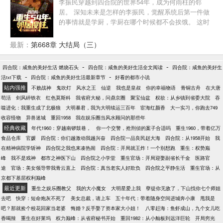
李振民穿越到四合院的世界54年，成为何雨柱的邻
居。 深知未来是怎样的李振民，觉醒系统后第一件做
的事情就是学厨，学厨在哪个时候都不会挨饿。 这时
候的何雨柱还是个小憨憨，有事没事跟在李振民屁股
后面叫哥。 许大茂也没未来的那么坏，缠着李振民要
最新：
第668章 大结局（三）
做徒弟。 二大爷的大儿子刘光齐也还在大院，上高
中，对李振民那是一个崇拜。 李振民一路高升，进
-
-
四合院：咸鱼的美好生活 燃烧石头
四合院：咸鱼的美好生活全文阅读
四合院：咸鱼的美好生
厂，食堂主任，后勤主任，副厂长.... 易中海在贾东旭
-
-
活txt下载
四合院：咸鱼的美好生活最新章节
好看的都市小说
死后转移养老索取对象？ 秦淮茹想吸血？ 李振
站内强推
不败战神
鬼吹灯
风水之王
仙逆
我也是皇叔
你的幸福物语
青铜古舟
在大唐
民：“滚，再来送你们吃花生米！” 何雨柱：“滚，你甚
苟活
剑风碎铁衣
红色莫斯科
我省府大秘，问鼎京圈
聚宝仙盆
权欲：从乡镇到省委大院
吞
至都不叫我一声何主任。” 许大茂：“滚，别打扰我学
噬进化：我重生成了北极狼
大明暴君，我为大明续运三百年
宦海红颜香
大一实习，你跑去749
习，我现在要考大学！”
收容怪物
异兽迷城
重回1958
我在娱乐圈当风水顾问的那些年
经典收藏
年代1960：穿越南锣鼓巷，
你一个交警，抢刑侦的案子合适吗
重生1960，带着亿万
食品仓库
官媛
四合院：你们越激动我越兴奋
四合院一品良民赵大海
四合院：从1958开始
我
在精神病院学斩神
四合院之我也来凑热闹
四合院：开局就王炸！一个别想跑
重生：权势巅
峰
我不是戏神
都市之神医下山
四合院之小学堂
重生官场：开局迎娶副省长千金
医路官
途
官场：美女领导带我青云直上
四合院：真当老实人好欺负
四合院之平静生活
重生官场：从
京都下基层权利巅峰
最近更新
重生之娱乐圈教父
我的大小魔女
大明星爱上我
孽徒你无敌了，下山找你七个师姐
去吧
快穿：短命炮灰不死了
美女总裁，请上车
五十年代：带着随身空间进城奔小康
甩我是
吧？那就捡个校花回家当老婆
悔婚？反手娶了资本家大小姐！
八零赶海：鱼虾成山，九个女儿吃
香喝辣
重生在好莱坞
权力巅峰：从省府秘书开始
重回1982：从小舢板到远洋巨轮
开局穷光