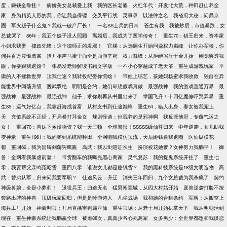
蛋，赚钱全靠挂！
病娇美女总裁爱上我
我的区长老婆
火红年代：开发北大荒，种田赶山养全
家
身为精英人形的我，你让我当保镖
交叉平行线
灵事录
以法律之名
我省府大秘，问鼎京
圈
军火贩子什么鬼？我就一破产厂长！
一名SS士兵的日常
苍生有我
我被炒后，市值暴跌，女
总裁哭了
86年：我五个嫂子没人照顾
离婚后，我成为了医学传奇！
重生70：猎王归来，资本家
小姐求我娶
律政先锋：这个律师正的发邪！
官梯：从选调生开始问鼎权力巅峰
让你办军校，你
佣兵百万震慑鹰酱
扒开相声马褂里面全是西游辛密
权力巅峰：从拒绝省厅千金开始
刚觉醒透视
眼，你要跟我退婚？
张易发老师解读书籍文字版
一不小心穿越成了老天爷
重生成游戏玩家
平
庸的人不拯救世界
顶我仕途？我转投纪委你慌啥！
带娃上综艺，孩她妈杨蜜求我收敛
独自在异
能世界中闯荡升级
医武双绝
明明是合约，她们却想假戏真做
最强战神
我的游戏直通万界
最
强战神
最强战神
最强战神
仙子，求你别再从书里出来了
举国飞升！十四亿魔修吓哭异界
重
生85：运气好亿点，我靠赶海成首富
从村支书到仕途巅峰
重生64，猎人出身，妻女被我宠上
天
充值系统不正经，开局暴打拜金女
规则怪谈：但我养的是邪神啊
我反派他哥，专薅气运之
女！
重回70：替妹下乡没物资？我一天三顿
全球警报！SSSSS级仙尊归来
中年逆袭，女儿助我
变神豪
重生1961：我的签到系统能种田
全网嘲我模仿顶流，天后砸钱逼我退圈
医仙纵横花
都
重回62，我为国铸剑薅哭鹰酱
高武：我以剑道证长生
扮演校花她爹？女神努力我躺平！
御
兽：全网看我暴虐前妻！
带货翻车的我曝光黑心商家
灵气复苏：我的捉鬼系统开挂了
重生七
零，我要帮父亲鸣冤昭雪
重回八零：谁说女儿都是赔钱货？
我的黑科技系统是18级文明造物
高
武：替弟从军，归来问我要军职？
仕途风云：升迁
消失三年回归，九个女总裁为我杀疯了
契约
神级兽娘，全是小萝莉！
退役兵王：归途无名
猛男闯莞城，从四大村姑开始
废兽逆袭打脸不按
套路出牌的神兽
顶级玩家回归，但是是吟游诗人
凡尘战场
我和她的合租条约
军阀：从搬空上
海兵工厂开始
神豪判官：开局直播审判霸座仙
重生官场：从老干局开始执掌天下
我从明朝活到
现在
重生神豪系统让我躺赢全球
被虐88次，真真少爷心死离家
女多男少：全世界都想和我谈恋