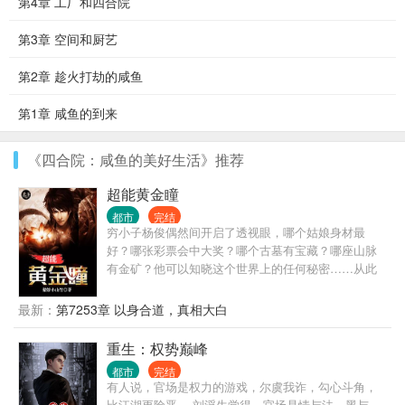
第4章 工厂和四合院
第3章 空间和厨艺
第2章 趁火打劫的咸鱼
第1章 咸鱼的到来
《四合院：咸鱼的美好生活》推荐
超能黄金瞳
都市
完结
穷小子杨俊偶然间开启了透视眼，哪个姑娘身材最
好？哪张彩票会中大奖？哪个古墓有宝藏？哪座山脉
有金矿？他可以知晓这个世界上的任何秘密……从此
过上了醒掌天下权，醉卧美人膝的风流潇洒人生。
最新：
第7253章 以身合道，真相大白
重生：权势巅峰
都市
完结
有人说，官场是权力的游戏，尔虞我诈，勾心斗角，
比江湖更险恶。 刘浮生觉得，官场是情与法，黑与