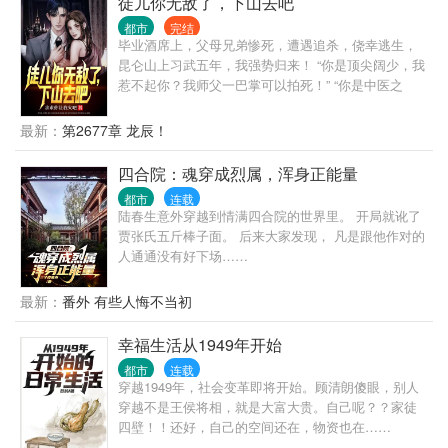
徒儿你无敌了，下山去吧
彻底爱上了做善事。 黄志诚：一千万善款？你确定捐
都市
完结
款人是洪兴的扛把子？ 李文彬：很难相信这个与孩子
毕业酒席上，父母兄弟惨死，遭遇追杀，侥幸逃生，
们玩在一起的人是个江湖大佬。 陆启昌：沈栋有慈善
昆仑山上习武五年，我强势归来！ “你是顶尖阔少，我
护体，我们动不了他。 ...... 我是洪兴扛把子沈栋，一
惹不起你？我师父一巴掌可以拍死！” “你是中医之
不留神，从一个古惑仔变成了港岛最有名的大富豪和
王？我师父乃鬼门传人，十三针定天下人生死！” “你
大慈善家。
是宗师武者，一人之下，万人之上？我师父坐镇昆
最新：
第2677章 龙辰！
仑，天下宗师来拜！” “你是江南王，权倾天下？我师
父曾为帝师，是你上司的上司！” “你亿万家产，左右
四合院：魂穿成烈属，浑身正能量
世界金融走向？我师父掌控印钞机，你的钱是他发行
都市
连载
的！” 这样的无敌师傅，叶北辰有99个。
陆春生意外穿越到情满四合院的世界里。 开局就讹了
贾张氏五斤棒子面。 后来大家发现， 凡是跟他作对的
人通通没有好下场……
最新：
番外 有些人悔不当初
幸福生活从1949年开始
都市
连载
穿越1949年，社会变革即将开始。顾清朗傻眼，别人
穿越不是王侯将相，就是大富大贵。自己呢？？家徒
四壁！！还好，自己的空间还在，物资也在……