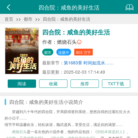
四合院：咸鱼的美好生活
首页
>>
都市
>>
四合院：咸鱼的美好生活
四合院：咸鱼的美好生活
作者：
燃烧石头
都市
连载中
803 万字
最新章节：
第1683章 时间如流水……
最后更新：2025-02-03 17:14:49
阅读
收藏
推荐
TXT下载
四合院：咸鱼的美好生活小说简介
穿越到六十年代的四合院，开局获得签到系统，悠然自得的过着红红火火
的小日子……
情节平和温馨欢乐，轻松诙谐，魏武遗风，享受生活，满足你的渴望……
燃烧石头
是一名出色的小说作者，他的作品包括：《
别怕本座是好人
》、
《
末世：开局优势在我
》、《
四合院：咸鱼的美好生活
》、等，本本精品，字