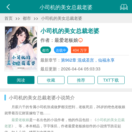
小司机的美女总裁老婆
首页
>>
都市
>>
小司机的美女总裁老婆
小司机的美女总裁老婆
作者：
最爱老板娘
都市
连载中
404 万字
最新章节：
第962章 混成圣宫，仙福永享
最后更新：2026-04-04 05:03:33
阅读
收藏
推荐
TXT下载
小司机的美女总裁老婆小说简介
月薪六千的专属小司机张成做梦都没想到，老板死后，26岁的绝色老板娘
就带着百亿财富嫁给了他……
最爱老板娘
是一名出色的小说作者，他的作品包括：《
小司机的美女总裁
老婆
》、等，本本精品，字字珠玑，作者最爱老板娘创作的小说情节跌宕起
伏、扣人心弦，情节与文笔俱佳。