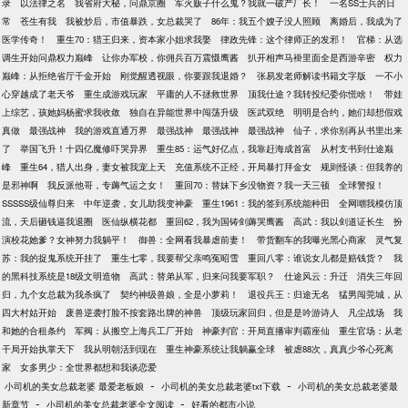
录
以法律之名
我省府大秘，问鼎京圈
军火贩子什么鬼？我就一破产厂长！
一名SS士兵的日
常
苍生有我
我被炒后，市值暴跌，女总裁哭了
86年：我五个嫂子没人照顾
离婚后，我成为了
医学传奇！
重生70：猎王归来，资本家小姐求我娶
律政先锋：这个律师正的发邪！
官梯：从选
调生开始问鼎权力巅峰
让你办军校，你佣兵百万震慑鹰酱
扒开相声马褂里面全是西游辛密
权力
巅峰：从拒绝省厅千金开始
刚觉醒透视眼，你要跟我退婚？
张易发老师解读书籍文字版
一不小
心穿越成了老天爷
重生成游戏玩家
平庸的人不拯救世界
顶我仕途？我转投纪委你慌啥！
带娃
上综艺，孩她妈杨蜜求我收敛
独自在异能世界中闯荡升级
医武双绝
明明是合约，她们却想假戏
真做
最强战神
我的游戏直通万界
最强战神
最强战神
最强战神
仙子，求你别再从书里出来
了
举国飞升！十四亿魔修吓哭异界
重生85：运气好亿点，我靠赶海成首富
从村支书到仕途巅
峰
重生64，猎人出身，妻女被我宠上天
充值系统不正经，开局暴打拜金女
规则怪谈：但我养的
是邪神啊
我反派他哥，专薅气运之女！
重回70：替妹下乡没物资？我一天三顿
全球警报！
SSSSS级仙尊归来
中年逆袭，女儿助我变神豪
重生1961：我的签到系统能种田
全网嘲我模仿顶
流，天后砸钱逼我退圈
医仙纵横花都
重回62，我为国铸剑薅哭鹰酱
高武：我以剑道证长生
扮
演校花她爹？女神努力我躺平！
御兽：全网看我暴虐前妻！
带货翻车的我曝光黑心商家
灵气复
苏：我的捉鬼系统开挂了
重生七零，我要帮父亲鸣冤昭雪
重回八零：谁说女儿都是赔钱货？
我
的黑科技系统是18级文明造物
高武：替弟从军，归来问我要军职？
仕途风云：升迁
消失三年回
归，九个女总裁为我杀疯了
契约神级兽娘，全是小萝莉！
退役兵王：归途无名
猛男闯莞城，从
四大村姑开始
废兽逆袭打脸不按套路出牌的神兽
顶级玩家回归，但是是吟游诗人
凡尘战场
我
和她的合租条约
军阀：从搬空上海兵工厂开始
神豪判官：开局直播审判霸座仙
重生官场：从老
干局开始执掌天下
我从明朝活到现在
重生神豪系统让我躺赢全球
被虐88次，真真少爷心死离
家
女多男少：全世界都想和我谈恋爱
-
-
小司机的美女总裁老婆 最爱老板娘
小司机的美女总裁老婆txt下载
小司机的美女总裁老婆最
-
-
新章节
小司机的美女总裁老婆全文阅读
好看的都市小说