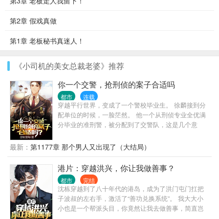
第3章 老板走人我留下！
第2章 假戏真做
第1章 老板秘书真迷人！
《小司机的美女总裁老婆》推荐
你一个交警，抢刑侦的案子合适吗
都市
连载
穿越平行世界，变成了一个警校毕业生。 徐麟接到分
配单位的时候，一脸茫然。 他一个从刑侦专业全优满
分毕业的准刑警，被分配到了交警队，这是几个意
思？ 不让我干刑侦是吧？ 那好办，我交警也是可以抢
刑侦的活儿的。 上班第一天，连抓7个惯偷，1个绑架
最新：
第1177章 那个男人又出现了（大结局）
杀人犯。 第二天，抓捕一个B通。 第三天，挖出了隐
藏10年的惊天大案主犯。 第四天…… 交警大队队
港片：穿越洪兴，你让我做善事？
长：“祖宗，咱是交警，你咋天天往刑侦那边送人？”
都市
完结
局长：“谁？谁让徐麟去交警队的，给老子站出来。彻
沈栋穿越到了八十年代的港岛，成为了洪门屯门扛把
查，一撸到底！” 罪犯之中流传着一个传说，“哪里都
子波叔的左右手，激活了“善功兑换系统”。 我大大小
能去，江云市除外。去了，必被抓！”
小也是一个帮派头目，你竟然让我去做善事，简直岂
有此理。 “恭喜你杀死东兴乌鸦，救活众生，奖励善功