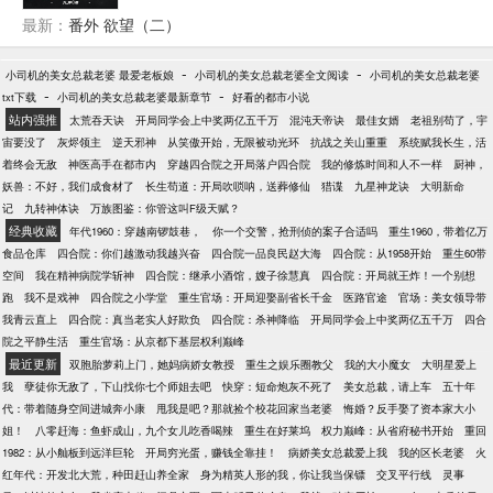
最新：
番外 欲望（二）
-
-
小司机的美女总裁老婆 最爱老板娘
小司机的美女总裁老婆全文阅读
小司机的美女总裁老婆
-
-
txt下载
小司机的美女总裁老婆最新章节
好看的都市小说
站内强推
太荒吞天诀
开局同学会上中奖两亿五千万
混沌天帝诀
最佳女婿
老祖别苟了，宇
宙要没了
灰烬领主
逆天邪神
从笑傲开始，无限被动光环
抗战之关山重重
系统赋我长生，活
着终会无敌
神医高手在都市内
穿越四合院之开局落户四合院
我的修炼时间和人不一样
厨神，
妖兽：不好，我们成食材了
长生苟道：开局吹唢呐，送葬修仙
猎谍
九星神龙诀
大明新命
记
九转神体诀
万族图鉴：你管这叫F级天赋？
经典收藏
年代1960：穿越南锣鼓巷，
你一个交警，抢刑侦的案子合适吗
重生1960，带着亿万
食品仓库
四合院：你们越激动我越兴奋
四合院一品良民赵大海
四合院：从1958开始
重生60带
空间
我在精神病院学斩神
四合院：继承小酒馆，嫂子徐慧真
四合院：开局就王炸！一个别想
跑
我不是戏神
四合院之小学堂
重生官场：开局迎娶副省长千金
医路官途
官场：美女领导带
我青云直上
四合院：真当老实人好欺负
四合院：杀神降临
开局同学会上中奖两亿五千万
四合
院之平静生活
重生官场：从京都下基层权利巅峰
最近更新
双胞胎萝莉上门，她妈病娇女教授
重生之娱乐圈教父
我的大小魔女
大明星爱上
我
孽徒你无敌了，下山找你七个师姐去吧
快穿：短命炮灰不死了
美女总裁，请上车
五十年
代：带着随身空间进城奔小康
甩我是吧？那就捡个校花回家当老婆
悔婚？反手娶了资本家大小
姐！
八零赶海：鱼虾成山，九个女儿吃香喝辣
重生在好莱坞
权力巅峰：从省府秘书开始
重回
1982：从小舢板到远洋巨轮
开局穷光蛋，赚钱全靠挂！
病娇美女总裁爱上我
我的区长老婆
火
红年代：开发北大荒，种田赶山养全家
身为精英人形的我，你让我当保镖
交叉平行线
灵事