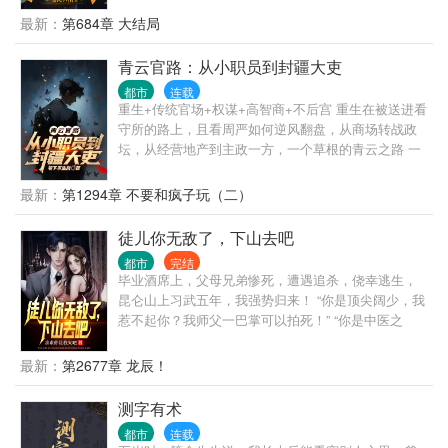
100点。” “恭喜你率领小弟做起了正当生意，奖励善功
最新：
第684章 大结局
500点。” “恭喜你资助福利院五百万，奖励善功5000
点。” ...... 在发现善功能够用来兑换各种东西后，沈栋
青云官路：从小职员到封疆大吏
彻底爱上了做善事。 黄志诚：一千万善款？你确定捐
都市
连载
款人是洪兴的扛把子？ 李文彬：很难相信这个与孩子
重生+传统官场+权谋+高智商+不后宫 重生在被送进看
们玩在一起的人是个江湖大佬。 陆启昌：沈栋有慈善
守所的路上，且看周严如何逆风翻盘，从商场转战政
护体，我们动不了他。 ...... 我是洪兴扛把子沈栋，一
坛，从经营地产到主政一方，一个草根的青云之路 一
不留神，从一个古惑仔变成了港岛最有名的大富豪和
个有点腹黑的普通人，一个智商在线，三观端正的小
大慈善家。
人物，有着普通人该有的七情六欲，也有着做一番事
最新：
第1294章 不要和疯子玩（二）
业的野望。商海也好，政治也好，做一个能够守住良
知底线的人，就是最大的成功。
徒儿你无敌了，下山去吧
都市
完结
毕业酒席上，父母兄弟惨死，遭遇追杀，侥幸逃生，
昆仑山上习武五年，我强势归来！ “你是顶尖阔少，我
惹不起你？我师父一巴掌可以拍死！” “你是中医之
王？我师父乃鬼门传人，十三针定天下人生死！” “你
是宗师武者，一人之下，万人之上？我师父坐镇昆
最新：
第2677章 龙辰！
仑，天下宗师来拜！” “你是江南王，权倾天下？我师
父曾为帝师，是你上司的上司！” “你亿万家产，左右
测字有术
世界金融走向？我师父掌控印钞机，你的钱是他发行
都市
连载
的！” 这样的无敌师傅，叶北辰有99个。