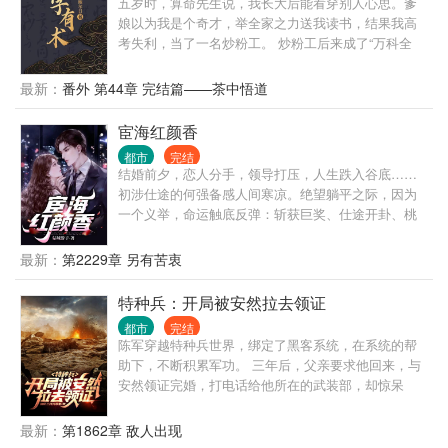
五岁时，算命先生说，我长大后能看穿别人心思。爹
娘以为我是个奇才，举全家之力送我读书，结果我高
考失利，当了一名炒粉工。 炒粉工后来成了“万科全
书”——没有金手指，全得益于“书中自有黄金屋”。你
不是你，你可以成为不一样的烟火。 翻开第一页看一
最新：
番外 第44章 完结篇——茶中悟道
句段评，相当于作品简介。
宦海红颜香
都市
完结
结婚前夕，恋人分手，领导打压，人生跌入谷底……
初涉仕途的何强备感人间寒凉。绝望躺平之际，因为
一个义举，命运触底反弹：斩获巨奖、仕途开卦、桃
花纷飞……且看一代官场奇才从乡镇办事员到封疆大
吏的奇妙人生。
最新：
第2229章 另有苦衷
特种兵：开局被安然拉去领证
都市
完结
陈军穿越特种兵世界，绑定了黑客系统，在系统的帮
助下，不断积累军功。 三年后，父亲要求他回来，与
安然领证完婚，打电话给他所在的武装部，却惊呆
了。
最新：
第1862章 敌人出现