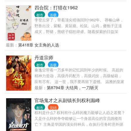
四合院：打猎在1962
都市
连载
李登云穿了，带着顶尖猎场回到1962年。 莽榛山林，
野兽出没，紫貂、黄鼠狼、松鼠、山鸡，傻狍子泛滥
成灾，野猪，熊瞎子猖狂肆虐。随着探索的日益深
入，党参，林蛙，冬虫夏草，野山参，鹿茸，燕窝、
百年灵芝逐渐揭开神秘面纱。 负伤回城的李登云毅然
最新：
第418章 女主角的人选
扛起水连珠，为恓惶年代换个活法…… 治愈系，轻松
向，侠之大者，为国为民！
丹道宗师
都市
连载
秦逸尘带着一万多年的记忆回到年少的时候。 高超的
精神力造诣，高级丹药配方，高级武技，高级秘籍，
应有尽有。 这一世，我不要再留下遗憾。 温雅的皇家
公主，刁蛮任性的魔女，圣洁冰冷的神女，一一与他
最新：
第8794章 大结局，一刀斩灭
发生交集。 各位书友要是觉得《丹道宗师》还不错的
话请不要忘记向您QQ群和微博里的朋友推荐哦！
官场鬼才之从副镇长到权利巅峰
都市
完结
权利是什么? 权利有什么样的魔力能够让人趋之若鹜？
又是什么样的争夺能够让一个身居高位的官员跳楼而
亡？ 主角是华国的顶尖特种兵，在执行任务时意外拯
救了一个女人，这个女人将彻底改变他的人生轨迹。