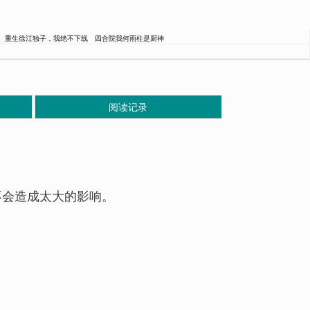
重生徐江独子，我绝不下线
四合院我何雨柱是厨神
阅读记录
不会造成太大的影响。