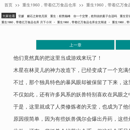
首页
>>
重生1960，带着亿万食品仓库
>>
重生1960，带着亿万
月下小河
大家在看
官媛
赌石之财色无双
重生：权势巅峰
你一个交警，抢刑侦的案子合适吗
重生官
-
-
重生1960，带着亿万食品仓库 月下小河
重生1960，带着亿万食品仓库全文阅读
重生1960，
上一章
他们竟然真的把这里当成游戏来玩了！
木星在林灵儿的神力改造下，已经变成了一个充满
不过，那个独具特色的暴风眼却被保留了下来，这
不仅如此，还有许多风系的妖兽特别喜欢在风眼之
于是，这里就成了人类修炼者的天堂，也成为了他
原因很简单，因为有些妖兽偶尔会爆出丹药，这些