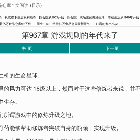
食品仓库全文阅读
(目录)
场：从京都下基层权利巅峰
四合院从1953开始
四合院：农场主的美好生活
幸福生活从1949年开始
-
-
带着亿万食品仓库txt下载
重生1960，带着亿万食品仓库最新章节
好看的都市小说
第967章 游戏规则的年代来了
书 页
下一页
生机的生命星球。
里的风力可达 18级以上，然而对于这些修炼者来说，并
中生存。
们所谓游戏中的修炼升级之地。
丹药能够帮助修炼者突破自身的瓶颈，实现升级。