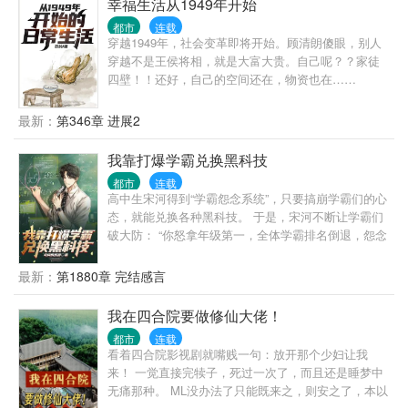
幸福生活从1949年开始
都市
连载
穿越1949年，社会变革即将开始。顾清朗傻眼，别人
穿越不是王侯将相，就是大富大贵。自己呢？？家徒
四壁！！还好，自己的空间还在，物资也在……
最新：
第346章 进展2
我靠打爆学霸兑换黑科技
都市
连载
高中生宋河得到“学霸怨念系统”，只要搞崩学霸们的心
态，就能兑换各种黑科技。 于是，宋河不断让学霸们
破大防： “你怒拿年级第一，全体学霸排名倒退，怨念
值＋10000！” “你因科研成果获得特殊津贴，待遇高过
你的老师，怨念值＋1000！” “全班第二丁阳泽得知他
最新：
第1880章 完结感言
暗恋的女神是你的舔狗，心态爆炸，怨念值＋800！”
“你宣布对不友好国家进行技术封锁，怨念值＋4亿！”
我在四合院要做修仙大佬！
“你积累的怨念值突破十万点，获得技能过目不忘！”
都市
连载
“你积累的怨念值突破百万点，获得延寿基因技术！”
看着四合院影视剧就嘴贱一句：放开那个少妇让我
“你积累的怨念值突破千万点，获得星际飞船样本！”
来！ 一觉直接完犊子，死过一次了，而且还是睡梦中
宋河难绷，你们学霸这么容易破防的？再这么下去，
无痛那种。 ML没办法了只能既来之，则安之了，本以
我可真要无敌了……