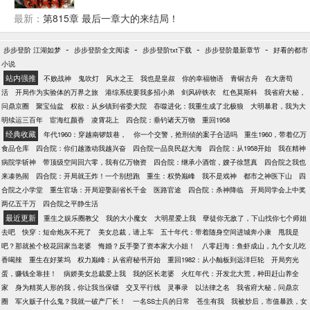
为苦逼的一批，连个金手指都没有，哪承想睡那么一
觉自己竟然梦到大仙，而且还被大仙收为徒弟，然后
最新：
第815章 最后一章大的来结局！
通过自己一些骚操作，得到了大仙传仙法“霸天决”修
仙，并且得到了一枚逆天的储物神戒，里面海量的修
-
-
-
-
步步登阶 江湖如梦
步步登阶全文阅读
步步登阶txt下载
步步登阶最新章节
好看的都市
炼物资以及还被大仙下的禁忌，从此开启遨游万界之
小说
旅......
站内强推
不败战神
鬼吹灯
风水之王
我也是皇叔
你的幸福物语
青铜古舟
在大唐苟
活
开局作为实验体的万界之旅
港综系统要我多招小弟
剑风碎铁衣
红色莫斯科
我省府大秘，
问鼎京圈
聚宝仙盆
权欲：从乡镇到省委大院
吞噬进化：我重生成了北极狼
大明暴君，我为大
明续运三百年
宦海红颜香
凌霄花上
四合院：垂钓诸天万物
重回1958
经典收藏
年代1960：穿越南锣鼓巷，
你一个交警，抢刑侦的案子合适吗
重生1960，带着亿万
食品仓库
四合院：你们越激动我越兴奋
四合院一品良民赵大海
四合院：从1958开始
我在精神
病院学斩神
带顶级空间回六零，我有亿万物资
四合院：继承小酒馆，嫂子徐慧真
四合院之我也
来凑热闹
四合院：开局就王炸！一个别想跑
重生：权势巅峰
我不是戏神
都市之神医下山
四
合院之小学堂
重生官场：开局迎娶副省长千金
医路官途
四合院：杀神降临
开局同学会上中奖
两亿五千万
四合院之平静生活
最近更新
重生之娱乐圈教父
我的大小魔女
大明星爱上我
孽徒你无敌了，下山找你七个师姐
去吧
快穿：短命炮灰不死了
美女总裁，请上车
五十年代：带着随身空间进城奔小康
甩我是
吧？那就捡个校花回家当老婆
悔婚？反手娶了资本家大小姐！
八零赶海：鱼虾成山，九个女儿吃
香喝辣
重生在好莱坞
权力巅峰：从省府秘书开始
重回1982：从小舢板到远洋巨轮
开局穷光
蛋，赚钱全靠挂！
病娇美女总裁爱上我
我的区长老婆
火红年代：开发北大荒，种田赶山养全
家
身为精英人形的我，你让我当保镖
交叉平行线
灵事录
以法律之名
我省府大秘，问鼎京
圈
军火贩子什么鬼？我就一破产厂长！
一名SS士兵的日常
苍生有我
我被炒后，市值暴跌，女