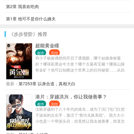
第2章 我喜欢吃肉
第1章 他可不是你什么姨夫
《步步登阶》推荐
超能黄金瞳
都市
完结
穷小子杨俊偶然间开启了透视眼，哪个姑娘身材最
好？哪张彩票会中大奖？哪个古墓有宝藏？哪座山脉
有金矿？他可以知晓这个世界上的任何秘密……从此
过上了醒掌天下权，醉卧美人膝的风流潇洒人生。
最新：
第7253章 以身合道，真相大白
港片：穿越洪兴，你让我做善事？
都市
完结
沈栋穿越到了八十年代的港岛，成为了洪门屯门扛把
子波叔的左右手，激活了“善功兑换系统”。 我大大小
小也是一个帮派头目，你竟然让我去做善事，简直岂
有此理。 “恭喜你杀死东兴乌鸦，救活众生，奖励善功
100点。” “恭喜你率领小弟做起了正当生意，奖励善功