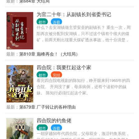
最新：
第684章 大结局
500点。” “恭喜你资助福利院五百万，奖励善功5000
点。” ...... 在发现善功能够用来兑换各种东西后，沈栋
为官二十年：从副镇长到省委书记
彻底爱上了做善事。 黄志诚：一千万善款？你确定捐
都市
连载
款人是洪兴的扛把子？ 李文彬：很难相信这个与孩子
什么？去安湖镇做主管安全的副镇长？ 重生一次，周
们玩在一起的人是个江湖大佬。 陆启昌：沈栋有慈善
阳再次被分配到安湖镇，只不过这个镇有个很大的煤
护体，我们动不了他。 ...... 我是洪兴扛把子沈栋，一
矿，前两天刚出现重大煤矿透水事故，他十分清楚，
不留神，从一个古惑仔变成了港岛最有名的大富豪和
要是去做了副镇长......
大慈善家。
最新：
第810章 巅峰再会！（大结局）
四合院：我要扛起这个家
都市
完结
看完四合院电视剧的陈知行，睁开眼来到1965年的四
合院。 开局没了爹，母亲病倒，还有个读初中的妹
妹。 陈知行必须扛起这个家。
最新：
第679章 厂子转让的各种理由
四合院的钓鱼佬
都市
连载
一朝穿越50年代四合院，父母双全，激活钓鱼系统，