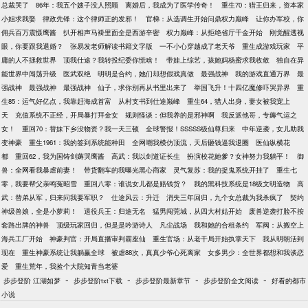
总裁哭了
86年：我五个嫂子没人照顾
离婚后，我成为了医学传奇！
重生70：猎王归来，资本家
小姐求我娶
律政先锋：这个律师正的发邪！
官梯：从选调生开始问鼎权力巅峰
让你办军校，你
佣兵百万震慑鹰酱
扒开相声马褂里面全是西游辛密
权力巅峰：从拒绝省厅千金开始
刚觉醒透视
眼，你要跟我退婚？
张易发老师解读书籍文字版
一不小心穿越成了老天爷
重生成游戏玩家
平
庸的人不拯救世界
顶我仕途？我转投纪委你慌啥！
带娃上综艺，孩她妈杨蜜求我收敛
独自在异
能世界中闯荡升级
医武双绝
明明是合约，她们却想假戏真做
最强战神
我的游戏直通万界
最
强战神
最强战神
最强战神
仙子，求你别再从书里出来了
举国飞升！十四亿魔修吓哭异界
重
生85：运气好亿点，我靠赶海成首富
从村支书到仕途巅峰
重生64，猎人出身，妻女被我宠上
天
充值系统不正经，开局暴打拜金女
规则怪谈：但我养的是邪神啊
我反派他哥，专薅气运之
女！
重回70：替妹下乡没物资？我一天三顿
全球警报！SSSSS级仙尊归来
中年逆袭，女儿助我
变神豪
重生1961：我的签到系统能种田
全网嘲我模仿顶流，天后砸钱逼我退圈
医仙纵横花
都
重回62，我为国铸剑薅哭鹰酱
高武：我以剑道证长生
扮演校花她爹？女神努力我躺平！
御
兽：全网看我暴虐前妻！
带货翻车的我曝光黑心商家
灵气复苏：我的捉鬼系统开挂了
重生七
零，我要帮父亲鸣冤昭雪
重回八零：谁说女儿都是赔钱货？
我的黑科技系统是18级文明造物
高
武：替弟从军，归来问我要军职？
仕途风云：升迁
消失三年回归，九个女总裁为我杀疯了
契约
神级兽娘，全是小萝莉！
退役兵王：归途无名
猛男闯莞城，从四大村姑开始
废兽逆袭打脸不按
套路出牌的神兽
顶级玩家回归，但是是吟游诗人
凡尘战场
我和她的合租条约
军阀：从搬空上
海兵工厂开始
神豪判官：开局直播审判霸座仙
重生官场：从老干局开始执掌天下
我从明朝活到
现在
重生神豪系统让我躺赢全球
被虐88次，真真少爷心死离家
女多男少：全世界都想和我谈恋
爱
重生荒年，我捡个大院知青当老婆
-
-
-
-
步步登阶 江湖如梦
步步登阶txt下载
步步登阶最新章节
步步登阶全文阅读
好看的都市
小说