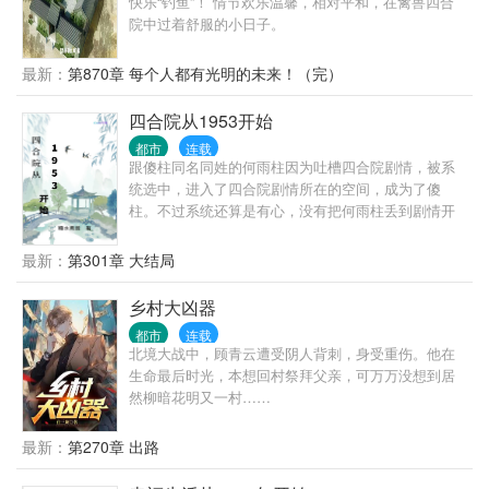
快乐“钓鱼”！ 情节欢乐温馨，相对平和，在禽兽四合
院中过着舒服的小日子。
最新：
第870章 每个人都有光明的未来！（完）
四合院从1953开始
都市
连载
跟傻柱同名同姓的何雨柱因为吐槽四合院剧情，被系
统选中，进入了四合院剧情所在的空间，成为了傻
柱。不过系统还算是有心，没有把何雨柱丢到剧情开
始的时候，而是把何雨柱丢到了何大清跟白寡妇跑路
前。 既然来了，既然有系统，我这个何雨柱这辈子不
最新：
第301章 大结局
再被忽悠，不再当舔狗。活出自己，活出潇洒。
乡村大凶器
都市
连载
北境大战中，顾青云遭受阴人背刺，身受重伤。他在
生命最后时光，本想回村祭拜父亲，可万万没想到居
然柳暗花明又一村……
最新：
第270章 出路