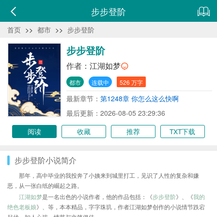
步步登阶
首页
>>
都市
>>
步步登阶
步步登阶
作者：
江湖如梦
都市
连载中
526 万字
最新章节：
第1248章 你怎么这么快啊
最后更新：2026-08-05 23:29:36
阅读
收藏
推荐
TXT下载
步步登阶小说简介
那年，高中毕业的我投奔了小姨来到城里打工，见识了人性的复杂和嫌
恶，从一张白纸的崛起之路。
江湖如梦
是一名出色的小说作者，他的作品包括：《
步步登阶
》、《
我的
绝色老板娘
》、等，本本精品，字字珠玑，作者江湖如梦创作的小说情节跌宕
起伏、扣人心弦，情节与文笔俱佳。