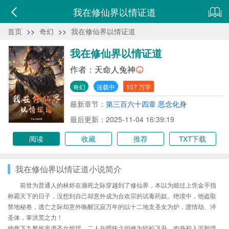
我在修仙界以情证道
首页
>>
奇幻
>>
我在修仙界以情证道
我在修仙界以情证道
作者：
天命人兔神
奇幻
连载中
157 万字
最新章节：
第三百六十四章 恶念化身
最后更新：2025-11-04 16:39:19
阅读
收藏
推荐
TXT下载
我在修仙界以情证道小说简介
前世为普通人的林烬在濒死之际穿越到了修仙界，本以为能过上凭金手指
称霸天下的日子，没想到自己却意外成为合欢宗的试毒药奴。绝境中，他盗取
禁地秘卷，逃亡之际却意外唤醒沉寂万年的以十二地支圣女为炉，渡情劫、淬
圣体，掌洪荒之力！
他救下九黎族寅虎圣女姬瑶，二人在暧昧之间修为轻松飞升，肉身初入泥胎境