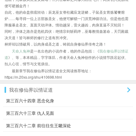
便可硬撼金丹！
自此，他的命盘彻底转动：辰龙巫女脊柱藏应龙逆鳞，子鼠圣女胃炼饕餮熔
炉……每寻得一位上古部族圣女，他便可解锁一门洪荒神级功法。但是他也需
降服暴走圣女、直面天劫淬体。情劫越深，雷火越凶，肉身直逼不灭轮回！
同时，淬体之路亦是危机四伏：绝情宗剑斩羁绊，巫毒教情蛊篡命，天罚殿裁
决天道！皆与林烬的修行之道有所冲突。
林烬却以情破局，以肉身成圣之道，铸就自身修仙界传奇之路！
天命人兔神
是一名出色的小说作者，他的作品包括：《
我在修仙界以情证
道
》、等，本本精品，字字珠玑，作者天命人兔神创作的小说情节跌宕起伏、
扣人心弦，情节与文笔俱佳。
最新章节我在修仙界以情证道全文阅读推荐地址：
https://m.20xs.org/shu/410698.html
我在修仙界以情证道
第三百六十四章 恶念化身
第三百六十三章 仇人见面
第三百六十二章 前往往生王畿深处