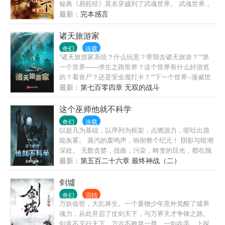
秘典《易筋经》莫名穿越到了武魂世界。 武魂世界，
体内拥有武魂才能修炼斗气成为一名战士，而原本拥
最新：
完本感言
有超级逆天武魂的黄小龙在武魂觉醒时，却被家族之
人误认为是普通的变异武魂。 但是拥有“普通”变异武
诸天旅游家
魂的黄小龙却一次又一次展露惊人天赋，一次又一次
奇幻
连载
击败所谓的超级天才，一次又一次让家族和整个武魂
“诸天旅游家系统？什么玩意？带我去诸天旅游？”“第
世界震惊！
一个世界——求生之路世界？这个世界有什么好游览
的？看丧尸？还是安全屋打卡？”“下一个世界--漫威世
界，这个世界给力啊！想想我是先去托尼斯塔克工业
最新：
第七百零四章 无双的战斗
大厦拍照留念，还是去美国队长纪念馆参观浏览
呢？...
这个巫师他就不科学
奇幻
连载
以超凡为基础，以序列为框架，点燃源力，喷吐出源
能灰雾。 蒸汽的轰鸣声，响彻整个纪元！ 阴影与暗潮
深处。 无数贪婪，扭曲，污染，畸变的目光，都在觊
觎着这个轰鸣的新世界。 世界开始变得热闹！ 而某个
最新：
第五百二十六章 最终神战（二）
巫师，则是悄无声息的苟在角落内。 “我喜欢发育！”
“那，这些魔王的头颅，邪神的骸骨是怎么回事？” “我
剑墟
说了，我喜欢发育，这就是妨碍我发育的下场！”
奇幻
完结
万妖临世，大乱将生。一个废物少年意外觉醒了墟界
魂力，从此开启了仗剑天下，与万界天才争锋之路。
剑意不灭行天下，万古不败第一尊。一剑在手，上探