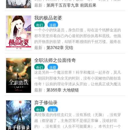
九霄，下闯幽府，争霸异界，让天下万剑朝宗！
最新：
第两千五百零九章 前因后果
我的极品老婆
奇幻
连载
一个小小的快递员，身负巨债，却在这个纸醉金迷的
都市里坚持着自己内心最初的那份执着和底线。他抛
的开物质的欲望，却斩不断感情的千丝万缕。最终在
红颜的情愫中苦苦挣扎……
最新：
第3762章 完结
全职法师之位面传奇
奇幻
连载
这是另外一个魔法世界！科学和魔法一起并存，莫凡
一朝回到那修为全无的时刻，没有小泥鳅他仍能创造
传奇！以前的理论学渣从头开始，让他真正成为魔法
雄才！
最新：
第355章 大地锁链
弃子修仙录
奇幻
连载
离经叛道的传统玄幻文，没有系统（无脑），没有穿
越（都穿越了，主角厉害不是很正常嘛，没啥好吹
的），没有重生（人生不可能重来）。本书主打一个