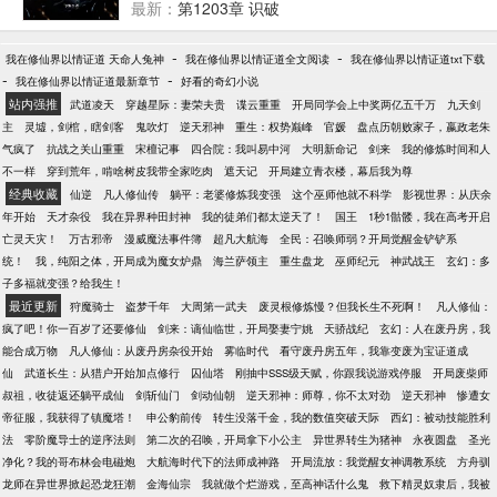
面对现实，遇到问题自己想办法！
最新：
第1203章 识破
-
-
我在修仙界以情证道 天命人兔神
我在修仙界以情证道全文阅读
我在修仙界以情证道txt下载
-
-
我在修仙界以情证道最新章节
好看的奇幻小说
站内强推
武道凌天
穿越星际：妻荣夫贵
谍云重重
开局同学会上中奖两亿五千万
九天剑
主
灵墟，剑棺，瞎剑客
鬼吹灯
逆天邪神
重生：权势巅峰
官媛
盘点历朝败家子，嬴政老朱
气疯了
抗战之关山重重
宋檀记事
四合院：我叫易中河
大明新命记
剑来
我的修炼时间和人
不一样
穿到荒年，啃啥树皮我带全家吃肉
遮天记
开局建立青衣楼，幕后我为尊
经典收藏
仙逆
凡人修仙传
躺平：老婆修炼我变强
这个巫师他就不科学
影视世界：从庆余
年开始
天才杂役
我在异界种田封神
我的徒弟们都太逆天了！
国王
1秒1骷髅，我在高考开启
亡灵天灾！
万古邪帝
漫威魔法事件簿
超凡大航海
全民：召唤师弱？开局觉醒金铲铲系
统！
我，纯阳之体，开局成为魔女炉鼎
海兰萨领主
重生盘龙
巫师纪元
神武战王
玄幻：多
子多福就变强？给我生！
最近更新
狩魔骑士
盗梦千年
大周第一武夫
废灵根修炼慢？但我长生不死啊！
凡人修仙：
疯了吧！你一百岁了还要修仙
剑来：谪仙临世，开局娶妻宁姚
天骄战纪
玄幻：人在废丹房，我
能合成万物
凡人修仙：从废丹房杂役开始
雾临时代
看守废丹房五年，我靠变废为宝证道成
仙
武道长生：从猎户开始加点修行
囚仙塔
刚抽中SSS级天赋，你跟我说游戏停服
开局废柴师
叔祖，收徒返还躺平成仙
剑斩仙门
剑动仙朝
逆天邪神：师尊，你不太对劲
逆天邪神
惨遭女
帝征服，我获得了镇魔塔！
申公豹前传
转生没落千金，我的数值突破天际
西幻：被动技能胜利
法
零阶魔导士的逆序法则
第二次的召唤，开局拿下小公主
异世界转生为猪神
永夜圆盘
圣光
净化？我的哥布林会电磁炮
大航海时代下的法师成神路
开局流放：我觉醒女神调教系统
方舟驯
龙师在异世界掀起恐龙狂潮
金海仙宗
我就做个烂游戏，至高神话什么鬼
救下精灵奴隶后，我被