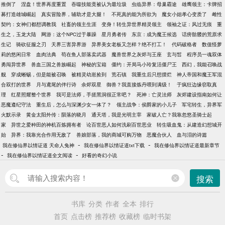
推倒了
涅盘！世界再度重置
吞噬技能竟被认为最垃圾
虫临异界：母巢霸途
雄鹰领主：卡牌招
募打造雄城崛起
真实冒险界，辅助才是大腿！
不死真的能为所欲为
魔女小姐孝心变质了
雌性
契约：女神们都想调教我
社畜的领主生涯
变身！转生异世界精灵领主
领袖之证：风过无痕
重
生之，玉龙大陆
网游：这个NPC过于暴躁
星月勇者传
东京：成为魔王候选
话痨骷髅的荒原求
生记
骑砍征服之刃
天界三害异界游
异界美女老板又怎样？绝不打工！
代码破格者
数值怪萝
莉的悠闲日常
血肉法典
苟在鱼人部落卖武器
魔兽世界之灰烬与王座
玄与皙
程序员一魂双体
勇闯异世界
兽血三国之兽族崛起
神秘的宝箱
僵约：开局马小玲复活僵尸王
西幻，我能召唤战
舰
穿成蜥蜴，但是能被召唤
被精灵幼崽捡到
荒石镇
我重生后只想摆烂
神人帝国和魔王军混
合双打的世界
月与鸢尾的伴行诗
余烬双星
御兽？我直接炼丹喂到满级！
于疯狂边缘窃取真
理
红星照耀整个世界
我可是法师，手搓黑洞很正常吧？
死神：亡灵法师
灰烬建设指南如何让
恶魔遵纪守法
重生后，怎么与深渊少女一体了？
领主战争：侯爵家的小儿子
军宅转生，异界军
火默示录
黄金太阳外传：陨落的晓月
通天塔，我是光明主宰
家破人亡？我靠忽悠圣骑士起
家
异世之爱种田的神机百炼拥有者
论百世恶人如何洗刷百世恶业
转生吸血鬼：从建造幻想城开
始
异界：我靠光合作用无敌了
兽娘部落，我的商城可购万物
恶魔合伙人
血与泪的诗篇
-
-
我在修仙界以情证道 天命人兔神
我在修仙界以情证道txt下载
我在修仙界以情证道最新章节
-
-
我在修仙界以情证道全文阅读
好看的奇幻小说
搜索
书库
分类
作者
全本
排行
首页
点击榜
推荐榜
收藏榜
临时书架