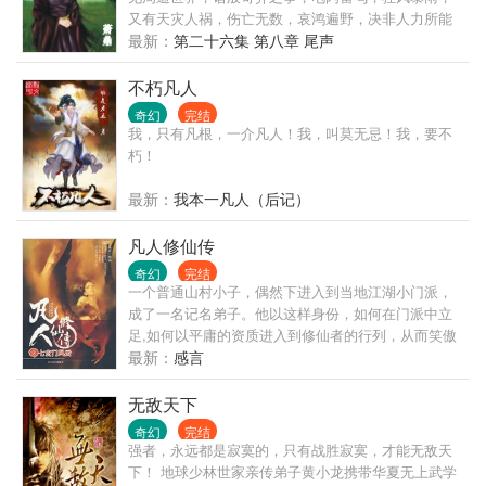
又有天灾人祸，伤亡无数，哀鸿遍野，决非人力所能
为，所能抵挡。遂以为九天之上，有诸般神灵，九幽
最新：
第二十六集 第八章 尾声
之下，亦是阴魂归处，阎罗殿堂。于是神仙之说，流
传于世。无数人类子民，诚心叩拜，向着自己臆想创
不朽凡人
造出的各种神明顶礼膜拜，祈福诉苦，香火鼎盛……
奇幻
完结
方今之世，正道大昌，邪魔退避......
我，只有凡根，一介凡人！我，叫莫无忌！我，要不
朽！
最新：
我本一凡人（后记）
凡人修仙传
奇幻
完结
一个普通山村小子，偶然下进入到当地江湖小门派，
成了一名记名弟子。他以这样身份，如何在门派中立
足,如何以平庸的资质进入到修仙者的行列，从而笑傲
三界之中！
最新：
感言
无敌天下
奇幻
完结
强者，永远都是寂寞的，只有战胜寂寞，才能无敌天
下！ 地球少林世家亲传弟子黄小龙携带华夏无上武学