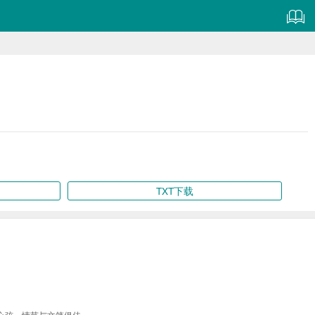
TXT下载
心弦，情节与文笔俱佳。