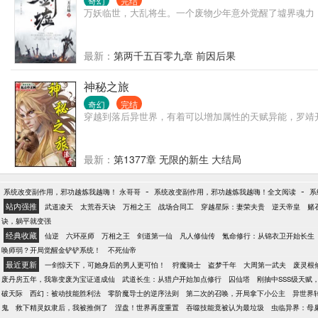
奇幻
完结
万妖临世，大乱将生。一个废物少年意外觉醒了墟界魂力
最新：
第两千五百零九章 前因后果
神秘之旅
奇幻
完结
穿越到落后异世界，有着可以增加属性的天赋异能，罗靖
最新：
第1377章 无限的新生 大结局
-
-
系统改变副作用，邪功越炼我越嗨！ 永哥哥
系统改变副作用，邪功越炼我越嗨！全文阅读
系
站内强推
武道凌天
太荒吞天诀
万相之王
战场合同工
穿越星际：妻荣夫贵
逆天帝皇
赌
诀，躺平就变强
经典收藏
仙逆
六环巫师
万相之王
剑道第一仙
凡人修仙传
氪命修行：从锦衣卫开始长生
唤师弱？开局觉醒金铲铲系统！
不死仙帝
最近更新
一剑惊天下，可她身后的男人更可怕！
狩魔骑士
盗梦千年
大周第一武夫
废灵根
废丹房五年，我靠变废为宝证道成仙
武道长生：从猎户开始加点修行
囚仙塔
刚抽中SSS级天赋
破天际
西幻：被动技能胜利法
零阶魔导士的逆序法则
第二次的召唤，开局拿下小公主
异世界
鬼
救下精灵奴隶后，我被推倒了
涅盘！世界再度重置
吞噬技能竟被认为最垃圾
虫临异界：母