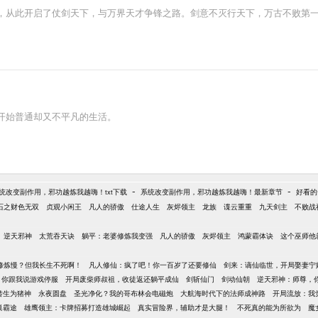
，从此开启了仗剑天下，与万界天才争锋之路。剑意不灭行天下，万古不败第
开始普通却又不平凡的生活。
-
-
统改变副作用，邪功越炼我越嗨！txt下载
系统改变副作用，邪功越炼我越嗨！最新章节
好看的
石之财色无双
贞观小闲王
凡人的骄傲
仕途人生
灰烬领主
龙族
谍云重重
九天剑主
不败战
逆天邪神
太荒吞天诀
躺平：老婆修炼我变强
凡人的骄傲
灰烬领主
鸿蒙霸体诀
这个巫师他
修炼慢？但我长生不死啊！
凡人修仙：疯了吧！你一百岁了还要修仙
剑来：谪仙临世，开局娶妻宁
，你跟我说游戏停服
开局废柴师叔祖，收徒返还躺平成仙
剑斩仙门
剑动仙朝
逆天邪神：师尊，
转生为猪神
永夜圆盘
圣光净化？我的哥布林会电磁炮
大航海时代下的法师成神路
开局流放：我
巢霸途
雄鹰领主：卡牌招募打造雄城崛起
真实冒险界，辅助才是大腿！
不死真的能为所欲为
魔