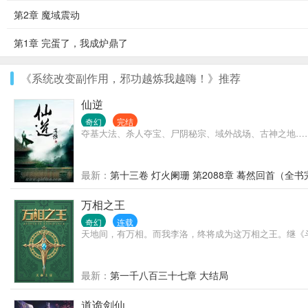
第2章 魔域震动
第1章 完蛋了，我成炉鼎了
《系统改变副作用，邪功越炼我越嗨！》推荐
仙逆
奇幻
完结
夺基大法、杀人夺宝、尸阴秘宗、域外战场、古神之地…
最新：
第十三卷 灯火阑珊 第2088章 蓦然回首（全书
万相之王
奇幻
连载
天地间，有万相。而我李洛，终将成为这万相之王。继《
最新：
第一千八百三十七章 大结局
道诡剑仙