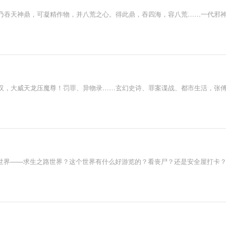
乃吞天神鼎，可凝精作物，并八荒之心。得此鼎，吞四海，容八荒……一代邪
汉，大威天龙压魔尊！罚罪、异物录……玄幻史诗、罪案谍战、都市生活，张
个世界——求生之路世界？这个世界有什么好游览的？看丧尸？还是安全屋打卡？