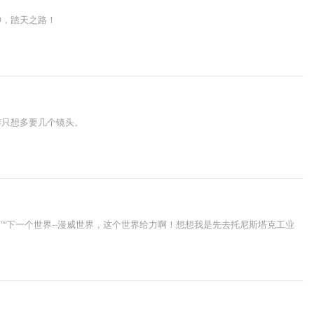
神，踏天之路！
傅只想多要几个镜头。
”“下一个世界--漫威世界，这个世界给力啊！想想我是先去托尼斯塔克工业