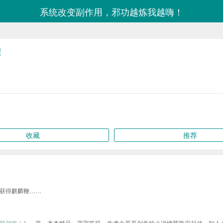
系统改变副作用，邪功越炼我越嗨！
！
收藏
推荐
获得麒麟鞭……
我越嗨！
》、等，本本精品，字字珠玑，作者永哥哥创作的小说情节跌宕起伏、扣人