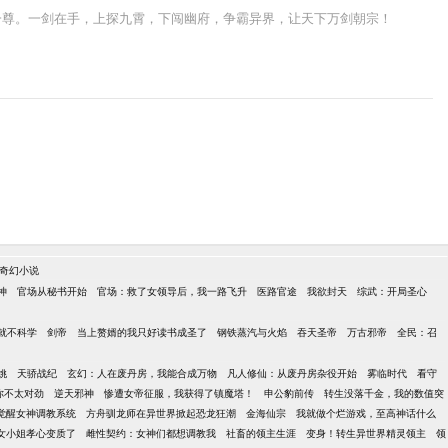
一尊。一剑在手，上探九霄，下闯幽府，争霸异界，让天下万剑朝宗！
奇幻小说
神
官场从秘书开始
官场：救了女领导后，我一路飞升
医路官途
我欲封天
综武：开局圣心
就不科学
剑帝
当上赘婿的我只好读书成圣了
钢铁蒸汽与火焰
吞天圣帝
万古邪帝
全民：召
姚
天骄战纪
玄幻：人在废丹房，我能合成万物
凡人修仙：从废丹房杂役开始
雾临时代
看守
你不太对劲
逆天邪神
惨遭女帝征服，我获得了镇魔塔！
申公豹前传
转生没落千金，我的数值突
觉醒女神调教系统
方舟驯龙师在异世界掀起恐龙狂潮
金海仙宗
我就做个烂游戏，至高神话什么
女小姐孝心变质了
雌性契约：女神们都想调教我
社畜的领主生涯
变身！转生异世界精灵领主
领