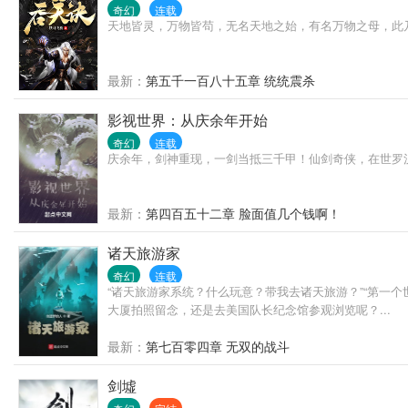
奇幻
连载
天地皆灵，万物皆苟，无名天地之始，有名万物之母，此
最新：
第五千一百八十五章 统统震杀
影视世界：从庆余年开始
奇幻
连载
庆余年，剑神重现，一剑当抵三千甲！仙剑奇侠，在世罗
最新：
第四百五十二章 脸面值几个钱啊！
诸天旅游家
奇幻
连载
“诸天旅游家系统？什么玩意？带我去诸天旅游？”“第一
大厦拍照留念，还是去美国队长纪念馆参观浏览呢？...
最新：
第七百零四章 无双的战斗
剑墟