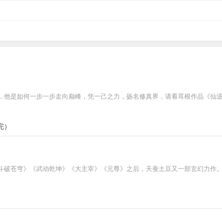
…他是如何一步一步走向巅峰，凭一己之力，扬名修真界，请看耳根作品《仙
完）
斗破苍穹》《武动乾坤》《大主宰》《元尊》之后，天蚕土豆又一部玄幻力作