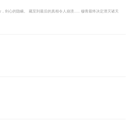
剑心的隐瞒。 藏至到最后的真相令人崩溃..... 穆青最终决定湮灭诸天