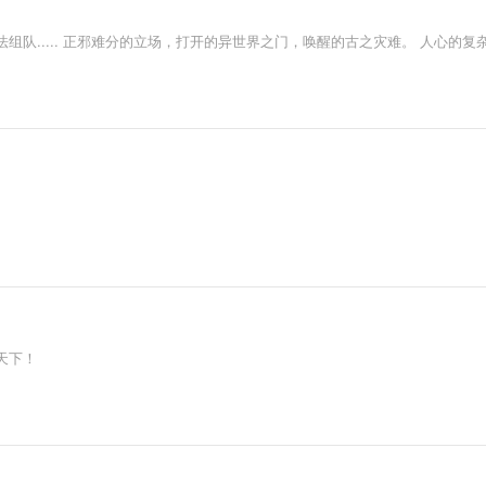
..... 正邪难分的立场，打开的异世界之门，唤醒的古之灾难。 人心的复杂，
天下！