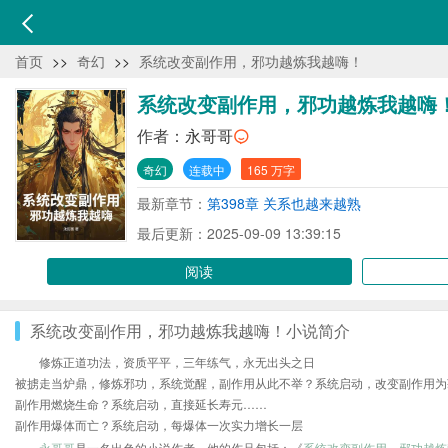
首页
>>
奇幻
>>
系统改变副作用，邪功越炼我越嗨！
系统改变副作用，邪功越炼我越嗨
作者：
永哥哥
奇幻
连载中
165 万字
最新章节：
第398章 关系也越来越熟
最后更新：2025-09-09 13:39:15
阅读
系统改变副作用，邪功越炼我越嗨！小说简介
修炼正道功法，资质平平，三年练气，永无出头之日
被掳走当炉鼎，修炼邪功，系统觉醒，副作用从此不举？系统启动，改变副作用为
副作用燃烧生命？系统启动，直接延长寿元……
副作用爆体而亡？系统启动，每爆体一次实力增长一层
永哥哥
是一名出色的小说作者，他的作品包括：《
系统改变副作用，邪功越炼