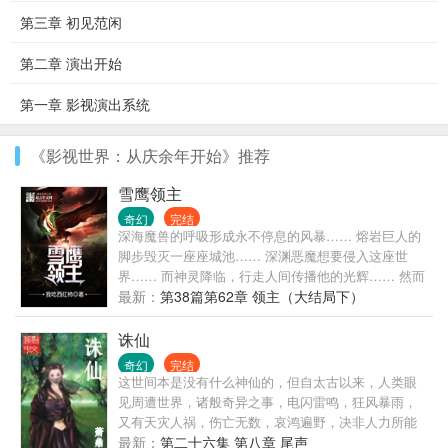
第三章 初见范闲
第二章 演出开始
第一章 影视演出系统
《影视世界：从庆余年开始》推荐
雪鹰领主
奇幻
完结
深海魔兽的呼吸形成永不停息的风暴…… 熔岩巨人的
脚步毁灭一座座城池…… 深渊恶魔想要侵入这座世
界…… 而神灵降临，行走人间传播他的光辉…… 然而
整个世界由夏族帝国‘龙山帝国’统治，这是人类的帝
最新：
第38篇第62章 领主（大结局下）
国，知识渊博的法师们埋首于法师塔中百年千年，骑
士们巡守天空大地海洋…… 在帝国的安阳行省，有一
诛仙
个很小很不起眼的贵族领地，叫——雪鹰领！ 故事，
奇幻
完结
就从这里开始！ ****** 继《莽荒纪》《吞噬星空》
这世间本是没有什么神仙的，但自太古以来，人类眼
《九鼎记》《盘龙》《星辰变》《寸芒》《星峰传
见周遭世界，诸般奇异之事，电闪雷鸣，狂风暴雨，
说》后，番茄的第八本小说！
又有天灾人祸，伤亡无数，哀鸿遍野，决非人力所能
为，所能抵挡。遂以为九天之上，有诸般神灵，九幽
最新：
第二十六集 第八章 尾声