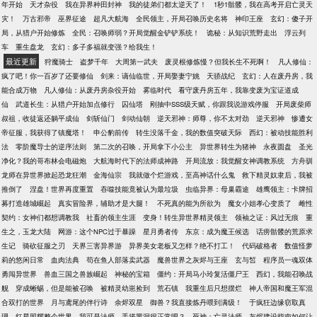
年开始
天才杂役
我在异界种田封神
我的徒弟们都太逆天了！
1秒1骷髅，我在高考开启亡灵天
灾！
万古邪帝
巫界征途
超凡大航海
全民领主，开局召唤历史名将
神印王座
玄幻：傻子开
局，从猎户开始修炼
全民：召唤师弱？开局觉醒金铲铲系统！
诡秘：从知识荒野走出
浮云列
车
重生盘龙
玄幻：多子多福就变强？给我生！
最近更新
狩魔骑士
盗梦千年
大周第一武夫
废灵根修炼慢？但我长生不死啊！
凡人修仙：
疯了吧！你一百岁了还要修仙
剑来：谪仙临世，开局娶妻宁姚
天骄战纪
玄幻：人在废丹房，我
能合成万物
凡人修仙：从废丹房杂役开始
雾临时代
看守废丹房五年，我靠变废为宝证道成
仙
武道长生：从猎户开始加点修行
囚仙塔
刚抽中SSS级天赋，你跟我说游戏停服
开局废柴师
叔祖，收徒返还躺平成仙
剑斩仙门
剑动仙朝
逆天邪神：师尊，你不太对劲
逆天邪神
惨遭女
帝征服，我获得了镇魔塔！
申公豹前传
转生没落千金，我的数值突破天际
西幻：被动技能胜利
法
零阶魔导士的逆序法则
第二次的召唤，开局拿下小公主
异世界转生为猪神
永夜圆盘
圣光
净化？我的哥布林会电磁炮
大航海时代下的法师成神路
开局流放：我觉醒女神调教系统
方舟驯
龙师在异世界掀起恐龙狂潮
金海仙宗
我就做个烂游戏，至高神话什么鬼
救下精灵奴隶后，我被
推倒了
涅盘！世界再度重置
吞噬技能竟被认为最垃圾
虫临异界：母巢霸途
雄鹰领主：卡牌招
募打造雄城崛起
真实冒险界，辅助才是大腿！
不死真的能为所欲为
魔女小姐孝心变质了
雌性
契约：女神们都想调教我
社畜的领主生涯
变身！转生异世界精灵领主
领袖之证：风过无痕
重
生之，玉龙大陆
网游：这个NPC过于暴躁
星月勇者传
东京：成为魔王候选
话痨骷髅的荒原求
生记
骑砍征服之刃
天界三害异界游
异界美女老板又怎样？绝不打工！
代码破格者
数值怪萝
莉的悠闲日常
血肉法典
苟在鱼人部落卖武器
魔兽世界之灰烬与王座
玄与皙
程序员一魂双体
勇闯异世界
兽血三国之兽族崛起
神秘的宝箱
僵约：开局马小玲复活僵尸王
西幻，我能召唤战
舰
穿成蜥蜴，但是能被召唤
被精灵幼崽捡到
荒石镇
我重生后只想摆烂
神人帝国和魔王军混
合双打的世界
月与鸢尾的伴行诗
余烬双星
御兽？我直接炼丹喂到满级！
于疯狂边缘窃取真
理
红星照耀整个世界
我可是法师，手搓黑洞很正常吧？
死神：亡灵法师
灰烬建设指南如何让