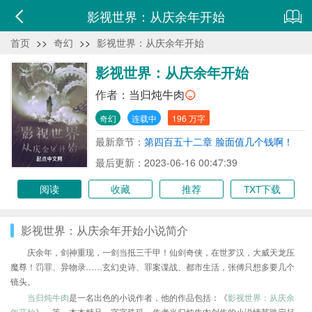
影视世界：从庆余年开始
首页
>>
奇幻
>>
影视世界：从庆余年开始
影视世界：从庆余年开始
作者：
当归炖牛肉
奇幻
连载中
196 万字
最新章节：
第四百五十二章 脸面值几个钱啊！
最后更新：2023-06-16 00:47:39
阅读
收藏
推荐
TXT下载
影视世界：从庆余年开始小说简介
庆余年，剑神重现，一剑当抵三千甲！仙剑奇侠，在世罗汉，大威天龙压
魔尊！罚罪、异物录……玄幻史诗、罪案谍战、都市生活，张傅只想多要几个
镜头。
当归炖牛肉
是一名出色的小说作者，他的作品包括：《
影视世界：从庆余
年开始
》、等，本本精品，字字珠玑，作者当归炖牛肉创作的小说情节跌宕起