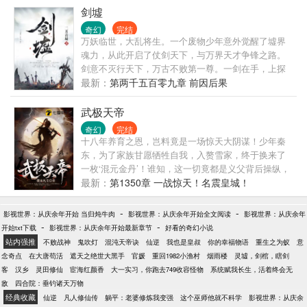
剑墟
奇幻
完结
万妖临世，大乱将生。一个废物少年意外觉醒了墟界
魂力，从此开启了仗剑天下，与万界天才争锋之路。
剑意不灭行天下，万古不败第一尊。一剑在手，上探
九霄，下闯幽府，争霸异界，让天下万剑朝宗！
最新：
第两千五百零九章 前因后果
武极天帝
奇幻
完结
十八年养育之恩，岂料竟是一场惊天大阴谋！少年秦
东，为了家族甘愿牺牲自我，入赘雪家，终于换来了
一枚‘混元金丹’！谁知，这一切竟都是义父背后操纵，
导致自己家族被灭，战骨被夺，连新婚妻子都要面临
最新：
第1350章 一战惊天！名震皇城！
巨大的危险…… 为了复仇，拯救妻子与水火之中，秦
东以武入道，以身为炉，熔炼万物，毅然踏上了一条
-
-
影视世界：从庆余年开始 当归炖牛肉
影视世界：从庆余年开始全文阅读
影视世界：从庆余年
逆天之路！ 曾经，为了家族，秦东甘愿沦为羔羊！ 而
-
-
开始txt下载
影视世界：从庆余年开始最新章节
好看的奇幻小说
当他挥起了屠刀时：那些宵小之辈连成为羔羊都不
站内强推
不败战神
鬼吹灯
混沌天帝诀
仙逆
我也是皇叔
你的幸福物语
重生之为蚁
意
配！
念奇点
在大唐苟活
遮天之绝世大黑手
官媛
重回1982小渔村
烟雨楼
灵墟，剑棺，瞎剑
客
汉乡
灵田修仙
宦海红颜香
大一实习，你跑去749收容怪物
系统赋我长生，活着终会无
敌
四合院：垂钓诸天万物
经典收藏
仙逆
凡人修仙传
躺平：老婆修炼我变强
这个巫师他就不科学
影视世界：从庆余