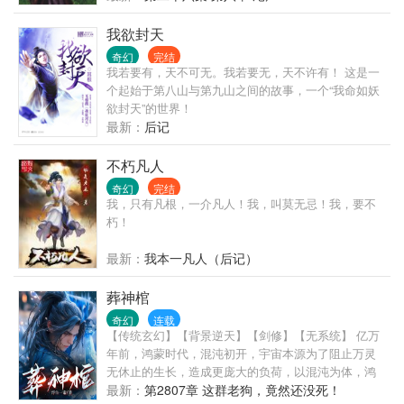
之下，亦是阴魂归处，阎罗殿堂。于是神仙之说，流
传于世。无数人类子民，诚心叩拜，向着自己臆想创
我欲封天
造出的各种神明顶礼膜拜，祈福诉苦，香火鼎盛……
奇幻
完结
方今之世，正道大昌，邪魔退避......
我若要有，天不可无。我若要无，天不许有！ 这是一
个起始于第八山与第九山之间的故事，一个“我命如妖
欲封天”的世界！
最新：
后记
不朽凡人
奇幻
完结
我，只有凡根，一介凡人！我，叫莫无忌！我，要不
朽！
最新：
我本一凡人（后记）
葬神棺
奇幻
连载
【传统玄幻】【背景逆天】【剑修】【无系统】 亿万
年前，鸿蒙时代，混沌初开，宇宙本源为了阻止万灵
无休止的生长，造成更庞大的负荷，以混沌为体，鸿
蒙为气，黑洞为口，星辰为盖，凝聚了一座灭世神
最新：
第2807章 这群老狗，竟然还没死！