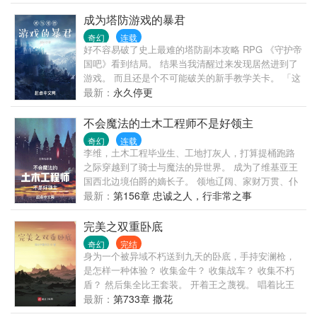
棺，用来吞四海、镇八荒，焚万古、炼诸天！ 千万年
前，众神一战中，灭世神棺凭空出现，葬灭了大战中
成为塔防游戏的暴君
的诸神，更是送葬了整个众神之界，自此，葬神棺下
奇幻
连载
落不明，同时，葬神棺名动宇宙万界，威慑诸天神
好不容易破了史上最难的塔防副本攻略 RPG 《守护帝
魔！ 千万年后，一名少年被活埋，与葬他的棺材融合
国吧》看到结局。 结果当我清醒过来发现居然进到了
在一起，自此，送葬少年名震八荒。 “救人，我不在
游戏。 而且还是个不可能破关的新手教学关卡。 「这
行，埋人，我倒是很善长！” 少年面容冷峻，继续低
该死的粪GAME，我一定会破给你看……！」 (看到这
最新：
永久停更
吟：“我有一座混沌神棺，葬天，葬地，葬人，葬仙亦
个作品的人别走先,先看一下,才决定要不要弃)
葬神！
不会魔法的土木工程师不是好领主
奇幻
连载
李维，土木工程毕业生、工地打灰人，打算提桶跑路
之际穿越到了骑士与魔法的异世界。 成为了维基亚王
国西北边境伯爵的嫡长子。 领地辽阔、家财万贯、仆
役成群、兵强马壮。 英俊潇洒、爱民如子、兄友弟
最新：
第156章 忠诚之人，行非常之事
恭、父慈子孝。 穿越标准之高起点罕有。 可惜，已经
是兽人的俘虏啦！ 本书又名《土木狗穿越异世界》
完美之双重卧底
《荆棘领打灰人》 标签：领主、种田、低魔、欢乐向
奇幻
完结
身为一个被异域不朽送到九天的卧底，手持安澜枪，
是怎样一种体验？ 收集金牛？ 收集战车？ 收集不朽
盾？ 然后集全比王套装。 开着王之蔑视。 唱着比王
之歌。 召唤比王真身。 一路打进九天，干废一帮二五
最新：
第733章 撒花
仔？ 似乎……也不是不可以！