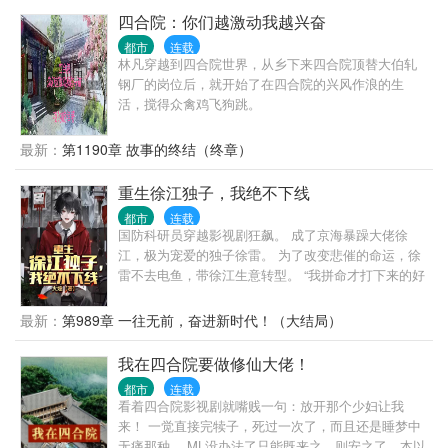
四合院：你们越激动我越兴奋
都市
连载
林凡穿越到四合院世界，从乡下来四合院顶替大伯轧
钢厂的岗位后，就开始了在四合院的兴风作浪的生
活，搅得众禽鸡飞狗跳。
最新：
第1190章 故事的终结（终章）
重生徐江独子，我绝不下线
都市
连载
国防科研员穿越影视剧狂飙。 成了京海暴躁大佬徐
江，极为宠爱的独子徐雷。 为了改变悲催的命运，徐
雷不去电鱼，带徐江生意转型。 “我拼命才打下来的好
生意，能日进斗金，为什么要转型去开网吧？” “儿
子，为什么要让白金瀚的美女们，去唱歌拍电影？一
最新：
第989章 一往无前，奋进新时代！（大结局）
首歌卖彩铃真能赚上亿？” “高启盛卖小灵通都赚翻
了，为什么你投资研制的手机电脑还没动静？光刻机
我在四合院要做修仙大佬！
又是什么东西？” “搞火箭、放卫星、造飞机，高超音
都市
连载
速导弹，察打一体无人机……你到底还有多少高科技
看着四合院影视剧就嘴贱一句：放开那个少妇让我
武器瞒着我？” …… 穿越而来的徐雷立志成为科技大
来！ 一觉直接完犊子，死过一次了，而且还是睡梦中
佬，带着徐江一路狂飙……
无痛那种。 ML没办法了只能既来之，则安之了，本以