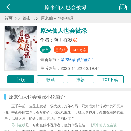
原来仙人也会被绿
首页
>>
都市
>>
原来仙人也会被绿
原来仙人也会被绿
作者：
落叶在秋
都市
已完结
142 万字
最新章节：
第286章 黄衍献宝
最后更新：2025-11-22 00:19:44
阅读
收藏
推荐
TXT下载
原来仙人也会被绿小说简介
五千年前，蓝星上发动一场大战，万年布局，只为成为那传说中的不死真
仙。宇宙外的世界，苍穹破碎，混沌八主之一，经无尽岁月，诞生在贫瘠的蓝
星，以身入局，能否，阻止这场万年的阴谋？
落叶在秋
是一名出色的小说作者，他的作品包括：《
原来仙人也会被
绿
》、等，本本精品，字字珠玑，作者落叶在秋创作的小说情节跌宕起伏、扣