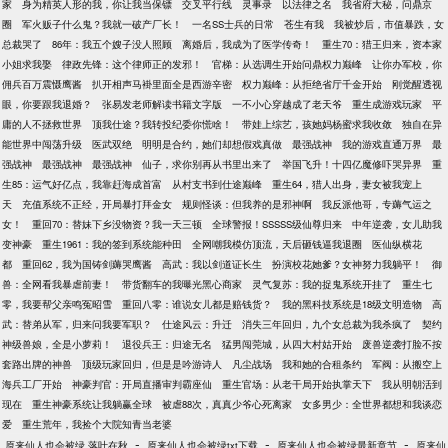
家
身为精英人形的我，你让我当保镖
交叉平行线
灵事录
以法律之名
我省府大秘，问鼎京
圈
军火贩子什么鬼？我就一破产厂长！
一名SS士兵的日常
苍生有我
我被炒后，市值暴跌，女
总裁哭了
86年：我五个嫂子没人照顾
离婚后，我成为了医学传奇！
重生70：猎王归来，资本家
小姐求我娶
律政先锋：这个律师正的发邪！
官梯：从选调生开始问鼎权力巅峰
让你办军校，你
佣兵百万震慑鹰酱
扒开相声马褂里面全是西游辛密
权力巅峰：从拒绝省厅千金开始
刚觉醒透视
眼，你要跟我退婚？
张易发老师解读书籍文字版
一不小心穿越成了老天爷
重生成游戏玩家
平
庸的人不拯救世界
顶我仕途？我转投纪委你慌啥！
带娃上综艺，孩她妈杨蜜求我收敛
独自在异
能世界中闯荡升级
医武双绝
明明是合约，她们却想假戏真做
最强战神
我的游戏直通万界
最
强战神
最强战神
最强战神
仙子，求你别再从书里出来了
举国飞升！十四亿魔修吓哭异界
重
生85：运气好亿点，我靠赶海成首富
从村支书到仕途巅峰
重生64，猎人出身，妻女被我宠上
天
充值系统不正经，开局暴打拜金女
规则怪谈：但我养的是邪神啊
我反派他哥，专薅气运之
女！
重回70：替妹下乡没物资？我一天三顿
全球警报！SSSSS级仙尊归来
中年逆袭，女儿助我
变神豪
重生1961：我的签到系统能种田
全网嘲我模仿顶流，天后砸钱逼我退圈
医仙纵横花
都
重回62，我为国铸剑薅哭鹰酱
高武：我以剑道证长生
扮演校花她爹？女神努力我躺平！
御
兽：全网看我暴虐前妻！
带货翻车的我曝光黑心商家
灵气复苏：我的捉鬼系统开挂了
重生七
零，我要帮父亲鸣冤昭雪
重回八零：谁说女儿都是赔钱货？
我的黑科技系统是18级文明造物
高
武：替弟从军，归来问我要军职？
仕途风云：升迁
消失三年回归，九个女总裁为我杀疯了
契约
神级兽娘，全是小萝莉！
退役兵王：归途无名
猛男闯莞城，从四大村姑开始
废兽逆袭打脸不按
套路出牌的神兽
顶级玩家回归，但是是吟游诗人
凡尘战场
我和她的合租条约
军阀：从搬空上
海兵工厂开始
神豪判官：开局直播审判霸座仙
重生官场：从老干局开始执掌天下
我从明朝活到
现在
重生神豪系统让我躺赢全球
被虐88次，真真少爷心死离家
女多男少：全世界都想和我谈恋
爱
重生荒年，我捡个大院知青当老婆
-
-
-
原来仙人也会被绿 落叶在秋
原来仙人也会被绿txt下载
原来仙人也会被绿最新章节
原来仙