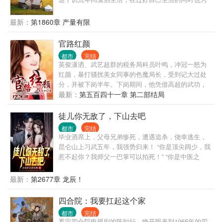
这个百废待兴的国家出一份自己的力！ （想看主角独
狼，挨饿，没有人情世故，请划走，本书不适合。穿
最新：
第1860章 产量有限
越回去不是挨饿的，也不是让主角玩单机）
官路红颜
都市
完结
英俊潇洒、武艺超群的税务局科员叶鸣，冲冠一怒为
红颜，暴打骚扰美女同事的色魔局长，受到记大过处
分，并被下岗半年。下岗期间，他凭借高超的武功，
救下了被杀手围攻的省纪委副书记，并邂逅高官贵女
最新：
第五百四十一章 第二部结局
夏楚楚、富豪千金陈梦琪，两个女孩子都对他一见倾
心。自此，他在官场中拥有了广泛的人脉，搭起了一
徒儿你无敌了，下山去吧
座座通往权力巅峰的官桥……
都市
完结
毕业酒席上，父母兄弟惨死，遭遇追杀，侥幸逃生，
昆仑山上习武五年，我强势归来！ “你是顶尖阔少，我
惹不起你？我师父一巴掌可以拍死！” “你是中医之
王？我师父乃鬼门传人，十三针定天下人生死！” “你
是宗师武者，一人之下，万人之上？我师父坐镇昆
最新：
第2677章 龙辰！
仑，天下宗师来拜！” “你是江南王，权倾天下？我师
父曾为帝师，是你上司的上司！” “你亿万家产，左右
四合院：我要扛起这个家
世界金融走向？我师父掌控印钞机，你的钱是他发行
都市
完结
的！” 这样的无敌师傅，叶北辰有99个。
看完四合院电视剧的陈知行，睁开眼来到1965年的四