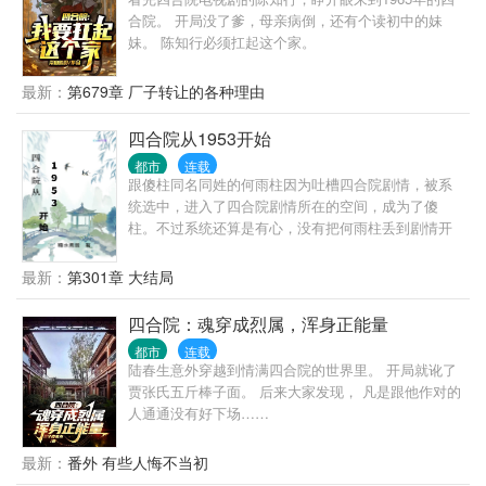
合院。 开局没了爹，母亲病倒，还有个读初中的妹
妹。 陈知行必须扛起这个家。
最新：
第679章 厂子转让的各种理由
四合院从1953开始
都市
连载
跟傻柱同名同姓的何雨柱因为吐槽四合院剧情，被系
统选中，进入了四合院剧情所在的空间，成为了傻
柱。不过系统还算是有心，没有把何雨柱丢到剧情开
始的时候，而是把何雨柱丢到了何大清跟白寡妇跑路
前。 既然来了，既然有系统，我这个何雨柱这辈子不
最新：
第301章 大结局
再被忽悠，不再当舔狗。活出自己，活出潇洒。
四合院：魂穿成烈属，浑身正能量
都市
连载
陆春生意外穿越到情满四合院的世界里。 开局就讹了
贾张氏五斤棒子面。 后来大家发现， 凡是跟他作对的
人通通没有好下场……
最新：
番外 有些人悔不当初