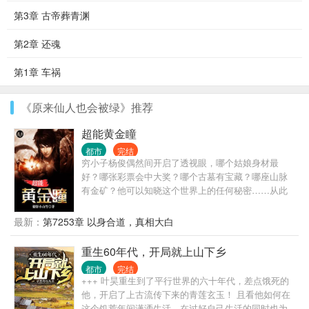
第3章 古帝葬青渊
第2章 还魂
第1章 车祸
《原来仙人也会被绿》推荐
超能黄金瞳
都市
完结
穷小子杨俊偶然间开启了透视眼，哪个姑娘身材最
好？哪张彩票会中大奖？哪个古墓有宝藏？哪座山脉
有金矿？他可以知晓这个世界上的任何秘密……从此
过上了醒掌天下权，醉卧美人膝的风流潇洒人生。
最新：
第7253章 以身合道，真相大白
重生60年代，开局就上山下乡
都市
完结
+++ 叶昊重生到了平行世界的六十年代，差点饿死的
他，开启了上古流传下来的青莲玄玉！ 且看他如何在
这个饥荒年间潇洒生活，在过好自己生活的同时也为