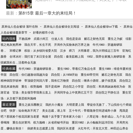
为苦逼的一批，连个金手指都没有，哪承想睡那么一
觉自己竟然梦到大仙，而且还被大仙收为徒弟，然后
最新：
第815章 最后一章大的来结局！
通过自己一些骚操作，得到了大仙传仙法“霸天决”修
仙，并且得到了一枚逆天的储物神戒，里面海量的修
-
-
-
原来仙人也会被绿 落叶在秋
原来仙人也会被绿全文阅读
原来仙人也会被绿txt下载
原来仙
炼物资以及还被大仙下的禁忌，从此开启遨游万界之
-
人也会被绿最新章节
好看的都市小说
旅......
站内强推
不败战神
贞观小闲王
仕途人生
我也是皇叔
赌石之财色无双
重生之为蚁
综影
视之炮灰抱男神
我在天牢，长生不死
开局作为实验体的万界之旅
年代1960：穿越南锣鼓
巷，
宋檀记事
权欲：从乡镇到省委大院
汉乡
师刀
大明暴君，我为大明续运三百年
宦海红
颜香
全球冰封：我打造了末日安全屋
四合院：秦淮茹赖上我
1952，我带全家搬入南锣鼓巷
系
统赋我长生，活着终会无敌
经典收藏
年代1960：穿越南锣鼓巷，
重生1960，带着亿万食品仓库
重生1989：缔造华夏科技
帝国
四合院：你们越激动我越兴奋
四合院：从1958开始
重生60带空间
赌石之财色无双
我在
精神病院学斩神
带顶级空间回六零，我有亿万物资
四合院：继承小酒馆，嫂子徐慧真
四合院之
我也来凑热闹
重生：权势巅峰
我不是戏神
四合院之小学堂
四合院：和弟弟妹妹相依为命
医
路官途
官场：美女领导带我青云直上
开局同学会上中奖两亿五千万
四合院之平静生活
重生官
场：从京都下基层权利巅峰
最近更新
重生之娱乐圈教父
我的大小魔女
大明星爱上我
孽徒你无敌了，下山找你七个师姐
去吧
快穿：短命炮灰不死了
美女总裁，请上车
五十年代：带着随身空间进城奔小康
甩我是
吧？那就捡个校花回家当老婆
悔婚？反手娶了资本家大小姐！
八零赶海：鱼虾成山，九个女儿吃
香喝辣
重生在好莱坞
权力巅峰：从省府秘书开始
重回1982：从小舢板到远洋巨轮
开局穷光
蛋，赚钱全靠挂！
病娇美女总裁爱上我
我的区长老婆
火红年代：开发北大荒，种田赶山养全