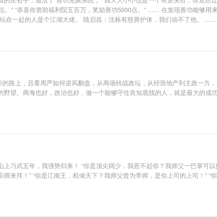
0点。” “恭喜你资助福利院五百万，奖励善功5000点。” ...... 在发现善
在一起的人是个江湖大佬。 陆启昌：沈栋有慈善护体，我们动不了他。 ....
守所的路上，且看周严如何逆风翻盘，从商场转战政坛，从经营地产到主政一方
的野望。商海也好，政治也好，做一个能够守住良知底线的人，就是最大的成
上习武五年，我强势归来！ “你是顶尖阔少，我惹不起你？我师父一巴掌可以拍死
师来拜！” “你是江南王，权倾天下？我师父曾为帝师，是你上司的上司！” 