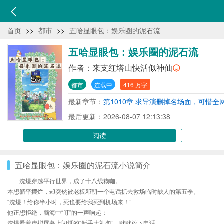
首页
>>
都市
>>
五哈显眼包：娱乐圈的泥石流
五哈显眼包：娱乐圈的泥石流
作者：
来支红塔山快活似神仙
都市
连载中
416 万字
最新章节：
第1010章 求导演删掉名场面，可惜全
最后更新：2026-08-07 12:13:38
阅读
五哈显眼包：娱乐圈的泥石流小说简介
沈煜穿越平行世界，成了十八线糊咖。
本想躺平摆烂，却突然被老板邓朝一个电话抓去救场临时缺人的第五季。
“沈煜！给你半小时，死也要给我死到机场来！”
他正想拒绝，脑海中“叮”的一声响起：
沈煜看着虚拟屏幕上闪烁的“新手大礼包”，默默放下电话。