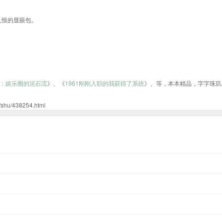
又恨的显眼包。
：娱乐圈的泥石流
》、《
1961刚刚入职的我获得了系统
》、等，本本精品，字字珠玑
/438254.html