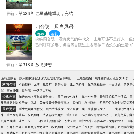
最新：
第528章 红星基地重现，完结
四合院：风言风语
都市
连载
搞笑四合院，没有戾气的年代文，主角可能不是好人，但
己悄咪咪的娶，瞒着四合院过上老婆孩子热炕头的生活 
最新：
第313章 放飞梦想
-
-
五哈显眼包：娱乐圈的泥石流 来支红塔山快活似神仙
五哈显眼包：娱乐圈的泥石流全文阅读
站内强推
不败战神
龙族
鬼吹灯
最佳女婿
凡人的骄傲
你的幸福物语
十日终焉
意念奇
军
重回1958
四合院：垂钓诸天万物
经典收藏
年代1960：穿越南锣鼓巷，
重回1982小渔村
你一个交警，抢刑侦的案子合适吗
重
开局迎娶副省长千金
官场：美女领导带我青云直上
四合院：杀神降临
开局同学会上中奖两亿五
最近更新
重生之娱乐圈教父
我的大小魔女
大明星爱上我
孽徒你无敌了，下山找你七个师姐
辣
重生在好莱坞
权力巅峰：从省府秘书开始
重回1982：从小舢板到远洋巨轮
开局穷光蛋，赚
么鬼？我就一破产厂长！
一名SS士兵的日常
苍生有我
我被炒后，市值暴跌，女总裁哭了
86
酱
扒开相声马褂里面全是西游辛密
权力巅峰：从拒绝省厅千金开始
刚觉醒透视眼，你要跟我退
级
医武双绝
明明是合约，她们却想假戏真做
最强战神
我的游戏直通万界
最强战神
最强战