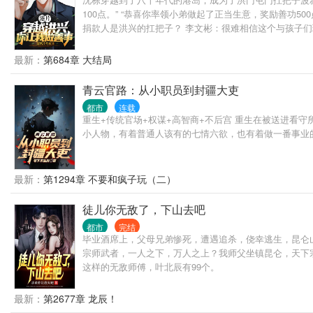
100点。” “恭喜你率领小弟做起了正当生意，奖励善功50
捐款人是洪兴的扛把子？ 李文彬：很难相信这个与孩子们玩
豪和大慈善家。
最新：
第684章 大结局
青云官路：从小职员到封疆大吏
都市
连载
重生+传统官场+权谋+高智商+不后宫 重生在被送进看
小人物，有着普通人该有的七情六欲，也有着做一番事业
最新：
第1294章 不要和疯子玩（二）
徒儿你无敌了，下山去吧
都市
完结
毕业酒席上，父母兄弟惨死，遭遇追杀，侥幸逃生，昆仑山
宗师武者，一人之下，万人之上？我师父坐镇昆仑，天下宗
这样的无敌师傅，叶北辰有99个。
最新：
第2677章 龙辰！