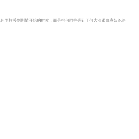
把何雨柱丢到剧情开始的时候，而是把何雨柱丢到了何大清跟白寡妇跑路