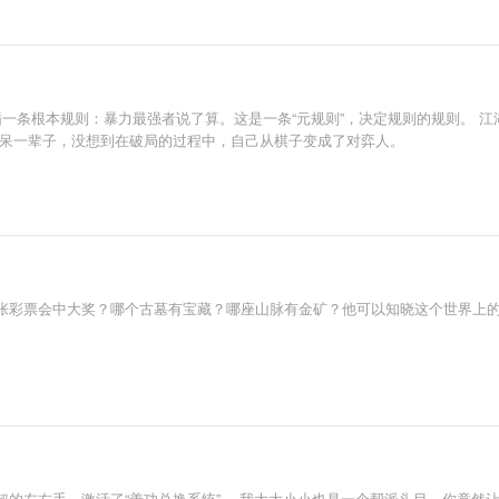
循一条根本规则：暴力最强者说了算。这是一条“元规则”，决定规则的规则。 
里呆一辈子，没想到在破局的过程中，自己从棋子变成了对弈人。
张彩票会中大奖？哪个古墓有宝藏？哪座山脉有金矿？他可以知晓这个世界上
的左右手，激活了“善功兑换系统”。 我大大小小也是一个帮派头目，你竟然让