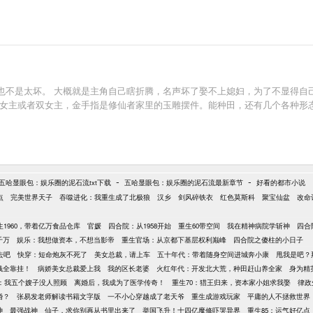
也不是太坏。 大概就是主角自己瞎折腾，名声坏了娶不上媳妇，为了不显得自
单女主或者双女主，金手指是修仙者家里的玉雕摆件。能种田，还有几个各种形
-
-
五哈显眼包：娱乐圈的泥石流txt下载
五哈显眼包：娱乐圈的泥石流最新章节
好看的都市小说
点
完美世界天子
吞噬进化：我重生成了北极狼
汉乡
剑风碎铁衣
红色莫斯科
聚宝仙盆
改命
生1960，带着亿万食品仓库
官媛
四合院：从1958开始
重生60带空间
我在精神病院学斩神
四合
千万
娱乐：我想做资本，不想当影帝
重生官场：从京都下基层权利巅峰
四合院之傻柱的小日子
去吧
快穿：短命炮灰不死了
美女总裁，请上车
五十年代：带着随身空间进城奔小康
甩我是吧？
钱全靠挂！
病娇美女总裁爱上我
我的区长老婆
火红年代：开发北大荒，种田赶山养全家
身为精
年：我五个嫂子没人照顾
离婚后，我成为了医学传奇！
重生70：猎王归来，资本家小姐求我娶
律政
婚？
张易发老师解读书籍文字版
一不小心穿越成了老天爷
重生成游戏玩家
平庸的人不拯救世界
神
最强战神
仙子，求你别再从书里出来了
举国飞升！十四亿魔修吓哭异界
重生85：运气好亿