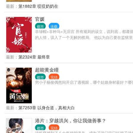
最新：
第1882章 哎哎奶奶在
官媛
都市
连载
非绿帽+非种马+无后宫 所有规则的设立，说到底，都遵
的人情，误入了一个无解的棋局。 他以为自己要在监狱
最新：
第2324章 最终章
超能黄金瞳
都市
完结
穷小子杨俊偶然间开启了透视眼，哪个姑娘身材最好？哪
最新：
第7253章 以身合道，真相大白
港片：穿越洪兴，你让我做善事？
都市
完结
沈栋穿越到了八十年代的港岛，成为了洪门屯门扛把子波叔