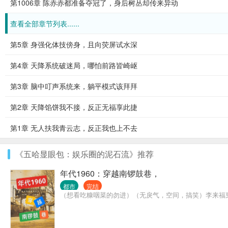
第1006章 陈赤赤都准备夺冠了，身后树丛却传来异动
查看全部章节列表......
第5章 身强化体技傍身，且向荧屏试水深
第4章 天降系统破迷局，哪怕前路皆崎岖
第3章 脑中叮声系统来，躺平模式该拜拜
第2章 天降馅饼我不接，反正无福享此捷
第1章 无人扶我青云志，反正我也上不去
《五哈显眼包：娱乐圈的泥石流》推荐
年代1960：穿越南锣鼓巷，
都市
完结
（想看吃糠咽菜的勿进）（无戾气，空间，搞笑）李来福穿