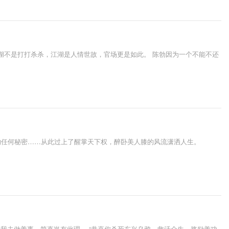
江湖不是打打杀杀，江湖是人情世故，官场更是如此。 陈勃因为一个不能不还
的任何秘密……从此过上了醒掌天下权，醉卧美人膝的风流潇洒人生。
我去做善事，简直岂有此理。 “恭喜你杀死东兴乌鸦，救活众生，奖励善功