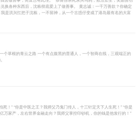
功能够用来兑换各种东西后，沈栋彻底爱上了做善事。 黄志诚：一千万善款？你确定
.. 我是洪兴扛把子沈栋，一不留神，从一个古惑仔变成了港岛最有名的大富
，一个草根的青云之路 一个有点腹黑的普通人，一个智商在线，三观端正的
功。
！” “你是中医之王？我师父乃鬼门传人，十三针定天下人生死！” “你是
“你亿万家产，左右世界金融走向？我师父掌控印钞机，你的钱是他发行的！”