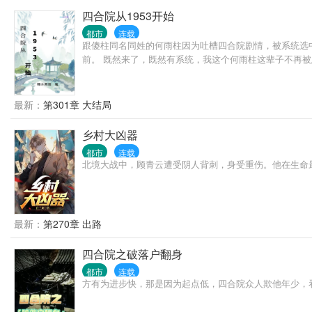
四合院从1953开始
都市
连载
跟傻柱同名同姓的何雨柱因为吐槽四合院剧情，被系统选
前。 既然来了，既然有系统，我这个何雨柱这辈子不再
最新：
第301章 大结局
乡村大凶器
都市
连载
北境大战中，顾青云遭受阴人背刺，身受重伤。他在生命
最新：
第270章 出路
四合院之破落户翻身
都市
连载
方有为进步快，那是因为起点低，四合院众人欺他年少，