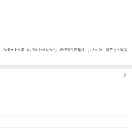
，作者来支红塔山快活似神仙创作的小说情节跌宕起伏、扣人心弦，情节与文笔俱