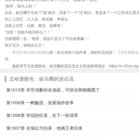
“朝哥，我马上到！”
从此，娱乐圈不光有了“超”级兵，还多了一个“沈”精兵，更是多了一个让导演又爱
别人上综艺：立人设，装优雅，争镜头。
沈煜上综艺：玩梗、整活、搞事情！
“沈煜！你能不能消停点？！”
沈煜嘿嘿一笑：“朝哥，我这不是为了节目效果嘛！”
简介无力，请移步正文！
来支红塔山快活似神仙
是一名出色的小说作者，他的作品包括：《
五哈显眼包
佳。
最新章节五哈显眼包：娱乐圈的泥石流全文阅读推荐地址：https://m.20xs.org/shu
五哈显眼包：娱乐圈的泥石流
第1010章 求导演删掉名场面，可惜全网都截图了
第1009章 一树酸甜，坐观场外纷争
第1008章 夺冠的狂喜，在下一秒清零
第1007章 全场以为结束，他俩王者归来