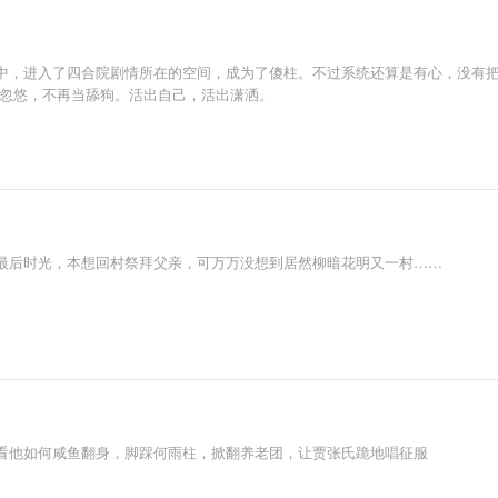
中，进入了四合院剧情所在的空间，成为了傻柱。不过系统还算是有心，没有
被忽悠，不再当舔狗。活出自己，活出潇洒。
最后时光，本想回村祭拜父亲，可万万没想到居然柳暗花明又一村……
看他如何咸鱼翻身，脚踩何雨柱，掀翻养老团，让贾张氏跪地唱征服