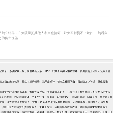
己鹤立鸡群，在大院里把其他人名声也搞坏，让大家都娶不上媳妇。 然后自
态的仿生傀儡
记实录
系统赋我长生，活着终会无敌
1952，我带全家搬入南锣鼓巷
抗美援朝开局加入顶尖王牌
院之我也来凑热闹
重生：权势巅峰
我不是戏神
都市之神医下山
四合院之小学堂
重生官场：
那就捡个校花回家当老婆
悔婚？反手娶了资本家大小姐！
八零赶海：鱼虾成山，九个女儿吃香喝
英人形的我，你让我当保镖
交叉平行线
灵事录
以法律之名
我省府大秘，问鼎京圈
军火贩子什
先锋：这个律师正的发邪！
官梯：从选调生开始问鼎权力巅峰
让你办军校，你佣兵百万震慑鹰
顶我仕途？我转投纪委你慌啥！
带娃上综艺，孩她妈杨蜜求我收敛
独自在异能世界中闯荡升
点，我靠赶海成首富
从村支书到仕途巅峰
重生64，猎人出身，妻女被我宠上天
充值系统不正经，开