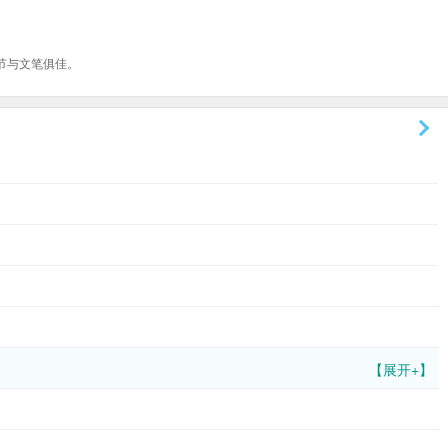
节与文笔俱佳。
【展开+】