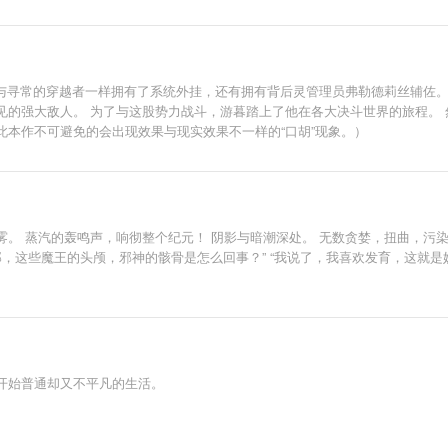
与寻常的穿越者一样拥有了系统外挂，还有拥有背后灵管理员弗勒德莉丝辅佐。
见的强大敌人。 为了与这股势力战斗，游暮踏上了他在各大决斗世界的旅程。 
本作不可避免的会出现效果与现实效果不一样的“口胡”现象。）
。 蒸汽的轰鸣声，响彻整个纪元！ 阴影与暗潮深处。 无数贪婪，扭曲，污染
“那，这些魔王的头颅，邪神的骸骨是怎么回事？” “我说了，我喜欢发育，这就是
开始普通却又不平凡的生活。