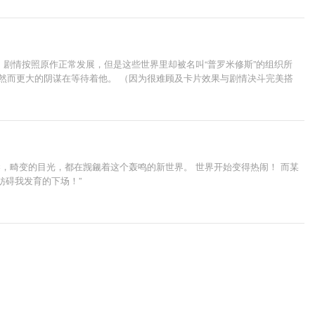
 剧情按照原作正常发展，但是这些世界里却被名叫“普罗米修斯”的组织所
然而更大的阴谋在等待着他。 （因为很难顾及卡片效果与剧情决斗完美搭
，畸变的目光，都在觊觎着这个轰鸣的新世界。 世界开始变得热闹！ 而某
妨碍我发育的下场！”