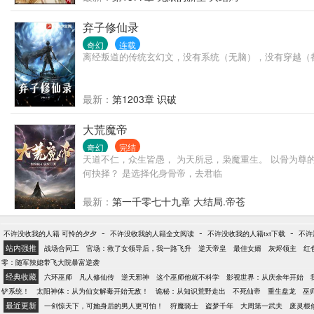
弃子修仙录
奇幻
连载
离经叛道的传统玄幻文，没有系统（无脑），没有穿越（
最新：
第1203章 识破
大荒魔帝
奇幻
完结
天道不仁，众生皆愚， 为天所忌，枭魔重生。 以骨为
何抉择？ 是选择化身骨帝，去君临
最新：
第一千零七十九章 大结局.帝苍
-
-
-
不许没收我的人籍 可怜的夕夕
不许没收我的人籍全文阅读
不许没收我的人籍txt下载
不许
站内强推
战场合同工
官场：救了女领导后，我一路飞升
逆天帝皇
最佳女婿
灰烬领主
红
零：随军辣媳带飞大院暴富逆袭
经典收藏
六环巫师
凡人修仙传
逆天邪神
这个巫师他就不科学
影视世界：从庆余年开始
铲系统！
太阳神体：从为仙女解毒开始无敌！
诡秘：从知识荒野走出
不死仙帝
重生盘龙
巫
最近更新
一剑惊天下，可她身后的男人更可怕！
狩魔骑士
盗梦千年
大周第一武夫
废灵根