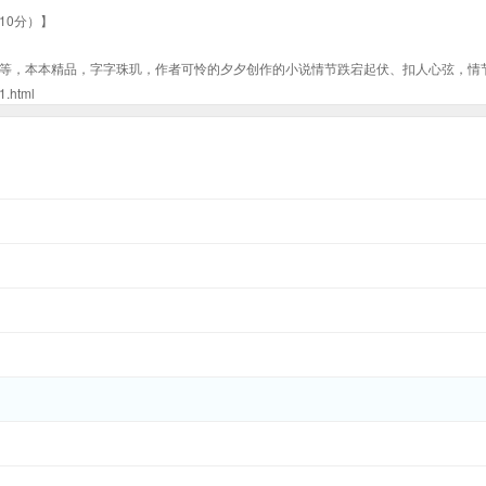
10分）】
等，本本精品，字字珠玑，作者可怜的夕夕创作的小说情节跌宕起伏、扣人心弦，情
html