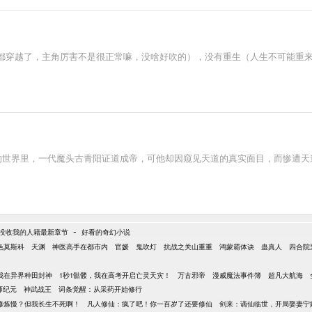
都穿越了，主角厉害不是很正常嘛，没啥好吹的），没有重生（人生不可能重
尊的世界里，一代魔头古青阳证道成帝，可他却因窥见天道的真实面目，而惨遭天
-
没收我的人籍最新章节
好看的奇幻小说
色莫斯科
天渊
神医高手在都市内
官媛
鬼吹灯
抗战之关山重重
鸿蒙霸体诀
蛊真人
四合院
我在异界种田封神
1秒1骷髅，我在高考开启亡灵天灾！
万古邪帝
漫威魔法事件簿
超凡大航海
师纪元
神武战王
词条觉醒：从采药开始修行
修炼慢？但我长生不死啊！
凡人修仙：疯了吧！你一百岁了还要修仙
剑来：谪仙临世，开局娶妻宁