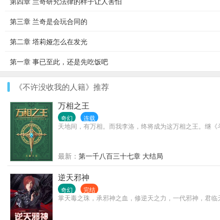
第四章 兰奇研究法律的样子让人害怕
第三章 兰奇是会玩合同的
第二章 塔莉娅怎么在发光
第一章 事已至此，还是先吃饭吧
《不许没收我的人籍》推荐
万相之王
奇幻
连载
天地间，有万相。而我李洛，终将成为这万相之王。继《
最新：
第一千八百三十七章 大结局
逆天邪神
奇幻
完结
掌天毒之珠，承邪神之血，修逆天之力，一代邪神，君临