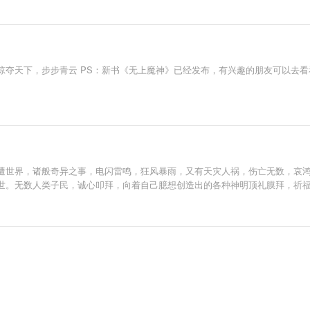
掠夺天下，步步青云 PS：新书《无上魔神》已经发布，有兴趣的朋友可以去
遭世界，诸般奇异之事，电闪雷鸣，狂风暴雨，又有天灾人祸，伤亡无数，哀
。无数人类子民，诚心叩拜，向着自己臆想创造出的各种神明顶礼膜拜，祈福诉苦，