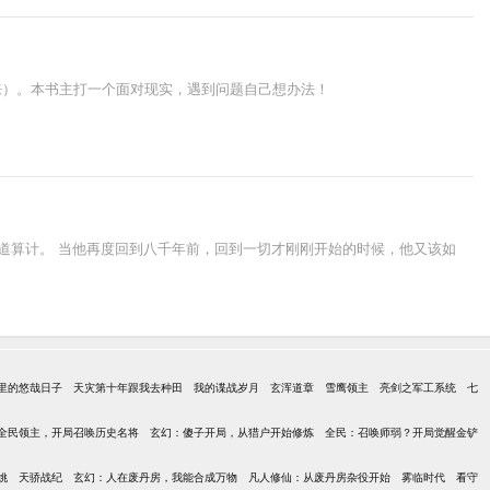
来）。本书主打一个面对现实，遇到问题自己想办法！
道算计。 当他再度回到八千年前，回到一切才刚刚开始的时候，他又该如
里的悠哉日子
天灾第十年跟我去种田
我的谍战岁月
玄浑道章
雪鹰领主
亮剑之军工系统
七
全民领主，开局召唤历史名将
玄幻：傻子开局，从猎户开始修炼
全民：召唤师弱？开局觉醒金铲
姚
天骄战纪
玄幻：人在废丹房，我能合成万物
凡人修仙：从废丹房杂役开始
雾临时代
看守