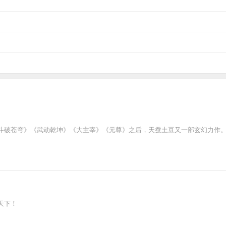
斗破苍穹》《武动乾坤》《大主宰》《元尊》之后，天蚕土豆又一部玄幻力作
天下！