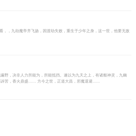
看看，，九劫魔帝齐飞扬，因渡劫失败，重生于少年之身，这一世，他要无敌
鸿遍野，决非人力所能为，所能抵挡。遂以为九天之上，有诸般神灵，九幽
香火鼎盛…… 方今之世，正道大昌，邪魔退避......