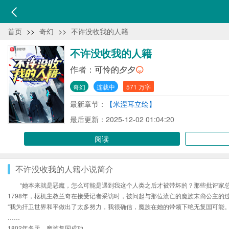
首页
>>
奇幻
>>
不许没收我的人籍
不许没收我的人籍
作者：
可怜的夕夕
奇幻
连载中
571 万字
最新章节：
【米涅耳立绘】
最后更新：2025-12-02 01:04:20
阅读
不许没收我的人籍小说简介
“她本来就是恶魔，怎么可能是遇到我这个人类之后才被带坏的？那些批评家总
1798年，枢机主教兰奇在接受记者采访时，被问起与那位流亡的魔族末裔公主的
“我为扞卫世界和平做出了太多努力，我很确信，魔族在她的带领下绝无复国可能。
……
1802年冬天，魔族复国成功。