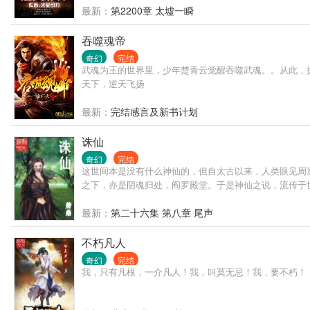
最新：
第2200章 太墟一瞬
吞噬魂帝
奇幻
完结
武魂为王的世界里，少年楚青云觉醒吞噬武魂。。从此，
天下，逆天飞扬
最新：
完结感言及新书计划
诛仙
奇幻
完结
这世间本是没有什么神仙的，但自太古以来，人类眼见周
之下，亦是阴魂归处，阎罗殿堂。于是神仙之说，流传于世
最新：
第二十六集 第八章 尾声
不朽凡人
奇幻
完结
我，只有凡根，一介凡人！我，叫莫无忌！我，要不朽！