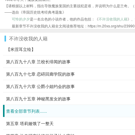
【请根据以上材料，指出导致魔族复国的主要战犯是谁，并说明为什么是兰奇。（
——选自《帝国历史统考经典考题集》
可怜的夕夕
是一名出色的小说作者，他的作品包括：《
不许没收我的人籍
》、
最新章节不许没收我的人籍全文阅读推荐地址：https://m.20xs.org/shu/239901.
不许没收我的人籍
【米涅耳立绘】
第八百九十八章 兰校长绯闻的故事
第八百九十七章 恋碍回廊学院的故事
第八百九十六章 公爵小姐约会的故事
第八百九十五章 神秘黑发女的故事
查看全部章节列表......
第五章 塔莉娅饿了一整天