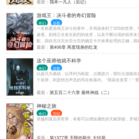
最新：
我本一凡人（后记）
游戏王：决斗者的奇幻冒险
奇幻
连载
一名热爱游戏王决斗的青年，开局就来到了5DS的世界。
渗透。剧情正在发生剧烈的改变，以及不断出现的前所未
配，因此无法完全百分百的确定卡片效果处理的正确，因此
最新：
第406章 再度现身的红龙
这个巫师他就不科学
奇幻
连载
以超凡为基础，以序列为框架，点燃源力，喷吐出源能灰雾
个巫师，则是悄无声息的苟在角落内。 “我喜欢发育！” 
最新：
第五百二十六章 最终神战（二）
神秘之旅
奇幻
完结
穿越到落后异世界，有着可以增加属性的天赋异能，罗靖
最新：
第1377章 无限的新生 大结局