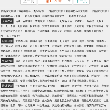
上一页
第1 - 50章
下一页
-
-
四合院之我和于莉青梅竹马 只想写写书
四合院之我和于莉青梅竹马全文阅读
四合院之我和于
-
-
莉青梅竹马txt下载
四合院之我和于莉青梅竹马最新章节
好看的奇幻小说
大家在看
仙逆
吞噬魂帝
雪鹰领主
我欲封天
九转吞天诀
武道凌天
葬神棺
无敌天
下
无上杀神
九阳武神
极道剑尊
完美之双重卧底
骑士征程
人间有剑
普攻永久加生命，这
个弓箭手有亿点肉！
轮回剑典
万道吞噬诀
武极天帝
我来自上界帝族，成婚当天媳妇跟人
跑
40k：午夜之刃
站内强推
太荒吞天诀
御魂者传奇
御鬼者传奇
九天剑主
灵墟，剑棺，瞎剑客
混沌吞天
诀
遮天记
我也是皇叔
四合院：最强主角
丹武双绝
村后有片玉米地
盖世神医
神医凰后：
傲娇暴君，强势宠！（神医凰后）
重生之都市仙尊
长生苟道：开局吹唢呐，送葬修仙
万古第一
神
最强末世进化
官场争雄，从女书记的秘书开始
剑道第一仙
官路青云梯
经典收藏
仙逆
逆天邪神
躺平：老婆修炼我变强
影视世界：从庆余年开始
天才杂役
我在
异界种田封神
我的徒弟们都太逆天了！
1秒1骷髅，我在高考开启亡灵天灾！
万古邪帝
漫威魔
法事件簿
全民领主，开局召唤历史名将
玄幻：傻子开局，从猎户开始修炼
全民：召唤师弱？开
局觉醒金铲铲系统！
我，纯阳之体，开局成为魔女炉鼎
诡秘：从知识荒野走出
浮云列车
巫师
纪元
神武战王
精灵：叫你高考，你掏出个修改器？
玄幻：多子多福就变强？给我生！
最近更新
一剑惊天下，可她身后的男人更可怕！
狩魔骑士
盗梦千年
大周第一武夫
废灵根
修炼慢？但我长生不死啊！
刚抽中SSS级天赋，你跟我说游戏停服
剑斩仙门
转生没落千金，我
的数值突破天际
金海仙宗
救下精灵奴隶后，我被推倒了
雄鹰领主：卡牌招募打造雄城崛起
不
死真的能为所欲为
天界三害异界游
血肉法典
魔兽世界之灰烬与王座
我重生后只想摆烂
红星
照耀整个世界
死神：亡灵法师
转生吸血鬼：从建造幻想城开始
兽娘部落，我的商城可购万物