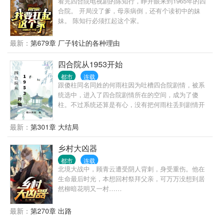
看完四合院电视剧的陈知行，睁开眼来到1965年的四
合院。 开局没了爹，母亲病倒，还有个读初中的妹
妹。 陈知行必须扛起这个家。
最新：
第679章 厂子转让的各种理由
四合院从1953开始
都市
连载
跟傻柱同名同姓的何雨柱因为吐槽四合院剧情，被系
统选中，进入了四合院剧情所在的空间，成为了傻
柱。不过系统还算是有心，没有把何雨柱丢到剧情开
始的时候，而是把何雨柱丢到了何大清跟白寡妇跑路
前。 既然来了，既然有系统，我这个何雨柱这辈子不
最新：
第301章 大结局
再被忽悠，不再当舔狗。活出自己，活出潇洒。
乡村大凶器
都市
连载
北境大战中，顾青云遭受阴人背刺，身受重伤。他在
生命最后时光，本想回村祭拜父亲，可万万没想到居
然柳暗花明又一村……
最新：
第270章 出路