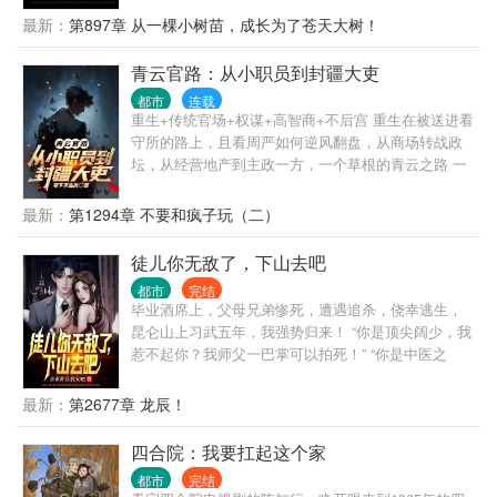
大慈善家。
生经验创造登顶巅峰的辉煌！ 更重要的是，要为老百
最新：
第897章 从一棵小树苗，成长为了苍天大树！
姓多做一些实事.......
青云官路：从小职员到封疆大吏
都市
连载
重生+传统官场+权谋+高智商+不后宫 重生在被送进看
守所的路上，且看周严如何逆风翻盘，从商场转战政
坛，从经营地产到主政一方，一个草根的青云之路 一
个有点腹黑的普通人，一个智商在线，三观端正的小
人物，有着普通人该有的七情六欲，也有着做一番事
最新：
第1294章 不要和疯子玩（二）
业的野望。商海也好，政治也好，做一个能够守住良
知底线的人，就是最大的成功。
徒儿你无敌了，下山去吧
都市
完结
毕业酒席上，父母兄弟惨死，遭遇追杀，侥幸逃生，
昆仑山上习武五年，我强势归来！ “你是顶尖阔少，我
惹不起你？我师父一巴掌可以拍死！” “你是中医之
王？我师父乃鬼门传人，十三针定天下人生死！” “你
是宗师武者，一人之下，万人之上？我师父坐镇昆
最新：
第2677章 龙辰！
仑，天下宗师来拜！” “你是江南王，权倾天下？我师
父曾为帝师，是你上司的上司！” “你亿万家产，左右
四合院：我要扛起这个家
世界金融走向？我师父掌控印钞机，你的钱是他发行
都市
完结
的！” 这样的无敌师傅，叶北辰有99个。