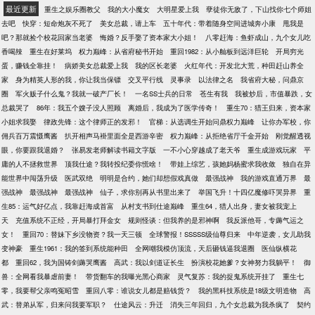
最近更新
重生之娱乐圈教父
我的大小魔女
大明星爱上我
孽徒你无敌了，下山找你七个师姐
去吧
快穿：短命炮灰不死了
美女总裁，请上车
五十年代：带着随身空间进城奔小康
甩我是
吧？那就捡个校花回家当老婆
悔婚？反手娶了资本家大小姐！
八零赶海：鱼虾成山，九个女儿吃
香喝辣
重生在好莱坞
权力巅峰：从省府秘书开始
重回1982：从小舢板到远洋巨轮
开局穷光
蛋，赚钱全靠挂！
病娇美女总裁爱上我
我的区长老婆
火红年代：开发北大荒，种田赶山养全
家
身为精英人形的我，你让我当保镖
交叉平行线
灵事录
以法律之名
我省府大秘，问鼎京
圈
军火贩子什么鬼？我就一破产厂长！
一名SS士兵的日常
苍生有我
我被炒后，市值暴跌，女
总裁哭了
86年：我五个嫂子没人照顾
离婚后，我成为了医学传奇！
重生70：猎王归来，资本家
小姐求我娶
律政先锋：这个律师正的发邪！
官梯：从选调生开始问鼎权力巅峰
让你办军校，你
佣兵百万震慑鹰酱
扒开相声马褂里面全是西游辛密
权力巅峰：从拒绝省厅千金开始
刚觉醒透视
眼，你要跟我退婚？
张易发老师解读书籍文字版
一不小心穿越成了老天爷
重生成游戏玩家
平
庸的人不拯救世界
顶我仕途？我转投纪委你慌啥！
带娃上综艺，孩她妈杨蜜求我收敛
独自在异
能世界中闯荡升级
医武双绝
明明是合约，她们却想假戏真做
最强战神
我的游戏直通万界
最
强战神
最强战神
最强战神
仙子，求你别再从书里出来了
举国飞升！十四亿魔修吓哭异界
重
生85：运气好亿点，我靠赶海成首富
从村支书到仕途巅峰
重生64，猎人出身，妻女被我宠上
天
充值系统不正经，开局暴打拜金女
规则怪谈：但我养的是邪神啊
我反派他哥，专薅气运之
女！
重回70：替妹下乡没物资？我一天三顿
全球警报！SSSSS级仙尊归来
中年逆袭，女儿助我
变神豪
重生1961：我的签到系统能种田
全网嘲我模仿顶流，天后砸钱逼我退圈
医仙纵横花
都
重回62，我为国铸剑薅哭鹰酱
高武：我以剑道证长生
扮演校花她爹？女神努力我躺平！
御
兽：全网看我暴虐前妻！
带货翻车的我曝光黑心商家
灵气复苏：我的捉鬼系统开挂了
重生七
零，我要帮父亲鸣冤昭雪
重回八零：谁说女儿都是赔钱货？
我的黑科技系统是18级文明造物
高
武：替弟从军，归来问我要军职？
仕途风云：升迁
消失三年回归，九个女总裁为我杀疯了
契约