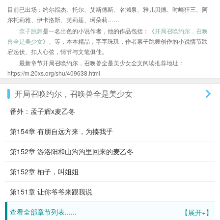
目前已出场：约尔福杰、托尔、艾斯德斯、名濑泉、雅儿贝德、时崎狂三、阿
尔托莉雅、伊卡洛斯、芙莉莲、珂朵莉……
柰子跳舞
是一名出色的小说作者，他的作品包括：《
开局召唤约尔，召唤
兽全是美少女
》、等，本本精品，字字珠玑，作者柰子跳舞创作的小说情节跌
宕起伏、扣人心弦，情节与文笔俱佳。
最新章节开局召唤约尔，召唤兽全是美少女全文阅读推荐地址：
https://m.20xs.org/shu/409638.html
开局召唤约尔，召唤兽全是美少女
番外：孟子辉x麦乙冬
第154章 有朋自远方来，为揍我乎
第152章 游洛阳和山沟沟里回来的麦乙冬
第152章 柚子，叫姐姐
第151章 让你爷爷来跟我说
查看全部章节列表......
【展开+】