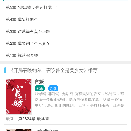
第5章 “你出轨，你还打我！”
第4章 我要打两个
第3章 这系统有点不正经
第2章 我契约了个人妻？
第1章 就选召唤师
《开局召唤约尔，召唤兽全是美少女》推荐
官媛
都市
连载
非绿帽+非种马+无后宫 所有规则的设立，说到底，都
遵循一条根本规则：暴力最强者说了算。这是一条“元
规则”，决定规则的规则。 江湖不是打打杀杀，江湖是
人情世故，官场更是如此。 陈勃因为一个不能不还的
人情，误入了一个无解的棋局。 他以为自己要在监狱
最新：
第2324章 最终章
里呆一辈子，没想到在破局的过程中，自己从棋子变
成了对弈人。