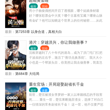
超能黄金瞳
都市
完结
穷小子杨俊偶然间开启了透视眼，哪个姑娘身材最
好？哪张彩票会中大奖？哪个古墓有宝藏？哪座山脉
有金矿？他可以知晓这个世界上的任何秘密……从此
过上了醒掌天下权，醉卧美人膝的风流潇洒人生。
最新：
第7253章 以身合道，真相大白
港片：穿越洪兴，你让我做善事？
都市
完结
沈栋穿越到了八十年代的港岛，成为了洪门屯门扛把
子波叔的左右手，激活了“善功兑换系统”。 我大大小
小也是一个帮派头目，你竟然让我去做善事，简直岂
有此理。 “恭喜你杀死东兴乌鸦，救活众生，奖励善功
100点。” “恭喜你率领小弟做起了正当生意，奖励善功
最新：
第684章 大结局
500点。” “恭喜你资助福利院五百万，奖励善功5000
点。” ...... 在发现善功能够用来兑换各种东西后，沈栋
重生官场：开局迎娶副省长千金
彻底爱上了做善事。 黄志诚：一千万善款？你确定捐
都市
连载
款人是洪兴的扛把子？ 李文彬：很难相信这个与孩子
前世，楚弦被渣女李梦婷一家人以卑鄙残忍的手段害
们玩在一起的人是个江湖大佬。 陆启昌：沈栋有慈善
死…… 重生一世，楚弦果断抛弃渣女，选择了对自己
护体，我们动不了他。 ...... 我是洪兴扛把子沈栋，一
一往情深的常务副省长千金！ 这一世，他不仅要严惩
不留神，从一个古惑仔变成了港岛最有名的大富豪和
害死自己的李家仇敌，还要凭借重生的上帝视野和人