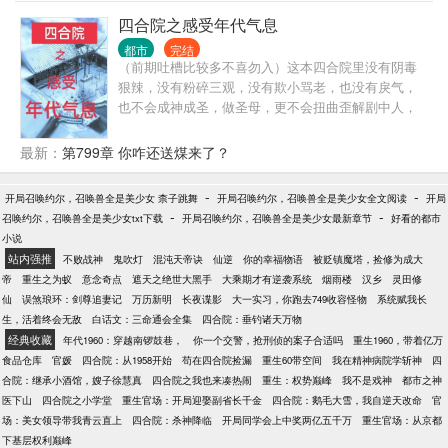
四合院之感受年代气息
都市
完结
（前期吐槽比较多不喜勿入）这本四合院里没有阴毒
狠辣，没有粉碎三观，没有欺小骂老，也没有戾气，
也不会成神成圣，做圣母，更不会扭曲歪解剧中人，
给自己的心理阴暗变态找借口，，年代文，只想感受
这个年代气息，，，顺便让主角做个好人
最新：
第799章 你咋还送煤来了？
-
-
开局召唤约尔，召唤兽全是美少女 柰子跳舞
开局召唤约尔，召唤兽全是美少女全文阅读
开局
-
-
召唤约尔，召唤兽全是美少女txt下载
开局召唤约尔，召唤兽全是美少女最新章节
好看的都市
小说
站内强推
不败战神
鬼吹灯
混沌天帝诀
仙逆
你的幸福物语
被贬镇魔塔，捡修为成大
帝
重生之为蚁
意念奇点
遮天之绝世大黑手
大乘期才有逆袭系统
烟雨楼
汉乡
灵田修
仙
误煞琅环：剑尊追妻记
万历新明
长夜谍影
大一实习，你跑去749收容怪物
系统赋我长
生，活着终会无敌
白话文：三命通会全集
四合院：垂钓诸天万物
经典收藏
年代1960：穿越南锣鼓巷，
你一个交警，抢刑侦的案子合适吗
重生1960，带着亿万
食品仓库
官媛
四合院：从1958开始
苟在四合院捡漏
重生60带空间
我在精神病院学斩神
四
合院：继承小酒馆，嫂子徐慧真
四合院之我也来凑热闹
重生：权势巅峰
我不是戏神
都市之神
医下山
四合院之小学堂
重生官场：开局迎娶副省长千金
四合院：鹅毛大雪，我自逆天改命
官
场：美女领导带我青云直上
四合院：杀神降临
开局同学会上中奖两亿五千万
重生官场：从京都
下基层权利巅峰