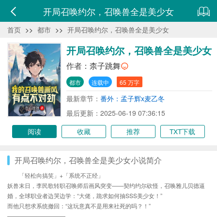
开局召唤约尔，召唤兽全是美少女
首页
>>
都市
>>
开局召唤约尔，召唤兽全是美少女
开局召唤约尔，召唤兽全是美少女
作者：
柰子跳舞
都市
连载中
65 万字
最新章节：
番外：孟子辉x麦乙冬
最后更新：2025-06-19 07:36:15
阅读
收藏
推荐
TXT下载
开局召唤约尔，召唤兽全是美少女小说简介
「轻松向搞笑」+「系统不正经」
妖兽末日，李民歌转职召唤师后画风突变——契约约尔砍怪，召唤雅儿贝德逼
婚，全球职业者边哭边学：“大佬，跪求如何抽SSS美少女！”
而他只想求系统撤回：“这玩意真不是用来社死的吗？！”
——————————