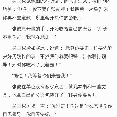
吴国权见他如此不听话，腾腾走过来，拉扯他的
胳膊：“张俊，你不要自毁前程！我最后一次警告你，
你再不去道歉，所里会开除你的公职！”
张俊甩开他的手，开始收拾自己的东西：“所长，
不用你赶，我现在就走。”
吴国权脸如寒冰，说道：“就算你要走，也要先解
决好周院长的事！不然我们就要报警，告你殴打领
导！到时你吃不了兜着走！”
“随便！我等着你们来告我！”
张俊在单位没有多少东西，就几本书和一些文
具，他拿自己的公文包装好了，转身便要离开。
吴国权厉喝一声：“你别走！你这是什么态度？你
目无领导！你目无法纪！”