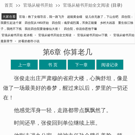
首页
>>
官场从秘书开始
>>
官场从秘书开始全文阅读
(目录)
老冰棍
大家在看
官场：救了女领导后，我一路飞升
超能黄金瞳
徒儿你无敌了，下山去吧
四合院：
我要扛起这个家
四合院从1953开始
四合院：魂穿成烈属，浑身正能量
乡村大凶器
重生徐江独
子，我绝不下线
我在四合院要做修仙大佬！
四合院，你说你惹他干嘛
-
-
-
官场从秘书开始 老冰棍
官场从秘书开始全文阅读
官场从秘书开始txt下载
官场从秘书开始
-
最新章节
好看的都市小说
第6章 你算老几
上一章
书 页
下一章
阅读记录
张俊走出庄严肃穆的省府大楼，心胸舒坦，像是
做了一场最美好的春梦，醒过来以后，梦里的一切还
在！
他感觉浑身一轻，走路都带点飘飘然了。
时间还早，张俊回到单位继续上班。