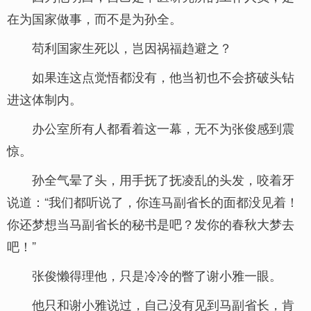
在为国家做事，而不是为孙全。
苟利国家生死以，岂因祸福趋避之？
如果连这点觉悟都没有，他当初也不会挤破头钻
进这体制内。
办公室所有人都看着这一幕，无不为张俊感到震
惊。
孙全气晕了头，用手抚了抚凌乱的头发，咬着牙
说道：“我们都听说了，你连马副省长的面都没见着！
你还梦想当马副省长的秘书是吧？发你的春秋大梦去
吧！”
张俊懒得理他，只是冷冷的瞥了谢小雅一眼。
他只和谢小雅说过，自己没有见到马副省长，肯