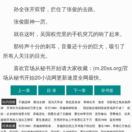
孙全张开双臂，拦住了张俊的去路。
张俊眼神一厉。
就在这时，吴国权兜里的手机突兀的响了起来。
那铃声十分的刺耳，音量还十分的巨大，吸引了
所有人关注的目光。
喜欢官场从秘书开始请大家收藏：(m.20xs.org)官
场从秘书开始20小说网更新速度全网最快。
上一章
目 录
下一章
存书签
站内强推
不败战神
最佳女婿
混沌天帝诀
我也是皇叔
青铜古舟
诡舍
综影视之炮灰抱男
神
开局作为实验体的万界之旅
年代1960：穿越南锣鼓巷，
我还能在规则怪谈里塌房不成？
权
欲：从乡镇到省委大院
吞噬进化：我重生成了北极狼
重生60带空间
灵田修仙
雪鹰领主
抗美
援朝开局加入顶尖王牌军
重生鹿鼎记
开局同学会上中奖两亿五千万
重回1958
盖世神医
经典收藏
年代1960：穿越南锣鼓巷，
穿越四合院之开局落户四合院
重生1960，带着亿万食品
仓库
四合院：你们越激动我越兴奋
四合院：从1958开始
重生60带空间
我在精神病院学斩