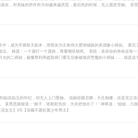
来越喜欢，对亲妹的所作所为却越来越厌恶，最后死的时候，无人愿意管她。 苏
宠对象。 改变哥哥们看法的日子里，她利用自己的生活技能让生活越过越好，
的大黑芝麻汤圆。 一开始苏莞还假矜持，最后实在受不了他的美颜暴击，然后
中，成为手握祭天剧本，用骨灰为主角伟大爱情铺路的美强惨小师叔。 看完了
活。 林渡：一个愿打一个愿挨，尊重嘲笑锁死。 系统：亲亲你的寿命还有一
月光的二师姐，被魔尊利用盗取师门重宝后惨被抛弃堕魔的小师妹…… 就是这
不可及，可林渡接触了之后才发现，师侄们那么可爱，都是邪魔外道的错！ 剧
？我有孕子丹你自己生吧。 小师妹：什么天下第一美男魔尊？就这？还没有我小
到如花似玉的年纪，却无人上门娶她。 说她容颜丑陋，天生痴傻，还是克父克
 某男恶狠狠道：“娘子，谁敢欺负你，为夫把他办了！” 神将道：“姐姐，六
王花女主】VS【深藏不露折翼少年男主】