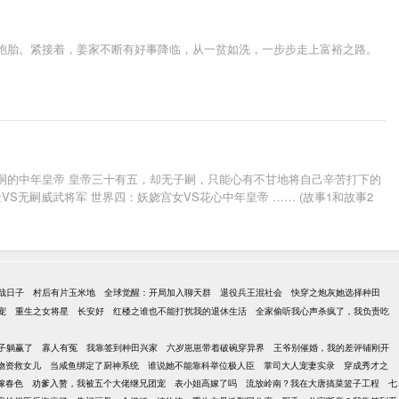
双胞胎。紧接着，姜家不断有好事降临，从一贫如洗，一步步走上富裕之路。
子嗣的中年皇帝 皇帝三十有五，却无子嗣，只能心有不甘地将自己辛苦打下的
无嗣威武将军 世界四：妖娆宫女VS花心中年皇帝 …… (故事1和故事2
哉日子
村后有片玉米地
全球觉醒：开局加入聊天群
退役兵王混社会
快穿之炮灰她选择种田
宠
重生之女将星
长安好
红楼之谁也不能打扰我的退休生活
全家偷听我心声杀疯了，我负责吃
子躺赢了
寡人有冤
我靠签到种田兴家
六岁崽崽带着破碗穿异界
王爷别催婚，我的差评铺刚开
物资救女儿
当咸鱼绑定了厨神系统
谁说她不能靠科举位极人臣
掌司大人宠妻实录
穿成秀才之
嫁春色
劝爹入赘，我被五个大佬继兄团宠
表小姐高嫁了吗
流放岭南？我在大唐搞菜篮子工程
七