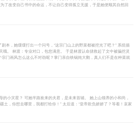
莞为了改变自己书中的命运，不让自己变得孤立无援，于是她便顺其自然回
还一不小心救书中的大佬男二，朝夕相处之间，他对自己情根深种，还假装
……斯哈斯哈
剧本，她缓缓打出一个问号，“这宗门山上的野菜都被挖光了吧？” 系统循
天哦。 林渡：专业对口，包您满意。 于是林渡认命拯救起了文中被骗挖灵
个宗门画风怎么这么不对劲呢？掌门亲自铁锅炖大鹅，真人们不是在种菜就
情渐渐发展到了关键节点，整个宗门都被林渡同化了。 大师兄：缺灵骨无法
师叔林渡一根手指头好看！ * 排雷：全本围绕女主成长，微群像，有cp，
母的小灾星？ 可她半路捡来的夫君，是未来首辅。 她上山领养的小和尚，
国疆土，你想去哪里，我都打给你！” 太后道：“皇帝欺负娇娇了？等着！哀家