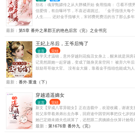
别名：魂穿甄嬛传之从大胖橘开始 食用指南： ①看不惯
信爱情，有自曝环节，不喜还请跳过。 「金手指强大每
人生…… 还好金手指够大，宋祁费死费活的当了那么多年的
初?? 3.年羹尧?? 4.安比槐?? 5.弘晖?? 6.狂徒
最新：
第5章 番外之果郡王的艳色后宫（完）之全书完
王妃上吊后，王爷后悔了
古言
完结
医学天才温锦，意外穿越到花痴丑女身上，醒来就是洞房花
记竟然跟她一起穿越，变成了随身灵泉空间！ 被弃六年后
鼓励哥哥做大官。 没有金大腿，靠着金手指咱也能成为
最新：
番外·重逢（下）
穿越逍遥嫡女
古言
完结
新文【穿成八零异能女】正在连载中，欢迎收藏，谢谢支持
前父亲带着弟弟出去办事，回府途中因管闲事把仅七岁的
她已定婚未婚夫也就算了，还想跟二房姨娘合伙算计她母亲
弟，培养成人中龙凤，帮着原主和母亲报仇雪恨。 身后传
最新：
第1676章 番外九（完）