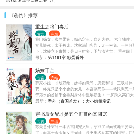
《彘仇》推荐
重生之将门毒后
古言
完结
将门嫡女，贞静柔婉，痴恋定王，自奔为眷。 六年辅佐，
女儿惨死，太子被废。沈家满门忠烈，无一幸免。一朝倾覆
下，沈妙立下毒誓：是日何时丧，予与汝皆亡！ 重生回
来？ 家族要护，大仇要报，江山帝位，也要分一杯羹。这辈子，
最新：
第1161章 彩蛋番外
------------------------------------
-------------------------------------
嫡嫁千金
道：“颠个乾坤不过如此。沈娇娇，万里江山，你我二人瓜
古言
完结
候爷，男女主身心干净，强强联手，宠文一对一。请各位
薛家小姐，才貌双绝，嫁得如意郎，恩爱和谐，三载相伴
双，终究只是个小吏的女儿，本宫碾死你——就跟碾死一
于落水的首辅千金姜梨身体中重焕新生！ 一脚跨入高门
世，平府上冤案，报血海深仇！ 他是北燕最年轻的国公爷
最新：
番外（泰国首发）：大小姐相亲记
莲花？分明就是吃人不吐骨头的食人花。” 姜梨：“国公
不怕？ 请支持正版茶~~
穿书后女配才是五个哥哥的真团宠
古言
完结
苏莞意外穿到一本古言团宠文里，穿成了里面被地主妾室
了，而真千金头顶女主光环，是书里名副其实的团宠，江