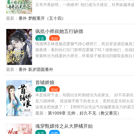
五哥丹青妙绝，一画难求! 他们成为大佬后，对养妹越
了农村老家，以诚心和哥哥们相处，逐渐也成了他们的团
小奶狗对苏莞各种装可怜扮无辜，实际上他是个不折不扣
最新：
番外 梦醒重开（五十四）
疯批小师叔她五行缺德
古言
完结
情感博主林渡被恋爱脑气得心梗而亡，死后穿进虐恋修真文
循善诱：看到你们宗门那帮恋爱脑了吗？拯救他们，你就能
骨最终沦为残废的大师兄，怀着孩子被道侣剖腹取血救白
是在挖宝…… 林渡：不确定，再看看。 本以为沉沦者愚
飞升？飞升不了你还可以下地狱啊！ 二师姐：双修？孩子
最新：
番外 新岁团圆番外
戏份少。
首辅娇娘
古言
完结
本是侯府千金，却因出生时抱错沦为农家女。 好不容易长
是六国神将。 就连随手救下的老太太，竟然也是当朝太后。
这就去把他废了！” 【明明可以凭运气却偏要靠实力的霸
最新：
第1009章 元帅，好久不见（教父番完）
魂穿甄嬛传之从大胖橘开始
古言
连载