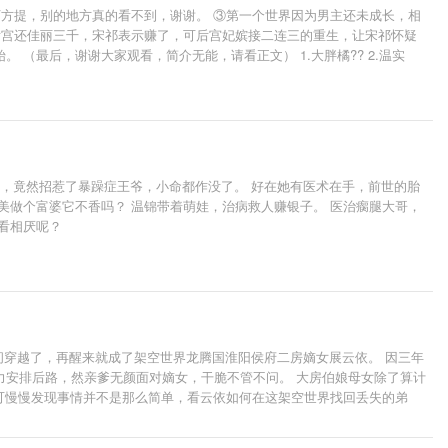
下方提，别的地方真的看不到，谢谢。 ③第一个世界因为男主还未成长，相
后宫还佳丽三千，宋祁表示赚了，可后宫妃嫔接二连三的重生，让宋祁怀疑
（最后，谢谢大家观看，简介无能，请看正文） 1.大胖橘?? 2.温实
则?? 番外三：宜修变成如懿?? 番外四：果郡王的艳色后宫?? 全书完结
狗，竟然招惹了暴躁症王爷，小命都作没了。 好在她有医术在手，前世的胎
美做个富婆它不香吗？ 温锦带着萌娃，治病救人赚银子。 医治瘸腿大哥，
看相厌呢？
间穿越了，再醒来就成了架空世界龙腾国淮阳侯府二房嫡女展云依。 因三年
力安排后路，然亲爹无颜面对嫡女，干脆不管不问。 大房伯娘母女除了算计
 可慢慢发现事情并不是那么简单，看云依如何在这架空世界找回丢失的弟