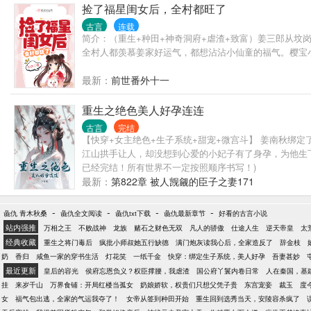
捡了福星闺女后，全村都旺了
古言
连载
简介：（重生+种田+神奇洞府+虐渣+致富）姜三郎从
全村人都羡慕姜家好运气，都想沾沾小仙童的福气。樱宝小.
最新：
前世番外十一
重生之绝色美人好孕连连
古言
完结
【快穿+女主绝色+生子系统+甜宠+微宫斗】 姜南秋绑
江山拱手让人，却没想到心爱的小妃子有了身孕，为他生下一
已经完结！所有世界不一定按照顺序书写！)
最新：
第822章 被人觊觎的臣子之妻171
-
-
-
-
彘仇 青木秋桑
彘仇全文阅读
彘仇txt下载
彘仇最新章节
好看的古言小说
站内强推
万相之王
不败战神
龙族
赌石之财色无双
凡人的骄傲
仕途人生
逆天帝皇
太
经典收藏
重生之将门毒后
疯批小师叔她五行缺德
满门炮灰读我心后，全家造反了
辞金枝
奶
香归
咸鱼一家的穿书生活
灯花笑
一纸千金
快穿：绑定生子系统，美人好孕
吾妻甚妙
最近更新
皇后的容光
侯府忘恩负义？权臣撑腰，我虐渣
国公府丫鬟内卷日常
人在秦国，基
挂
来岁千山
万界食铺：开局红楼当孤女
奶娘娇软，权贵们只想父凭子贵
东宫宠妾
裁玉
度
女
福气包出逃，全家的气运我夺了！
女帝从签到种田开始
重生回到选秀当天，安陵容杀疯了