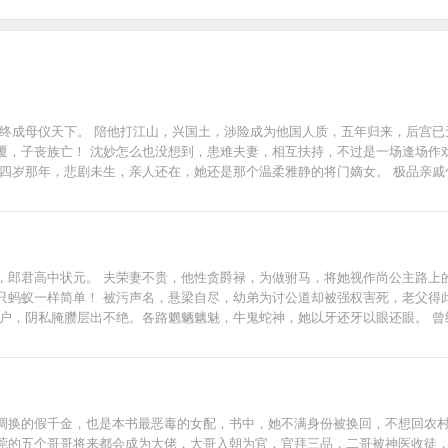
终成母仪天下。 陪他打江山，兴国土，涉险成为他国人质，五年归来，后宫已无
，子丧族亡！ 沈妙怎么也没想到，患难夫妻，相互扶持，不过是一场逢场作戏的
十四岁那年，悲剧未生，亲人还在，她还是那个温柔雅静的将门嫡女。 极品亲
且看谁斗得过谁！ 但是那谢家小侯爷，提枪打马过的桀骜少年，偏立在她墙头傲然：“颠
----- ——幽州十三京。 ——归你。 ——漠北定元城。 ——归你。 ——江南豫州，定西东海，临
----------------- 最初他漠然道：“沈谢两家泾渭分明，沈家丫头突然示好，不怀好意！”
分如何？” 最后，他霸气的把手一挥：“媳妇，分来分去甚麻烦，不分了！全归你
小天使多多支持哦~
，郎君高中状元。 夫荣妻不贵，他性贪爵禄，为做驸马，将她视作尚公主路上
只蚂蚁一样简单！ 被污声名，悬梁自尽，幼弟为讨公道却被强权害死，老父得
大户，阴私腌臜层出不绝。各路魍魉魑魅，牛鬼蛇神，她以牙还牙以眼还眼。 
，桀骜美艳，喜怒无常，府中收集世间奇花。 人人都说首辅千金姜家二小姐清
小心折了手。” 姬蘅：“这么凶猛的食人花，当然是抢回府中镇宅了。”桀骜美人
调换的假千金，也是本书最恶毒的女配，书中，她不满身份被换回，不想回农
莞的五个哥哥将来都会成为大佬，大哥入朝为官，官拜三品，二哥被神医收徒