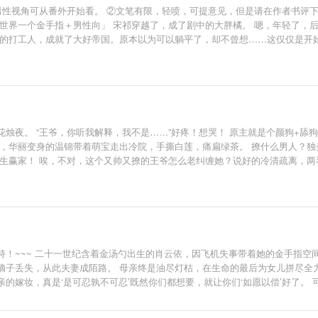
男性视角可从番外开始看。 ②文笔有限，轻喷，可提意见，但是请在作者书评
个世界一个金手指＋男性向」 宋祁穿越了，成了剧中的大胖橘。 嗯，年轻了，
打工人，成就了大好帝国。原本以为可以躺平了，却不曾想……这仅仅是开始。 
与三阿哥?? 7.五蛋弘昼?? 番外一：当宜修穿成沈眉庄?? 番外二：当安陵容长得像柔
烛夜。 “王爷，你听我解释，我不是……”好疼！想哭！ 原主就是个颜狗+舔
，华丽变身的温锦带着萌宝走出冷院，手撕白莲，痛扁绿茶。 撩什么男人？独
人生赢家！ 唉，不对，这个又帅又撩的王爷怎么老纠缠她？说好的冷清疏离，两
！~~~ 二十一世纪含着金汤勺出生的肖云依，因飞机失事带着她的金手指空
嫡子丢失，从此夫妻成陌路。 母亲终是油尽灯枯，在生命的最后为女儿拼尽全
的嫁妆，真是‘是可忍孰不可忍’既然你们都想要，就让你们‘如愿以偿’好了。
说中铁血冷面神‘战王’之称的睿王爷默默相护，看云依如何逍遥生活这一世。