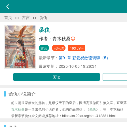
首页
>>
古言
>>
彘仇
彘仇
作者：
青木秋桑
古言
已完结
193 万字
最新章节：
第91章 彩云易散琉璃碎（5）
最后更新：2025-10-05 19:26:34
阅读
彘仇小说简介
前世是世家嫡女的翘首，是母仪天下的皇后，因清高孤傲而引狼入室，直至落
青木秋桑
是一名出色的小说作者，他的作品包括：《
彘仇
》、等，本本精品，
最新章节彘仇全文阅读推荐地址：https://m.20xs.org/shu/412881.html