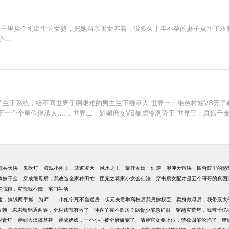
坟岗子里捡个刚出生的女婴，把她当亲闺女养着，没多久十年不孕的妻子竟怀了
..
定了生子系统，给不同世界子嗣艰难的男主生下继承人 世界一：绝色村姑VS无
个个皇位继承人…… 世界二：娇媚庶女VS暴虐冷冽帝王 世界三：真假千金VS
荒吞天诀
鬼吹灯
贞观小闲王
武道凌天
风水之王
最佳女婿
仙逆
混沌天帝诀
四合院里的悠
嫡嫁千金
穿成继母后，我改造全家种田忙
团宠之蒋家小女会仙法
穿书后女配才是五个哥哥的真团
屯满粮，灾荒我不慌
宅门生活
建，搞钱两手抓
为师
二小姐宁死不当通房
状元夫君攀高枝后我另嫁权臣
卖身救母后，我带废太
今朝
崽崽铃铛通两界，全村逃荒有救了
冲喜丫鬟不圆房？病骨少爷急红眼
穿越灾荒年，我带千亿
误青灯
穿到大汉搞基建
穿成奶娘，一不小心被全府娇宠了
清穿宫女要上位，禁欲四爷沦陷了
错