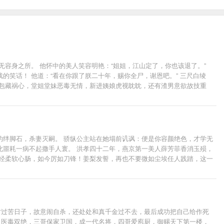
容身之所。 他怀中的美人笑容明艳：“姐姐，江山定了，你也该退了。”
笑话！ 他道：“看在你跟了朕二十年，赐你全尸，谢恩吧。” 三尺白绫
戚包藏祸心，堂姐堂妹恶毒无情，新进姨娘虎视眈眈，还有渣男意欲故技重
个皇权罢了，记住，天下归你，你——归我！” -----------------
安青湖，洛阳古城。 ——都归你。 ——全都归我，谢景行你要什么？ ——嗯，你。 -------
 后来他冷静道：“都是一条绳上的蚂蚱，沈妙你安分点，有本候担着，谁敢逼你嫁人？” 再后来他傲娇
，你归我！” 沈妙：“给本宫滚出去！”霸气重生的皇后凉凉和不良少年谢小
的绊脚石，杀妻灭嗣。 骄纵公主站在她塌前讥讽：便是你容颜绝色，才学无
此噩耗一病不起撒手人寰。 洪孝四十二年，燕京第一美人薛芳菲香消玉殒，
曾经柔软心肠，如今厉如刀锋！姜梨发誓，再也不要微如尘埃任人践踏，这一
灵可爱，品性高洁，纯洁良善如雪白莲花。 他红衣华艳，笑盈盈反问：“白
vs世家千金，男主妖艳贱货，女主白莲花精，强强联手，虐遍天下，就问你怕
村过苦日子，故意闹自杀，还处处和真千金过不去，最后成功把自己给作死
，医毒双绝，三哥保家卫国，成一代名将，四哥爱庖厨，御赐天下第一楼，