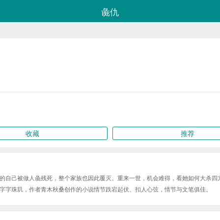
彘仇
收藏
推荐
的自己被做人彘残死，整个家族也因此覆灭。重来一世，机会难得，看她如何大杀四
字字珠玑，作者青木秋桑创作的小说情节跌宕起伏、扣人心弦，情节与文笔俱佳。