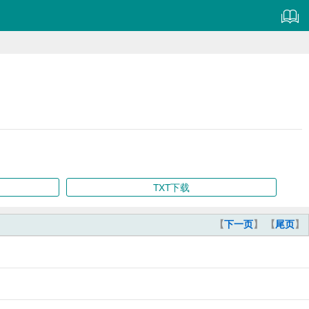
TXT下载
【
下一页
】 【
尾页
】