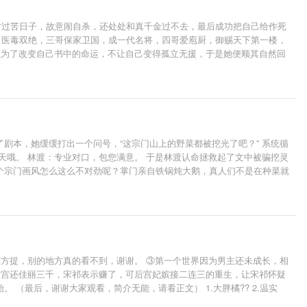
村过苦日子，故意闹自杀，还处处和真千金过不去，最后成功把自己给作死
，医毒双绝，三哥保家卫国，成一代名将，四哥爱庖厨，御赐天下第一楼，
莞为了改变自己书中的命运，不让自己变得孤立无援，于是她便顺其自然回
还一不小心救书中的大佬男二，朝夕相处之间，他对自己情根深种，还假装
……斯哈斯哈
剧本，她缓缓打出一个问号，“这宗门山上的野菜都被挖光了吧？” 系统循
天哦。 林渡：专业对口，包您满意。 于是林渡认命拯救起了文中被骗挖灵
个宗门画风怎么这么不对劲呢？掌门亲自铁锅炖大鹅，真人们不是在种菜就
情渐渐发展到了关键节点，整个宗门都被林渡同化了。 大师兄：缺灵骨无法
师叔林渡一根手指头好看！ * 排雷：全本围绕女主成长，微群像，有cp，
下方提，别的地方真的看不到，谢谢。 ③第一个世界因为男主还未成长，相
后宫还佳丽三千，宋祁表示赚了，可后宫妃嫔接二连三的重生，让宋祁怀疑
（最后，谢谢大家观看，简介无能，请看正文） 1.大胖橘?? 2.温实
则?? 番外三：宜修变成如懿?? 番外四：果郡王的艳色后宫?? 全书完结