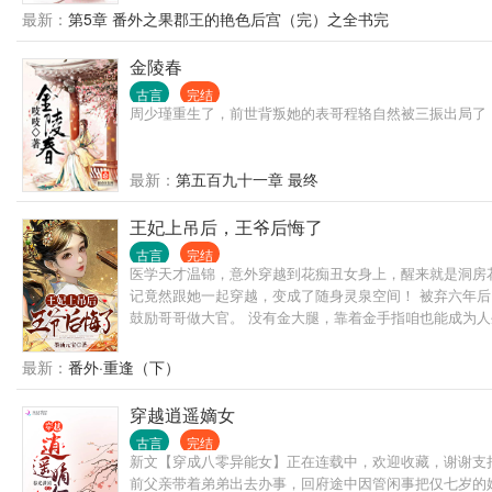
最新：
第5章 番外之果郡王的艳色后宫（完）之全书完
金陵春
古言
完结
周少瑾重生了，前世背叛她的表哥程辂自然被三振出局了
最新：
第五百九十一章 最终
王妃上吊后，王爷后悔了
古言
完结
医学天才温锦，意外穿越到花痴丑女身上，醒来就是洞房花
记竟然跟她一起穿越，变成了随身灵泉空间！ 被弃六年后
鼓励哥哥做大官。 没有金大腿，靠着金手指咱也能成为
最新：
番外·重逢（下）
穿越逍遥嫡女
古言
完结
新文【穿成八零异能女】正在连载中，欢迎收藏，谢谢支持
前父亲带着弟弟出去办事，回府途中因管闲事把仅七岁的