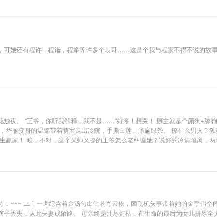
，可她还有程许，程诣，程举等许多个表哥……这是个我与程家不得不说的故
烛夜。 “王爷，你听我解释，我不是……”好疼！想哭！ 原主就是个颜狗+舔
，华丽变身的温锦带着萌宝走出冷院，手撕白莲，痛扁绿茶。 撩什么男人？独
人生赢家！ 唉，不对，这个又帅又撩的王爷怎么老纠缠她？说好的冷清疏离，两
！~~~ 二十一世纪含着金汤勺出生的肖云依，因飞机失事带着她的金手指空
嫡子丢失，从此夫妻成陌路。 母亲终是油尽灯枯，在生命的最后为女儿拼尽全