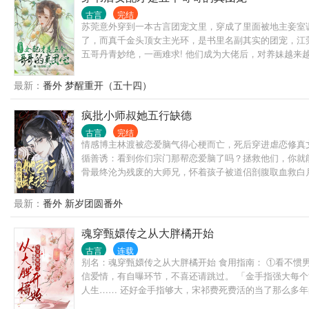
古言
完结
苏莞意外穿到一本古言团宠文里，穿成了里面被地主妾室
了，而真千金头顶女主光环，是书里名副其实的团宠，江
五哥丹青妙绝，一画难求! 他们成为大佬后，对养妹越
了农村老家，以诚心和哥哥们相处，逐渐也成了他们的团
小奶狗对苏莞各种装可怜扮无辜，实际上他是个不折不扣
最新：
番外 梦醒重开（五十四）
疯批小师叔她五行缺德
古言
完结
情感博主林渡被恋爱脑气得心梗而亡，死后穿进虐恋修真文
循善诱：看到你们宗门那帮恋爱脑了吗？拯救他们，你就能
骨最终沦为残废的大师兄，怀着孩子被道侣剖腹取血救白
是在挖宝…… 林渡：不确定，再看看。 本以为沉沦者愚
飞升？飞升不了你还可以下地狱啊！ 二师姐：双修？孩子
最新：
番外 新岁团圆番外
戏份少。
魂穿甄嬛传之从大胖橘开始
古言
连载
别名：魂穿甄嬛传之从大胖橘开始 食用指南： ①看不惯
信爱情，有自曝环节，不喜还请跳过。 「金手指强大每
人生…… 还好金手指够大，宋祁费死费活的当了那么多年的
初?? 3.年羹尧?? 4.安比槐?? 5.弘晖?? 6.狂徒