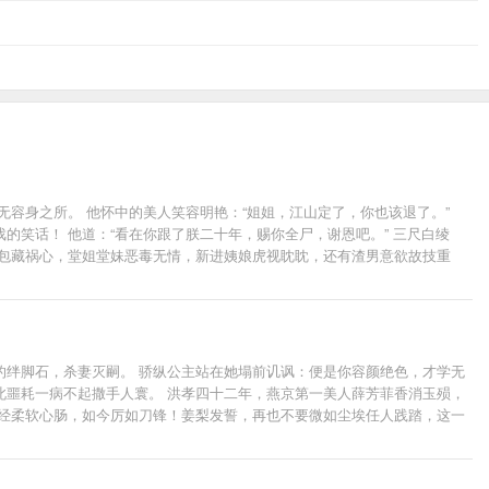
容身之所。 他怀中的美人笑容明艳：“姐姐，江山定了，你也该退了。”
笑话！ 他道：“看在你跟了朕二十年，赐你全尸，谢恩吧。” 三尺白绫
戚包藏祸心，堂姐堂妹恶毒无情，新进姨娘虎视眈眈，还有渣男意欲故技重
个皇权罢了，记住，天下归你，你——归我！” -----------------
安青湖，洛阳古城。 ——都归你。 ——全都归我，谢景行你要什么？ ——嗯，你。 -------
 后来他冷静道：“都是一条绳上的蚂蚱，沈妙你安分点，有本候担着，谁敢逼你嫁人？” 再后来他傲娇
，你归我！” 沈妙：“给本宫滚出去！”霸气重生的皇后凉凉和不良少年谢小
的绊脚石，杀妻灭嗣。 骄纵公主站在她塌前讥讽：便是你容颜绝色，才学无
此噩耗一病不起撒手人寰。 洪孝四十二年，燕京第一美人薛芳菲香消玉殒，
曾经柔软心肠，如今厉如刀锋！姜梨发誓，再也不要微如尘埃任人践踏，这一
灵可爱，品性高洁，纯洁良善如雪白莲花。 他红衣华艳，笑盈盈反问：“白
vs世家千金，男主妖艳贱货，女主白莲花精，强强联手，虐遍天下，就问你怕