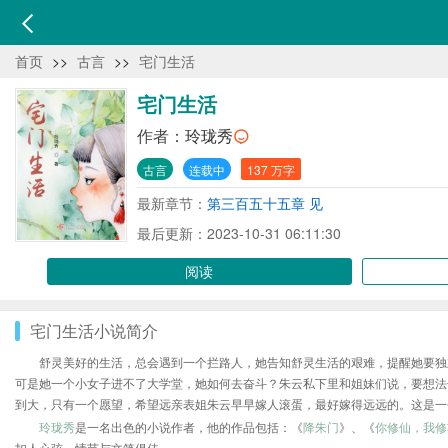
首页
>>
古言
>>
宅门生活
宅门生活
作者：
玲珑秀
古言
连载中
137 万字
最新章节：
第三百五十五章 见
最后更新：2023-10-31 06:11:30
阅读
宅门生活小说简介
舒灵美好的生活，总会遇到一个拦路人，她告知舒灵生活的艰难，提醒她要独
可是她一个小女子进不了大学堂，她如何去奋斗？朱云私下里和姐妹们说，要想法
到大，只有一个愿望，希望远亲表姐朱云早早嫁人滚蛋，最好嫁得远远的。这是一
玲珑秀
是一名出色的小说作者，他的作品包括：《
降朱门
》、《
你修仙，我修
扣人心弦，情节与文笔俱佳。