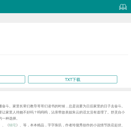
TXT下载
懂奋斗。家里长辈们教导哥哥们读书的时候，总是说要为日后家里的日子去奋斗。
要让家里人待她不好吗？呜呜呜，沾亲带故表姐朱云的话太没有道理了。舒灵自小
的一种选择。
》、《
锦宅
》、等，本本精品，字字珠玑，作者玲珑秀创作的小说情节跌宕起伏、