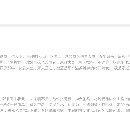
终成母仪天下。 陪他打江山，兴国土，涉险成为他国人质，五年归来，后宫已无
，子丧族亡！ 沈妙怎么也没想到，患难夫妻，相互扶持，不过是一场逢场作戏的
十四岁那年，悲剧未生，亲人还在，她还是那个温柔雅静的将门嫡女。 极品亲
且看谁斗得过谁！ 但是那谢家小侯爷，提枪打马过的桀骜少年，偏立在她墙头傲然：“颠
----- ——幽州十三京。 ——归你。 ——漠北定元城。 ——归你。 ——江南豫州，定西东海，临
----------------- 最初他漠然道：“沈谢两家泾渭分明，沈家丫头突然示好，不怀好意！”
分如何？” 最后，他霸气的把手一挥：“媳妇，分来分去甚麻烦，不分了！全归你
小天使多多支持哦~
，郎君高中状元。 夫荣妻不贵，他性贪爵禄，为做驸马，将她视作尚公主路上
只蚂蚁一样简单！ 被污声名，悬梁自尽，幼弟为讨公道却被强权害死，老父得
大户，阴私腌臜层出不绝。各路魍魉魑魅，牛鬼蛇神，她以牙还牙以眼还眼。 
，桀骜美艳，喜怒无常，府中收集世间奇花。 人人都说首辅千金姜家二小姐清
小心折了手。” 姬蘅：“这么凶猛的食人花，当然是抢回府中镇宅了。”桀骜美人