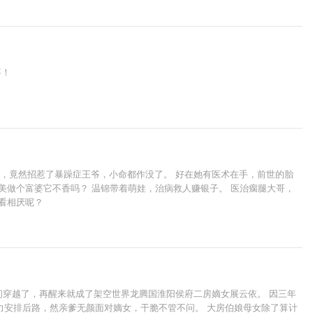
事！
狗，竟然招惹了暴躁症王爷，小命都作没了。 好在她有医术在手，前世的胎
美做个富婆它不香吗？ 温锦带着萌娃，治病救人赚银子。 医治瘸腿大哥，
看相厌呢？
间穿越了，再醒来就成了架空世界龙腾国淮阳侯府二房嫡女展云依。 因三年
力安排后路，然亲爹无颜面对嫡女，干脆不管不问。 大房伯娘母女除了算计