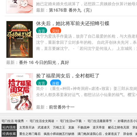
她已定婚未婚夫也就算了，还想跟二房姨娘合伙算计她母亲
弟，培养成人中龙凤，帮着原主和母亲报仇雪恨。 身后传
最新：
第1676章 番外九（完）
休夫后，她比将军前夫还招蜂引蝶
古言
完结
沈宁为爱洗手作羹汤，放弃了自己最爱的长枪，与大燕老将
沈宁，重新拿回了尘封多年的枪。 自此开创休夫先河，
南，直言要嫁沈宁。 - 「若问沈宁是何须人」 上京城
匿名人也在排队揍。 王孙皇室：她上得厅堂下得厨房，一
了。” 沈宁：“滚——”
最新：
番外 16 今日的阳光，真好
捡了福星闺女后，全村都旺了
古言
连载
简介：（重生+种田+神奇洞府+虐渣+致富）姜三郎从
全村人都羡慕姜家好运气，都想沾沾小仙童的福气。樱宝小.
最新：
前世番外十一
-
-
-
-
宅门生活 玲珑秀
宅门生活全文阅读
宅门生活txt下载
宅门生活最新章节
好看的古言小
站内强推
太荒吞天诀
武道凌天
万相之王
龙族
不败战神
逆天帝皇
赌石之财色无双
穿
经典收藏
重生之将门毒后
疯批小师叔她五行缺德
满门炮灰读我心后，全家造反了
辞金枝