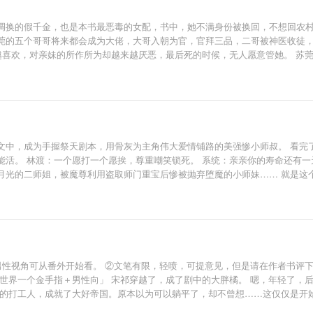
调换的假千金，也是本书最恶毒的女配，书中，她不满身份被换回，不想回农
莞的五个哥哥将来都会成为大佬，大哥入朝为官，官拜三品，二哥被神医收徒
来越喜欢，对亲妹的所作所为却越来越厌恶，最后死的时候，无人愿意管她。 苏
宠对象。 改变哥哥们看法的日子里，她利用自己的生活技能让生活越过越好，
的大黑芝麻汤圆。 一开始苏莞还假矜持，最后实在受不了他的美颜暴击，然后
中，成为手握祭天剧本，用骨灰为主角伟大爱情铺路的美强惨小师叔。 看完了
活。 林渡：一个愿打一个愿挨，尊重嘲笑锁死。 系统：亲亲你的寿命还有一
月光的二师姐，被魔尊利用盗取师门重宝后惨被抛弃堕魔的小师妹…… 就是这
不可及，可林渡接触了之后才发现，师侄们那么可爱，都是邪魔外道的错！ 剧
？我有孕子丹你自己生吧。 小师妹：什么天下第一美男魔尊？就这？还没有我小
男性视角可从番外开始看。 ②文笔有限，轻喷，可提意见，但是请在作者书评
个世界一个金手指＋男性向」 宋祁穿越了，成了剧中的大胖橘。 嗯，年轻了，
打工人，成就了大好帝国。原本以为可以躺平了，却不曾想……这仅仅是开始。 
与三阿哥?? 7.五蛋弘昼?? 番外一：当宜修穿成沈眉庄?? 番外二：当安陵容长得像柔