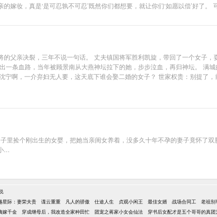
的嫁妆，真是‘是可忍孰不可忍’既然你们都想要，就让你们‘如愿以偿’好了。
说中铁血冷面神‘战王’之称的睿王爷默默相护，看云依如何逍遥生活这一世。
的父亲决裂，三年不说一句话。 丈夫镇国将军胜利凯旋，带回了一个女子，耍得
杀出一条血路，当年被顾景南从大燕神坛拉下的她，步步泣血，再归神坛。 满城
民：沈宁啊，一介弃妇无人要，这天底下谁会娶二婚的女子？ 世家权贵：别提了
手长枪既镇得了妖邪奸佞，也能沙场征战所向披靡。 - 某夜，某只妖孽无奈叹息
坟岗子里捡个刚出生的女婴，把她当亲闺女养着，没多久十年不孕的妻子竟怀了
..
说
越星际：妻荣夫贵
谍云重重
凡人的骄傲
仕途人生
贞观小闲王
最佳女婿
战场合同工
老祖别
嫡嫁千金
穿成继母后，我改造全家种田忙
团宠之蒋家小女会仙法
穿书后女配才是五个哥哥的真团