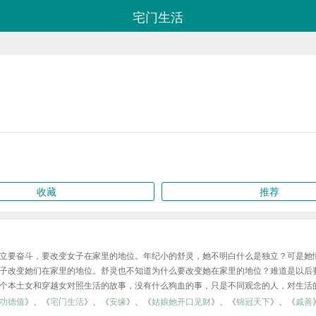
宅门生活
收藏
推荐
立要奋斗，要改变女子在家里的地位。年纪小的舒灵，她不明白什么是独立？可是她
子改变她们在家里的地位。舒灵也不知道为什么要改变她在家里的地位？难道是以后
个本土女和穿越女对照生活的故事，没有什么狗血的事，只是不同观念的人，对生活
功德值
》、《
宅门生活
》、《
安缘
》、《
姑娘她开口见财
》、《
锦冠天下
》、《
戚善