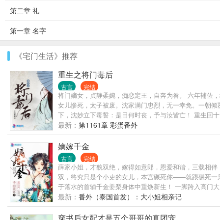
第二章 礼
第一章 名字
《宅门生活》推荐
重生之将门毒后
古言
完结
将门嫡女，贞静柔婉，痴恋定王，自奔为眷。 六年辅佐，
女儿惨死，太子被废。沈家满门忠烈，无一幸免。一朝倾覆
下，沈妙立下毒誓：是日何时丧，予与汝皆亡！ 重生回
来？ 家族要护，大仇要报，江山帝位，也要分一杯羹。这辈子，
最新：
第1161章 彩蛋番外
------------------------------------
-------------------------------------
嫡嫁千金
道：“颠个乾坤不过如此。沈娇娇，万里江山，你我二人瓜
古言
完结
候爷，男女主身心干净，强强联手，宠文一对一。请各位
薛家小姐，才貌双绝，嫁得如意郎，恩爱和谐，三载相伴
双，终究只是个小吏的女儿，本宫碾死你——就跟碾死一
于落水的首辅千金姜梨身体中重焕新生！ 一脚跨入高门
世，平府上冤案，报血海深仇！ 他是北燕最年轻的国公爷
最新：
番外（泰国首发）：大小姐相亲记
莲花？分明就是吃人不吐骨头的食人花。” 姜梨：“国公
不怕？ 请支持正版茶~~
穿书后女配才是五个哥哥的真团宠