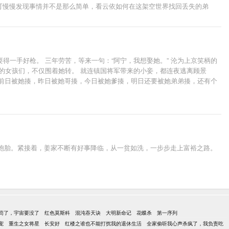
 可慢慢发现事情并不是那么简单，看云依如何在这架空世界找回丢失的弟
一手好枪。 三年劳苦，等来一句：“阿宁，我想娶她。” 沦为上京笑柄的
的女孩们，不仅围着她转。 就连镇国将军带来的小妾，都连夜逃离顾景
，前日被她揍，昨日被她哥揍，今日被她爹揍，明日还要被她弟弟揍，还有个
：“沈小姐，轮也该轮到本王了吧。” “本王守身如玉二十五载，就等沈小姐
双胞胎。紧接着，姜家不断有好事降临，从一贫如洗，一步步走上富裕之路。
苟了，宇宙要没了
红色莫斯科
混沌吞天诀
大明新命记
花蝶杀
第一序列
宠
重生之女将星
长安好
红楼之谁也不能打扰我的退休生活
全家偷听我心声杀疯了，我负责吃