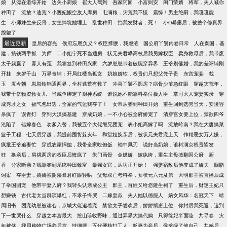
娘
从漂在港综开始
边关小厨娘
崔大人驾到
吾家阿囡
小富则安
闺门荣婿
将军，夫人喊你
种田了
流放？逃荒？小医妃搬空敌人库房
屯满粮，灾荒我不慌
震惊！男主绝嗣，我嘎嘎能
生
小师妹生来反骨，女主掉坑她埋土
乱世种田：挡我发财者，死！
小O暴露后，被整个修真界
觊觎了
最近更新
皇后的容光
侯府忘恩负义？权臣撑腰，我虐渣
国公府丫鬟内卷日常
人在秦国，基
建，搞钱两手抓
为师
二小姐宁死不当通房
状元夫君攀高枝后我另嫁权臣
卖身救母后，我带废
太子躺赢了
寡人有冤
我靠签到种田兴家
六岁崽崽带着破碗穿异界
王爷别催婚，我的差评铺刚
开挂
来岁千山
万界食铺：开局红楼当孤女
奶娘娇软，权贵们只想父凭子贵
东宫宠妾
裁
玉
度今朝
崽崽铃铛通两界，全村逃荒有救了
冲喜丫鬟不圆房？病骨少爷急红眼
穿越灾荒年，
我带千亿物资救女儿
当咸鱼绑定了厨神系统
谁说她不能靠科举位极人臣
掌司大人宠妻实录
穿
成秀才之女
福气包出逃，全家的气运我夺了！
女帝从签到种田开始
重生回到选秀当天，安陵容
杀疯了
误青灯
穿到大汉搞基建
穿成奶娘，一不小心被全府娇宠了
清穿宫女要上位，禁欲四爷
沦陷了
错嫁春色
劝爹入赘，我被五个大佬继兄团宠
表小姐高嫁了吗
流放岭南？我在大唐搞菜
篮子工程
七天后穿越，我提前囤货躲灾年
和堂姐换亲后，被状元夫君宠上天
作精恶女万人嫌，
疯批王爷追妻忙
穿成农家悍媳，我带全家吃饱饭
袖中凤刃
说好当奶娘，谁料满京权贵皆发
狂
换亲后，肩祧两房的权臣后悔疯了
朱门画骨
金媒娇
嫁纨绔，重生主母掀翻国公府
厨
香
分家断亲？我靠签到系统种田致富
最强女官，从坊正开始！
强娶宿敌后他变成了娇夫
胭脂
词案
夺臣妻，娇娇被阴湿暴君红眼轻哄
父母双亡考科举，女状元六元及第
大明郡主被直播后成
了举国团宠
他带平妻入府？我转头认亲成公主
郡主，百姓又给您建生祠了
重生后，财迷王妃只
想赚钱
古代老太当群演爆红，不孝子悔哭
二嫁皇叔
夫人她以德服人
嫡女风华：名冠天下
靖
周旧书
团宠幼崽被读心，京城大佬追着宠
禁欲太子尝欢后，娇娇揣崽上位
你封后我死遁，追到
下一世哭什么
穿越之本宫最大
挖山珍收野味，通过异界大搞代购
只得徐妃半面妆
共寻春
灾
年被休，我用购物广场养后宫
扶细腰
五代硬核打工人
贬妻为妾后，侯爷绿了他自己
共感后，