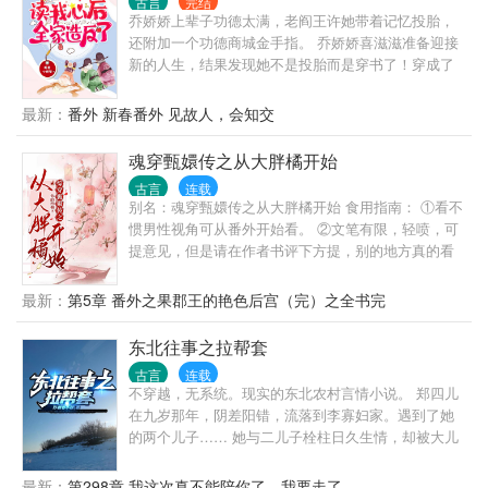
古言
完结
乔娇娇上辈子功德太满，老阎王许她带着记忆投胎，
还附加一个功德商城金手指。 乔娇娇喜滋滋准备迎接
新的人生，结果发现她不是投胎而是穿书了！穿成了
古早言情里三岁早夭，戏份少到只有一句话的路人
甲。 而她全家满门忠臣皆是炮灰，全部不得好死! 乔
最新：
番外 新春番外 见故人，会知交
家全家：“.......” 乔家全家：“什么！这不能忍，谁也不
能动他们的娇娇！圣上任由次子把持朝纲，残害忠
魂穿甄嬛传之从大胖橘开始
良，那他们就辅佐仁德太子，反了！” 最后，乔娇娇看
古言
连载
着爹娘恩爱，看着大哥入主内阁，看着二哥封狼居
别名：魂穿甄嬛传之从大胖橘开始 食用指南： ①看不
胥，不由地一脸懵逼。
惯男性视角可从番外开始看。 ②文笔有限，轻喷，可
提意见，但是请在作者书评下方提，别的地方真的看
不到，谢谢。 ③第一个世界因为男主还未成长，相信
爱情，有自曝环节，不喜还请跳过。 「金手指强大每
最新：
第5章 番外之果郡王的艳色后宫（完）之全书完
个世界一个金手指＋男性向」 宋祁穿越了，成了剧中
的大胖橘。 嗯，年轻了，后宫还佳丽三千，宋祁表示
东北往事之拉帮套
赚了，可后宫妃嫔接二连三的重生，让宋祁怀疑人
古言
连载
生…… 还好金手指够大，宋祁费死费活的当了那么多
不穿越，无系统。现实的东北农村言情小说。 郑四儿
年的打工人，成就了大好帝国。原本以为可以躺平
在九岁那年，阴差阳错，流落到李寡妇家。遇到了她
了，却不曾想……这仅仅是开始。 （最后，谢谢大家
的两个儿子…… 她与二儿子栓柱日久生情，却被大儿
观看，简介无能，请看正文） 1.大胖橘?? 2.温实初??
子拴根污了清白。 郑四儿不甘命运的安排，在李寡妇
3.年羹尧?? 4.安比槐?? 5.弘晖?? 6.狂徒与三阿哥?? 7.
的帮助下逃走了，栓柱找到她，默默守护她几十年。
最新：
第298章 我这次真不能陪你了，我要走了