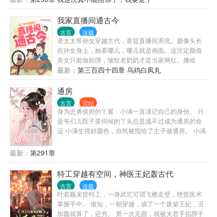
五蛋弘昼?? 番外一：当宜修穿成沈眉庄?? 番外二：当
心甘情愿当一个拉帮套的！
安陵容长得像柔则?? 番外三：宜修变成如懿?? 番外
我家直播间通古今
四：果郡王的艳色后宫?? 全书完结
古言
连载
老太太带孙女穿越古代，喜提直播间系统。摄像头长
在孙女身上，她看哪儿，哪儿就是画面。这注定颜值
美女只能做助理，皱纹老奶奶才是当家网红。播啥
呢？穷到尿血，为口吃的都得勒紧裤腰带骂街掐架，
最新：
第三百四十四章 乌鸡白凤丸
上打尖心眼老头，下踢隔壁村老太，一套王八拳呼风
唤雨所向披靡。后来厉害了，水灾兵祸匪患，挖渠基
通房
建积粮，祖孙俩带领直播间老铁，建设古代农村梦想
古言
完结
家园。
身为忠勇侯府的丫鬟，小满一直谨记自己的身份。 只
是爷们儿院子里伺候的丫头总是逃不过成为通房的命
运 小满生得好颜色，自然被指给了主子做通房。 小满
谨记自己的身份，不要妄图和主子谈情说爱，也不要
与未来少夫人争风吃醋，只求好好活着……
最新：
第291章
特工穿越有空间，神医王妃轰古代
古言
连载
叶若颖末世特工，一身武艺可谓飞檐走壁，绝世医术
掌握手中。 谁知，一朝穿越，成了一个废柴王妃，丑
加蠢就算了，还穷。 第一次见面，就被夫君手掐脖子