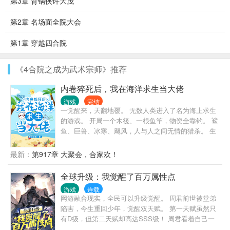
第3章 背锅侠许大茂
第2章 名场面全院大会
第1章 穿越四合院
《4合院之成为武术宗师》推荐
内卷猝死后，我在海洋求生当大佬
游戏
完结
一觉醒来，天翻地覆。 无数人类进入了名为海上求生
的游戏。 开局一个木筏、一根鱼竿，物资全靠钓。 鲨
鱼、巨兽、冰寒、飓风，人与人之间无情的猎杀。 生
存变得无比艰难，物资稀少而珍贵。 陆星辰进入了这
个游戏，第一天就获得了一个神级空间——桃源圣
最新：
第917章 大聚会，合家欢！
境。 这个空间可种田养殖，每天还可以进行气运加
持，每天一个欧皇小技巧： 第一天：桃源圣境今日气
全球升级：我觉醒了百万属性点
运加持——双喜临门（物资双倍） 第二天：今日气运
游戏
连载
加持——鸿运当头 第三天：今日气运加持——好运连
网游融合现实，全民可以升级觉醒。 周君前世被堂弟
连 …… 在别人艰难求生，朝不保夕，苦难重重时，陆
陷害，今生重回少年，觉醒双天赋。 第一天赋虽然只
星辰种奇珍、吃异果、做美食、收萌宠、战异兽，过
有D级，但第二天赋却高达SSS级！ 周君看着自己一
得风生水起。 她把木筏建造成了一个巨大的水上别
身顶级装备和用不完的属性点，陷入了沉思……