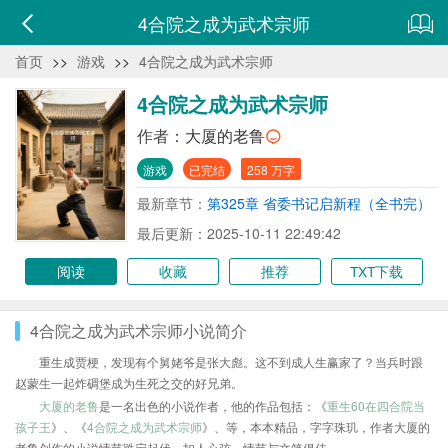
4合院之成为武术宗师
首页
>>
游戏
>>
4合院之成为武术宗师
4合院之成为武术宗师
作者：
大厦的老鲁
游戏
已完结
258 万字
最新章节：
第325章 省委书记启新程（全书完）
最后更新：2025-10-11 22:49:42
阅读
收藏
推荐
TXT下载
4合院之成为武术宗师小说简介
重生成贾梗，发现有个舅姥爷是张大彪。这不到成人生赢家了？当兵时跟
赵蒙生一起炸碉堡成为生死之交的好兄弟。
大厦的老鲁
是一名出色的小说作者，他的作品包括：《
重生60在四合院当
孩子王
》、《
4合院之成为武术宗师
》、等，本本精品，字字珠玑，作者大厦的
老鲁创作的小说情节跌宕起伏、扣人心弦，情节与文笔俱佳。