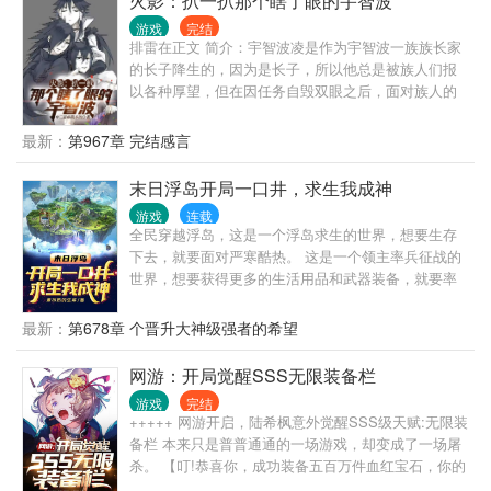
火影：扒一扒那个瞎了眼的宇智波
游戏
完结
排雷在正文 简介：宇智波凌是作为宇智波一族族长家
的长子降生的，因为是长子，所以他总是被族人们报
以各种厚望，但在因任务自毁双眼之后，面对族人的
质疑，亲友的担忧，宇智波凌，他终于放·飞·自·我·
了。 对此，与他相关的忍界知名人士是这么说的——
最新：
第967章 完结感言
宇智波斑：我哥多少有点大病，真的。 宇智波泉奈：
不愧是兄长大人！ 千手柱间：凌哥的确是个不错的
末日浮岛开局一口井，求生我成神
人，但是，但是吧……哈，哈哈，该说是个好人呢。
游戏
连载
千手扉间：宇智波难得的正常人……我是说只针对宇
全民穿越浮岛，这是一个浮岛求生的世界，想要生存
智波来说。 黑绝：￥#%￥#%……￥
下去，就要面对严寒酷热。 这是一个领主率兵征战的
世界，想要获得更多的生活用品和武器装备，就要率
兵挑战怪物和防守敌人的入侵。 这是一个控兵菜鸟，
以超强的兵力碾压控兵老鸟和怪物的故事。 在别人还
最新：
第678章 个晋升大神级强者的希望
在为怎么活下去绞尽脑汁的时候，许歌已经开始收复
其他种族，在成神的路上了。 当菜鸟站在风口浪尖上
网游：开局觉醒SSS无限装备栏
的时候，那也是可以飞起的！
游戏
完结
+++++ 网游开启，陆希枫意外觉醒SSS级天赋:无限装
备栏 本来只是普普通通的一场游戏，却变成了一场屠
杀。 【叮!恭喜你，成功装备五百万件血红宝石，你的
血量已经溢出屏幕了... “什么!!那个剑士一剑击沉了鬼Z