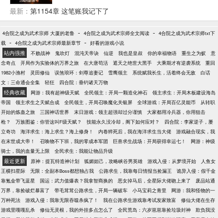
国大陆。” “西方幻想之门开启!他放个屁就开启了山海
最新：
第1154章 这笔账我记下了
经的大门!” “刚才那一瞬间，他打出来三十亿次攻击，
好强!” 半年之后。 陆希枫坐在神王宝座上，都要哭
-
-
4合院之成为武术宗师 大厦的老鲁
4合院之成为武术宗师全文阅读
4合院之成为武术宗师txt下
了。 神王之女芊茹雪：“夫君，为何还有三百万件攻速
-
-
载
4合院之成为武术宗师最新章节
好看的游戏小说
装？”
站内强推
不败战神
鬼吹灯
混沌天帝诀
仙逆
我也是皇叔
你的幸福物语
重生之为蚁
意
念奇点
开局作为实验体的万界之旅
在大唐苟活
遮天之绝世大黑手
大乘期才有逆袭系统
重回
1982小渔村
灵田修仙
误煞琅环：剑尊追妻记
雪鹰领主
系统赋我长生，活着终会无敌
白话
文：三命通会全集
轻狂
四合院：垂钓诸天万物
经典收藏
网游：我有超神级天赋
全民领主：开局一颗造化神石
领主求生：开局木板建设海岛
帝国
领主求生之天赋合成
全民领主，开局召唤魔化关银屏
全球游戏：开局百亿灵能币
从转职
开始的炼蛊之旅
三国神话世界
末日游戏：领主超强却过分谨慎
大家都用冷兵器，你用狙击
枪？
万族图鉴：你管这叫F级天赋？
技能永久没冷却，阁下如何应对？
四合院：李家逆子，屡
立奇功
海洋求生：海上求生？海上修身！
内卷猝死后，我在海洋求生当大佬
游戏融合现实，我
在末世成大帝！
召唤物不下班，我的零成本军团
巨兽求生战场：开局获得幸运七！
网游：神级
骑士，我的血量无上限
全民求生：我能让物品升级
最近更新
原神：提瓦特造神计划
狐媚妲己，攻略峡谷男英雄
游戏入侵：从梦境开始
人鱼女
王横扫星际
无限：全副本Boss都想独占我
公路求生，我靠每日情报当捡漏王
诡异入侵：假千金
靠氪金带飞蓝星
国运：武力值爆表？我拿智商换的
恶女掉马后，全星际大佬吻上来了
废品站通
万界，靠捡破烂暴富了
带毛茸茸公路求生，开局一辆破车
小马宝莉之青里
网游：我和怪物的一
万种死法
游戏入侵：我靠无限吞噬杀疯了！
我在公路求生游戏靠考试发家致富
修仙大佬在生存
游戏里嘎嘎乱杀
修仙无灵根，我的外挂多点怎么了
全民荒岛：六岁崽崽靠捡垃圾封神
欺负我没