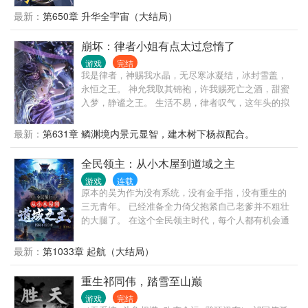
墅、空中花园、萌宠帝国。 她是海上世界的传说，大
最新：
第650章 升华全宇宙（大结局）
佬中的大佬…… 她的宠物个个不一般，一号宠物美丽
且粗暴，二号宠物娇小且腹黑，三号宠物狡诈又社
崩坏：律者小姐有点太过怠惰了
牛……它们有共同的特点——都是吃货！ 注：本文无
CP
游戏
完结
我是律者，神赐我水晶，无尽寒冰凝结，冰封雪盖，
永恒之王。 神允我取其锦袍，许我赐死亡之酒，甜蜜
入梦，静谧之王。 生活不易，律者叹气，这年头的拟
似律者真不容易，转成正式律者还要考核，神做的那
么抠搜，难怪没律者给祂干活。 双核在手，天下我有
最新：
第631章 鳞渊境内景元显智，建木树下杨叔配合。
看，我支棱起来…等等，我记得我之前有过其他律
者？那他们去哪了？?.? 一个叛变一个死了？??? 好
全民领主：从小木屋到道域之主
吧，我觉得毁灭世界这个大活需要细细的谋划一下，
游戏
连载
不如就从隐藏身份开始吧！反正我已经是正式律者
原本的吴为作为没有系统，没有金手指，没有重生的
了，你又不能开除我。（/?＼) 崩坏意志：啧，又是一
三无青年。 已经准备全力倚父抱紧自己老爹并不粗壮
个消极怠工的屑员工。 路人：极东魔窟，名不虚传！
的大腿了。 在这个全民领主时代，每个人都有机会通
… 发扬崩坏传统，CP小识，压分前评分9.7，可以放
过觉醒领主之心前往无垠虚空。 在诸天万界的起始与
心食用。
终末开启自己的领主之路。 本来准备靠着自己快成仙
最新：
第1033章 起航（大结局）
的老父亲当一辈子逍遥二代的吴为，在觉醒之前脑子
里突然出现了一根混沌指针。 从此吴为就走上了想要
重生祁同伟，踏雪至山巅
什么选什么的快乐生活。 高品质天赋，选！ 选完之后
游戏
完结
吴为发现自己被天赋禁止励精图治了，小问题接着