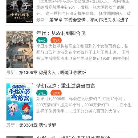
（无系统+斗争权谋+改变命运+登顶汉东） 祁同伟孤
选！ 顶级文臣武将，神话异种随便选！ 这还要吴为自
鹰岭后竟然重生到95年，发现一张大网再次向他展
己努力，多少是有些不给领地的顶级英雄们面子。 但
开。 这一世祁同伟决定抗争到底。 拯救周围的人，破
选择要纯情魅魔还是诱惑天使的时候，吴为却是犯了
坏梁璐的计划，扶高育良进部，打击侯亮平。 翻手间
最新：
第56章 常委会交锋，祁同伟把关系写进了
难，“我靠，这个是真的不太好选……” “小孩子才做选
覆灭种种阴谋，步步高升! 数次升迁，数不清激烈的明
证据里
择，我全都要！”
争暗斗争，历经波折，敲碎了在汉东编织的黑网，踏
年代：从农村到四合院
上汉东权力之巅! 小金子来也不得不感叹，还是祁书记
游戏
完结
有魄力，干一件成一件。
李卫东为救即将被高空坠物砸到的小女孩而身亡，临
死前自己的血沾染在小女孩脖子上的玉牌上边。 玉牌
被认主后携带者李卫东的灵魂穿越到1958年同样是叫
李卫东的人身上。 进城被安排房子以后才知道自己是
进入了年代文的影视综合世界。 看有空间的李卫东如
最新：
第1306章 你是客人，哪能让你做饭
何在这个艰苦的年代更好的生存下去。
梦幻西游：重生逆袭当首富
游戏
完结
如果回到2006年，你会怎么玩梦幻？ 打图12小时，
800万梦幻币 抓鬼12小时，2000万梦幻币 …… 庄小生
选择了倒腾佛手……成了分分钟几百万的大佬？
最新：
第3364章 我怕梦醒