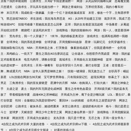
灵根？我的草能成精
公路求生，开局矿卡我逆袭成榜一
网游：从死囚狱到巅峰玩家
恶毒魔女她
只想通关
公路求生，开玩具车也能当榜一？
网游之青城剑仙
万界经营系统，我的小餐车封
神
末日开局：我成欧皇一路躺赢
欠债一个亿？游戏捡漏成首富
末世，修改一个字，主角团求带
飞
禁忌游戏TABOO
求生游戏：我在海岛养恐龙
AG：从20年开始建立王朝
诡异开局，我成了恐
怖游戏NPC
技能书难爆？那她批发是怎么回事
足球：我的女友都是顶流超模
中场暴君：从葡超
开始统治世界
燃烧吧！这该死的末世！
游戏降临：我的技能偷BUG
网游：我一人，便是最强神
殿！
荒岛求生，我一个人穿越了？
1米78，我的模板是奥尼尔
游戏求生：低调再低调榜一我都
要
全球净化：我的系统是神骸
全球穿越，开局觉醒SSS血脉
星律：玩家纪元
全民穿越求生：
我能抽取每日礼包
NBA：开局神选之体，打哭詹皇
像素游戏成真了，但我是通缉榜一
全民领
主：凤鸣岐山，一统天下
重生之我在AG当赛训总监
让你递水，你怒喷乔丹黑卤蛋
网游：我的鉴
定术能看透未来
电竞乌鸦哥，调教全联盟
诡域求生：开局炼化古龙觉醒神瞳
篮球：我的身后，
站的是92梦一
全民求生：开局一辆餐车
职业哥穿回十几年前，暴打全联盟
王者：老登最后一
舞，舞成通天代
NBA：这华人新秀是钢铁之躯！
技能一键满级，我无敌怎么了
全职高手：崛起
新星
LOL技能在网游当3S天赋
宝可梦世界降临，只有我保留记忆
超现实网游
铁幕之下：振兴
男足
三角洲求生：我的室友麦晓雯
星渊中的月辉
NBA：收购湖人，打劫大姚！
网游之神偷之
手
太虚之逆
废土：我的列车无限进化成神国
重生之传奇热血霸业
开局E级天赋？我的蓝条无
敌了
带着模版救华夏
战锤40K之邪神崛起
开局成为主神，麾下全是沙雕玩家
LOL：重生S7，暴
打全联盟
性转：全服都以为我是软萌NPC
重回S4：Uzi的救赎
全民求生之崖壁庇护所
网游之
全职匠师
公路求生：被抹杀后，她读档重来
末世公路求生：超级奶爸向前冲
格斗：我们是星尘
斗士
篮球梦：天赋借贷
网弦少年之青空之翼
网游之修仙界第一混子
游戏降临：开局觉醒鼠鼠
资本家
网游洪荒：开局成为女娲老公
龙岛异兽：我只是个野龙
无尽之海：开局一座女帝岛！
-
-
4合院之成为武术宗师 大厦的老鲁
4合院之成为武术宗师txt下载
4合院之成为武术宗师最新章
-
-
节
4合院之成为武术宗师全文阅读
好看的游戏小说