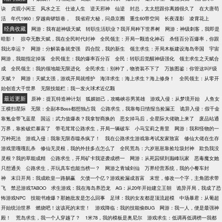
大帝了！” “我擦，这是个狠人啊！大帝，你腿上还缺
诀
贞观小闲王
风水之王
仕途人生
逆天邪神
仙逆
封总，太太想跟你离婚很久了
在大唐苟
挂件吗？” 到了后期，游戏中的一些boss和NPC进入现
活
年代1960：穿越南锣鼓巷，
我省府大秘，问鼎京圈
重生60带空间
长夜谍影
凌霄花上
实世界。 却发现这方世界，居然有一尊大帝坐镇！ 传
经典收藏
网游：我有超神级天赋
转职生活职业？我开局种下世界树
网游：神级刺客，我即是
统玄幻，无敌文，网游，重生！
暗影！
掠夺无数天赋，我在全民时代封神
全民领主：开局一颗造化神石
杀怪百分百爆率，你跟
我比幸运？
网游：分解装备就变强
四合院，我的新生
领主求生：开局木板建设海岛帝国
宇宙
网游，我能指定掉落
全民领主：我的爆率百分百
全民：转职后觉醒神级强化
领主求生之天赋合
成
全民领主：我的领地能无限进化
全民求生：别种了，物资装不下了
万族图鉴：你管这叫F级
天赋？
网游：天赋太强，游戏开局就维护
海洋求生：海上求生？海上修身！
全民领主：从零开
始创造大千世界
无限技能栏：我一发火球术近亿颗
最近更新
原神：提瓦特造神计划
狐媚妲己，攻略峡谷男英雄
游戏入侵：从梦境开始
人鱼女
王横扫星际
无限：全副本Boss都想独占我
公路求生，我靠每日情报当捡漏王
诡异入侵：假千金
靠氪金带飞蓝星
国运：武力值爆表？我拿智商换的
恶女掉马后，全星际大佬吻上来了
废品站通
万界，靠捡破烂暴富了
带毛茸茸公路求生，开局一辆破车
小马宝莉之青里
网游：我和怪物的一
万种死法
游戏入侵：我靠无限吞噬杀疯了！
我在公路求生游戏靠考试发家致富
修仙大佬在生存
游戏里嘎嘎乱杀
修仙无灵根，我的外挂多点怎么了
全民荒岛：六岁崽崽靠捡垃圾封神
欺负我没
灵根？我的草能成精
公路求生，开局矿卡我逆袭成榜一
网游：从死囚狱到巅峰玩家
恶毒魔女她
只想通关
公路求生，开玩具车也能当榜一？
网游之青城剑仙
万界经营系统，我的小餐车封
神
末日开局：我成欧皇一路躺赢
欠债一个亿？游戏捡漏成首富
末世，修改一个字，主角团求带
飞
禁忌游戏TABOO
求生游戏：我在海岛养恐龙
AG：从20年开始建立王朝
诡异开局，我成了恐
怖游戏NPC
技能书难爆？那她批发是怎么回事
足球：我的女友都是顶流超模
中场暴君：从葡超
开始统治世界
燃烧吧！这该死的末世！
游戏降临：我的技能偷BUG
网游：我一人，便是最强神
殿！
荒岛求生，我一个人穿越了？
1米78，我的模板是奥尼尔
游戏求生：低调再低调榜一我都