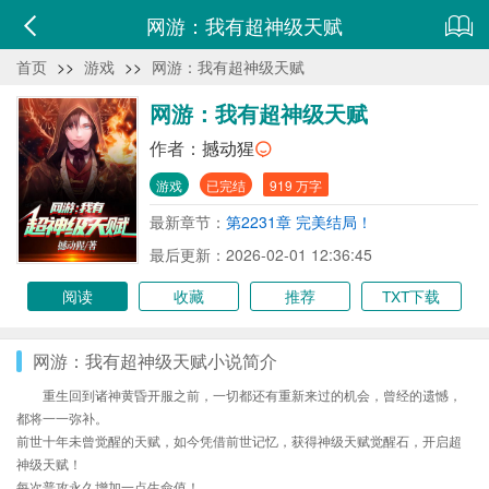
网游：我有超神级天赋
首页
>>
游戏
>>
网游：我有超神级天赋
网游：我有超神级天赋
作者：
撼动猩
游戏
已完结
919 万字
最新章节：
第2231章 完美结局！
最后更新：2026-02-01 12:36:45
阅读
收藏
推荐
TXT下载
网游：我有超神级天赋小说简介
重生回到诸神黄昏开服之前，一切都还有重新来过的机会，曾经的遗憾，
都将一一弥补。
前世十年未曾觉醒的天赋，如今凭借前世记忆，获得神级天赋觉醒石，开启超
神级天赋！
每次普攻永久增加一点生命值！