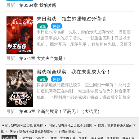
个漂亮的妹子给毁了，她说叫貂蝉。” 周焱：“虽然我
最新：
第3364章 我怕梦醒
只是最低级的白色领主，但是我依然吊打全世界。
末日游戏：领主超强却过分谨慎
游戏
连载
末日正式降临前，先以手游的形式提前出现。 没把游
戏当回事的人吃尽了苦头。 一朝重生回到末日游戏出
现前， 面对开局一座茅草屋， 程敬抓住先机，又肝又
氪， 誓要打造最安全的领地！ 没想到却留下江湖风
评： 这个领主实力强大却过分谨慎。
最新：
第574章 大丈夫当如是！
游戏融合现实，我在末世成大帝！
游戏
连载
探索禁地被隐匿阵法绞杀，重生回到十年前！ 此时玄
幻虚拟网游正在内测！ 知道能够反馈修为的林逸毫不
犹豫。 当即利用全部身家疯狂赚钱，赚钱后全部氪金
进入到游戏中！ 一时间，游戏排行榜第一全部成为林
逸！ “这人疯了吧，就是个垃圾游戏，根本没有百分百
最新：
第905章 全新的境界！至高无上（大结局）
虚拟度，随便氪点玩玩就行，他这些钱买这个游戏都
够了吧！” “不知道是哪家的败家子，真是个大冤种！”
-
-
网游：我有超神级天赋 撼动猩
网游：我有超神级天赋全文阅读
网游：我有超神级天赋txt下
然而等到游戏充值通道关闭，开始反馈修为到自身，
-
-
载
网游：我有超神级天赋最新章节
好看的游戏小说
所有人都懵逼了！ “我才刚刚轮海境，他居然已经成为
站内强推
不败战神
万相之王
龙族
太荒吞天诀
鬼吹灯
逆天帝皇
最佳女婿
混沌天帝