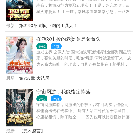
下。 他不由得变色道：玩不起是吧？核弹就想杀我？
寿命，将游戏能力提取到现实！ 于是，超凡降临，蓝
给我狠狠！！
星灾难蔓延！ 上一世，秦风带着妹妹秦小悠，一路发
育成了全球前百的强者，最终，却被追星的妹妹挖掉
了双眼，要把他的‘古神眼球’拿去送给偶像…… 重活一
最新：
第2190章 时间回溯的工具人？
世，秦风决定独行！ 妹妹？让她滚！ 从此，一个无影
无形的神级刺客诞生了。 他是暗影，在黑暗中舞动刀
在游戏中捡的老婆竟是女魔头
光，杀戮和死亡，在他手中如艺术般绽放…… 亿万尸
游戏
连载
骸环绕之中，他终将登临神座！ （技能无限进化：永
游戏世界“玄赢大陆”因未知故障强制踢除全部海澜星玩
久隐身、一击必杀、百倍爆率、一刀屠神……）
家，强制关服的时候，唯独“玩家”宋烨被遗留下来，成
为玄赢大陆唯一的玩家，而且还被禁足在了新手村，
宋烨便只能靠着每天跑跑新手村任务，来获取经验升
级， 也不知时间过去了多久，因自觉回到现世无望，
最新：
第758章 大结局
宋烨便娶了一个来路不明的外乡女，在新手村完成了
自己的一件人生大事。 某日，玄赢大陆终于再度在现
宇宙网游，我能指定掉落
世海澜星开启游戏登录，成千上万的玩家涌了进来，
游戏
连载
可这时，玩家们才发现，游戏中实力最为恐怖的女魔
宇宙网游降临，网游里的收获可以带回现实，怪物同
头竟已成为玩家宋烨的老婆！
样也会出现在现实中。 所有人站在时代的十字路口，
心里都很慌，除了陆空…… 因为他可以指定怪物掉落
的物品。
最新：
【完本感言】