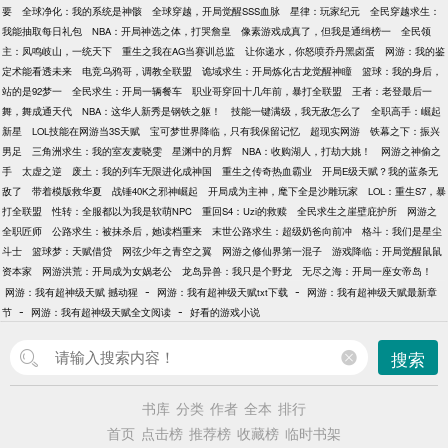
要
全球净化：我的系统是神骸
全球穿越，开局觉醒SSS血脉
星律：玩家纪元
全民穿越求生：
我能抽取每日礼包
NBA：开局神选之体，打哭詹皇
像素游戏成真了，但我是通缉榜一
全民领
主：凤鸣岐山，一统天下
重生之我在AG当赛训总监
让你递水，你怒喷乔丹黑卤蛋
网游：我的鉴
定术能看透未来
电竞乌鸦哥，调教全联盟
诡域求生：开局炼化古龙觉醒神瞳
篮球：我的身后，
站的是92梦一
全民求生：开局一辆餐车
职业哥穿回十几年前，暴打全联盟
王者：老登最后一
舞，舞成通天代
NBA：这华人新秀是钢铁之躯！
技能一键满级，我无敌怎么了
全职高手：崛起
新星
LOL技能在网游当3S天赋
宝可梦世界降临，只有我保留记忆
超现实网游
铁幕之下：振兴
男足
三角洲求生：我的室友麦晓雯
星渊中的月辉
NBA：收购湖人，打劫大姚！
网游之神偷之
手
太虚之逆
废土：我的列车无限进化成神国
重生之传奇热血霸业
开局E级天赋？我的蓝条无
敌了
带着模版救华夏
战锤40K之邪神崛起
开局成为主神，麾下全是沙雕玩家
LOL：重生S7，暴
打全联盟
性转：全服都以为我是软萌NPC
重回S4：Uzi的救赎
全民求生之崖壁庇护所
网游之
全职匠师
公路求生：被抹杀后，她读档重来
末世公路求生：超级奶爸向前冲
格斗：我们是星尘
斗士
篮球梦：天赋借贷
网弦少年之青空之翼
网游之修仙界第一混子
游戏降临：开局觉醒鼠鼠
资本家
网游洪荒：开局成为女娲老公
龙岛异兽：我只是个野龙
无尽之海：开局一座女帝岛！
-
-
网游：我有超神级天赋 撼动猩
网游：我有超神级天赋txt下载
网游：我有超神级天赋最新章
-
-
节
网游：我有超神级天赋全文阅读
好看的游戏小说
搜索
书库
分类
作者
全本
排行
首页
点击榜
推荐榜
收藏榜
临时书架