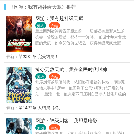
《网游：我有超神级天赋》推荐
网游：我有超神级天赋
游戏
完结
重生回到诸神黄昏开服之前，一切都还有重新来过的
机会，曾经的遗憾，都将一一弥补。 前世十年未曾觉
醒的天赋，如今凭借前世记忆，获得神级天赋觉醒
石，开启超神级天赋！ 每次普攻永久增加一点生命
值！ 普攻造成自身最大生命值1%的真伤！ 有此天
最新：
第2231章 完美结局！
赋，何人能挡！ 当普通玩家还在想着怎么快速升到10
级的时候，林天浩已经开始筹备摧毁新手村了。 当普
掠夺无数天赋，我在全民时代封神
通玩家还在跪舔主城导师，想要多学一个技能时，林
游戏
完结
天浩已经带着东方古国复苏！ 超神级天赋，超神级隐
秩序崩坏的黑暗时代，依旧恪守道德的林洛，却惨死
藏职业，诸神的赐福…… 神级刺客:妈妈耶，我一套连
在他人手中! 所幸，他回到了全民转职时代开启的前一
招打掉了雪帝1%生命值，他一箭就秒杀了我。 神级盾
刻！ 重活一世，他决定不再压制自己杀人就能升级的
战:我护甲十万，血量五百万，自当横推十方，何人能
天赋！ 反派：我的S级天赋，可以实现一切愿望！ 反
挡……等等，雪帝怎么一箭就清空了我的血条。 当一
派：我的SS级天赋，拥有愚弄一切的力量！ 反派：我
最新：
第1427章 大结局【终】
个弓箭手血条有亿点点厚，真伤有亿点点高的时候，
的SSS级天赋，可以暂停时间甚至修改历史！ 林洛鼓
这游戏，就有些朴实无华了。 林天浩:我无敌，你们随
掌微笑道：你们的天赋很好，可惜都是我了！ 反派：
网游：神级刺客，我即是暗影！
意！
他太变态了！一人成军这还怎么打？只能...... 林洛踏
游戏
完结
出次元虫洞的下一刻，一枚核弹正从空中朝他遥遥落
神秘的游戏降临，玩家可杀怪获得寿命，更可以消耗