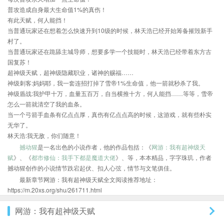
普攻造成自身最大生命值1%的真伤！
有此天赋，何人能挡！
当普通玩家还在想着怎么快速升到10级的时候，林天浩已经开始筹备摧毁新手
村了。
当普通玩家还在跪舔主城导师，想要多学一个技能时，林天浩已经带着东方古
国复苏！
超神级天赋，超神级隐藏职业，诸神的赐福……
神级刺客:妈妈耶，我一套连招打掉了雪帝1%生命值，他一箭就秒杀了我。
神级盾战:我护甲十万，血量五百万，自当横推十方，何人能挡……等等，雪帝
怎么一箭就清空了我的血条。
当一个弓箭手血条有亿点点厚，真伤有亿点点高的时候，这游戏，就有些朴实
无华了。
林天浩:我无敌，你们随意！
撼动猩
是一名出色的小说作者，他的作品包括：《
网游：我有超神级天
赋
》、《
都市修仙：我手下都是魔道大佬
》、等，本本精品，字字珠玑，作者
撼动猩创作的小说情节跌宕起伏、扣人心弦，情节与文笔俱佳。
最新章节网游：我有超神级天赋全文阅读推荐地址：
https://m.20xs.org/shu/261711.html
网游：我有超神级天赋