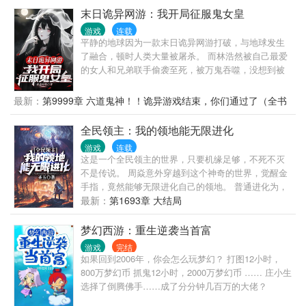
末日诡异网游：我开局征服鬼女皇
游戏
连载
平静的地球因为一款末日诡异网游打破，与地球发生
了融合，顿时人类大量被屠杀。 而林浩然被自己最爱
的女人和兄弟联手偷袭至死，被万鬼吞噬，没想到被
一只神秘的鬼怪带着他重生回到末日诡异网游开服之
前。 林浩然囤物资，抢占机缘，开局征服SSS级衍后
最新：
第9999章 六道鬼神！！诡异游戏结束，你们通过了（全书
女皇，开始造鬼怪模式。 “什么…一个人只能契约6只
完结）
鬼怪！？” 林浩然：不好意思，我女鬼皇老婆太厉害
全民领主：我的领地能无限进化
了，我已经几千个鬼子嗣了，他们都对我绝对忠诚。
游戏
连载
“什么…S级资质的鬼怪太稀少了！？” 林浩然：我的鬼
这是一个全民领主的世界，只要机缘足够，不死不灭
子嗣最低也是S级。 “这小日子国拥有S级鬼物妖刀村
不是传说。 周焱意外穿越到这个神奇的世界，觉醒金
正，我们打不赢。” 林浩然：我有SS级鬼物越王勾践
手指，竟然能够无限进化自己的领地。 普通进化为，
剑，了解一下。 ...................... 在末日诡异网游和现
开局就召唤会剑术的RRR级品质貂蝉！ 普通进化为，
最新：
第1693章 大结局
实世界融合之后，人类忙着逃亡时， 林浩然已经坐在
防御力暴增十倍，怪物打都打不动！ 普通进化为，定
鬼皇宝座，鬼子嗣成千上万，并且全部实力恐怖， 林
时刷新各种宝物，开局就有一折打折卡，装备、建筑
梦幻西游：重生逆袭当首富
浩然一声令下，万鬼夜行，寸鬼不生。 （简介无力，
什么的，统统不是问题。 普通进化为，修炼成仙不是
请移步正文！！）
游戏
完结
梦。 “你只是最低级的白色领主，为什么会有这么可怕
如果回到2006年，你会怎么玩梦幻？ 打图12小时，
的英雄！” “这真的只是一个低级领主，为什么这个领
800万梦幻币 抓鬼12小时，2000万梦幻币 …… 庄小生
地防御这么可怕。” “我的巨龙还没有到城门就被屠
选择了倒腾佛手……成了分分钟几百万的大佬？
了，麻蛋.....别吃啊！！” “呜呜呜，我的领地竟然被一