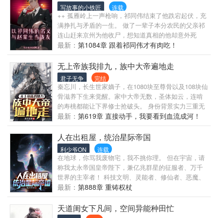
机四伏，还好林深觉醒了SSS级天赋—— ！ 花费哈夫
写故事的小铁匠
连载
币，可抽取角色一起求生。 每个角色卡，还会提供给
++ 孤雁岭上一声枪响，祁同伟结束了他跌宕起伏，充
林深额外的专属技能！而养成抽到的角色、提升好感
满挣扎与矛盾的一生。 做了一辈子本分农民的父亲祁
度，更是可以升级技能。 第一个抽到的角色，正是前
连山赶来京州为他收尸，想知道真相的他却意外死
世三角洲的万人迷——麦晓雯！ ！ 随着抽取到的角色
亡。 等祁连山醒来，已经回到了70年代末！ 抉择之
最新：
第1084章 跟着祁同伟才有肉吃！
越来越多，这个世界恐怖的真相，也渐渐浮现在了林
后，他放下了镰刀，扛起了枪，上了战场，和赵蒙生
深面前…… …… 麦晓雯：我叫麦晓雯，母胎单身二十
做战友…… 十五年后。 侯亮平、钟小艾、陈海初出茅
无上帝族我排九，族中大帝遍地走
年，本来以为会一直这样，直到我被一个叫林深的男
庐，李达康、高育良平步青云，赵立春权势滔天，赵
君子无争
完结
人召唤到了三角洲求生游戏当中。 露娜：加一。 蛊：
瑞龙疯狂敛财…… 而祁同伟再也不是农民的儿子
秦忘川，长生世家嫡子，在1080块至尊骨以及108块仙
加一。 疾风：加一。 老太、尼罗鳄、乌鲁鲁：我们
了……
骨滋养下生来觉醒。家中大帝无数，圣体如云，连啃
也…… 麦晓雯、露娜、疾风：衮！！！
的寿桃都能让下界修士抢破头。 身份背景实力三重无
敌之下还觉醒了系统，只是这系统有那么一点的不对
最新：
第619章 直接动手，我要看到血流成河！
劲： 看了看系统，又看了看周围矗立的几位大帝，刚
重生的秦忘川有些发懵： “系统，到底是你疯了还是我
人在出租屋，统治星际帝国
疯了？” “不是，你说的是我哪个侍女？系统，我怀疑
利少爷ON
连载
你绑定错人了。” “嘴还挺硬。” “你一个破系统给本
在地球，你骂我废物宅，我不挑你理。 但在宇宙，请
源？” 秦忘川看着面前一堆“寒酸“的玩意，真心觉得这
称我太永帝国皇帝陛下，兼亿兆群星的征服者、万千
傻系统是绑错人了。 秦忘川：等会？！这特么谁啊？
世界的主宰者！ 科技文明、灵能者、修仙者、恶魔、
系统，你果然有大病。
虫族、圣光战士……所有的世界、所有的文明，最终
最新：
第888章 重铸权杖
都将纳入皇帝的神圣统治！
天道闺女下凡间，空间异能种田忙