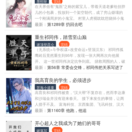
墨熙呀
完结
在天界俗有“鬼医”之称的紫宝儿，带着天道老爹给挂脖
儿的小包裹，投放到一个架空朝代，成了穷山僻壤的
一个刚满周岁的小鬼宝。 村里人虎视眈眈想烧掉小鬼
宝，小鬼宝拍拍小胸脯，不怕不怕，自有爹娘兄嫂侄
最新：
第1289章 扔回去吧
子们组成防护大阵，来一个拍一个，来两个拍一双，
拍不死他丫的。 小鬼宝痴傻又咋样，一朝重生，她成
重生祁同伟，踏雪至山巅
了她，挥挥小手，空间、异能咱全有，山参、野猪、
谢顶登昆仑
完结
虎虎、狼狼、钱钱……要么已经来了，要么正在来的
（无系统+斗争权谋+改变命运+登顶汉东） 祁同伟孤
路上。 什么？国家内卷？ 小鬼宝：咱帮亲不帮理呀！
鹰岭后竟然重生到95年，发现一张大网再次向他展
什么？蛮夷来袭？ 小鬼宝：全民皆兵！拿起武器，出
开。 这一世祁同伟决定抗争到底。 拯救周围的人，破
来干架啦！
坏梁璐的计划，扶高育良进部，打击侯亮平。 翻手间
最新：
第56章 常委会交锋，祁同伟把关系写进了
覆灭种种阴谋，步步高升! 数次升迁，数不清激烈的明
证据里
争暗斗争，历经波折，敲碎了在汉东编织的黑网，踏
我高育良的学生，必须进步
上汉东权力之巅! 小金子来也不得不感叹，还是祁书记
苦海小道童
完结
有魄力，干一件成一件。
高育良和祁同伟被查，“汉大帮”不复存在，然而李达康
和沙瑞金并没有迎来春天。 接下来发生的事情，让两
人措手不及。 富海科技、京西集团、飞讯科技、汉大
地产等六家资产千亿的企业突然宣布停止对汉东的投
最新：
第1160章 他跑，他追
资，并将总部以及工厂全部搬离汉东。 顿时，整个汉
东的经济增长陷入停滞，数十万人失业。 与此同时，
开心超人之我成为了她们的哥哥
原本治安水平很好的汉东，突然各类治安案件开始频
破落写
完结