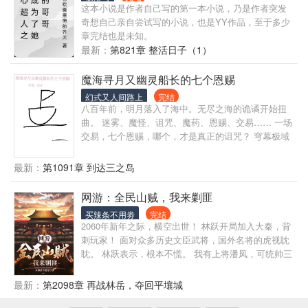
发。 面对这种情况，沙瑞金和李达康使出浑身解数，
这本小说是作者自己写的第一本小说，乃是作者突发
然而却并不奏效，因此被追责。 鉴于这种情况，上级
奇想自己亲自尝试写的小说，也是YY作品，至于多少
决定终止对高育良和祁同伟的调查，从新启用两人。
章完结也是未知。
重回汉东的高育良：“我二十年的布局，就是为了今
最新：
第821章 整活日子（1）
天。” 祁同伟：“高老师，做您的学生，不进步都不
行。” 偏官场、偏群像、非无脑爽。
魔海寻月又幽灵船长的七个恩赐
幻式又人间路上
完结
八百年前，明月落入了海中。无尽之海的诡谲开始扭
曲。 迷雾、魔怪、诅咒、魔药、恩赐、交易…… 一场
交易，七个恩赐，哪个，才是真正的诅咒？ 穹幕极域
的第六个故事，不是一章一结，涉及魔药（那本
书）、航海（那个漫画）、冒险，在找到控制月相的
最新：
第1091章 到达三之岛
诅咒物之前会有多次主角切换，但作者会努力让每个
人物都丰满一些，希望各位喜欢。
网游：全民山贼，我来剿匪
买辣条不用劵
完结
2060年新年之际，横空出世！ 林跃开局加入大秦，背
刺玩家！ 面对众多历史文臣武将，国外名将的虎视眈
眈。 林跃表示，根本不慌。 我有上将潘凤，可统帅三
军; 先锋邢道荣，战无不胜攻无不克; 悍将刘三刀，三
刀之内必斩敌将于马下; 外交天才蒋干，定叫对方理屈
最新：
第2098章 再战林岳，夺回平壤城
词穷。 …… 黄台极:大业未半而遇林跃，奈何！ 樱花