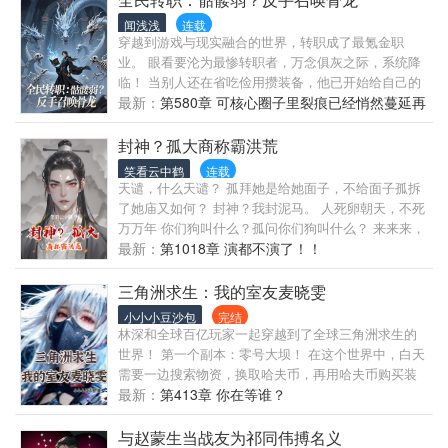
名，就算是被自己救下来之人一箭穿心不得好死也是
闻浅浅
连载
背着骂名入土的，死后尸体无人收，任人践踏 殊不知
穿越到游戏与现实融合的世界，转职成了最氪金职
云翳做这一切皆非自己的本意，他也不想毫无尊严的
业。 眼看要沦为最惨转职者，万念俱灰之际，系统降
舔一个人，好在上天给了他一次从来的机会，云翳感
临！ 当别人还在省吃俭用攒装备，他已开始给自己的
受着自己鲜活的生命以及没有被系统寄生的躯体，欣
军团批发神装。 只因此刻的他拥有了钞能力！ 在一片
最新：
第580章 可核心圈子里裂痕已经悄然蔓延再
喜若狂，马不停蹄的收拾包袱赶紧跑了 他本以为所有
惊呼声中，他淡淡一笑：没有废柴职业，只有废柴玩
难拧成一股绳
人都为他的识时务感到开心，却不料他刚一走，后面
家！
封神？孤大商称霸洪荒
所有之前对他不好的人全都疯了
笑看云中鹤
连载
天谴，什么天谴？ 孤拜她是给她面子，不给面子孤拆
了她庙又如何？ 封神？我封泥马。 人死卵朝天，不死
万万年 你们狗叫什么？孤问你们狗叫什么？ 来来来，
孤伸着脖子，给你们杀。 不爽？不爽就对了，孤没
最新：
第1018章 演都不演了！！
爽，谁敢爽？ 看什么？你再看，孤也不能让你爽。 二
营长，你特娘的给老子开炮 二营长，嘿，你特娘的还
三角洲求生：我的室友麦晓雯
真是个人才，哈哈哈。
小小小豆沙包
完结
林深和全球百亿玩家一起穿越到了全球三角洲求生的
世界！ 第一个副本：零号大坝！ 在这个世界中，白天
需要一边搜索物资，换取哈夫币，再用哈夫币购买装
备，升级宿舍，一边探索世界！ 而到了夜晚，则要在
最新：
第413章 你在等谁？
宿舍中，抵御来自黑暗中的袭击。 哈夫克士兵、阿萨
拉士兵、尼罗鳄、僵尸、诡异…… 三角洲求生游戏危
与赵蒙生当战友为祁同伟搏名义