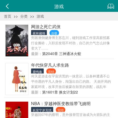
游戏
首页
>>
分类
>>
游戏
网游之死亡武侠
夜眸藏锋
连载
穷困潦倒健身博主苏忘川，碰到游戏工作室高薪招募
打金搬砖，入职后发现不对劲，自己的力气怎么好像
变大了……
最新：
第2040章 三神通冰火蛟
年代快穿凡人求生路
鹿鸣春
完结
何天是游走在宇宙洪荒的一抹意识，以各种遭遇不公
平待遇的平凡人身份，闯荡出自己的路。 天崩开局的
家庭环境，改革开放后被蒙在鼓里的原配，战乱年
代，遭遇土匪的孤女，被送进精神病院的独生女等
最新：
第1601章 换女计划22
等，李念像是无限流开放的任意门，谁也不知道下一
扇门打开后，她是以什么身份，为了生存，蹚出一条
NBA：穿越神医变教练带飞姚明
路。
长安宁岁无忧
完结
穿越回07年的蔡明，意外接替范甘迪成为火箭队的主