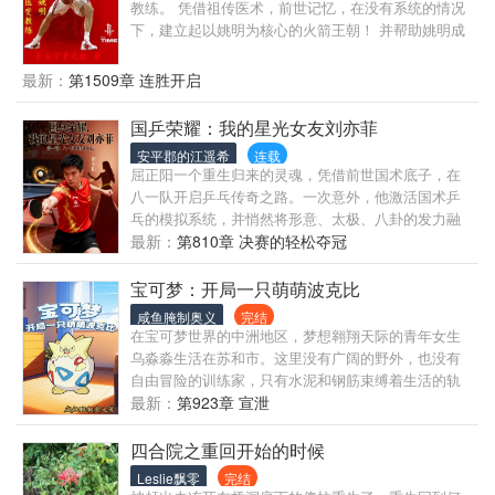
教练。 凭借祖传医术，前世记忆，在没有系统的情况
下，建立起以姚明为核心的火箭王朝！ 并帮助姚明成
为了NBA前无古人后无来者的第一中锋！ 科比：为了
能延续职业生涯，你们必须把蔡请到湖人队来，不然
最新：
第1509章 连胜开启
我就加入火箭队！ 艾弗森：神奇的蔡就是我的再生父
母，为了他我愿意免费为火箭队打球！ 詹姆斯：天
国乒荣耀：我的星光女友刘亦菲
呐！你们敢相信？火箭队的球员们在背靠背的第四节
安平郡的江遥希
连载
还能这么的生龙活虎？ 库里：蔡就是我的神！ 杜兰
屈正阳一个重生归来的灵魂，凭借前世国术底子，在
特：我狠那个神一样的男人，但是如果有可能，我愿
八一队开启乒乓传奇之路。一次意外，他激活国术乒
意为他打球！ 哈登：没有蔡，就没有我的今天，我愿
乓的模拟系统，并悄然将形意、太极、八卦的发力融
意为他倾尽所有！
入球技，开创了无敌之路。 飞往国际赛场的航班上，
最新：
第810章 决赛的轻松夺冠
他与国民女神刘亦菲邻座。一次颠簸，一场邂逅，两
颗孤独的灵魂找到了依靠，万米高空牵起一生情缘。
宝可梦：开局一只萌萌波克比
从此，他是赛场上为国争光的“太极刺客”，也是娱乐圈
咸鱼腌制奥义
完结
惊艳众人的跨界奇才。炒股、投资，他悄然构建商业
在宝可梦世界的中洲地区，梦想翱翔天际的青年女生
帝国，成为她最坚实的后盾。 当他在奥运庆功宴上为
乌淼淼生活在苏和市。这里没有广阔的野外，也没有
她深情献唱，当网友惊呼“国家队屈正阳还有什么是不
自由冒险的训练家，只有水泥和钢筋束缚着生活的轨
会的吗？”——这段体育与娱乐交织的璀璨人生，早已
迹。她的人生看似早已被规划：毕业、工作、平凡如
最新：
第923章 宣泄
无双。
水的一生。 但命运总会在不经意间掀起波澜。一个契
机让从小到大从没接触过宝可梦对战的乌淼淼踏上了
四合院之重回开始的时候
一场不曾想象的旅途，与志同道合的伙伴们一同对抗
Leslie飘零
完结
困境，挑战未知，追逐那片她从小仰望的苍穹之蓝。