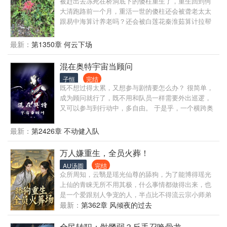
被赶出去冻死在桥洞底下的傻柱重生了，重生回到何
从一个莽撞懵懂的普通女孩，到站在巅峰对战舞台上
大清跑路前一个月，重活一世的傻柱还会被聋老太太
的顶级训练家，苍穹之巅，谁能阻挡她的飞翔？
跟易中海算计养老吗？还会被白莲花秦淮茹算计拉帮
套吗？
最新：
第1350章 何云下场
混在奥特宇宙当顾问
子恒
完结
既不想过得太累，又想参与剧情要怎么办？ 很简单，
成为顾问就行了，既不用和队员一样需要外出巡逻，
又可以参与到行动中，多自由。 于是乎，一个横跨奥
特宇宙的超级顾问便就此诞生。 不想出动，在指挥室
喝喝咖啡，透漏点怪兽的弱点，就能坐享胜利的果
最新：
第2426章 不动健入队
实。 想出动了，便成为可靠的队友，并在关键时刻变
身成神秘的巨人赢得万众瞩目。 直到有一天，奥特之
万人嫌重生，全员火葬！
父对顾沉说：“顾沉，不如来奥特警备队当个顾问吧，
AU汤圆
完结
待遇等同奥特兄弟，如何？”
众所周知，云翳是瑶光仙尊的舔狗，为了能博得瑶光
上仙的青睐无所不用其极，什么事情都做得出来，也
是一个爱跟别人争宠的人，半点比不得流云宗小师弟
的一根指头 所有人都说他因为早年救了仙尊一命，于
最新：
第362章 风倾夜的过去
是挟恩要挟仙尊娶他为道侣，而仙尊一心心悦自己的
小徒弟，他才是棒打鸳鸯的那一个 云翳背了一声骂
全民转职：骷髅弱？反手召唤骨龙