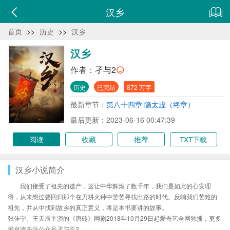
汉乡
首页
>>
历史
>>
汉乡
汉乡
作者：
孑与2
历史
已完结
872 万字
最新章节：
第八十四章 隐太虚（终章）
最后更新：2023-06-16 00:47:39
阅读
收藏
推荐
TXT下载
汉乡小说简介
我们接受了祖先的遗产，这让中华辉煌了数千年，我们是如此的心安理
得，从未想过要回归那个在刀耕火种中苦苦寻找出路的时代。反哺我们苦难的
祖先，并从中找到故乡的真正意义，将是本书要讲的故事。
张佳宁、王天辰主演的《唐砖》网剧2018年10月29日起爱奇艺全网独播，更多
消息请关注公众号孑与不2......