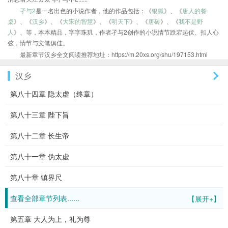
孑与2
是一名出色的小说作者，他的作品包括：《
银狐
》、《
唐人的餐
桌
》、《
汉乡
》、《
大宋的智慧
》、《
明天下
》、《
唐砖
》、《
我不是野
人
》、等，本本精品，字字珠玑，作者孑与2创作的小说情节跌宕起伏、扣人心
弦，情节与文笔俱佳。
最新章节汉乡全文阅读推荐地址：https://m.20xs.org/shu/197153.html
汉乡
第八十四章 隐太虚（终章）
第八十三章 陛下旨
第八十二章 长生帝
第八十一章 伪太虚
第八十章 镇界尺
查看全部章节列表......
【展开+】
第五章 大人为上，礼为尊