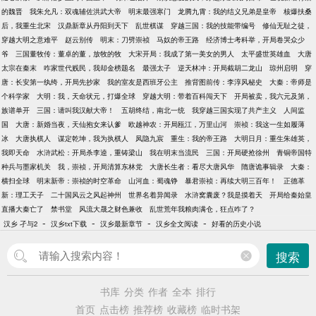
的魏晋
我朱允凡：双魂辅佐洪武大帝
明末最强寒门
龙腾九霄：我的结义兄弟是皇帝
核爆扶桑
后，我重生北宋
汉鼎新章从丹阳到天下
乱世棋谋
穿越三国：我的技能带编号
修仙无耻之徒，
穿越大明之意难平
赵云别传
明末：刀劈崇祯
马奴的帝王路
经济博士考科举，开局卷哭众少
爷
三国董牧传：董卓的董，放牧的牧
大宋开局：我成了第一美女的男人
太平盛世英雄血
大唐
太宗在秦末
咋家世代贱民，我却金榜题名
最强太子
逆天林冲：开局截胡二龙山
琼州启明
穿
唐：长安第一纨绔，开局先抄家
我的室友是西班牙公主
推背图前传：李淳风秘史
大秦：帝师是
个科学家
大明：我，天命状元，打爆全球
穿越大明：带着百科闯天下
开局被卖，我六元及第，
族谱单开
三国：请叫我汉献大帝！
五胡终结，南北一统
我穿越三国实现了共产主义
人间监
国
大唐：新婚当夜，天仙抱女来认爹
欧越神农：开局瓯江，万里山河
崇祯：我这一生如履薄
冰
大唐执棋人
谋定乾坤，我为执棋人
凤隐九宸
重生：我的帝王路
大明日月：重生朱雄英，
我即天命
水浒武松：开局杀李逵，重铸梁山
我在明末当流民
三国：开局硬抢徐州
青铜帝国特
种兵与墨家机关
我，崇祯，开局清算东林党
大唐长生者：看尽大唐风华
隋唐诡事辑录
大秦：
横扫全球
明末新帝：崇祯的时空革命
山河血：蜀魂铮
暴君崇祯：再续大明三百年！
正德革
新：理工天子
二十国风云之风起神州
世界名着异闻录
水浒窝囊废？我是摸着天
开局给秦始皇
直播大秦亡了
禁书堂
风流大晟之财色兼收
乱世荒年我粮肉满仓，狂点咋了？
-
-
-
-
汉乡 孑与2
汉乡txt下载
汉乡最新章节
汉乡全文阅读
好看的历史小说
搜索
书库
分类
作者
全本
排行
首页
点击榜
推荐榜
收藏榜
临时书架