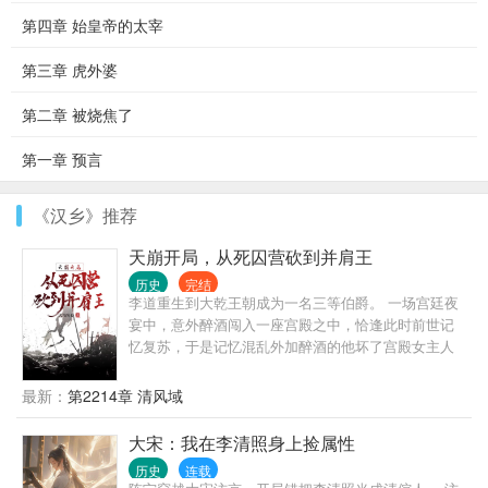
第四章 始皇帝的太宰
第三章 虎外婆
第二章 被烧焦了
第一章 预言
《汉乡》推荐
天崩开局，从死囚营砍到并肩王
历史
完结
李道重生到大乾王朝成为一名三等伯爵。 一场宫廷夜
宴中，意外醉酒闯入一座宫殿之中，恰逢此时前世记
忆复苏，于是记忆混乱外加醉酒的他坏了宫殿女主人
的清白。 最后，皇帝大怒，将李道发配至边塞死囚
营，想让其死在关外。 结果，他意外觉醒了‘杀敌爆属
最新：
第2214章 清风域
性‘系统。 从此杀人便可无限变强。 至此，大乾少了一
个纨绔伯爵，多了一个屠戮无数的人雄。 王朝争霸，
大宋：我在李清照身上捡属性
江湖纷争，异族入侵，海外汹涌，仙门大开。 一步一
历史
连载
步，李道砍出一条独属于他的无敌路。 多年后，当李