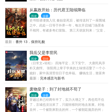
你给本公主做什锦豆腐，我给你搭桥拉线，让你做我
唐朝公主的乘龙快婿。程咬金：俺老程要吃长安烤
从嬴政开始：历代君王陆续降临
鸭！！！杨轩拍了拍大门：“都给我按照规矩来，全部
历史
连载
排队，别吵吵。”
史书怪请谨慎入坑 秦始皇死后，被传送到了一座围城
之中。此处一日等于外界一年，每次开启城门场景各
不相同，有诸多奇幻冒险。 第三天胡亥到来：“父皇，
您要为儿做主啊！” 十二天后刘邦到来：“政哥，难道
你还不知道你的大秦已经亡啦？” 王莽到来：“我又穿
最新：
番外 13．保持礼貌
越了？” 刘备到来：“高祖，我真的是咱老刘家的人！”
成吉思汗到来：“论江山面积，我不是针对你，我是说
我岳父是李世民
在座的各位都是垃圾。” 朱棣到来：“爹，你先别动
历史
完结
手，儿不是故意篡位的...” 溥仪到来：“我给大家带来了
（日常文+轻松） 四海平定，天下安宁。 大唐民风淳
一个好消息...”
朴又彪悍。 张阳用上辈子学来的土味情话娶了一个小
媳妇，家中虽清苦但日子也幸福。 赚钱生活，致富奔
向小康。 夫妻俩举杯，敬更好的生活。 …… 每当李
最新：
完本感言与新书
世民想起自己的女婿就会说道：“你们知道吗？明明通
晓天地奥秘，如此惊才绝艳的人，却总说自己没读几
废物皇子：到了封地就不苟了
年书，他实在是太过谦虚了。” 李靖神色悲怆，“在他
历史
连载
的面前，兵法也无用？” 当松赞干布说起他，总是神色
穿越过来已经两年半了，实力大增之下，再也苟不住
无奈，“到底他出了问题，还是这个世界有什么毛病。”
了，京城也没法呆了，只能转移到封地去发展。封地
袁天罡仰天长叹，“一生之敌！”
韭州，一个被割来割去的州，一个被朝廷抛弃的州；