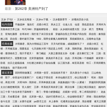
他却毫不犹豫地来了，从此韭州崛起，横扫宇内....
最新：
第262章 美洲特产到了
-
-
-
-
汉乡 孑与2
汉乡全文阅读
汉乡txt下载
汉乡最新章节
好看的历史小说
站内强推
不败战神
鬼吹灯
贞观小闲王
风水之王
仕途人生
仙逆
我也是皇叔
开局作为
实验体的万界之旅
年代1960：穿越南锣鼓巷，
权欲：从乡镇到省委大院
汉乡
师刀
雪鹰领
主
宦海红颜香
全球冰封：我打造了末日安全屋
穿越四合院之开局落户四合院
四合院：秦淮茹
赖上我
四合院：垂钓诸天万物
1952，我带全家搬入南锣鼓巷
系统赋我长生，活着终会无敌
经典收藏
大明暴君，我为大明续运三百年
天天勾栏听曲，成镇国驸马了？
贞观小闲王
红
楼：开局被流放，我要造反
七天拯救大明？我还是上吊吧
大唐，我刚穿越，竟给我发媳妇
红
楼：最强锦衣卫，我只手遮天！
寒门崛起
大唐之最强皇太孙
红楼：进京暴打宝二爷
三国：觉
醒项羽武力，迎娶蔡文姬
北宋穿越指南
朕真的不务正业
抗战：开局召唤一个德械师
南宋第一
卧底
抗日之超级战魂
大红楼之林家公子如仙似魔
以三国为基，铸至高圣朝
特工：开局郑耀先
和我接头
箱子里的大明
最近更新
回到明初做藩王
大明第一贪官，你说咱杀不得？
回大唐当个小地主
江山绝色
榜
陛下，你管这叫没落寒门？
红楼之宁荣在世
本诗仙拥兵百万，你让我自重？
明末：我崇
祯，再造大明
大明1629：我崇祯，开局单挑皇太极
杀敌换媳妇？我一人屠城！
穿越回到民国姨
太太们都想整死我
官人很忙
王莽：帝系统开局杀穿三国
两汉往事
三国之蜀汉我做主
婚内约
法三十章？你当本世子舔狗呀！
寒门：带着小娇妻崛起
贞观第一奸臣，李二求我别辞职！
龙血
三国：天命重启者
圣殊
北宋第一狠人
说好打猎养未亡人，你这都快登基了
郑锦：我在南明的
奋斗生涯
三国：从黄巾起家
pai算尽之后
木上春秋
红楼美女如此多娇，我全都要
诸天之我要
随心所欲
从部落少主到帝国皇帝
明末乞活帅
刚谈恋爱的我，穿越东汉成为吕布
世说新语背后