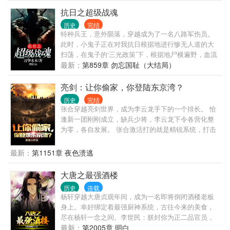
抗日之超级战魂
历史
完结
特种兵王，意外陨落，穿越成为了一名八路军伤员。
此时，小鬼子正在对我抗日根据地进行惨无人道的大
扫荡，在鬼子的‘三光政策’下，根据地尸横遍野，血流
漂杵，抗日根据地遭到了毁灭性的打击。 且看刘洪一
最新：
第859章 勿忘国耻（大结局）
代超级兵王，如何力挽狂澜，痛歼日寇，重建根据
地，最终和千千万万的抗日英雄一起取得了抗日战争
亮剑：让你偷家，你登陆东京湾？
的伟大胜利。勿忘国耻！英雄永存不朽！ 没错，这就
历史
完结
是一部抗战热血爽文！
张合穿越亮剑世界，成为李云龙手下的一个排长。 恰
逢新一团刚刚成立，缺兵少将，李云龙下令各营化整
为零，各自发展。 张合激活打的就是精锐系统，打击
运输队，拔掉鬼子碉楼，收缴意大利炮，招兵买马，
发展壮大。 一年后鬼子开始大扫荡，全团集合。 张合
最新：
第1151章 夜色溃逃
的队伍人手两杆枪，机枪配备到班，还有骑兵，炮
兵，特种兵，侦察兵等等。 一营长张大彪：张营长，
大唐之最强酒楼
你现在成了土财主了啊！ 二营长：三营长，我到时候
历史
连载
需要炮火支援，你可不能打马虎眼！ 李云龙：嘿，张
杨轩穿越大唐贞观年间，成为一名即将倒闭酒楼老板
合，你小子还真是个天才！ 苍云岭打响，坂田信哲直
身上。幸好绑定着最强厨神系统，古往今来的美食，
接被打麻了：快向司令官报告，请求支援，对面的火
尽在杨轩一念之间。李世民：朕封你为正二品官员，
力至少有一个师！
只需要你给朕做个满汉全席，如何？长乐公主：只要
最新：
第2005章 明白