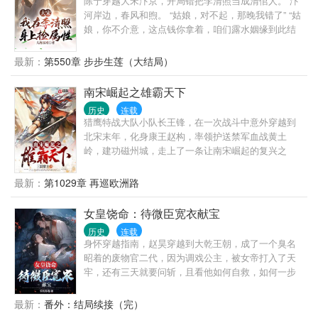
陈宁穿越大宋汴京，开局错把李清照当成清倌人。 汴
道带着赫赫战功回归帝都，重新踏入皇宫时发现，当
河岸边，春风和煦。 “姑娘，对不起，那晚我错了” “姑
初被他毁去清白的女人已经坐在龙椅上。 而在龙椅旁
娘，你不介意，这点钱你拿着，咱们露水姻缘到此结
边，有一个眉眼与他相似的幼女。 此刻，李道脑海中
束” “姑娘，你不介意，咱们再来一次最后的拥抱诀
只剩下一个问题。 这反还是不反？
别，如何” “姑娘，我知道你很气，但你先别气，把手
最新：
第550章 步步生莲（大结局）
中板砖放下先” “什么？你叫李清照？你怎么也才清倌
人了呀？” 在李清照羞愤离去后，陈宁忽然发现，李清
南宋崛起之雄霸天下
照离开的地方，好像有金灿灿的东西落下。 陈宁：卧
历史
连载
槽！我好像能在李大才女身上捡属性啊！
猎鹰特战大队小队长王锋，在一次战斗中意外穿越到
北宋末年，化身康王赵构，率领护送禁军血战黄土
岭，建功磁州城，走上了一条让南宋崛起的复兴之
路，民族大团结之路。小说情节跌宕起伏，人物刻画
鲜明，既有宏大壮观的战争场面，也有扣人心弦的宫
最新：
第1029章 再巡欧洲路
廷争斗；既有高位者权利争夺中的你死我活，也有小
百姓儿女情长的卿卿我我。 权利与阴谋，热血与担
女皇饶命：待微臣宽衣献宝
当，上演着一部我中华民族奋斗不止、宏图振兴的历
历史
连载
史长卷。
身怀穿越指南，赵昊穿越到大乾王朝，成了一个臭名
昭着的废物官二代，因为调戏公主，被女帝打入了天
牢，还有三天就要问斩，且看他如何自救，如何一步
步走上人生巅峰……
最新：
番外：结局续接（完）