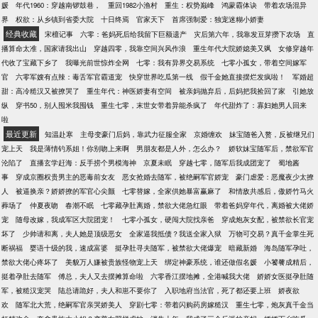
媛
年代1960：穿越南锣鼓巷，
重回1982小渔村
重生：权势巅峰
鸿蒙霸体诀
带着农场混异
横扫千军，她是道上无人敢惹的煞神。 美貌与演技并
界
权欲：从乡镇到省委大院
十日终焉
官家天下
首席强制爱：独宠迷糊小娇妻
存，她是圈中人人向往的女神。 【一朝重生，再世为
经典收藏
宋檀记事
六零：爸妈死后给我留下巨额遗产
灾后第六年，我靠发豆芽攒下农场
直
人，她依旧活的风生水起，一不小心还成了无人敢惹
播算命太准，国家请我出山
穿越四零，我靠空间兴风作浪
重生年代大院娇媳美又飒
女修穿越年
的国民千金！】 一手掌生死，一手控命运。该虐的渣
代收了宝藏下乡了
我曝光前世惊炸全网
七零：我有异界交易系统
七零小孤女，带着空间嫁军
虐，该打脸的打，一边玩转豪门，一边玩转娱乐圈，
官
六零军嫂有点辣：毒舌军官霸道宠
快穿世界吃瓜第一线
假千金她直接摆烂发疯啦！
军婚超
顺便征服征服一下某人。 *** 【小剧场】 老爷子：都
甜：高冷糙汉又被撩哭了
重生年代：神医娇妻有空间
被亲妈抛弃后，后妈把我捡回了家
引她放
快半夜了，你还有事要忙？ 某男：没。 老爷子：那你
纵
穿书50，别人囤米我囤钱
重生七零，末世女带着异能杀疯了
年代甜炸了：寡妇她男人回来
这么晚出去？ 某男：家规森严。 老爷子（眉心一
啦
跳）：……这难道不是你家？！ 某男：家主不在这
最近更新
知温赴寒
主母变豪门后妈，靠武力征服全家
京婚缠欢
妹宝随爸入赘，反被继兄们
儿。 苏小（家）姐（主）：……
宠上天
我是薄情钓系姐！你别吻上来啊
男朋友都是人外，怎么办？
娇软妹宝随军后，禁欲军官
沦陷了
直播玄学赶海：反手捞个男模海神
京夏未眠
穿越七零，随军后我成团宠了
蜀地酱
事
穿成京圈权贵男主的恶毒前女友
恶女抢婚去随军，被绝嗣军官娇宠
豪门虐爱：恶魔夜少太撩
人
被逼换亲？娇娇撩的军官心尖颤
七零替嫁，全家供她暴富赢麻了
和情敌共感后，傲娇竹马火
葬场了
仲夏夜吻
春潮不眠
七零藏孕肚离婚，禁欲大佬急红眼
带着爸妈穿年代，离婚被大佬娇
宠
随母改嫁，我成军区大院团宠！
七零小孤女，硬闯大院找亲爸
穿成炮灰女配，被禁欲长官宠
坏了
少帅请和离，夫人她是顶级恶女
全家逼我抵债？我送全家入狱
万物可交易？真千金掌生死
断祸福
婴语十级的我，速成富婆
挺孕肚寻夫随军，被禁欲大佬爆宠
暗藏新婚
海岛随军孕吐，
禁欲大佬心疼坏了
美貌万人嫌被贵族怪物宠上天
绑定神豪系统，谁还做假名媛
小饕餮成精后，
挺着孕肚去随军
傅总，夫人又去摆摊算命啦
六零香江摆地摊，全港喊我大佬
娇娇女医挺孕肚随
军，被糙汉宠哭
陆总请跪好，夫人和崽不要你了
入职地府当法官，死了都还要上班
娇夜欲
欢
随军北大荒，绝嗣军官亲哭娇美人
穿剧七零：带着闪购药房嫁糙汉
重生七零，炮灰真千金当