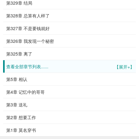
第329章 结局
第328章 总算有人样了
第327章 不是要钱就好
第326章 我发现一个秘密
第325章 离了
查看全部章节列表......
【展开+】
第5章 相认
第4章 记忆中的哥哥
第3章 送礼
第2章 想要工作
第1章 莫名穿书