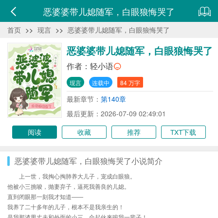
恶婆婆带儿媳随军，白眼狼悔哭了
首页
>>
现言
>>
恶婆婆带儿媳随军，白眼狼悔哭了
恶婆婆带儿媳随军，白眼狼悔哭了
作者：
轻小语
现言
连载中
84 万字
最新章节：
第140章
最后更新：2026-07-09 02:49:01
阅读
收藏
推荐
TXT下载
恶婆婆带儿媳随军，白眼狼悔哭了小说简介
上一世，我掏心掏肺养大儿子，宠成白眼狼。
他被小三挑唆，抛妻弃子，逼死我善良的儿媳。
直到闭眼那一刻我才知道——
我养了二十多年的儿子，根本不是我亲生的！
是我那渣男丈夫和外面的小三，合起伙来骗我一辈子！