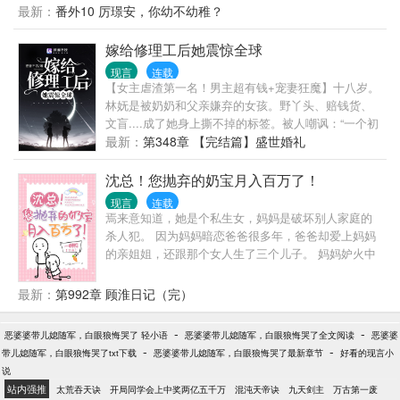
她前未婚夫的小叔，还是世界首富……
最新：
番外10 厉璟安，你幼不幼稚？
陆凛：孩子们！ 崽崽们：到！ “我们的家训是！” “家训
第一条！妈妈永远是对的！” “家训第二条！如果妈妈
嫁给修理工后她震惊全球
错了，遵照第一条执行！”
现言
连载
【女主虐渣第一名！男主超有钱+宠妻狂魔】十八岁。
林妩是被奶奶和父亲嫌弃的女孩。野丫头、赔钱货、
文盲....成了她身上撕不掉的标签。被人嘲讽：“一个初
中毕业生能有什么出息？这辈子也就这样了！”考上名
最新：
第348章 【完结篇】盛世婚礼
牌大学，最后却被人冒名顶替。她的人生好像一场笑
话。一朝重生。林妩带着母亲脚踹渣男亲爹，火速让
沈总！您抛弃的奶宝月入百万了！
位继母，虐渣渣，做生意，小日子红火不已。面对仇
现言
连载
人：劝我大度？委屈我让你开心！？没理才要让三
焉来意知道，她是个私生女，妈妈是破坏别人家庭的
分，得理为什么要饶人？！——就在林妩小日子过得
杀人犯。 因为妈妈暗恋爸爸很多年，爸爸却爱上妈妈
风生水起的时候，失踪多年的外祖父一家却突然找上
的亲姐姐，还跟那个女人生了三个儿子。 妈妈妒火中
门！于是，众人眼中离过婚还带着个拖油瓶的弃妇，
烧，设计怀孕，刺杀姐姐未遂，被爸爸和舅舅们送进
竟然成了豪门唯一继承人。更让林妩没想到的是，她
监狱。 后来妈妈意外去世，把仅四岁的她留在了这个
最新：
第992章 顾淮日记（完）
的三无汽车修理工男友，竟摇身一变，变成高不可攀
世界。 她终于见到了那个跟自己长得一模一样的男
的权门顶级大佬。此后林妩便成了衣来伸手饭来张口
人。 那个男人矜贵地打量着她，“你一个月零花钱一百
-
-
恶婆婆带儿媳随军，白眼狼悔哭了 轻小语
的权门贵妇，被大佬宠的上天入地。——后来。林妩
恶婆婆带儿媳随军，白眼狼悔哭了全文阅读
恶婆婆
万，不够跟我说，但我不会承认你是我女儿，因为你
-
-
带儿媳随军，白眼狼悔哭了txt下载
已是着名女企业家。她站在高台，发表自己的演
恶婆婆带儿媳随军，白眼狼悔哭了最新章节
好看的现言小
的出生没有经过我的允许。” 三个哥哥面露鄙夷：“像
说
讲：“曾经我们的祖辈大多数都非常重男轻女，嫁出去
你这样的基因，你妈不是好东西，你也不是，但你要
站内强推
的女儿泼出去的水成了我们的代名词。他们忽视女孩
太荒吞天诀
开局同学会上中奖两亿五千万
混沌天帝诀
九天剑主
万古第一废
被人欺负，就喊我来揍他，我的妹妹不许被人欺负！”