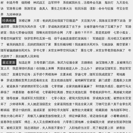
的教育成长，将她们困于家庭与琐事之间，以夫为
材
剑道丹尊
烟雨楼
神武战王
边军悍卒
系统赋我长生，活着终会无敌
鬼吹灯
九天造化
四个舅舅嗤之以鼻：“就算是你再怎么努力，我们也不
天，以子为地，一旦被男人背叛，她们便失去依靠被
诀
官路青云梯
医路官途
蛊真人
重生之狂暴火法
轮回乐园
谍影：命令与征服
寻宝全世
会认可你，而且你要进演艺圈挣钱，但你挣的钱我们
人指责是破鞋！”“可是今天！”“你看这万人广场，她们
界
九转神体诀
一分不要，全帮你存起来。” 她开局爆火，进娱乐圈成
都是最年轻的女企业家!”
经典收藏
宋檀记事
六零：爸妈死后给我留下巨额遗产
灾后第六年，我靠发豆芽攒下农场
穿
为了国民闺女，参加综艺天天上热搜，努力挣钱报答
越四零，我靠空间兴风作浪
七零：穿成炮灰把家卖了去下乡
女修穿越年代收了宝藏下乡了
军婚
养育之恩。 青梅竹马顾淮也突然变成让人闻风丧胆的
娇宠：我在七零修仙强国
我曝光前世惊炸全网
六零：敌特？不不不，那是奖励呀
七零小孤女，
顾小爷，顾小爷高傲地拉着她的手：“我带着你长大，
带着空间嫁军官
快穿世界吃瓜第一线
假千金她直接摆烂发疯啦！
军婚超甜：高冷糙汉又被撩哭
我们俩组成一个新的家。” 她拎着小行李与家人告别，
了
被亲妈抛弃后，后妈把我捡回了家
重生拒戴绿帽！我改嫁前夫死对头
引她放纵
搬空婆家！
一群男人却齐齐黑了脸，将她强势搂在怀里，无论如
随军被骗婚嫁你死对头
穿书七零：末世女神带空间玩疯了
重生七零，末世女带着异能杀疯了
年
何也不撒手。
代甜炸了：寡妇她男人回来啦
最近更新
知温赴寒
主母变豪门后妈，靠武力征服全家
京婚缠欢
妹宝随爸入赘，反被继兄们
宠上天
我是薄情钓系姐！你别吻上来啊
男朋友都是人外，怎么办？
娇软妹宝随军后，禁欲军官
沦陷了
直播玄学赶海：反手捞个男模海神
京夏未眠
穿越七零，随军后我成团宠了
蜀地酱
事
穿成京圈权贵男主的恶毒前女友
恶女抢婚去随军，被绝嗣军官娇宠
豪门虐爱：恶魔夜少太撩
人
被逼换亲？娇娇撩的军官心尖颤
七零替嫁，全家供她暴富赢麻了
和情敌共感后，傲娇竹马火
葬场了
仲夏夜吻
春潮不眠
七零藏孕肚离婚，禁欲大佬急红眼
带着爸妈穿年代，离婚被大佬娇
宠
随母改嫁，我成军区大院团宠！
七零小孤女，硬闯大院找亲爸
穿成炮灰女配，被禁欲长官宠
坏了
少帅请和离，夫人她是顶级恶女
全家逼我抵债？我送全家入狱
万物可交易？真千金掌生死
断祸福
婴语十级的我，速成富婆
挺孕肚寻夫随军，被禁欲大佬爆宠
暗藏新婚
海岛随军孕吐，
禁欲大佬心疼坏了
美貌万人嫌被贵族怪物宠上天
绑定神豪系统，谁还做假名媛
小饕餮成精后，
挺着孕肚去随军
傅总，夫人又去摆摊算命啦
六零香江摆地摊，全港喊我大佬
娇娇女医挺孕肚随
军，被糙汉宠哭
陆总请跪好，夫人和崽不要你了
入职地府当法官，死了都还要上班
娇夜欲