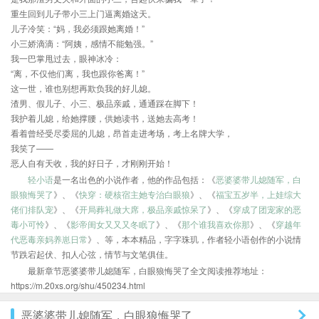
重生回到儿子带小三上门逼离婚这天。
儿子冷笑：“妈，我必须跟她离婚！”
小三娇滴滴：“阿姨，感情不能勉强。”
我一巴掌甩过去，眼神冰冷：
“离，不仅他们离，我也跟你爸离！”
这一世，谁也别想再欺负我的好儿媳。
渣男、假儿子、小三、极品亲戚，通通踩在脚下！
我护着儿媳，给她撑腰，供她读书，送她去高考！
看着曾经受尽委屈的儿媳，昂首走进考场，考上名牌大学，
我笑了——
恶人自有天收，我的好日子，才刚刚开始！
轻小语
是一名出色的小说作者，他的作品包括：《
恶婆婆带儿媳随军，白
眼狼悔哭了
》、《
快穿：硬核宿主她专治白眼狼
》、《
福宝五岁半，上娃综大
佬们排队宠
》、《
开局葬礼做大席，极品亲戚惊呆了
》、《
穿成了团宠家的恶
毒小可怜
》、《
影帝闺女又又又冬眠了
》、《
那个谁我喜欢你那
》、《
穿越年
代恶毒亲妈养崽日常
》、等，本本精品，字字珠玑，作者轻小语创作的小说情
节跌宕起伏、扣人心弦，情节与文笔俱佳。
最新章节恶婆婆带儿媳随军，白眼狼悔哭了全文阅读推荐地址：
https://m.20xs.org/shu/450234.html
恶婆婆带儿媳随军，白眼狼悔哭了