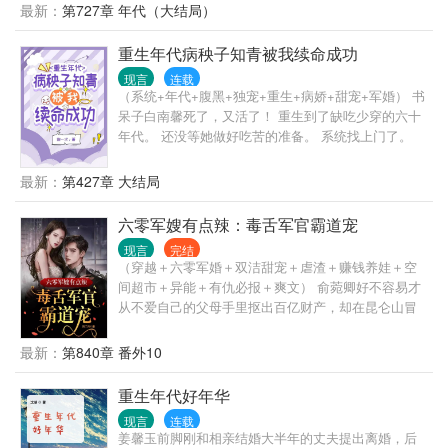
送走间谍，顺便把日军搜刮的宝藏都收下！ 原主亲生
最新：
第727章 年代（大结局）
父亲是知名港商？堂姐冒充她前去相认？ 果然把堂姐
也送走！再顺便在港澳台把生意发展过去！ 外国富商
重生年代病秧子知青被我续命成功
祖先是侵华将军，私藏抢来的大量中华文物？ 许南星
现言
连载
果断跑去一顿收，转手捐赠给国家！ 最后成为了大富
（系统+年代+腹黑+独宠+重生+病娇+甜宠+军婚） 书
豪的许南星，在高新科技领域以及中医药行业获得了
呆子白南馨死了，又活了！ 重生到了缺吃少穿的六十
巨大成功。
年代。 还没等她做好吃苦的准备。 系统找上门了。
有吃，有喝，有玩儿，有乐，只要你肯读书！ 重生一
次的白南馨当即二十首古诗一背，哗啦啦的积分入账
最新：
第427章 大结局
声音，惊喜了系统也满足了白南馨！ 于是她靠着系统
替原主报了仇，抢了坏人宝藏，抓了阴险邪恶的人贩
六零军嫂有点辣：毒舌军官霸道宠
子，又顺路救下了上辈子早死的小知青。 看着她一脚
现言
完结
蹬飞了想要占她便宜的凤凰男。 小知青戴着十米厚的
（穿越＋六零军婚＋双洁甜宠＋虐渣＋赚钱养娃＋空
滤镜认真的琢磨着：“这丫头心软又胆小，太容易上当
间超市＋异能＋有仇必报＋爽文） 俞菀卿好不容易才
受骗，还是跟我回家的好！” 正暗搓搓的打算着回家就
从不爱自己的父母手里抠出百亿财产，却在昆仑山冒
定亲，两个人却因为一个意外，一路高歌猛进闯进了
险时遇到小鬼子企图破坏华国龙脉，她干掉那些小鬼
军营。 各军区首长：“来我这儿吧，我给你升职！” “上
子后身受重伤，醒来就穿成六十年代一个泼辣能打的
最新：
第840章 番外10
我这儿来，我给你加薪！” “上我这儿来，我给你介绍
小姑娘身上，还碰上被亲哥嫂下药，险些被一个猥琐
对象！” 小知青不乐意了，往前一站，甩出结婚证！
男玷污的憋屈场景。 一来就脚踢猥琐男，手撕渣哥贱
重生年代好年华
“这是我媳妇儿！领过证的！”
嫂，还设计把心黑手狠的渣哥夫妻赶出家门，抄了猥
现言
连载
琐男的家，反手一个举报，送他们一家齐齐整整去见
姜馨玉前脚刚和相亲结婚大半年的丈夫提出离婚，后
阎王。 红星大队来了一个不好惹的漂亮女知青，文能