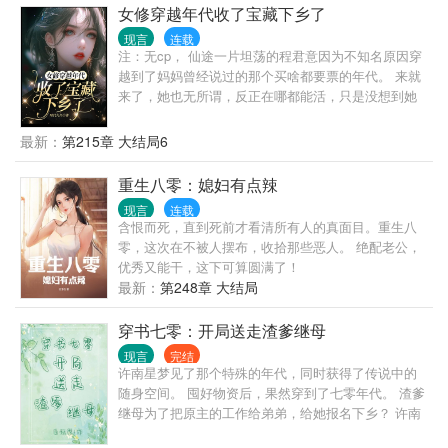
替下乡，这次她先下手给继妹报名下乡！ 她和渣爹后
女修穿越年代收了宝藏下乡了
妈斗智斗勇，谁知中途来了个高冷帅军官。 “你好，我
现言
连载
是你未婚夫，来和你结婚的。” …… 霍念平从军七
注：无cp， 仙途一片坦荡的程君意因为不知名原因穿
载，性格冷漠，是草原上的高冷之花，霍家人为他的
越到了妈妈曾经说过的那个买啥都要票的年代。 来就
婚事操碎了心。 直到有天霍家收到了一封信，自称和
来了，她也无所谓，反正在哪都能活，只是没想到她
霍念平有婚约，霍家人决定死马当活马医，让霍念平
穿的这个身份居然是个资本家的小姐。 因为种种原因
去接未婚妻回家结婚。 霍念平出人意外地答应了。 他
不得不下乡，也无所谓了，下乡也好城里也罢，都能
最新：
第215章 大结局6
不结婚是因为他有读心异能，知道的越多就对人心越
活。 临下乡前，她将原主家附近的宝藏收刮的干干净
绝望。 他没有结婚的想法，直到遇见他未曾谋面的未
净。 等下了乡，她才发现她成了家主，一个村子都是
重生八零：媳妇有点辣
婚妻。 真香定律可能会迟到，但永远都不会缺席！
她的人。 还奇葩的遇到了个重生女，从她脑海里，她
现言
连载
又知道了即将有个堂姐要从港城归来，目的就是程家
含恨而死，直到死前才看清所有人的真面目。重生八
的宝藏，和毁灭整个程家。 开玩笑勒，进了自个口袋
零，这次在不被人摆布，收拾那些恶人。 绝配老公，
的东西怎么可能会给出去，想毁程家更别想了，因为
优秀又能干，这下可算圆满了！
我现在是家主。
最新：
第248章 大结局
穿书七零：开局送走渣爹继母
现言
完结
许南星梦见了那个特殊的年代，同时获得了传说中的
随身空间。 囤好物资后，果然穿到了七零年代。 渣爹
继母为了把原主的工作给弟弟，给她报名下乡？ 许南
星果断使计把渣爹继母都送走！ 下乡发现日本间谍？