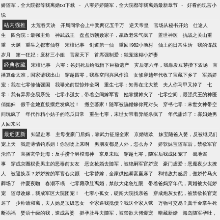
-
-
娇随军，全大院都等我离婚txt下载
八零娇娇随军，全大院都等我离婚最新章节
好看的现言小
说
站内强推
太荒吞天诀
开局同学会上中奖两亿五千万
逆天帝皇
官场从秘书开始
仕途人
生
四合院：最强主角
神武战王
盘点历朝败家子，嬴政老朱气疯了
盖世神医
抗战之关山重
重
天渊
重生之都市仙尊
宋檀记事
剑道第一仙
重回1982小渔村
仙王的日常生活
我的谍战
岁月
第一狂妃：废材三小姐
官家天下
首席强制爱：独宠迷糊小娇妻
经典收藏
宋檀记事
六零：爸妈死后给我留下巨额遗产
灾后第六年，我靠发豆芽攒下农场
直
播算命太准，国家请我出山
穿越四零，我靠空间兴风作浪
女修穿越年代收了宝藏下乡了
军婚娇
宠：我在七零修仙强国
我曝光前世惊炸全网
重生七零：知青在北大荒
夫人你马甲又掉了
七
零：我有异界交易系统
七零小孤女，带着空间嫁军官
她靠摆摊火了
七零空间，最强兵王的神医
俏媳妇
假千金她直接摆烂发疯啦！
搬空婆家！随军被骗婚嫁你死对头
穿书七零：末世女神带空
间玩疯了
年代作精小姑子的吃瓜日常
重生七零，末世女带着异能杀疯了
年代甜炸了：寡妇她男
人回来啦
最近更新
知温赴寒
主母变豪门后妈，靠武力征服全家
京婚缠欢
妹宝随爸入赘，反被继兄们
宠上天
我是薄情钓系姐！你别吻上来啊
男朋友都是人外，怎么办？
娇软妹宝随军后，禁欲军官
沦陷了
直播玄学赶海：反手捞个男模海神
京夏未眠
穿越七零，随军后我成团宠了
蜀地酱
事
穿成京圈权贵男主的恶毒前女友
恶女抢婚去随军，被绝嗣军官娇宠
豪门虐爱：恶魔夜少太撩
人
被逼换亲？娇娇撩的军官心尖颤
七零替嫁，全家供她暴富赢麻了
和情敌共感后，傲娇竹马火
葬场了
仲夏夜吻
春潮不眠
七零藏孕肚离婚，禁欲大佬急红眼
带着爸妈穿年代，离婚被大佬娇
宠
随母改嫁，我成军区大院团宠！
七零小孤女，硬闯大院找亲爸
穿成炮灰女配，被禁欲长官宠
坏了
少帅请和离，夫人她是顶级恶女
全家逼我抵债？我送全家入狱
万物可交易？真千金掌生死
断祸福
婴语十级的我，速成富婆
挺孕肚寻夫随军，被禁欲大佬爆宠
暗藏新婚
海岛随军孕吐，