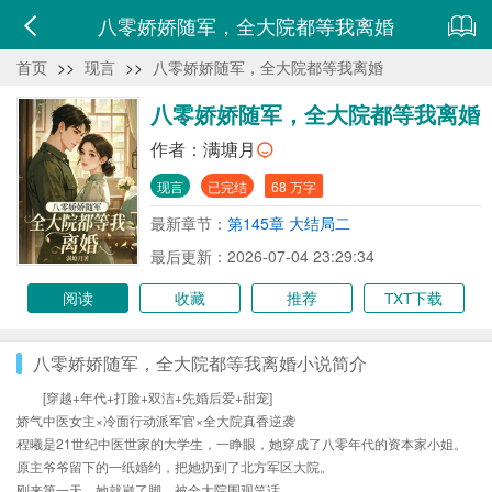
八零娇娇随军，全大院都等我离婚
首页
>>
现言
>>
八零娇娇随军，全大院都等我离婚
八零娇娇随军，全大院都等我离婚
作者：
满塘月
现言
已完结
68 万字
最新章节：
第145章 大结局二
最后更新：2026-07-04 23:29:34
阅读
收藏
推荐
TXT下载
八零娇娇随军，全大院都等我离婚小说简介
[穿越+年代+打脸+双洁+先婚后爱+甜宠]
娇气中医女主×冷面行动派军官×全大院真香逆袭
程曦是21世纪中医世家的大学生，一睁眼，她穿成了八零年代的资本家小姐。
原主爷爷留下的一纸婚约，把她扔到了北方军区大院。
刚来第一天，她就崴了脚，被全大院围观笑话。