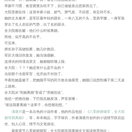
旱厕不习惯，食堂窝窝头吃不下，自己做饭差点把厨房点了。
大院里都在传：这资本家小姐，娇气、脾气差、不好惹，肯定待不长。
她的丈夫秦岸，是军区最年轻的团长，一米八五的个头，宽肩窄腰，一身军装
穿出了生人勿近的气势，出了名的面冷。
全大院都在赌：他们什么时候离婚。
而他，似乎真的不在乎。
可后来。
师长孙子高烧惊厥，她几针救回。
军区大佬旧伤复发，她当场缓解。
连潜伏的间谍说英文，她都能听懂上报。
全大院：？？？她还有什么是不会的？
当初那个冷面军官，也开始不对劲了。
半夜给她盖被子，把她随手写的药方收在抽屉里，她随口说想吃橘子第二天桌
上就有。
全大院从“等她离婚”变成了“求她别走”。
他也一把抱住她，下巴抵在她发顶，声音发哑：
“谁说我要离婚？这辈子，你想都别想。”
满塘月
是一名出色的小说作者，他的作品包括：《
八零娇娇随军，全大院
都等我离婚
》、等，本本精品，字字珠玑，作者满塘月创作的小说情节跌宕起
伏、扣人心弦，情节与文笔俱佳。
最新章节八零娇娇随军，全大院都等我离婚全文阅读推荐地址：