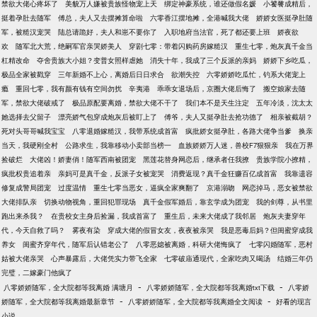
禁欲大佬心疼坏了
美貌万人嫌被贵族怪物宠上天
绑定神豪系统，谁还做假名媛
小饕餮成精后，
挺着孕肚去随军
傅总，夫人又去摆摊算命啦
六零香江摆地摊，全港喊我大佬
娇娇女医挺孕肚随
军，被糙汉宠哭
陆总请跪好，夫人和崽不要你了
入职地府当法官，死了都还要上班
娇夜欲
欢
随军北大荒，绝嗣军官亲哭娇美人
穿剧七零：带着闪购药房嫁糙汉
重生七零，炮灰真千金当
杠精改命
夺舍贵族大小姐？变普女照样虐她
消失十年，我成了三个反派的亲妈
娇娇下乡吃瓜，
极品全家被戳穿
三年新婚不上心，离婚后日日求合
欲潮失控
六零娇娇吃瓜忙，钓系大佬宠上
瘾
重回七零，我有颜有钱有空间勿扰
辛夷港
乖乖女退场后，京圈大佬后悔了
搬空娘家去随
军，禁欲大佬破戒了
极品原配要离婚，禁欲大佬不干了
我们本不是天生注定
五年冷淡，沈太太
她选择去父留子
漂亮娇气包穿成炮灰后被盯上了
傅爷，夫人又挺孕肚去抢功德了
相亲被截胡？
死对头哥哥喊我宝宝
八零退婚嫁糙汉，我带系统成首富
疯批娇女挺孕肚，各路大佬争当爹
换亲
当天，我硬刚全村
公路求生，我靠移动小卖部当榜一
血族娇娇万人迷，兽校F7狠狠亲
我在万界
捡破烂
大佬凶！娇妻俏！随军西南被团宠
黑莲花替身网恋后，继承者任我撩
贵族学院小撩精，
疯批权贵追着亲
亲妈可是真千金，反派子女被宠哭
消费返现？真千金狂赚百亿成首富
我靠遗容
修复成警局团宠
过度温情
重生七零当恶女，逼疯全家爽翻了
京港溺吻
网恋掉马，恶女被禁欲
大佬排队亲
切换动物视角，重回犯罪现场
真千金假军婚后，靠玄学成为团宠
我的剑尊，从书里
跑出来杀我？
在贵校女主身后捡漏，我成首富了
重生后，未来大佬成了我邻居
炮灰夫妻穿年
代，今天自救了吗？
雾夜有染
穿成大佬的假冒女友，夜夜被亲哭
我是恶毒后妈？但闺蜜穿成我
养女
闺蜜齐穿年代，随军后认错老公了
八零恶媳被离婚，科研大佬悔疯了
七零闪婚随军，恶村
姑被大佬亲哭
心声暴露后，大佬凭实力带飞全家
七零破庙通现代，全家吃肉又喝汤
结婚三年仍
完璧，二嫁豪门他疯了
-
-
八零娇娇随军，全大院都等我离婚 满塘月
八零娇娇随军，全大院都等我离婚txt下载
八零娇
-
-
娇随军，全大院都等我离婚最新章节
八零娇娇随军，全大院都等我离婚全文阅读
好看的现言
小说