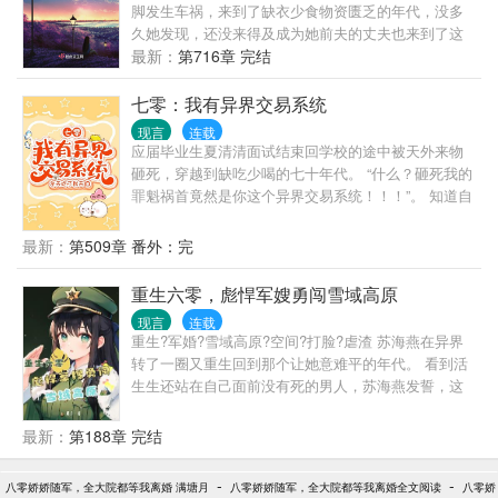
脚发生车祸，来到了缺衣少食物资匮乏的年代，没多
怼死人，武能干翻人，打遍全大队无敌手，附近二流
久她发现，还没来得及成为她前夫的丈夫也来到了这
子看到她都会绕道走。 颜控＋手控重度患者俞菀卿初
个年代…
最新：
第716章 完结
到知青点就发现这里有一位长得高大帅气，力大无穷
的毒舌男知青。 他那帅到人神共愤的脸，修长白皙的
七零：我有异界交易系统
手指，六块腹肌，全都长到俞菀卿的心尖尖上。 如此
人间尤物，岂能容他落入别人的碗里。 还是扒拉到自
现言
连载
应届毕业生夏清清面试结束回学校的途中被天外来物
己被窝里比较安全。 就是这知青丈夫的身手好到离
砸死，穿越到缺吃少喝的七十年代。 “什么？砸死我的
谱，而且神出鬼没，小秘密有点多。
罪魁祸首竟然是你这个异界交易系统！！！”。 知道自
己回不去之后夏清清流下两行热泪，好在新的爸妈和
弟弟都和爱她，让她在这个陌生的时代慢慢有了归属
最新：
第509章 番外：完
感。 通过异界交易系统的帮助，夏清清和多个位面的
宿主建立起联系： 末世位面的小姐姐大方的叻，居然
重生六零，彪悍军嫂勇闯雪域高原
直接用金项链换水，大堆的生活用品说送就送。 原始
现言
连载
位面的兽人惨的连个火种都没有，夏清清秉着穷人帮
重生?军婚?雪域高原?空间?打脸?虐渣 苏海燕在异界
助穷人的心理给了对方一盒火柴，结果立马收到一头
转了一圈又重生回到那个让她意难平的年代。 看到活
上千斤的大野猪作为回礼。 现代位面的小姐姐简直来
生生还站在自己面前没有死的男人，苏海燕发誓，这
的太及时啦，烧烤、可乐、大辣条，久违的垃圾食品
一辈子再难她都要和这个男人一起走下去。 雪域高原
真香啊。 …… 在异界交易系统的加持下，夏清清在七
戍边垦荒，狼群里救人，边境线上生死时速，看彪悍
最新：
第188章 完结
十年代过的如鱼得水，发家致富走上人生巅峰。
的军嫂在雪域高原如何把日子过的红红火火。
-
-
八零娇娇随军，全大院都等我离婚 满塘月
八零娇娇随军，全大院都等我离婚全文阅读
八零娇