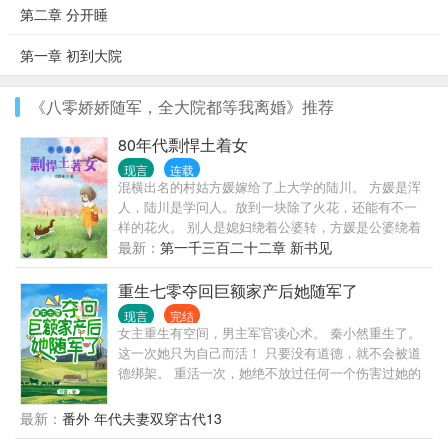
第二章 分开睡
第一章 初到大院
《八零娇娇随军，全大院都等我离婚》推荐
80年代剽悍土着女
现言
连载
混横出名的村姑方媛嫁给了上大学的陆川。 方媛是浑
人，陆川是学问人。放到一块除了火花，还能有不一
样的花火。 别人是媳妇绕着公婆转，方媛是公婆绕着
儿媳妇转，带领一家子过的红红火火，同抢了自己前
最新：
第一千三百二十二章 新书见
未婚夫的重生女活成了对照组。
重生七零夺回巨额家产后她随军了
现言
完结
女主重生有空间，男主军官读心术。 秦小然重生了。
这一次她只为自己而活！ 只要没有道德，就不会被道
德绑架。 重活一次，她绝不放过任何一个伤害过她的
人。 妈妈留给她的玉镯空间，是她的，继妹别想再抢
走！ 妈妈和祖父留下来的遗产，都是她的，渣爹后妈
最新：
番外 年代夫妻双穿古代13
想都不要想！离开前把家底全搬空！ 前世继妹让她顶