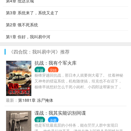
第4章 抵达京城
第3章 系统来了，系统又走了
第2章 饿不死系统
第1章 你好，我叫易中河
《四合院：我叫易中河》推荐
抗战：我有个军火库
穿越
完结
杨锋穿越回抗战，那日本人就要倒大霉了。 仗着神秘
又神奇的猎寇系统，机枪随便搞，坦克也不在话下，
杨锋早就想好怎么干死小岗村、小四郎这帮家伙了，
可惜真打起来杨锋才发现，事情比他想象的复杂多
了……
最新：
第1881章 冻尸掩体
谍战：我其实能识别间谍
穿越
连载
他是军统最底层的小特务，能在茫茫人群中发现日
谍。 他也是行动高手，潜伏在敌占区暗杀卖国贼与无