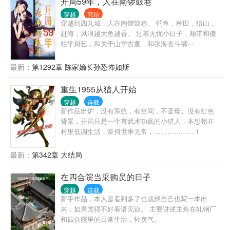
开局59年，人在南锣鼓巷
穿越
完结
穿越到四九城，人在南锣鼓巷。 钓鱼，种田，猎山，
赶海，风浪越大鱼越香。 过着无忧小日子，顺带和傻
柱学厨艺，和关于山学古董，和张海杏斗嘴···
最新：
第1292章 陈家嫡长孙恐怖如斯
重生1955从猎人开始
穿越
连载
新作品出炉，没有系统，有空间，不圣母。没有红色
背景，开局只是一个有武术功底的小猎人，本想苟在
村里低调生活，奈何世事无常，………………！
最新：
第342章 大结局
在四合院当采购员的日子
穿越
连载
新手作品，本人是看到多了也就想自己也写一本出
来，如果觉得不好看请见谅。 主要讲述主角在轧钢厂
和四合院里的日常生活，轻戾气。