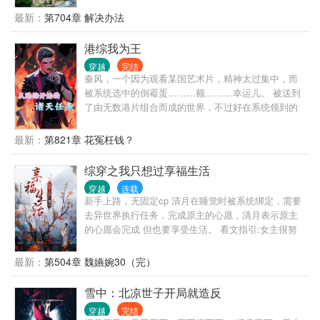
最新：
第704章 解决办法
港综我为王
穿越
完结
秦风，一个因为观看某国艺术片，精神太过集中，而
被系统选中的倒霉蛋………额………幸运儿。 被送到
了由无数港片组合而成的世界，不过好在系统领到的
金刚狼体质（弱化版），让他的生命得到了保障。 为
了完成系统任务，他主动成为马军（杀破狼男主角）
最新：
第821章 花冤枉钱？
的线人，他靠着脑海里残存的剧情记忆，他征服一个
个挡在前方的敌人，终于站在了港岛之巅。 港岛乱不
综穿之我只想过享福生活
乱，疯哥说的算。
穿越
连载
新手上路，无固定cp 清月在睡觉时被系统绑定，需要
去异世界执行任务，完成原主的心愿，清月表示原主
的心愿会完成 但也要享受生活。 看文指引:女主很努
力，但也爱生活，理智清醒，又有点小心机，有点不
是好人。 世界一:陈婉茵（已完结） 世界二:关雎尔
最新：
第504章 魏嬿婉30（完）
（cp原创男主）（已完结） 世界三:知否白氏（已完
结） 世界四:富察仪欣（正在更新中）
雪中：北凉世子开局就造反
穿越
完结