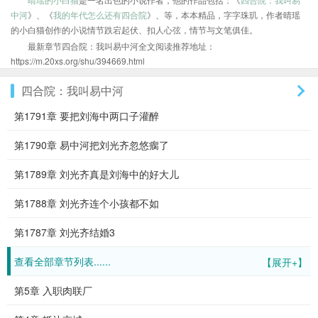
中河
》、《
我的年代怎么还有四合院
》、等，本本精品，字字珠玑，作者晴瑶
的小白猫创作的小说情节跌宕起伏、扣人心弦，情节与文笔俱佳。
最新章节四合院：我叫易中河全文阅读推荐地址：
https://m.20xs.org/shu/394669.html
四合院：我叫易中河
第1791章 要把刘海中两口子灌醉
第1790章 易中河把刘光齐忽悠瘸了
第1789章 刘光齐真是刘海中的好大儿
第1788章 刘光齐连个小孩都不如
第1787章 刘光齐结婚3
查看全部章节列表......
【展开+】
第5章 入职肉联厂