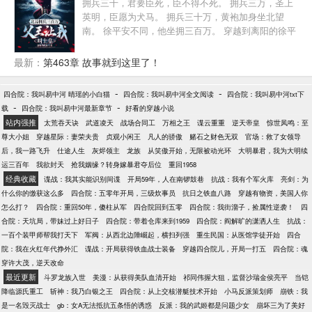
拥兵三千，君要臣死，臣不得不死。 拥兵三万，圣上
英明，臣愿为犬马。 拥兵三十万，黄袍加身坐北望
南。 徐平安不同，他坐拥三百万。 穿越到离阳的徐平
安，成了北凉王徐骁的嫡长子。 徐骁南征北战，功绩
显着，镇守北凉，压得北莽大军不敢南下，但离阳赵
最新：
第463章 故事就到这里了！
家天子猜忌和掣肘北凉，就连北凉粮草都要克扣，甚
至还让徐平安前往太安城做个驸马。 在这之前，害死
-
-
四合院：我叫易中河 晴瑶的小白猫
四合院：我叫易中河全文阅读
四合院：我叫易中河txt下
自己母亲。 杀母之仇，不共戴天！ 此仇不报，人神共
-
-
载
四合院：我叫易中河最新章节
好看的穿越小说
戮！ 恰逢此时，系统降临，开局奖励三百万大军。 坐
站内强推
太荒吞天诀
武道凌天
战场合同工
万相之王
谍云重重
逆天帝皇
惊世凤鸣：至
拥三百万，徐平安决定反了。 本来就是我老子打下的
尊大小姐
穿越星际：妻荣夫贵
贞观小闲王
凡人的骄傲
赌石之财色无双
官场：救了女领导
江山，赵家天子算个屁。
后，我一路飞升
仕途人生
灰烬领主
龙族
从笑傲开始，无限被动光环
大明暴君，我为大明续
运三百年
我欲封天
抢我姻缘？转身嫁暴君夺后位
重回1958
经典收藏
谍战：我其实能识别间谍
开局59年，人在南锣鼓巷
抗战：我有个军火库
亮剑：为
什么你的缴获这么多
四合院：五零年开局，三级炊事员
抗日之铁血八路
穿越有物资，美国人你
怎么打？
四合院：重回50年，傻柱从军
四合院回到五零
四合院：我街溜子，捡属性逆袭！
四
合院：天坑局，带妹过上好日子
四合院：带着仓库来到1959
四合院：阎解旷的潇洒人生
抗战：
一百个装甲师帮我打天下
军阀：从西北边陲崛起，横扫列强
重生民国：从医馆学徒开始
四合
院：我在火红年代挣外汇
谍战：开局获得铁血战士装备
穿越四合院儿，开局一打五
四合院：魂
穿许大茂，逆天改命
最近更新
斗罗龙族入世
美漫：从获得美队血清开始
祁同伟握大狙，监督沙瑞金侯亮平
当铠
降临源氏重工
斩神：我乃白银之王
四合院：从上交核潜艇技术开始
小马反派策划师
崩铁：我
是一名毁灭战士
gb：女A无法抵抗五条悟的诱惑
反派：我的武姬都是问题少女
崩坏三为了美好