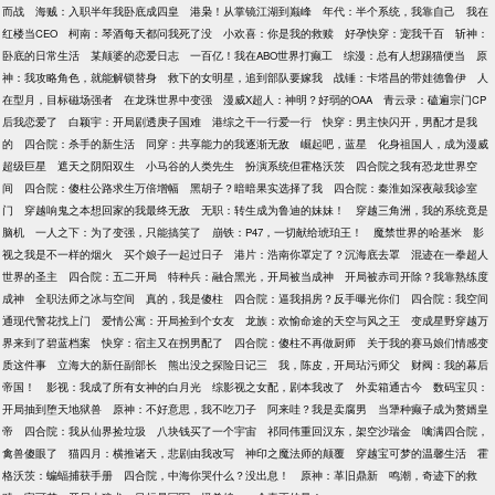
而战
海贼：入职半年我卧底成四皇
港枭！从掌镜江湖到巅峰
年代：半个系统，我靠自己
我在
红楼当CEO
柯南：琴酒每天都问我死了没
小欢喜：你是我的救赎
好孕快穿：宠我千百
斩神：
卧底的日常生活
某颠婆的恋爱日志
一百亿！我在ABO世界打癫工
综漫：总有人想踢猫便当
原
神：我攻略角色，就能解锁替身
救下的女明星，追到部队要嫁我
战锤：卡塔昌的带娃德鲁伊
人
在型月，目标磁场强者
在龙珠世界中变强
漫威X超人：神明？好弱的OAA
青云录：磕遍宗门CP
后我恋爱了
白颖宇：开局剧透庚子国难
港综之干一行爱一行
快穿：男主快闪开，男配才是我
的
四合院：杀手的新生活
同穿：共享能力的我逐渐无敌
崛起吧，蓝星
化身祖国人，成为漫威
超级巨星
遮天之阴阳双生
小马谷的人类先生
扮演系统但霍格沃茨
四合院之我有恐龙世界空
间
四合院：傻柱公路求生万倍增幅
黑胡子？暗暗果实选择了我
四合院：秦淮如深夜敲我诊室
门
穿越响鬼之本想回家的我最终无敌
无职：转生成为鲁迪的妹妹！
穿越三角洲，我的系统竟是
脑机
一人之下：为了变强，只能搞笑了
崩铁：P47，一切献给琥珀王！
魔禁世界的哈基米
影
视之我是不一样的烟火
买个娘子一起过日子
港片：浩南你罩定了？沉海底去罩
混迹在一拳超人
世界的圣主
四合院：五二开局
特种兵：融合黑光，开局被当成神
开局被赤司开除？我靠熟练度
成神
全职法师之冰与空间
真的，我是傻柱
四合院：逼我捐房？反手曝光你们
四合院：我空间
通现代警花找上门
爱情公寓：开局捡到个女友
龙族：欢愉命途的天空与风之王
变成星野穿越万
界来到了碧蓝档案
快穿：宿主又在拐男配了
四合院：傻柱不再做厨师
关于我的赛马娘们情感变
质这件事
立海大的新任副部长
熊出没之探险日记三
我，陈皮，开局玷污师父
财阀：我的幕后
帝国！
影视：我成了所有女神的白月光
综影视之女配，剧本我改了
外卖箱通古今
数码宝贝：
开局抽到堕天地狱兽
原神：不好意思，我不吃刀子
阿来哇？我是卖腐男
当犟种癫子成为赘婿皇
帝
四合院：我从仙界捡垃圾
八块钱买了一个宇宙
祁同伟重回汉东，架空沙瑞金
噙满四合院，
禽兽傻眼了
猫四月：横推诸天，悲剧由我改写
神印之魔法师的颠覆
穿越宝可梦的温馨生活
霍
格沃茨：蝙蝠捕获手册
四合院，中海你哭什么？没出息！
原神：革旧鼎新
鸣潮，奇迹下的救