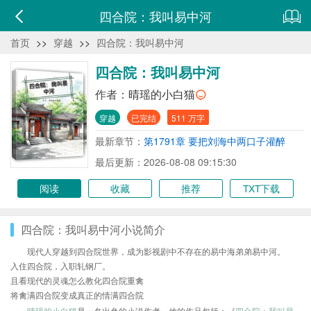
四合院：我叫易中河
首页
>>
穿越
>>
四合院：我叫易中河
四合院：我叫易中河
作者：
晴瑶的小白猫
穿越
已完结
511 万字
最新章节：
第1791章 要把刘海中两口子灌醉
最后更新：2026-08-08 09:15:30
阅读
收藏
推荐
TXT下载
四合院：我叫易中河小说简介
现代人穿越到四合院世界，成为影视剧中不存在的易中海弟弟易中河。
入住四合院，入职轧钢厂。
且看现代的灵魂怎么教化四合院重禽
将禽满四合院变成真正的情满四合院
晴瑶的小白猫
是一名出色的小说作者，他的作品包括：《
四合院：我叫易