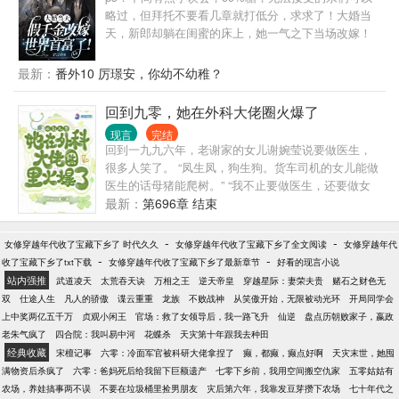
暴力丈夫 知青丈夫 上门女婿 愚孝男 恶婆婆 圣母病女
略过，但拜托不要看几章就打低分，求求了！大婚当
儿 七十年代冤大种 青梅抵不过天降
天，新郎却躺在闺蜜的床上，她一气之下当场改嫁！
本以为只是嫁了个普通白领，却没想到，这人不仅是
她前未婚夫的小叔，还是世界首富……
最新：
番外10 厉璟安，你幼不幼稚？
回到九零，她在外科大佬圈火爆了
现言
完结
回到一九九六年，老谢家的女儿谢婉莹说要做医生，
很多人笑了。 “凤生凤，狗生狗。货车司机的女儿能做
医生的话母猪能爬树。” “我不止要做医生，还要做女
心胸外科医生。”谢婉莹说。 这句话更加激起了医生圈
最新：
第696章 结束
里的千层浪。 当医生的亲戚疯狂讽刺她:“你知道医学
生的录取分数线有多高吗，你能考得上？” “国内真正
-
-
女修穿越年代收了宝藏下乡了 时代久久
女修穿越年代收了宝藏下乡了全文阅读
女修穿越年代
主刀的女心胸外科医生是零，你以为你是谁！” 一帮人
-
-
收了宝藏下乡了txt下载
女修穿越年代收了宝藏下乡了最新章节
好看的现言小说
纷纷围嘲：“估计只能考上三流医学院，在小县城做个
站内强推
武道凌天
太荒吞天诀
万相之王
逆天帝皇
穿越星际：妻荣夫贵
赌石之财色无
卫生员，未来能嫁成什么样，可想而知。” 高考结束，
双
仕途人生
凡人的骄傲
谍云重重
龙族
不败战神
从笑傲开始，无限被动光环
开局同学会
谢婉莹以全省理科状元成绩进入全国外科第一班，进
上中奖两亿五千万
贞观小闲王
官场：救了女领导后，我一路飞升
仙逆
盘点历朝败家子，嬴政
入首都圈顶流医院从实习生开始被外科主任们争抢。
老朱气疯了
四合院：我叫易中河
花蝶杀
天灾第十年跟我去种田
“谢婉莹同学，到我们消化外吧。” “不，一定要到我们
经典收藏
宋檀记事
六零：冷面军官被科研大佬拿捏了
癫，都癫，癫点好啊
天灾末世，她囤
泌尿外——” “小儿外科就缺谢婉莹同学这样的女医
满物资后杀疯了
六零：爸妈死后给我留下巨额遗产
七零下乡前，我用空间搬空仇家
五零姑姑有
生。” 亲戚圈朋友圈：…… 此时谢婉莹独立完成全国
农场，养娃搞事两不误
不要在垃圾桶里捡男朋友
灾后第六年，我靠发豆芽攒下农场
七十年代之
最小年纪法洛四联症手术，代表国内心胸外科协会参