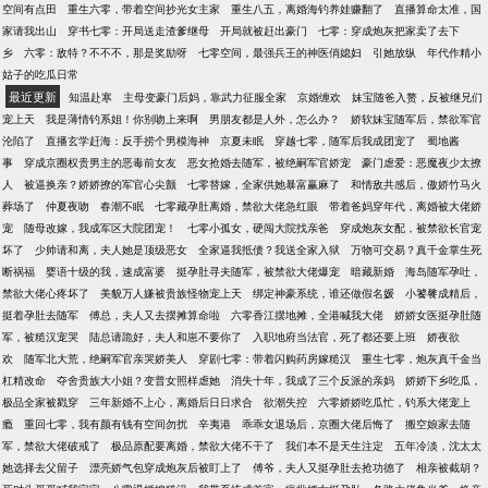
空间有点田
重生六零，带着空间抄光女主家
重生八五，离婚海钓养娃赚翻了
直播算命太准，国
加国际医学论坛，发表全球第一例微创心脏瓣膜修复
家请我出山
穿书七零：开局送走渣爹继母
开局就被赶出豪门
七零：穿成炮灰把家卖了去下
术，是女性外科领域名副其实的第一刀！ 至于众人“担
乡
六零：敌特？不不不，那是奖励呀
七零空间，最强兵王的神医俏媳妇
引她放纵
年代作精小
忧”的她的婚嫁问题： 海归派师兄是首都圈里的抢手单
姑子的吃瓜日常
身汉，把qq头像换成了谢师妹。 年轻老总是个美帅
最近更新
知温赴寒
主母变豪门后妈，靠武力征服全家
京婚缠欢
妹宝随爸入赘，反被继兄们
哥，天天跑来医院送花要送钻戒。 更别说一堆说亲的
宠上天
我是薄情钓系姐！你别吻上来啊
男朋友都是人外，怎么办？
娇软妹宝随军后，禁欲军官
早踏破了老谢家的大门……
沦陷了
直播玄学赶海：反手捞个男模海神
京夏未眠
穿越七零，随军后我成团宠了
蜀地酱
事
穿成京圈权贵男主的恶毒前女友
恶女抢婚去随军，被绝嗣军官娇宠
豪门虐爱：恶魔夜少太撩
人
被逼换亲？娇娇撩的军官心尖颤
七零替嫁，全家供她暴富赢麻了
和情敌共感后，傲娇竹马火
葬场了
仲夏夜吻
春潮不眠
七零藏孕肚离婚，禁欲大佬急红眼
带着爸妈穿年代，离婚被大佬娇
宠
随母改嫁，我成军区大院团宠！
七零小孤女，硬闯大院找亲爸
穿成炮灰女配，被禁欲长官宠
坏了
少帅请和离，夫人她是顶级恶女
全家逼我抵债？我送全家入狱
万物可交易？真千金掌生死
断祸福
婴语十级的我，速成富婆
挺孕肚寻夫随军，被禁欲大佬爆宠
暗藏新婚
海岛随军孕吐，
禁欲大佬心疼坏了
美貌万人嫌被贵族怪物宠上天
绑定神豪系统，谁还做假名媛
小饕餮成精后，
挺着孕肚去随军
傅总，夫人又去摆摊算命啦
六零香江摆地摊，全港喊我大佬
娇娇女医挺孕肚随
军，被糙汉宠哭
陆总请跪好，夫人和崽不要你了
入职地府当法官，死了都还要上班
娇夜欲
欢
随军北大荒，绝嗣军官亲哭娇美人
穿剧七零：带着闪购药房嫁糙汉
重生七零，炮灰真千金当
杠精改命
夺舍贵族大小姐？变普女照样虐她
消失十年，我成了三个反派的亲妈
娇娇下乡吃瓜，
极品全家被戳穿
三年新婚不上心，离婚后日日求合
欲潮失控
六零娇娇吃瓜忙，钓系大佬宠上
瘾
重回七零，我有颜有钱有空间勿扰
辛夷港
乖乖女退场后，京圈大佬后悔了
搬空娘家去随
军，禁欲大佬破戒了
极品原配要离婚，禁欲大佬不干了
我们本不是天生注定
五年冷淡，沈太太
她选择去父留子
漂亮娇气包穿成炮灰后被盯上了
傅爷，夫人又挺孕肚去抢功德了
相亲被截胡？