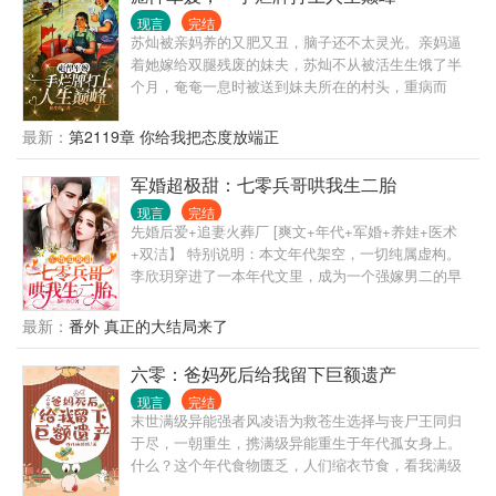
不会错的。” 宴会结束，他们心照不宣的进了1308的房
现言
完结
门。 — 待周惜意识到事情脱轨时，果断提出停止他们
苏灿被亲妈养的又肥又丑，脑子还不太灵光。亲妈逼
之间的关系。 应珩之指腹缓缓摩挲她的下巴，面色冷
着她嫁给双腿残废的妹夫，苏灿不从被活生生饿了半
漠，声音暗哑像是压着怒火，“你把我当做什么？” 周
个月，奄奄一息时被送到妹夫所在的村头，重病而
惜扭头，语气平静，“枕边挚友而已。” 他怒极反笑，
死。保镖苏灿意外穿书，接手了这个烂摊子。家徒四
紧握的拳头狠戾砸在墙上，凌厉的冷风铺过周惜侧
壁，要钱没钱，要饭没饭。看着残废的兵哥哥和身边
最新：
第2119章 你给我把态度放端正
脸。 他掀了掀眼皮，声音阴沉漠然，面无表情
骨瘦如柴的三个熊孩子，看她如何把一手烂牌打成王
说，“好，别后悔就好。” — 几个月后的高级晚宴上，
炸！
军婚超极甜：七零兵哥哄我生二胎
周惜盛装出席，终于目睹了沪圈顶级豪门千金的姿
容。 拍卖会后，人人都听说了京圈太子爷应珩之连续
现言
完结
拍下数十个藏品，豪掷八十个亿。 身旁好友惊讶问他
先婚后爱+追妻火葬厂 [爽文+年代+军婚+养娃+医术
原因。 他双眸浓黑如墨，视线始终落在和旁边人欢声
+双洁】 特别说明：本文年代架空，一切纯属虚构。
笑语的女人身上。 他强压暗瘾，声音晦暗低语。 “哄
李欣玥穿进了一本年代文里，成为一个强嫁男二的早
人”
死妻。 白富美成了军嫂，却也是一个五年来男人不闻
不问的女人，还有一个极品婆家。 正斗渣时，没想
最新：
番外 真正的大结局来了
到，男二突然回来了！ 回来跟她离婚？ 李欣玥很乐
意。 本姑娘上得厅堂下得厨房，医术高超能救命，高
六零：爸妈死后给我留下巨额遗产
考场上拿第一！ 她不是原主，她不当接盘侠！ 不离的
现言
完结
就是汪！ 有一天，陈屹恒小盆友好奇的问：“爸爸，你
末世满级异能强者风凌语为救苍生选择与丧尸王同归
什么时候和妈妈离婚呀，隔壁的叔叔比你长得帅！” 陈
于尽，一朝重生，携满级异能重生于年代孤女身上。
铭川脸一黑：“龟儿子，我才是你亲老子！” 陈屹恒一
什么？这个年代食物匮乏，人们缩衣节食，看我满级
脸同情的看着陈铭川：“爸爸，你不离婚就得当汪啊！”
空间异能如何潇洒度日！ 什么？有人想要我性命，看