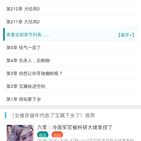
第212章 大结局3
第211章 大结局2
查看全部章节列表......
【展开+】
第5章 练气一层了
第4章 先杀人，后购物
第3章 你想让你哥做癞蛤蟆？
第2章 宝藏收进空间
第1章 得知要下乡
《女修穿越年代收了宝藏下乡了》推荐
六零：冷面军官被科研大佬拿捏了
现言
完结
[军婚+年代+大佬+打脸+1v1]雷空双系异能大佬夏黎刚