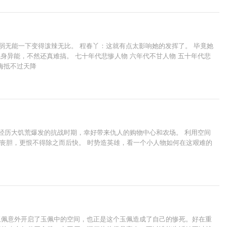
弱无能一下变得泼辣无比。 程春丫：这就有点太影响她的发挥了。 毕竟她
身异能，不然还真难搞。 七十年代悲惨人物 六年代不甘人物 五十年代悲
青梅抵不过天降
经历大饥荒爆发的抗战时期，幸好带来仇人的购物中心和农场。 利用空间
风丧胆，更恨不得除之而后快。 时势造英雄，看一个小人物如何在这艰难的
玉佩意外开启了玉佩中的空间，也正是这个玉佩造成了自己的惨死。好在重