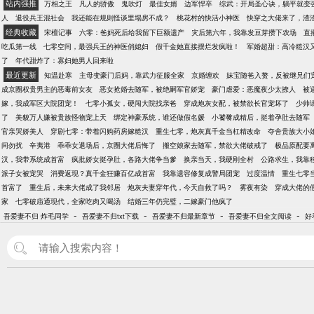
站内强推
万相之王
凡人的骄傲
鬼吹灯
最佳女婿
边军悍卒
综武：开局圣心诀，躺平就变
人
退役兵王混社会
我还能在规则怪谈里塌房不成？
桃花村的快活小神医
快穿之大佬来了，渣
经典收藏
宋檀记事
六零：爸妈死后给我留下巨额遗产
灾后第六年，我靠发豆芽攒下农场
直
吃瓜第一线
七零空间，最强兵王的神医俏媳妇
假千金她直接摆烂发疯啦！
军婚超甜：高冷糙汉
了
年代甜炸了：寡妇她男人回来啦
最近更新
知温赴寒
主母变豪门后妈，靠武力征服全家
京婚缠欢
妹宝随爸入赘，反被继兄们
成京圈权贵男主的恶毒前女友
恶女抢婚去随军，被绝嗣军官娇宠
豪门虐爱：恶魔夜少太撩人
被
嫁，我成军区大院团宠！
七零小孤女，硬闯大院找亲爸
穿成炮灰女配，被禁欲长官宠坏了
少帅
了
美貌万人嫌被贵族怪物宠上天
绑定神豪系统，谁还做假名媛
小饕餮成精后，挺着孕肚去随军
官亲哭娇美人
穿剧七零：带着闪购药房嫁糙汉
重生七零，炮灰真千金当杠精改命
夺舍贵族大小
间勿扰
辛夷港
乖乖女退场后，京圈大佬后悔了
搬空娘家去随军，禁欲大佬破戒了
极品原配要
汉，我带系统成首富
疯批娇女挺孕肚，各路大佬争当爹
换亲当天，我硬刚全村
公路求生，我靠
派子女被宠哭
消费返现？真千金狂赚百亿成首富
我靠遗容修复成警局团宠
过度温情
重生七零
首富了
重生后，未来大佬成了我邻居
炮灰夫妻穿年代，今天自救了吗？
雾夜有染
穿成大佬的
家
七零破庙通现代，全家吃肉又喝汤
结婚三年仍完璧，二嫁豪门他疯了
-
-
-
-
吾爱妻不归 炸毛同学
吾爱妻不归txt下载
吾爱妻不归最新章节
吾爱妻不归全文阅读
好