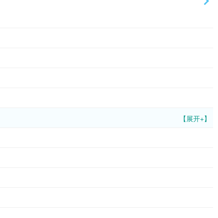
【展开+】