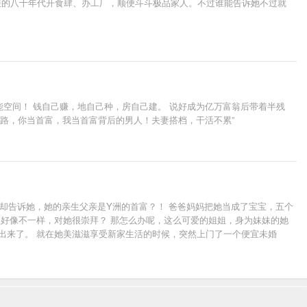
展的八十年代开食肆、办工厂，顺便斗斗极品家人。不过谁能告诉她不过就
能空间！ 钱自己赚，地自己种，房自己建。 说好成为亿万富翁后带着半残
个路，你当首富，我当首富背后的男人！夫妻搭档，干活不累”
，却告诉她，她的亲生父亲是Y洲的首富？！ 爸爸妈妈把她当成了宝宝，五个
姐好像不一样，对她很崇拜？ 那怎么办呢，这么可爱的姐姐，身为妹妹的她
出来了。 就在她美滋滋享受新家生活的时候，突然上门了一个便宜未婚
宝养我好不好？” 沈娅宁红着脸笑骂：“滚——”