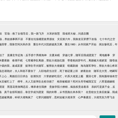
叔
官场：救了女领导后，我一路飞升
大宋的智慧
我省府大秘，问鼎京圈
场，养娃搞事两不误
不要在垃圾桶里捡男朋友
灾后第六年，我靠发豆芽攒下农场
七十年代之空
越四零，我靠空间兴风作浪
重生年代大院娇媳美又飒
重生1983：从夺回家产开始
闺女惨死后，年
陷了
直播玄学赶海：反手捞个男模海神
京夏未眠
穿越七零，随军后我成团宠了
蜀地酱事
穿
仲夏夜吻
春潮不眠
七零藏孕肚离婚，禁欲大佬急红眼
带着爸妈穿年代，离婚被大佬娇宠
随母改
十级的我，速成富婆
挺孕肚寻夫随军，被禁欲大佬爆宠
暗藏新婚
海岛随军孕吐，禁欲大佬心疼坏
陆总请跪好，夫人和崽不要你了
入职地府当法官，死了都还要上班
娇夜欲欢
随军北大荒，绝嗣军
不上心，离婚后日日求合
欲潮失控
六零娇娇吃瓜忙，钓系大佬宠上瘾
重回七零，我有颜有钱有空
灰后被盯上了
傅爷，夫人又挺孕肚去抢功德了
相亲被截胡？死对头哥哥喊我宝宝
八零退婚嫁糙
团宠
黑莲花替身网恋后，继承者任我撩
贵族学院小撩精，疯批权贵追着亲
亲妈可是真千金，反
场
真千金假军婚后，靠玄学成为团宠
我的剑尊，从书里跑出来杀我？
在贵校女主身后捡漏，我成
恶媳被离婚，科研大佬悔疯了
七零闪婚随军，恶村姑被大佬亲哭
心声暴露后，大佬凭实力带飞全