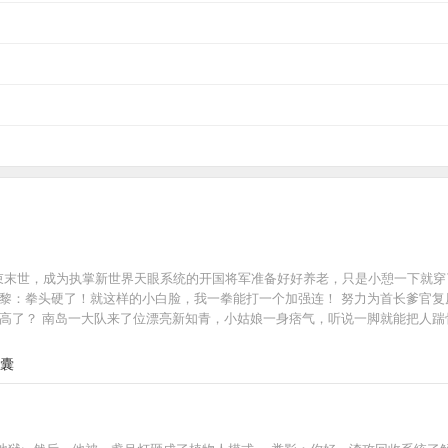
黎刚结束末世，成为执掌新世界天眼系统的开国将军准备好好养老，只是小憩一下就
夏黎：拳头硬了！就这样的小白脸，我一拳能打一个加强连！ 努力为首长爹官复
高了？ 南岛一大队来了位漂亮新知青，小姑娘一身痞气，听说一脚就能把人踹
自动水泵浇地。 村民们多用了一点蜡烛，心疼得心绞痛。 夏梨用一点儿盐和
—— 海军陆战队最冷漠、禁欲，无人敢亲近的军官陆定远，第一次见未来媳妇，
囊囊
：…… 后来：真香！