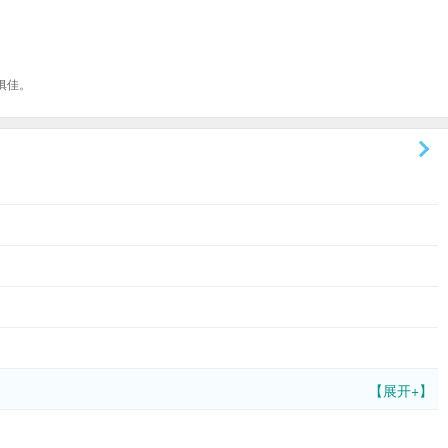
俱佳。
【展开+】