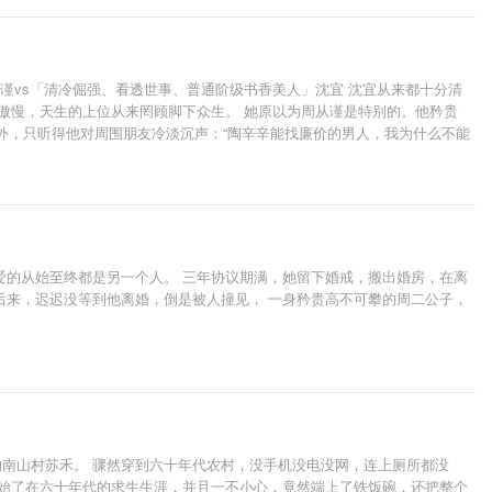
谨vs「清冷倔强、看透世事、普通阶级书香美人」沈宜 沈宜从来都十分清
傲慢，天生的上位从来罔顾脚下众生。 她原以为周从谨是特别的。他矜贵
包厢外，只听得他对周围朋友冷淡沉声：“陶辛辛能找廉价的男人，我为什么不能
其他上层阶级终究还是一类人。只是他比他们会藏，他的傲慢渗在骨子里，却
心点，如换男主，那么一切批判将毫无意义。介意者误入哦
爱的从始至终都是另一个人。 三年协议期满，她留下婚戒，搬出婚房，在离
后来，迟迟没等到他离婚，倒是被人撞见， 一身矜贵高不可攀的周二公子，
南山村苏禾。 骤然穿到六十年代农村，没手机没电没网，连上厕所都没
开始了在六十年代的求生生涯，并且一不小心，竟然端上了铁饭碗，还把整个