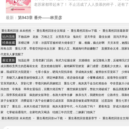
老苏家都带起来了！ 不止活成了人人羡慕的样子，还有
最新：
第943章 番外——林景彦
-
-
-
重生蓦然回首 未未然然
重生蓦然回首全文阅读
重生蓦然回首txt下载
重生蓦然回首最新章
站内强推
不败战神
龙族
万相之王
太荒吞天诀
鬼吹灯
逆天帝皇
最佳女婿
混沌天帝诀
经典收藏
宋檀记事
六零：冷面军官被科研大佬拿捏了
癫，都癫，癫点好啊
天灾末世，她囤
间有点田
重生六零，带着空间抄光女主家
重生八五，离婚海钓养娃赚翻了
直播算命太准，国家
代老实人爹觉醒了
最近更新
知温赴寒
主母变豪门后妈，靠武力征服全家
京婚缠欢
妹宝随爸入赘，反被继兄们
成京圈权贵男主的恶毒前女友
恶女抢婚去随军，被绝嗣军官娇宠
豪门虐爱：恶魔夜少太撩人
被
嫁，我成军区大院团宠！
七零小孤女，硬闯大院找亲爸
穿成炮灰女配，被禁欲长官宠坏了
少帅
了
美貌万人嫌被贵族怪物宠上天
绑定神豪系统，谁还做假名媛
小饕餮成精后，挺着孕肚去随军
官亲哭娇美人
穿剧七零：带着闪购药房嫁糙汉
重生七零，炮灰真千金当杠精改命
夺舍贵族大小
间勿扰
辛夷港
乖乖女退场后，京圈大佬后悔了
搬空娘家去随军，禁欲大佬破戒了
极品原配要
汉，我带系统成首富
疯批娇女挺孕肚，各路大佬争当爹
换亲当天，我硬刚全村
公路求生，我靠
派子女被宠哭
消费返现？真千金狂赚百亿成首富
我靠遗容修复成警局团宠
过度温情
重生七零
首富了
重生后，未来大佬成了我邻居
炮灰夫妻穿年代，今天自救了吗？
雾夜有染
穿成大佬的
家
七零破庙通现代，全家吃肉又喝汤
结婚三年仍完璧，二嫁豪门他疯了
-
-
-
重生蓦然回首 未未然然
重生蓦然回首txt下载
重生蓦然回首最新章节
重生蓦然回首全文阅