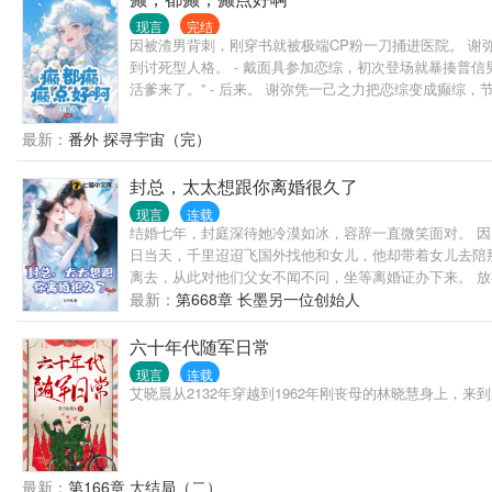
现言
完结
因被渣男背刺，刚穿书就被极端CP粉一刀捅进医院。 谢
到讨死型人格。 - 戴面具参加恋综，初次登场就暴揍普
活爹来了。” - 后来。 谢弥凭一己之力把恋综变成癫综
神秘总裁脑回路清奇，却唯独与她灵魂共振。 节目组配置
我上节目就是冲她去的。” “我很早就认识她了。” 【永远
最新：
番外 探寻宇宙（完）
封总，太太想跟你离婚很久了
现言
连载
结婚七年，封庭深待她冷漠如冰，容辞一直微笑面对。 因
日当天，千里迢迢飞国外找他和女儿，他却带着女儿去陪
离去，从此对他们父女不闻不问，坐等离婚证办下来。 
繁，对她也越粘越紧。 得知她要离婚，向来矜贵冷漠的男
最新：
第668章 长墨另一位创始人
六十年代随军日常
现言
连载
艾晓晨从2132年穿越到1962年刚丧母的林晓慧身上，
最新：
第166章 大结局（二）