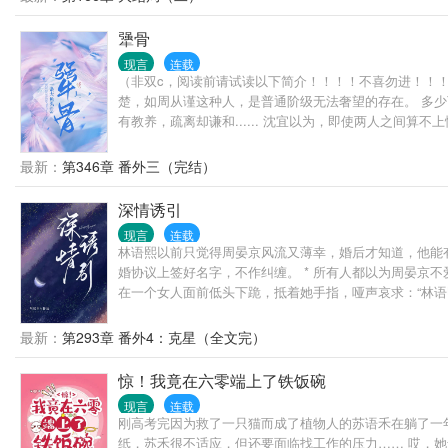
犟骨
现言
连载
（非双c，阅读前请试读以下简介！！！！不喜勿进！！！
楚，如周从谨这种人，是普通阶级无法奢望的存在。 多
有教养，疏离却谦和...... 沈宜以为，即使两人之间
找廉价的女人？” 父亲直到临终前，依旧颓丧与费解，为
用教养伪装起来。他比他们会装，比他们......虚伪
最新：
第346章 番外三（完结）
深情诱引
现言
连载
林语熙以前只觉得周晏京风流又薄幸，婚后才知道，他能
婚协议上签好名字，不作纠缠。 * 所有人都以为周晏京
在一个女人面前低头下跪，抵着她手指，哑声哀求：“林语
最新：
第293章 番外4：克星（全文完）
惊！我竟在六零端上了铁饭碗
现言
连载
刚高考完因为救了一只猫而成了植物人的苏语禾在躺了一
纸，苏禾很不适应，但还要面临找工作的压力…… 哎，