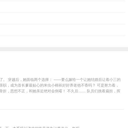
穿了。 穿越后，她面临两个选择： ——要么嫁给一个让她结婚后让着小三的
原职，成为首长爹最贴心的米虫小棉袄好好养老他不香吗？ 可是努力着，
骨折，思想不正，和她亲近绝对会倒霉！ 不久后…… 队员们挑着扁担，挥
碳粉做成干电池，用上免费电灯。 队员们：不行！！！夏黎必须得好好亲
她在和人贩子买孩子（误）。 第二次见媳妇，她在黑市倒买倒卖（误）。 第