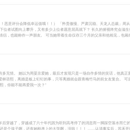
！恶意评分会降低幸运值哦！！） 「矜贵傲慢、严肃沉稳、天龙人总裁」周从
少下位者试图向上攀升，又有多少上位者愿意屈高就下？ 长久的俯视终究会滋生
算不上情侣，也能称作一声朋友。 可当她带着生命仅存三个月的父亲和他相见，
何自己视作骄傲的女儿，在周从谨嘴里却成了“廉价女”？ 沈宜觉得，周从谨和
！ （注：男主周从谨，不会换男主。周从谨骨子里的优越感、傲慢是本书批判的核
有多无情。 她以为周晏京爱她，最后才发现只是一场自作多情的笑话，他真正
不爱林语熙，离婚是板上钉钉的事，只等离婚就会跟青梅竹马的前女友复合。 可
熙，你能不能再爱我一次？”
年后穿越了，穿越成了六十年代因为听到高考停了的消息而一脚踩空落水而亡的
她还是个孩子啊，还有她刚考上的大学啊，没啦！！！ ……认清事实后，苏禾