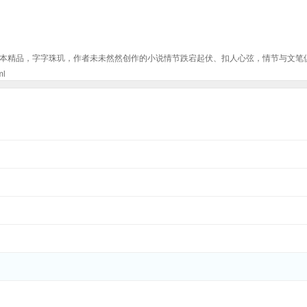
本精品，字字珠玑，作者未未然然创作的小说情节跌宕起伏、扣人心弦，情节与文笔
ml